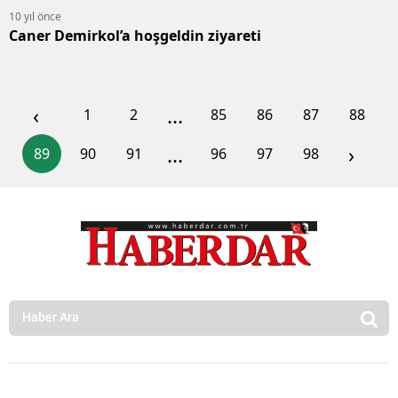
10 yıl önce
Caner Demirkol’a hoşgeldin ziyareti
‹
...
1
2
85
86
87
88
...
›
89
90
91
96
97
98