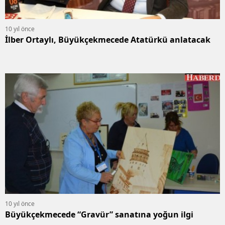
10 yıl önce
İlber Ortaylı, Büyükçekmecede Atatürkü anlatacak
10 yıl önce
Büyükçekmecede “Gravür” sanatına yoğun ilgi