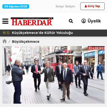
Giriş Yap
Künye
İletişim
06 Ağustos 2026
Üyelik
16:09
Başkan Vekili Yalçın Ekici, Birlikte Dayanışma
Marketi'nde İncelemelerde Bulundu
/
Büyükçekmece