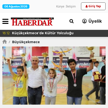
Giriş Yap
Künye
İletişim
06 Ağustos 2026
Üyelik
16:09
Başkan Vekili Yalçın Ekici, Birlikte Dayanışma
Marketi'nde İncelemelerde Bulundu
/
Büyükçekmece