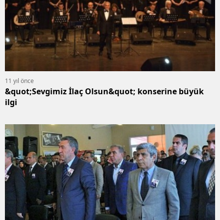
11 yıl önce
&quot;Sevgimiz İlaç Olsun&quot; konserine büyük
ilgi