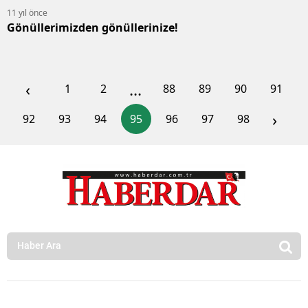
11 yıl önce
Gönüllerimizden gönüllerinize!
‹
...
1
2
88
89
90
91
›
92
93
94
95
96
97
98