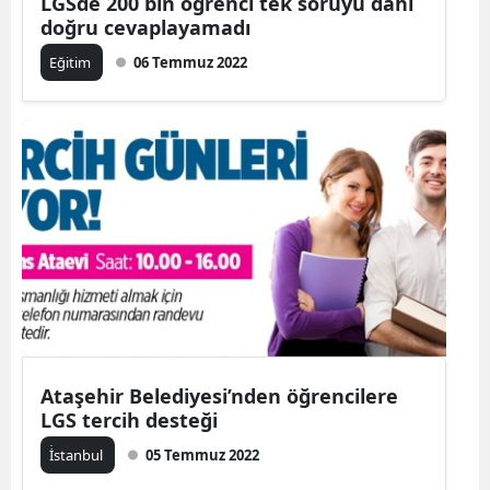
LGSde 200 bin öğrenci tek soruyu dahi
doğru cevaplayamadı
Eğitim
06 Temmuz 2022
Ataşehir Belediyesi’nden öğrencilere
LGS tercih desteği
İ̇stanbul
05 Temmuz 2022