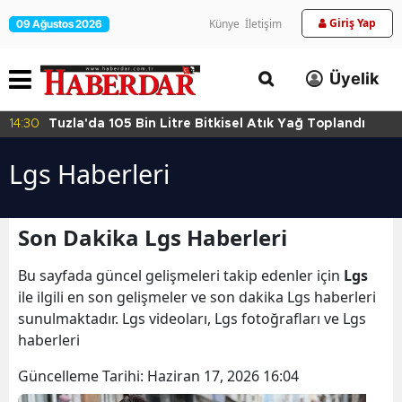
Giriş Yap
Künye
İletişim
09 Ağustos 2026
Üyelik
da 105 Bin Litre Bitkisel Atık Yağ Toplandı
14:27
Maltep
Lgs Haberleri
Son Dakika Lgs Haberleri
Bu sayfada güncel gelişmeleri takip edenler için
Lgs
ile ilgili en son gelişmeler ve son dakika Lgs haberleri
sunulmaktadır. Lgs videoları, Lgs fotoğrafları ve Lgs
haberleri
Güncelleme Tarihi:
Haziran 17, 2026 16:04