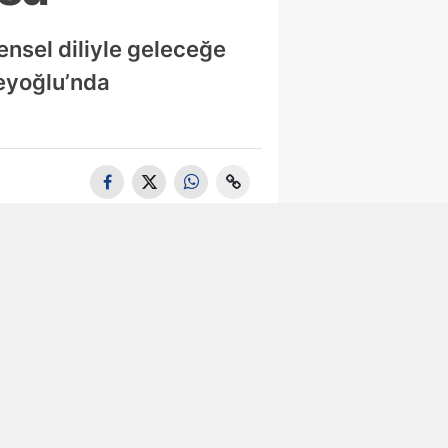
ensel diliyle geleceğe
Beyoğlu’nda
Tuzla'da 105
Bin Litre
Bitkisel Atık
Yağ Toplandı
Maltepe’de
Zincir
Marketlere
Sıkı Denetim