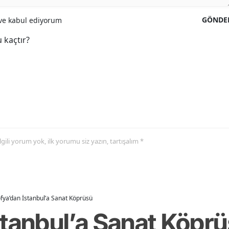
GÖNDE
e kabul ediyorum
 kaçtır?
 ilgili yorum yok, ilk yorumu siz yazın, tartışalım *
fya’dan İstanbul’a Sanat Köprüsü
stanbul’a Sanat Köpr