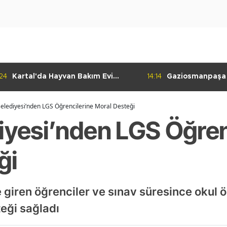
:24
Kartal'da Hayvan Bakım Evi
14:14
Gaziosmanpaşa
Çalışmaları Başladı
Kulübü'nden Gur
Belediyesi’nden LGS Öğrencilerine Moral Desteği
diyesi’nden LGS Öğren
ği
 giren öğrenciler ve sınav süresince okul ö
teği sağladı