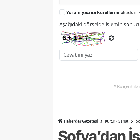
Yorum yazma kurallarını
okudum v
Aşağıdaki görselde işlemin sonucu
* Bu içerik ile
Haberdar Gazetesi
Kültür - Sanat
So
Sofya’dan İ