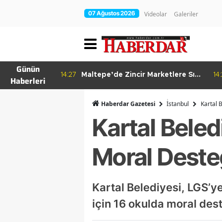
07 Ağustos 2026
Videolar
Galeriler
Günün
re Bitkisel
14:27
Maltepe’de Zincir Marketlere Sıkı
14
Haberleri
Denetim
Haberdar Gazetesi
İ̇stanbul
Kartal 
Kartal Bele
Moral Deste
Kartal Belediyesi, LGS’ye
için 16 okulda moral des