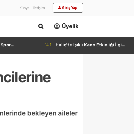
Giriş Yap
Künye
İletişim
Üyelik
 Spor
14:11
Haliç'te Işıklı Kano Etkinliği İlgi
urlandıran Başarı
Görüyor
cilerine
nlerinde bekleyen aileler