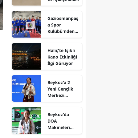
Başladı
Gaziosmanpaş
a Spor
Kulübü'nden
Gururlandıran
Başarı
Haliç'te Işıklı
Kano Etkinliği
İlgi Görüyor
Beykoz'a 2
Yeni Gençlik
Merkezi
Müjdesi
Beykoz'da
DOA
Makineleri
Yaygınlaşıyor