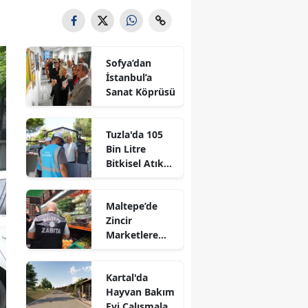
Sofya’dan
İstanbul’a
Sanat Köprüsü
Tuzla'da 105
Bin Litre
Bitkisel Atık
Yağ Toplandı
Maltepe’de
Zincir
Marketlere
Sıkı Denetim
Kartal'da
Hayvan Bakım
Evi Çalışmaları