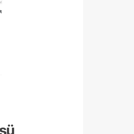
R
üsü