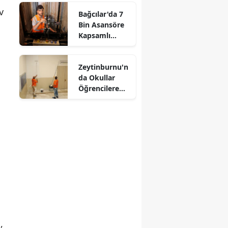
v
Bağcılar'da 7
Bin Asansöre
Kapsamlı
Denetim
Zeytinburnu'n
da Okullar
Öğrencilere
Hazırlanıyor
,