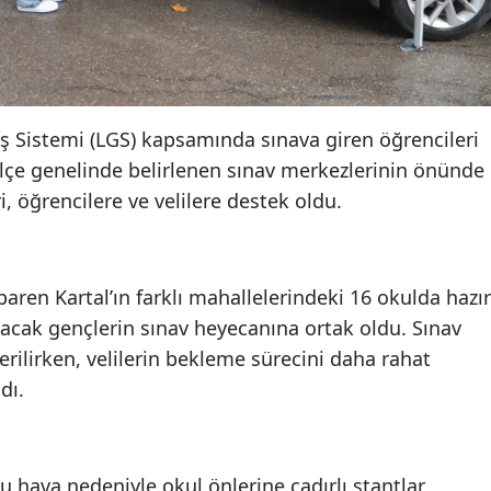
çiş Sistemi (LGS) kapsamında sınava giren öğrencileri
. İlçe genelinde belirlenen sınav merkezlerinin önünde
i, öğrencilere ve velilere destek oldu.
aren Kartal’ın farklı mahallelerindeki 16 okulda hazır
tacak gençlerin sınav heyecanına ortak oldu. Sınav
rilirken, velilerin bekleme sürecini daha rahat
dı.
u hava nedeniyle okul önlerine çadırlı stantlar