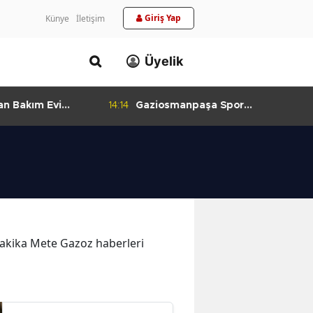
Giriş Yap
Künye
İletişim
Üyelik
n Bakım Evi
14:14
Gaziosmanpaşa Spor
ladı
Kulübü'nden Gururlandıran Başarı
 dakika Mete Gazoz haberleri