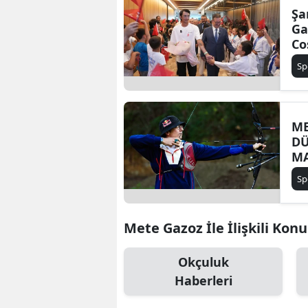
Şa
Ga
Co
Sp
ME
DÜ
M
Sp
Mete Gazoz İle İlişkili Konu
Okçuluk
Haberleri