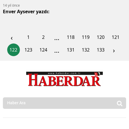
14 yıl önce
Enver Aysever yazdı:
‹
...
1
2
118
119
120
121
...
›
122
123
124
131
132
133