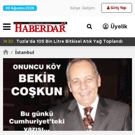
Giriş Yap
Künye
İletişim
09 Ağustos 2026
Üyelik
14:24
Kartal'da Hayvan Bakım Evi Çalışmaları Başl
/
İ̇stanbul