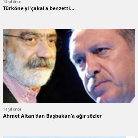
14 yıl önce
Türköne'yi 'çakal'a benzetti...
14 yıl önce
Ahmet Altan'dan Başbakan'a ağır sözler