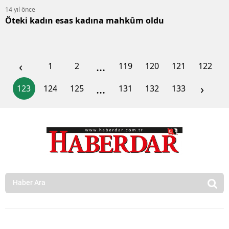
14 yıl önce
Öteki kadın esas kadına mahkûm oldu
‹
...
1
2
119
120
121
122
...
›
123
124
125
131
132
133