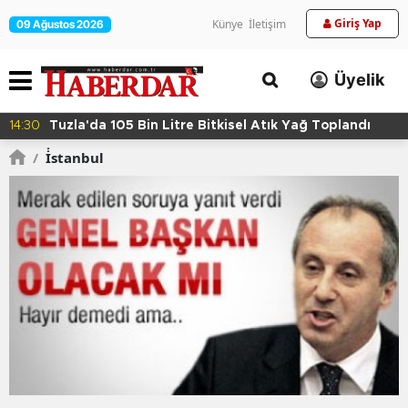
Giriş Yap
Künye
İletişim
09 Ağustos 2026
Üyelik
14:24
Kartal'da Hayvan Bakım Evi Çalışmaları Başladı
/
İ̇stanbul