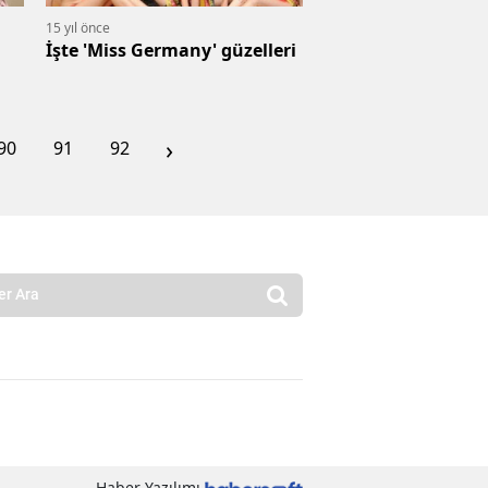
15 yıl önce
İşte 'Miss Germany' güzelleri
›
90
91
92
Haber Yazılımı