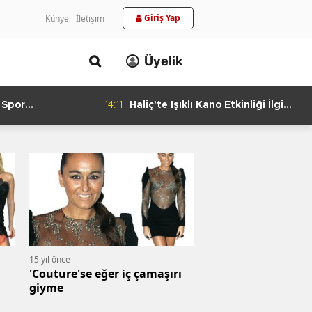
Giriş Yap
Künye
İletişim
Üyelik
 Spor
14:11
Haliç'te Işıklı Kano Etkinliği İlgi
urlandıran Başarı
Görüyor
15 yıl önce
'Couture'se eğer iç çamaşırı
giyme