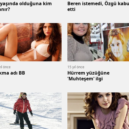
 yaşında olduğuna kim
Beren istemedi, Özgü kabu
anır?
etti
ıl önce
15 yıl önce
kma adı BB
Hürrem yüzüğüne
'Muhteşem' ilgi