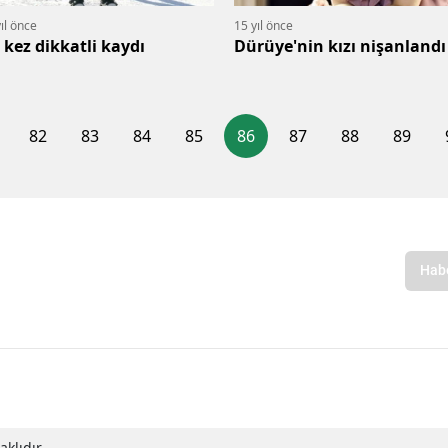
ıl önce
15 yıl önce
 kez dikkatli kaydı
Dürüye'nin kızı nişanlandı
82
83
84
85
86
87
88
89
klıdır.