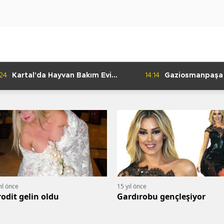
:24
Kartal'da Hayvan Bakım Evi
14:14
Gaziosmanpaşa
Çalışmaları Başladı
Kulübü'nden Gur
ıl önce
15 yıl önce
rodit gelin oldu
Gardırobu gençleşiyor