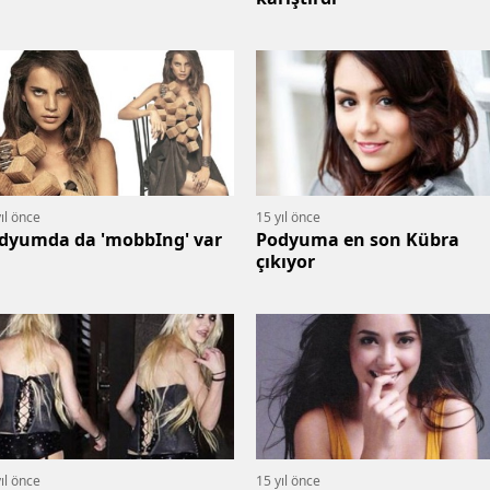
ıl önce
15 yıl önce
dyumda da 'mobbIng' var
Podyuma en son Kübra
çıkıyor
ıl önce
15 yıl önce