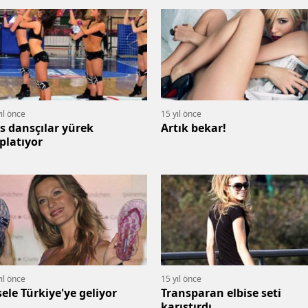
ıl önce
15 yıl önce
s dansçılar yürek
Artık bekar!
platıyor
ıl önce
15 yıl önce
sele Türkiye'ye geliyor
Transparan elbise seti
karıştırdı