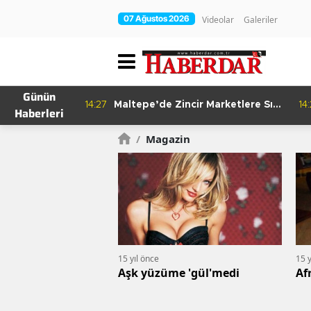
07 Ağustos 2026
Videolar
Galeriler
Günün
re Bitkisel
14:27
Maltepe’de Zincir Marketlere Sıkı
14
Haberleri
Denetim
/
Magazin
15 yıl önce
15 y
Aşk yüzüme 'gül'medi
Af