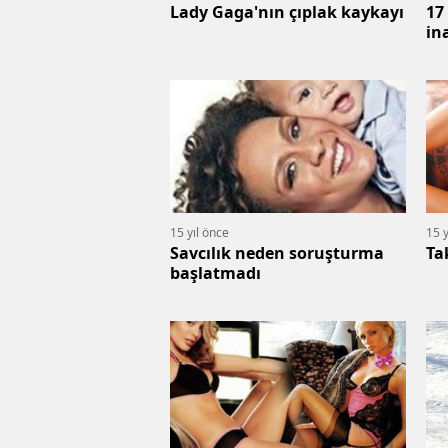
Lady Gaga'nın çıplak kaykayı
17
in
15 yıl önce
15 y
Savcılık neden soruşturma
Ta
başlatmadı