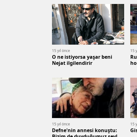
15 yıl önce
15 y
O ne istiyorsa yaşar beni
Ru
Nejat ilgilendirir
ho
15 yıl önce
15 y
Defne'nin annesi konuştu:
Gi
Bizim de duyduğumuz şeyler