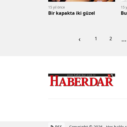
15 yıl önce
15 y
Bir kapakta iki güzel
Bu
‹
...
1
2
RSS
Copyright © 2026 . Her hakkı sa