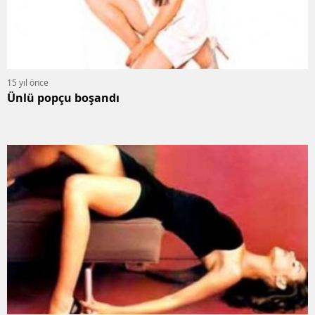
15 yıl önce
Ünlü popçu boşandı