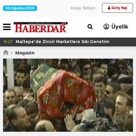
Giriş Yap
Künye
İletişim
08 Ağustos 2026
Üyelik
14:14
Gaziosmanpaşa Spor Kulübü'nden Gururlandıran
Başarı
/
Magazin