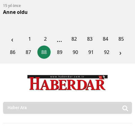
15 yıl önce
Anne oldu
‹
...
1
2
82
83
84
85
›
86
87
88
89
90
91
92