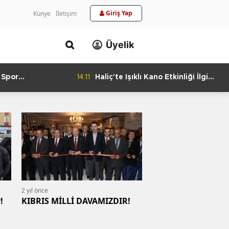
Giriş Yap
Künye
İletişim
Üyelik
 Spor
14:11
Haliç'te Işıklı Kano Etkinliği İlgi
urlandıran Başarı
Görüyor
2 yıl önce
!
KIBRIS MİLLİ DAVAMIZDIR!