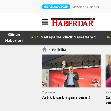
08 Ağustos 2026
Videolar
Galeriler
Günün
re Bitkisel
14:27
Maltepe’de Zincir Marketlere Sıkı
14
Haberleri
Denetim
/
Politika
2 yıl önce
2 yı
Artık bize bir şans verin!
Ca
ve