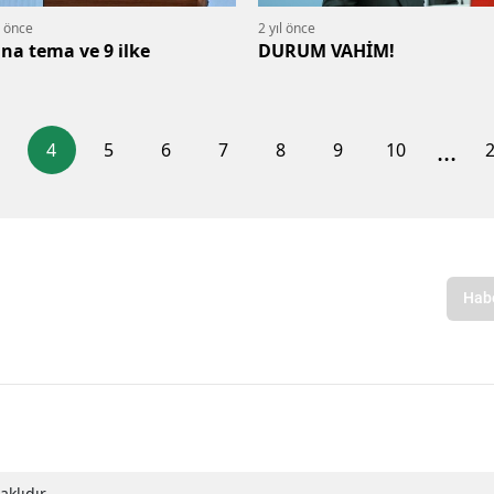
l önce
2 yıl önce
ana tema ve 9 ilke
DURUM VAHİM!
...
4
5
6
7
8
9
10
klıdır.