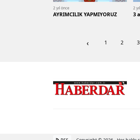
2 yıl önce
2 yı
AYRIMCILIK YAPMIYORUZ
3 
‹
1
2
3
RSS
Copyright © 2026 . Her hakkı sa