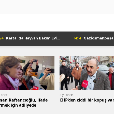
:24
Kartal'da Hayvan Bakım Evi
14:14
Gaziosmanpaşa
Çalışmaları Başladı
Kulübü'nden Gur
l önce
2 yıl önce
nan Kaftancıoğlu, ifade
CHP’den ciddi bir kopuş var
rmek için adliyede