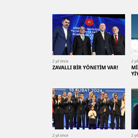
2 yıl önce
2 yı
ZAVALLI BİR YÖNETİM VAR!
Mİ
Yİ
2 yıl önce
2 yı