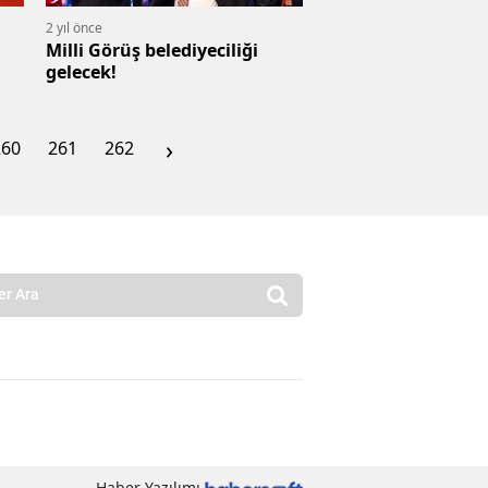
2 yıl önce
Milli Görüş belediyeciliği
gelecek!
›
260
261
262
Haber Yazılımı