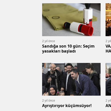
2 yıl önce
2 yı
Sandığa son 10 gün: Seçim
VA
yasakları başladı
HA
2 yıl önce
2 yı
Ayrıştırıyor küçümsüyor!
AN