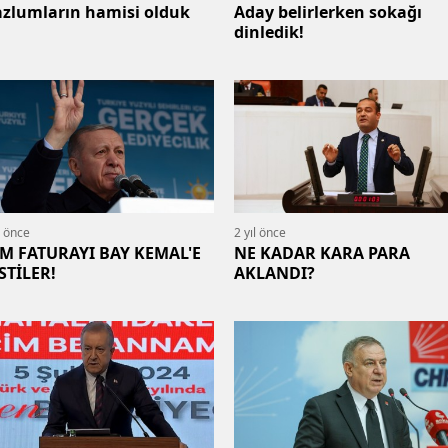
zlumların hamisi olduk
Aday belirlerken sokağı
dinledik!
l önce
2 yıl önce
M FATURAYI BAY KEMAL'E
NE KADAR KARA PARA
STİLER!
AKLANDI?