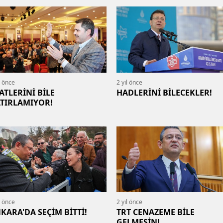
l önce
2 yıl önce
ATLERİNİ BİLE
HADLERİNİ BİLECEKLER!
TIRLAMIYOR!
l önce
2 yıl önce
KARA'DA SEÇİM BİTTİ!
TRT CENAZEME BİLE
GELMESİN!