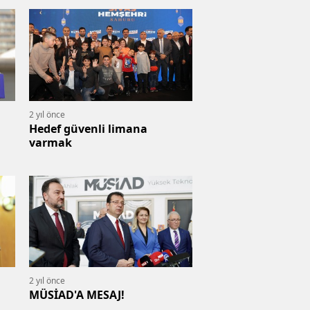
2 yıl önce
Hedef güvenli limana
varmak
2 yıl önce
MÜSİAD'A MESAJ!