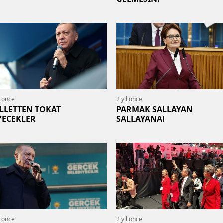
l önce
2 yıl önce
LLETTEN TOKAT
PARMAK SALLAYAN
YECEKLER
SALLAYANA!
l önce
2 yıl önce