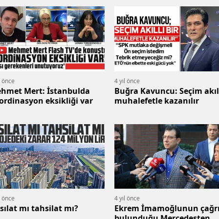
l önce
4 yıl önce
hmet Mert: İstanbulda
Buğra Kavuncu: Seçim akıl
ordinasyon eksikliği var
muhalefetle kazanılır
l önce
4 yıl önce
sılat mı tahsilat mı?
Ekrem İmamoğlunun çağr
bulunduğu Mercedesten