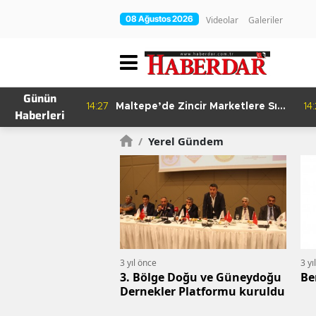
08 Ağustos 2026
Videolar
Galeriler
Günün
re Bitkisel
14:27
Maltepe’de Zincir Marketlere Sıkı
14
Haberleri
Denetim
/
Yerel Gündem
3 yıl önce
3 yı
3. Bölge Doğu ve Güneydoğu
Be
Dernekler Platformu kuruldu