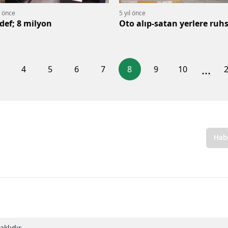
l önce
5 yıl önce
def; 8 milyon
Oto alıp-satan yerlere ruh
...
4
5
6
7
8
9
10
klıdır.