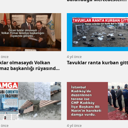
açıklama
l önce
4 yıl önce
ıklar olmasaydı Volkan
Tavuklar ranta kurban gitt
lmaz başkanlığı rüyasında
rürdü...
l önce
4 yıl önce