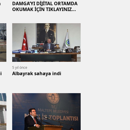
n
DAMGA’YI DİJİTAL ORTAMDA
OKUMAK İÇİN TIKLAYINIZ...
5 yıl önce
i
Albayrak sahaya indi