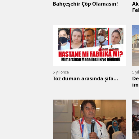
Bahçeşehir Çöp Olamasın!
Ak
Fa
çi
5 yıl önce
5 yı
Toz duman arasında şifa...
De
im