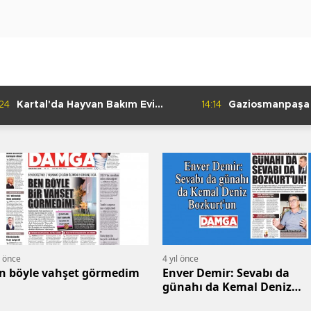
:24
Kartal'da Hayvan Bakım Evi
14:14
Gaziosmanpaşa
Çalışmaları Başladı
Kulübü'nden Gur
l önce
4 yıl önce
n böyle vahşet görmedim
Enver Demir: Sevabı da
günahı da Kemal Deniz
Bozkurtun