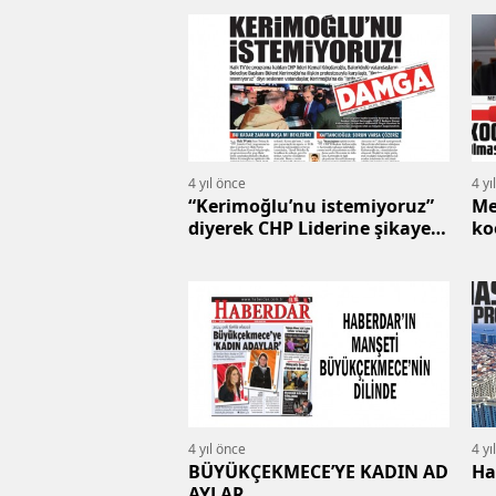
4 yıl önce
4 yı
“Kerimoğlu’nu istemiyoruz”
Me
diyerek CHP Liderine şikayet
ko
ettiler...
4 yıl önce
4 yı
BÜYÜKÇEKMECE’YE KADIN AD
Ha
AYLAR