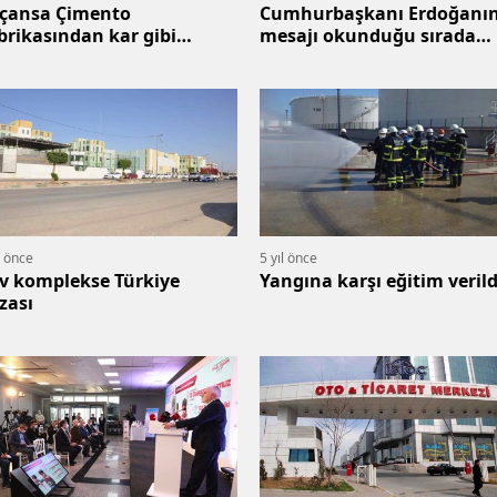
çansa Çimento
Cumhurbaşkanı Erdoğanı
brikasından kar gibi
mesajı okunduğu sırada
mento yağıyor
CHPli başkan sırtını döndü
l önce
5 yıl önce
v komplekse Türkiye
Yangına karşı eğitim verild
zası