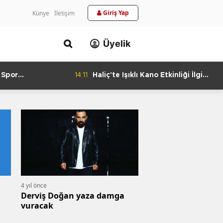
Giriş Yap
Künye
İletişim
Üyelik
 Spor
14:11
Haliç'te Işıklı Kano Etkinliği İlgi
urlandıran Başarı
Görüyor
4 yıl önce
Derviş Doğan yaza damga
vuracak