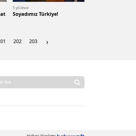
5 yıl önce
sat
Soyadımız Türkiye!
›
201
202
203
Haber Yazılımı