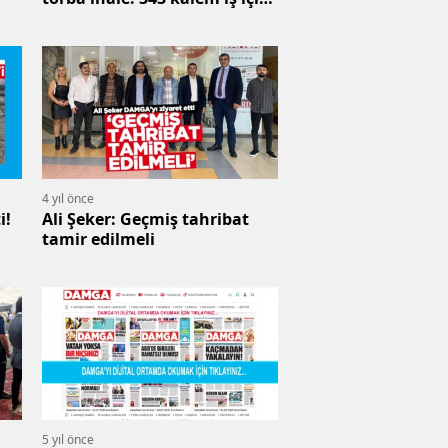
tek ihale ile tarihe geçti
4 yıl önce
i!
Ali Şeker: Geçmiş tahribat
tamir edilmeli
5 yıl önce