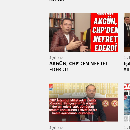
4 yıl önce
4 yı
AKGÜN, CHP’DEN NEFRET
Iş
EDERDİ!
Yı
gö
4 yıl önce
4 yı