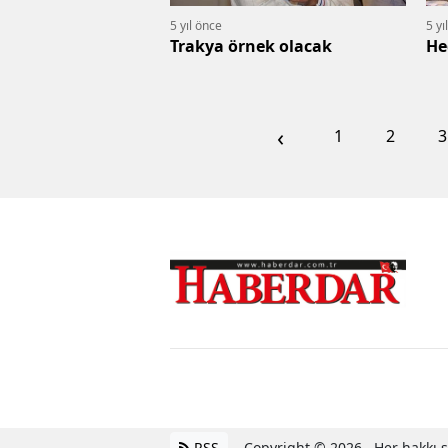
5 yıl önce
5 yı
Trakya örnek olacak
He
‹
1
2
3
RSS
Copyright © 2026 . Her hakkı sa