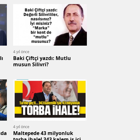
4 yıl önce
lı
Baki Çiftçi yazdı: Mutlu
musun Silivri?
4 yıl önce
ıda
Maltepede 43 milyonluk
torba ihale! 343 kalem iş için