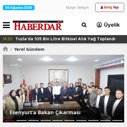
Giriş Yap
Künye
İletişim
09 Ağustos 2026
Üyelik
14:30
Tuzla'da 105 Bin Litre Bitkisel Atık Yağ Toplandı
/
Yerel Gündem
Esenyurt’a Bakan Çıkarması