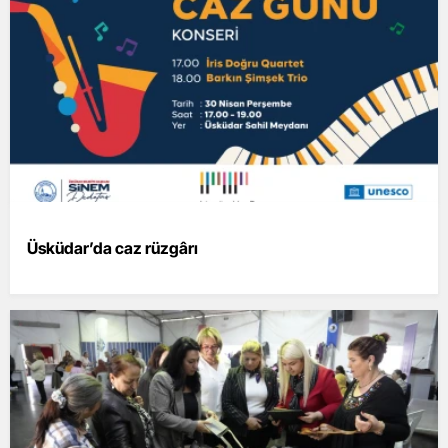
Üsküdar’da caz rüzgârı