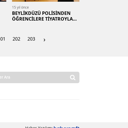
15 yıl önce
BEYLİKDÜZÜ POLİSİNDEN
ÖĞRENCİLERE TİYATROYLA
EĞİTİM
›
201
202
203
Haber Yazılımı