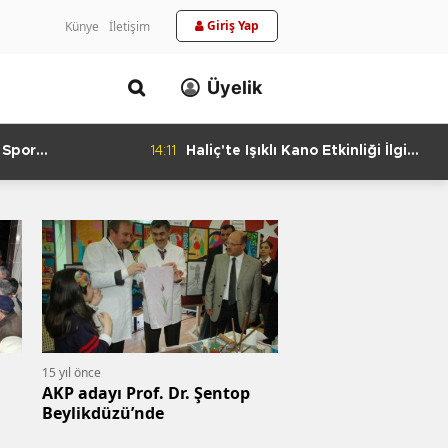
Giriş Yap
Künye
İletişim
Üyelik
 Spor
14:11
Haliç'te Işıklı Kano Etkinliği İlgi
urlandıran Başarı
Görüyor
15 yıl önce
AKP adayı Prof. Dr. Şentop
Beylikdüzü’nde