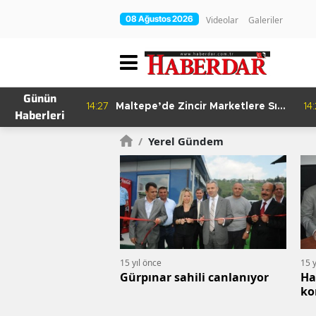
08 Ağustos 2026
Videolar
Galeriler
Günün
re Bitkisel
14:27
Maltepe’de Zincir Marketlere Sıkı
14
Haberleri
Denetim
/
Yerel Gündem
15 yıl önce
15 y
Gürpınar sahili canlanıyor
Ha
ko