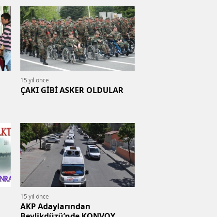
15 yıl önce
ÇAKI GİBİ ASKER OLDULAR
15 yıl önce
AKP Adaylarından
Beylikdüzü’nde KONVOY