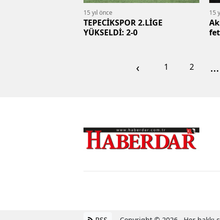
15 yıl önce
15 y
TEPECİKSPOR 2.LİGE
Ak
YÜKSELDİ: 2-0
fe
‹
...
1
2
RSS
Copyright © 2026 . Her hakkı sa