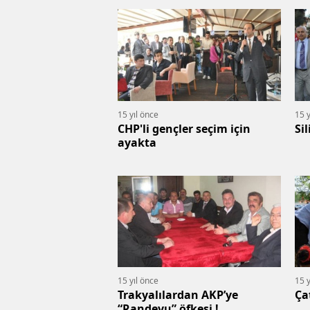
15 yıl önce
15 y
CHP'li gençler seçim için
Si
ayakta
15 yıl önce
15 y
Trakyalılardan AKP’ye
Ça
“Randevu” öfkesi !