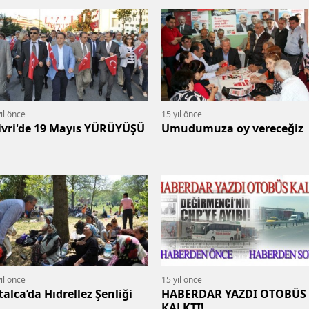
ıl önce
15 yıl önce
livri'de 19 Mayıs YÜRÜYÜŞÜ
Umudumuza oy vereceğiz
ıl önce
15 yıl önce
talca’da Hıdrellez Şenliği
HABERDAR YAZDI OTOBÜS
KALKTI!