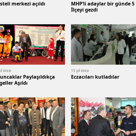
Dosteli merkezi açıldı
MHP’li adaylar bir günde 5
İlçeyi gezdi
ıl önce
15 yıl önce
uncaklar Paylaşıldıkça
Eczacıları kutladılar
geller Aşıldı