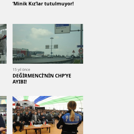
‘Minik Kız’lar tutulmuyor!
15 yıl önce
DEĞİRMENCİ’NİN CHP’YE
AYIBI!