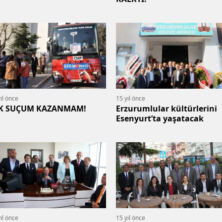
ıl önce
15 yıl önce
K SUÇUM KAZANMAM!
Erzurumlular kültürlerini
Esenyurt’ta yaşatacak
ıl önce
15 yıl önce