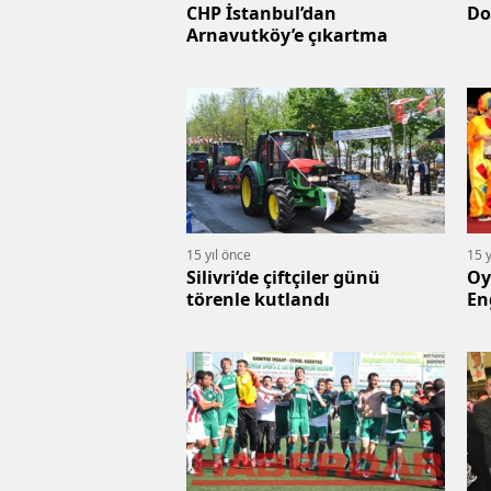
CHP İstanbul’dan
Arnavutköy’e çıkartma
15 yıl önce
15 y
Silivri’de çiftçiler günü
Oy
törenle kutlandı
En