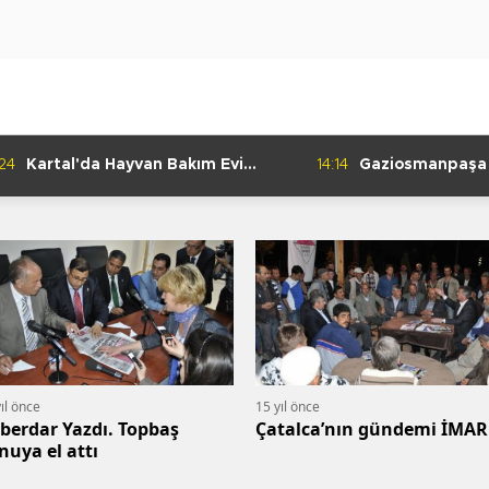
:24
Kartal'da Hayvan Bakım Evi
14:14
Gaziosmanpaşa
Çalışmaları Başladı
Kulübü'nden Gur
ıl önce
15 yıl önce
berdar Yazdı. Topbaş
Çatalca’nın gündemi İMAR
nuya el attı