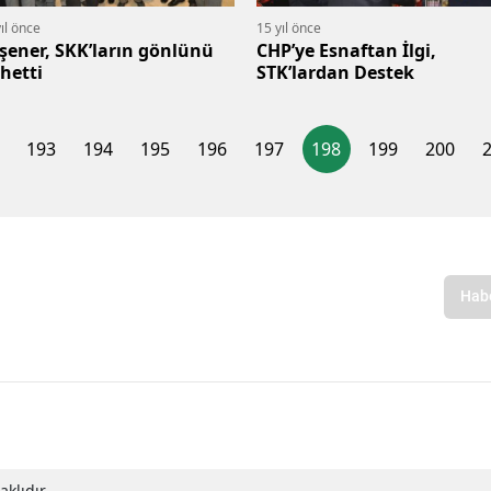
ıl önce
15 yıl önce
şener, SKK’ların gönlünü
CHP’ye Esnaftan İlgi‚
thetti
STK’lardan Destek
193
194
195
196
197
198
199
200
klıdır.