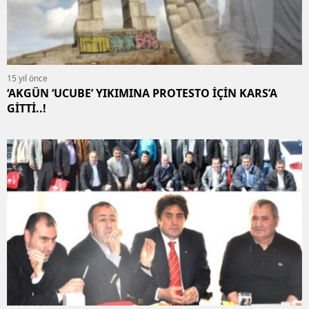
15 yıl önce
‘AKGÜN ‘UCUBE’ YIKIMINA PROTESTO İÇİN KARS’A
GİTTİ..!