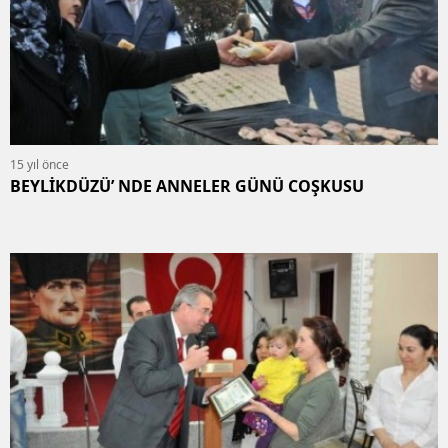
15 yıl önce
BEYLİKDÜZÜ’ NDE ANNELER GÜNÜ COŞKUSU