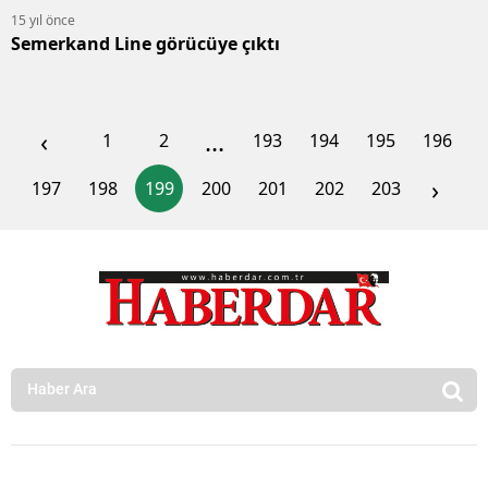
15 yıl önce
Semerkand Line görücüye çıktı
‹
...
1
2
193
194
195
196
›
197
198
199
200
201
202
203