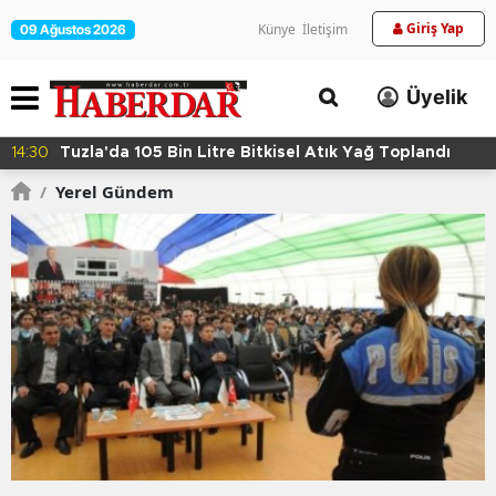
Giriş Yap
Künye
İletişim
09 Ağustos 2026
Üyelik
14:24
Kartal'da Hayvan Bakım Evi Çalışmaları Başladı
/
Yerel Gündem