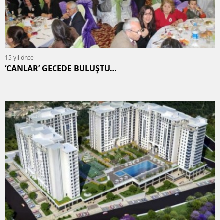
15 yıl önce
‘CANLAR’ GECEDE BULUŞTU…