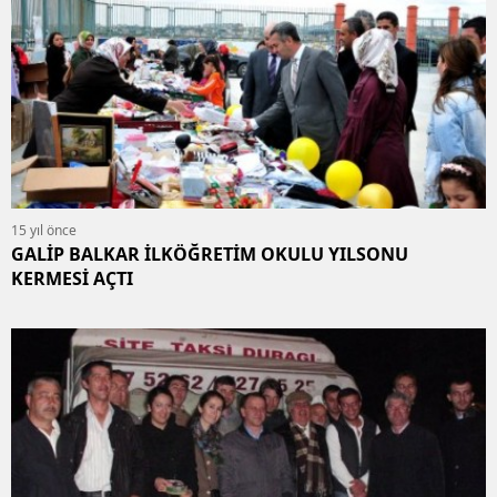
15 yıl önce
GALİP BALKAR İLKÖĞRETİM OKULU YILSONU
KERMESİ AÇTI