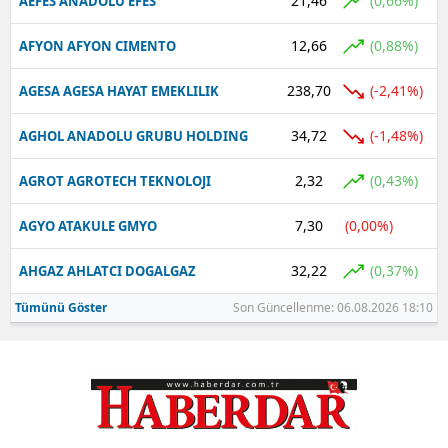
21,46
(0,66%)
AEFES ANADOLU EFES
12,66
(0,88%)
AFYON AFYON CIMENTO
238,70
(-2,41%)
AGESA AGESA HAYAT EMEKLILIK
34,72
(-1,48%)
AGHOL ANADOLU GRUBU HOLDING
2,32
(0,43%)
AGROT AGROTECH TEKNOLOJI
7,30
(0,00%)
AGYO ATAKULE GMYO
32,22
(0,37%)
AHGAZ AHLATCI DOGALGAZ
Tümünü Göster
Son Güncellenme: 06.08.2026 18:10