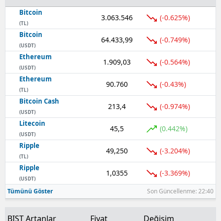
Bitcoin
3.063.546
(-0.625%)
(TL)
Bitcoin
64.433,99
(-0.749%)
(USDT)
Ethereum
1.909,03
(-0.564%)
(USDT)
Ethereum
90.760
(-0.43%)
(TL)
Bitcoin Cash
213,4
(-0.974%)
(USDT)
Litecoin
45,5
(0.442%)
(USDT)
Ripple
49,250
(-3.204%)
(TL)
Ripple
1,0355
(-3.369%)
(USDT)
Tümünü Göster
Son Güncellenme: 22:40
BIST Artanlar
Fiyat
Değişim