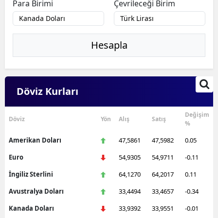
Para Birimi
Çevrileceği Birim
Hesapla
Döviz Kurları
Değişim
Döviz
Yön
Alış
Satış
%
Amerikan Doları
47,5861
47,5982
0.05
Euro
54,9305
54,9711
-0.11
İngiliz Sterlini
64,1270
64,2017
0.11
Avustralya Doları
33,4494
33,4657
-0.34
Kanada Doları
33,9392
33,9551
-0.01