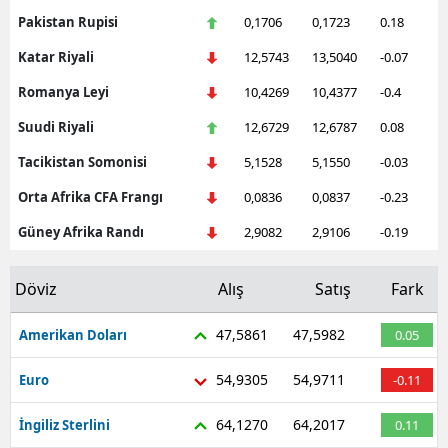
Pakistan Rupisi
0,1706
0,1723
0.18
Katar Riyali
12,5743
13,5040
-0.07
Romanya Leyi
10,4269
10,4377
-0.4
Suudi Riyali
12,6729
12,6787
0.08
Tacikistan Somonisi
5,1528
5,1550
-0.03
Orta Afrika CFA Frangı
0,0836
0,0837
-0.23
Güney Afrika Randı
2,9082
2,9106
-0.19
Döviz
Alış
Satış
Fark
47,5861
47,5982
Amerikan Doları
0.05
54,9305
54,9711
Euro
-0.11
64,1270
64,2017
İngiliz Sterlini
0.11