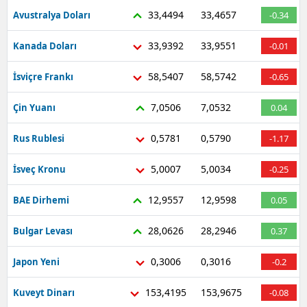
33,4494
33,4657
Avustralya Doları
-0.34
33,9392
33,9551
Kanada Doları
-0.01
58,5407
58,5742
İsviçre Frankı
-0.65
7,0506
7,0532
Çin Yuanı
0.04
0,5781
0,5790
Rus Rublesi
-1.17
5,0007
5,0034
İsveç Kronu
-0.25
12,9557
12,9598
BAE Dirhemi
0.05
28,0626
28,2946
Bulgar Levası
0.37
0,3006
0,3016
Japon Yeni
-0.2
153,4195
153,9675
Kuveyt Dinarı
-0.08