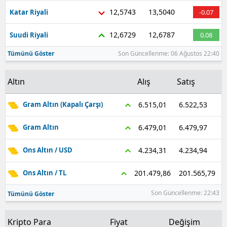
12,5743
13,5040
Katar Riyali
-0.07
12,6729
12,6787
Suudi Riyali
0.08
Tümünü Göster
Son Güncellenme: 06 Ağustos 22:40
Altın
Alış
Satış
6.522,53
6.515,01
Gram Altın (Kapalı Çarşı)
6.479,97
6.479,01
Gram Altın
4.234,94
4.234,31
Ons Altın / USD
201.565,79
201.479,86
Ons Altın / TL
Son Güncellenme: 22:43
Tümünü Göster
Kripto Para
Fiyat
Değişim