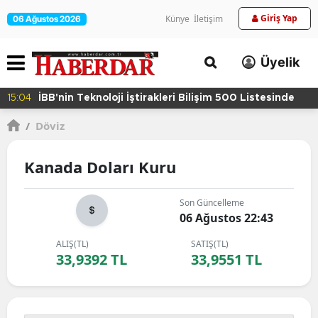
Giriş Yap
Künye
İletişim
06 Ağustos 2026
Üyelik
15:04
İBB'nin Teknoloji İştirakleri Bilişim 500 Listesinde
/
Döviz
Kanada Doları Kuru
Son Güncelleme
06 Ağustos 22:43
ALIŞ(TL)
SATIŞ(TL)
33,9392 TL
33,9551 TL