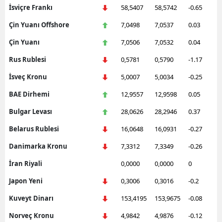
İsviçre Frankı
58,5407
58,5742
-0.65
Çin Yuanı Offshore
7,0498
7,0537
0.03
Çin Yuanı
7,0506
7,0532
0.04
Rus Rublesi
0,5781
0,5790
-1.17
İsveç Kronu
5,0007
5,0034
-0.25
BAE Dirhemi
12,9557
12,9598
0.05
Bulgar Levası
28,0626
28,2946
0.37
Belarus Rublesi
16,0648
16,0931
-0.27
Danimarka Kronu
7,3312
7,3349
-0.26
İran Riyali
0,0000
0,0000
0
Japon Yeni
0,3006
0,3016
-0.2
Kuveyt Dinarı
153,4195
153,9675
-0.08
Norveç Kronu
4,9842
4,9876
-0.12