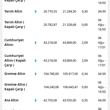
Kapalı Çarşı )
16:50
Yarım Altın
20.770,55
21.294,50
0,30
04:39
06
Yarım Altın (
20.782,87
21.328,68
0,00
Ağu -
Kapalı Çarşı )
16:50
06
Cumhuriyet
43.218,00
43.869,00
2,09
Ağu -
Altını
17:01
Cumhuriyet
06
Altını ( Kapalı
43.218,00
43.869,00
2,09
Ağu -
Çarşı )
17:01
Gremse Altın
104.780,00
105.917,00
0,34
04:39
06
Gremse Altın (
104.240,08
106.643,41
0,00
Ağu -
Kapalı Çarşı )
16:50
Ata Altın
42.755,00
43.555,00
0,35
04:39
06