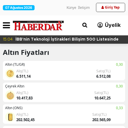
Giriş Yap
Künye
İletişim
07 Ağustos 2026
Üyelik
15:04
İBB'nin Teknoloji İştirakleri Bilişim 500 Listesinde
Altın Fiyatları
Altın (TL/GR)
0,30
Alış(TL)
Satış(TL)
6.511,14
6.512,08
Çeyrek Altın
0,30
Alış(TL)
Satış(TL)
10.417,83
10.647,25
Altın (ONS)
0,33
Alış(TL)
Satış(TL)
202.502,45
202.565,09