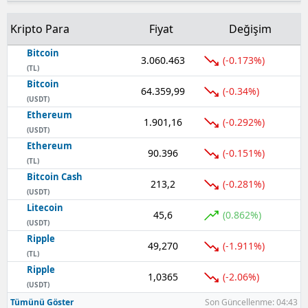
Kripto Para
Fiyat
Değişim
Bitcoin
3.060.463
(-0.173%)
(TL)
Bitcoin
64.359,99
(-0.34%)
(USDT)
Ethereum
1.901,16
(-0.292%)
(USDT)
Ethereum
90.396
(-0.151%)
(TL)
Bitcoin Cash
213,2
(-0.281%)
(USDT)
Litecoin
45,6
(0.862%)
(USDT)
Ripple
49,270
(-1.911%)
(TL)
Ripple
1,0365
(-2.06%)
(USDT)
Tümünü Göster
Son Güncellenme: 04:43