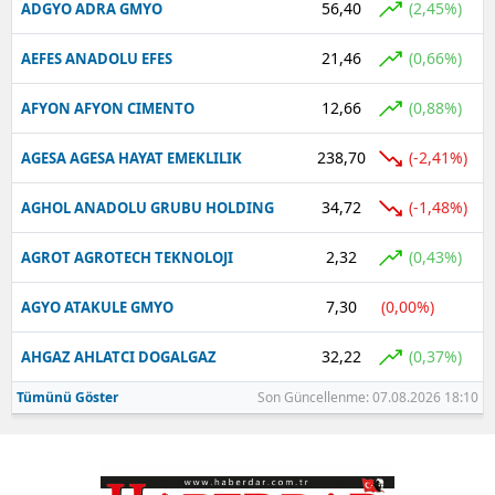
56,40
(2,45%)
ADGYO ADRA GMYO
21,46
(0,66%)
AEFES ANADOLU EFES
12,66
(0,88%)
AFYON AFYON CIMENTO
238,70
(-2,41%)
AGESA AGESA HAYAT EMEKLILIK
34,72
(-1,48%)
AGHOL ANADOLU GRUBU HOLDING
2,32
(0,43%)
AGROT AGROTECH TEKNOLOJI
7,30
(0,00%)
AGYO ATAKULE GMYO
32,22
(0,37%)
AHGAZ AHLATCI DOGALGAZ
Tümünü Göster
Son Güncellenme: 07.08.2026 18:10