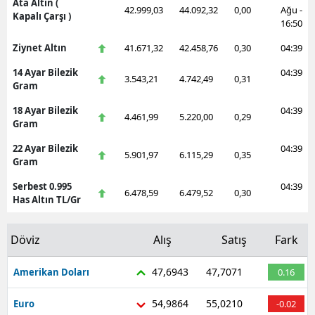
Ata Altın (
42.999,03
44.092,32
0,00
Ağu -
Kapalı Çarşı )
16:50
Ziynet Altın
41.671,32
42.458,76
0,30
04:39
14 Ayar Bilezik
04:39
3.543,21
4.742,49
0,31
Gram
18 Ayar Bilezik
04:39
4.461,99
5.220,00
0,29
Gram
22 Ayar Bilezik
04:39
5.901,97
6.115,29
0,35
Gram
Serbest 0.995
04:39
6.478,59
6.479,52
0,30
Has Altın TL/Gr
Döviz
Alış
Satış
Fark
47,6943
47,7071
Amerikan Doları
0.16
54,9864
55,0210
Euro
-0.02