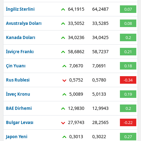
64,1915
64,2487
İngiliz Sterlini
0.07
33,5052
33,5285
Avustralya Doları
0.08
34,0236
34,0425
Kanada Doları
0.2
58,6862
58,7237
İsviçre Frankı
0.21
7,0670
7,0691
Çin Yuanı
0.18
0,5752
0,5780
Rus Rublesi
-0.34
5,0089
5,0133
İsveç Kronu
0.19
12,9830
12,9943
BAE Dirhemi
0.2
27,9743
28,2565
Bulgar Levası
-0.22
0,3013
0,3022
Japon Yeni
0.27