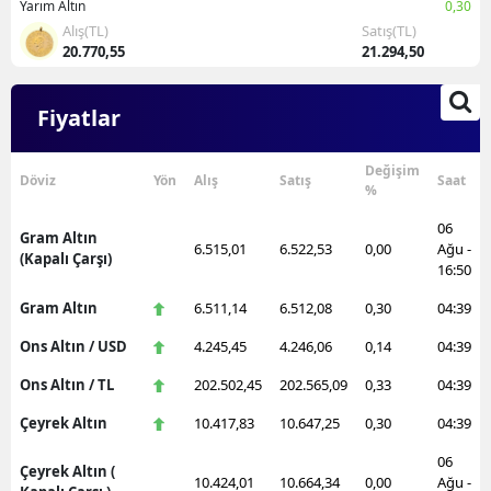
Yarım Altın
0,30
Alış(TL)
Satış(TL)
20.770,55
21.294,50
Fiyatlar
Değişim
Döviz
Yön
Alış
Satış
Saat
%
06
Gram Altın
6.515,01
6.522,53
0,00
Ağu -
(Kapalı Çarşı)
16:50
Gram Altın
6.511,14
6.512,08
0,30
04:39
Ons Altın / USD
4.245,45
4.246,06
0,14
04:39
Ons Altın / TL
202.502,45
202.565,09
0,33
04:39
Çeyrek Altın
10.417,83
10.647,25
0,30
04:39
06
Çeyrek Altın (
10.424,01
10.664,34
0,00
Ağu -