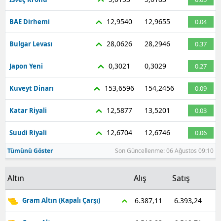
12,9540
12,9655
BAE Dirhemi
0.04
28,0626
28,2946
Bulgar Levası
0.37
0,3021
0,3029
Japon Yeni
0.27
153,6596
154,2456
Kuveyt Dinarı
0.09
12,5877
13,5201
Katar Riyali
0.03
12,6704
12,6746
Suudi Riyali
0.06
Tümünü Göster
Son Güncellenme: 06 Ağustos 09:10
Altın
Alış
Satış
6.393,24
6.387,11
Gram Altın (Kapalı Çarşı)