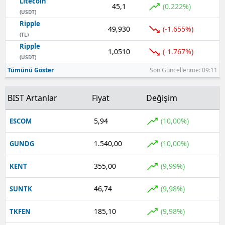
Litecoin
45,1
(0.222%)
(USDT)
Ripple
49,930
(-1.655%)
(TL)
Ripple
1,0510
(-1.767%)
(USDT)
Tümünü Göster
Son Güncellenme: 09:11
BIST Artanlar
Fiyat
Değişim
5,94
(10,00%)
ESCOM
1.540,00
(10,00%)
GUNDG
355,00
(9,99%)
KENT
46,74
(9,98%)
SUNTK
185,10
(9,98%)
TKFEN