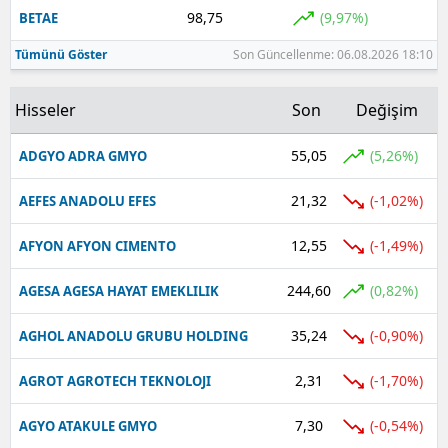
98,75
(9,97%)
BETAE
Tümünü Göster
Son Güncellenme: 06.08.2026 18:10
Hisseler
Son
Değişim
55,05
(5,26%)
ADGYO ADRA GMYO
21,32
(-1,02%)
AEFES ANADOLU EFES
12,55
(-1,49%)
AFYON AFYON CIMENTO
244,60
(0,82%)
AGESA AGESA HAYAT EMEKLILIK
35,24
(-0,90%)
AGHOL ANADOLU GRUBU HOLDING
2,31
(-1,70%)
AGROT AGROTECH TEKNOLOJI
7,30
(-0,54%)
AGYO ATAKULE GMYO