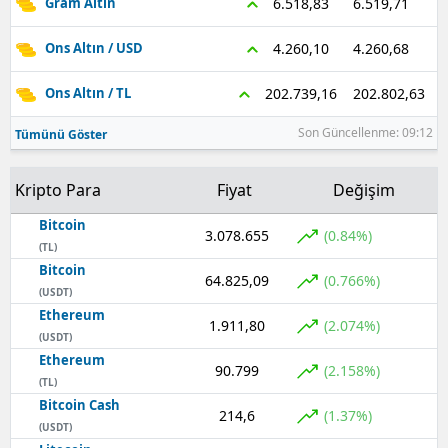
6.519,71
6.518,83
Gram Altın
4.260,68
4.260,10
Ons Altın / USD
202.802,63
202.739,16
Ons Altın / TL
Son Güncellenme: 09:12
Tümünü Göster
Kripto Para
Fiyat
Değişim
Bitcoin
3.078.655
(0.84%)
(TL)
Bitcoin
64.825,09
(0.766%)
(USDT)
Ethereum
1.911,80
(2.074%)
(USDT)
Ethereum
90.799
(2.158%)
(TL)
Bitcoin Cash
214,6
(1.37%)
(USDT)