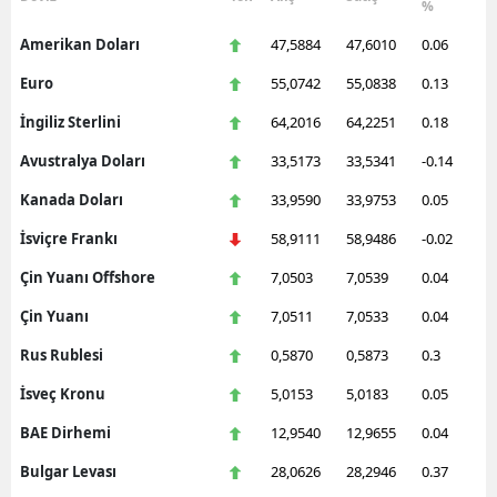
%
Amerikan Doları
47,5884
47,6010
0.06
Euro
55,0742
55,0838
0.13
İngiliz Sterlini
64,2016
64,2251
0.18
Avustralya Doları
33,5173
33,5341
-0.14
Kanada Doları
33,9590
33,9753
0.05
İsviçre Frankı
58,9111
58,9486
-0.02
Çin Yuanı Offshore
7,0503
7,0539
0.04
Çin Yuanı
7,0511
7,0533
0.04
Rus Rublesi
0,5870
0,5873
0.3
İsveç Kronu
5,0153
5,0183
0.05
BAE Dirhemi
12,9540
12,9655
0.04
Bulgar Levası
28,0626
28,2946
0.37