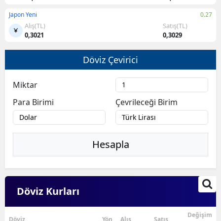
Japon Yeni
0.27
Alış(TL)
Satış(TL)
0,3021
0,3029
Döviz Çevirici
Miktar
Para Birimi
Çevrileceği Birim
Hesapla
Döviz Kurları
Değişim
Döviz
Yön
Alış
Satış