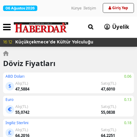
Giriş Yap
Künye
İletişim
06 Ağustos 2026
Üyelik
16:12
Küçükçekmece'de Kültür Yolculuğu
Döviz Fiyatları
ABD Doları
0.06
Alış(TL)
Satış(TL)
47,5884
47,6010
Euro
0.13
Alış(TL)
Satış(TL)
55,0742
55,0838
İngiliz Sterlini
0.18
Alış(TL)
Satış(TL)
64,2016
64,2251