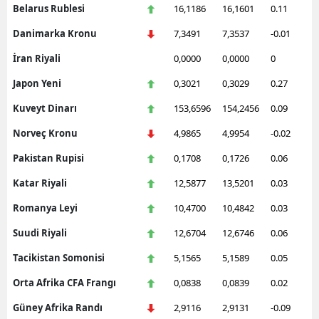
Belarus Rublesi
16,1186
16,1601
0.11
Danimarka Kronu
7,3491
7,3537
-0.01
İran Riyali
0,0000
0,0000
0
Japon Yeni
0,3021
0,3029
0.27
Kuveyt Dinarı
153,6596
154,2456
0.09
Norveç Kronu
4,9865
4,9954
-0.02
Pakistan Rupisi
0,1708
0,1726
0.06
Katar Riyali
12,5877
13,5201
0.03
Romanya Leyi
10,4700
10,4842
0.03
Suudi Riyali
12,6704
12,6746
0.06
Tacikistan Somonisi
5,1565
5,1589
0.05
Orta Afrika CFA Frangı
0,0838
0,0839
0.02
Güney Afrika Randı
2,9116
2,9131
-0.09