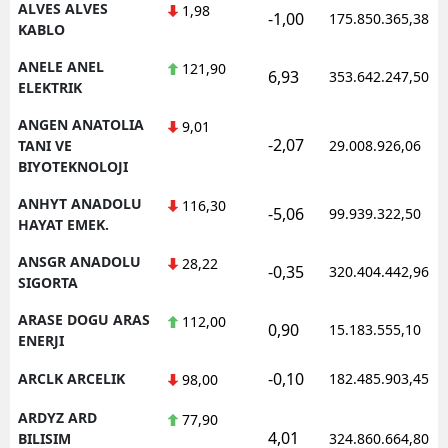
ALVES ALVES
1,98
-1,00
175.850.365,38
KABLO
ANELE ANEL
121,90
6,93
353.642.247,50
ELEKTRIK
ANGEN ANATOLIA
9,01
-2,07
TANI VE
29.008.926,06
BIYOTEKNOLOJI
ANHYT ANADOLU
116,30
-5,06
99.939.322,50
HAYAT EMEK.
ANSGR ANADOLU
28,22
-0,35
320.404.442,96
SIGORTA
ARASE DOGU ARAS
112,00
0,90
15.183.555,10
ENERJI
-0,10
ARCLK ARCELIK
182.485.903,45
98,00
ARDYZ ARD
77,90
4,01
BILISIM
324.860.664,80