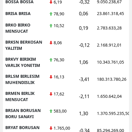
-0,32
BOSSA BOSSA
9.050.238,67
6,19
0,06
BRISA BRISA
23.861.318,45
78,90
BRKO BIRKO
10,52
0,19
2.783.633,28
MENSUCAT
BRKSN BERKOSAN
8,06
-0,12
2.168.912,01
YALITIM
BRKVY BIRIKIM
76,30
1,06
10.343.761,05
VARLIK YONETIM
BRLSM BIRLESIM
16,13
-3,41
180.313.780,26
MUHENDISLIK
BRMEN BIRLIK
17,62
-2,11
1.650.642,04
MENSUCAT
BRSAN BORUSAN
583,00
1,30
1.370.595.235,50
BORU SANAYI
BRYAT BORUSAN
1.765,00
-0,34
85.294.269,00