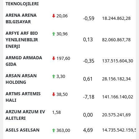
TEKNOLOJILERI
ARENA ARENA
20,06
-0,59
18.244.862,28
BILGISAYAR
ARFYE ARF BIO
30,96
0,13
YENILENEBILIR
82.060.867,78
ENERJI
ARMGD ARMADA
197,60
-0,35
137.515.604,30
GIDA
ARSAN ARSAN
3,30
0,61
28.156.182,34
HOLDING
ARTMS ARTEMIS
38,50
-7,18
141.166.140,02
HALI
ARZUM ARZUM EV
1,58
0,00
20.575.241,69
ALETLERI
4,69
ASELS ASELSAN
14.735.542.159,5
363,00