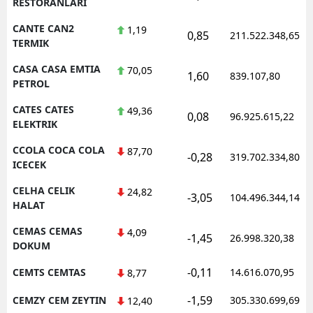
RESTORANLARI
CANTE CAN2
1,19
0,85
211.522.348,65
TERMIK
CASA CASA EMTIA
70,05
1,60
839.107,80
PETROL
CATES CATES
49,36
0,08
96.925.615,22
ELEKTRIK
CCOLA COCA COLA
87,70
-0,28
319.702.334,80
ICECEK
CELHA CELIK
24,82
-3,05
104.496.344,14
HALAT
CEMAS CEMAS
4,09
-1,45
26.998.320,38
DOKUM
-0,11
CEMTS CEMTAS
14.616.070,95
8,77
-1,59
CEMZY CEM ZEYTIN
305.330.699,69
12,40