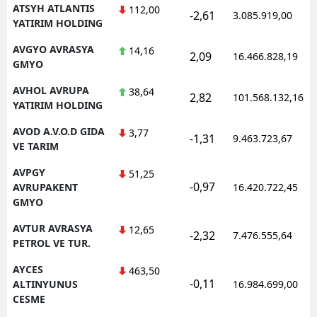
ATSYH ATLANTIS
112,00
-2,61
3.085.919,00
YATIRIM HOLDING
AVGYO AVRASYA
14,16
2,09
16.466.828,19
GMYO
AVHOL AVRUPA
38,64
2,82
101.568.132,16
YATIRIM HOLDING
AVOD A.V.O.D GIDA
3,77
-1,31
9.463.723,67
VE TARIM
AVPGY
51,25
-0,97
AVRUPAKENT
16.420.722,45
GMYO
AVTUR AVRASYA
12,65
-2,32
7.476.555,64
PETROL VE TUR.
AYCES
463,50
-0,11
ALTINYUNUS
16.984.699,00
CESME