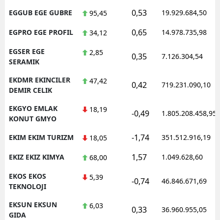
0,53
EGGUB EGE GUBRE
19.929.684,50
95,45
0,65
EGPRO EGE PROFIL
14.978.735,98
34,12
EGSER EGE
2,85
0,35
7.126.304,54
SERAMIK
EKDMR EKINCILER
47,42
0,42
719.231.090,10
DEMIR CELIK
EKGYO EMLAK
18,19
-0,49
1.805.208.458,95
KONUT GMYO
-1,74
EKIM EKIM TURIZM
351.512.916,19
18,05
1,57
EKIZ EKIZ KIMYA
1.049.628,60
68,00
EKOS EKOS
5,39
-0,74
46.846.671,69
TEKNOLOJI
EKSUN EKSUN
6,03
0,33
36.960.955,05
GIDA