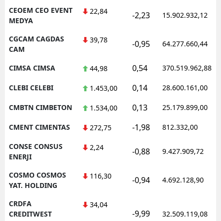
CEOEM CEO EVENT
22,84
-2,23
15.902.932,12
MEDYA
CGCAM CAGDAS
39,78
-0,95
64.277.660,44
CAM
0,54
CIMSA CIMSA
370.519.962,88
44,98
0,14
CLEBI CELEBI
28.600.161,00
1.453,00
0,13
CMBTN CIMBETON
25.179.899,00
1.534,00
-1,98
CMENT CIMENTAS
812.332,00
272,75
CONSE CONSUS
2,24
-0,88
9.427.909,72
ENERJI
COSMO COSMOS
116,30
-0,94
4.692.128,90
YAT. HOLDING
CRDFA
34,04
-9,99
CREDITWEST
32.509.119,08