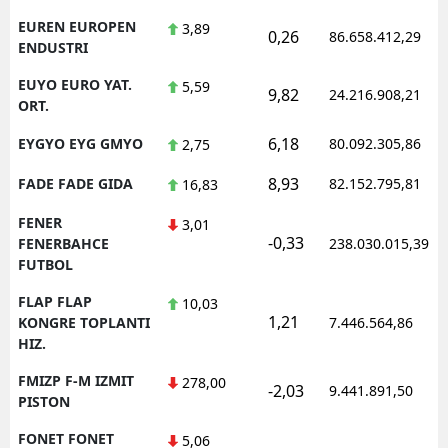
EUREN EUROPEN
3,89
0,26
86.658.412,29
ENDUSTRI
EUYO EURO YAT.
5,59
9,82
24.216.908,21
ORT.
6,18
EYGYO EYG GMYO
80.092.305,86
2,75
8,93
FADE FADE GIDA
82.152.795,81
16,83
FENER
3,01
-0,33
FENERBAHCE
238.030.015,39
FUTBOL
FLAP FLAP
10,03
1,21
KONGRE TOPLANTI
7.446.564,86
HIZ.
FMIZP F-M IZMIT
278,00
-2,03
9.441.891,50
PISTON
FONET FONET
5,06