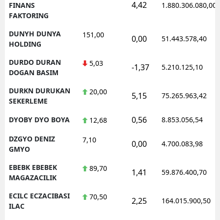
4,42
FINANS
1.880.306.080,00
FAKTORING
DUNYH DUNYA
151,00
0,00
51.443.578,40
HOLDING
DURDO DURAN
5,03
-1,37
5.210.125,10
DOGAN BASIM
DURKN DURUKAN
20,00
5,15
75.265.963,42
SEKERLEME
0,56
DYOBY DYO BOYA
8.853.056,54
12,68
DZGYO DENIZ
7,10
0,00
4.700.083,98
GMYO
EBEBK EBEBEK
89,70
1,41
59.876.400,70
MAGAZACILIK
ECILC ECZACIBASI
70,50
2,25
164.015.900,50
ILAC