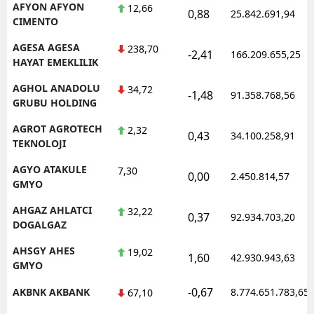
AFYON AFYON
12,66
0,88
25.842.691,94
CIMENTO
AGESA AGESA
238,70
-2,41
166.209.655,25
HAYAT EMEKLILIK
AGHOL ANADOLU
34,72
-1,48
91.358.768,56
GRUBU HOLDING
AGROT AGROTECH
2,32
0,43
34.100.258,91
TEKNOLOJI
AGYO ATAKULE
7,30
0,00
2.450.814,57
GMYO
AHGAZ AHLATCI
32,22
0,37
92.934.703,20
DOGALGAZ
AHSGY AHES
19,02
1,60
42.930.943,63
GMYO
-0,67
AKBNK AKBANK
8.774.651.783,65
67,10