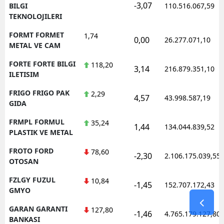
-3,07
BILGI
110.516.067,59
TEKNOLOJILERI
FORMT FORMET
1,74
0,00
26.277.071,10
METAL VE CAM
FORTE FORTE BILGI
118,20
3,14
216.879.351,10
ILETISIM
FRIGO FRIGO PAK
2,29
4,57
43.998.587,19
GIDA
FRMPL FORMUL
35,24
1,44
134.044.839,52
PLASTIK VE METAL
FROTO FORD
78,60
-2,30
2.106.175.039,55
OTOSAN
FZLGY FUZUL
10,84
-1,45
152.707.172,43
GMYO
GARAN GARANTI
127,80
-1,46
4.765.179.127,80
BANKASI