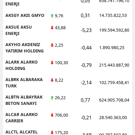
0,05
658.741.196,10
ENERJI
0,31
AKSGY AKIS GMYO
14.735.822,53
9,76
AKSUE AKSU
43,88
-5,23
199.594.592,80
ENERJI
AKYHO AKDENIZ
2,25
-0,44
1.890.980,25
YATIRIM HOLDING
ALARK ALARKO
100,30
-0,79
215.443.887,90
HOLDING
ALBRK ALBARAKA
8,22
-2,14
102.759.458,41
TURK
ALBTN ALBAYRAK
26,22
0,77
624.905.708,04
BETON SANAYI
ALCAR ALARKO
706,00
-0,21
28.540.363,00
CARRIER
ALCTL ALCATEL
175,20
-3,68
90.787.597,80