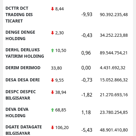
DCTTR DCT
8,44
-9,93
TRADING DIS
90.392.235,48
TICARET
DENGE DENGE
2,30
-0,43
34.252.223,88
HOLDING
DERHL DERLUKS
10,50
0,96
89.544.754,21
YATIRIM HOLDING
0,00
DERIM DERIMOD
4.431.692,32
33,80
-0,73
DESA DESA DERI
15.052.866,32
9,55
DESPC DESPEC
38,94
-1,82
21.270.693,16
BILGISAYAR
DEVA DEVA
68,85
1,18
23.780.254,85
HOLDING
DGATE DATAGATE
106,20
-5,43
48.901.410,80
BILGISAYAR