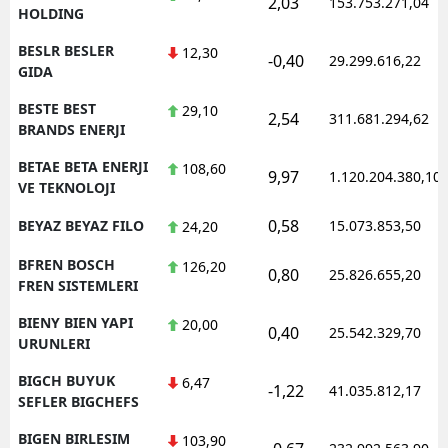
2,03
153.753.271,04
HOLDING
BESLR BESLER
12,30
-0,40
29.299.616,22
GIDA
BESTE BEST
29,10
2,54
311.681.294,62
BRANDS ENERJI
BETAE BETA ENERJI
108,60
9,97
1.120.204.380,10
VE TEKNOLOJI
0,58
BEYAZ BEYAZ FILO
15.073.853,50
24,20
BFREN BOSCH
126,20
0,80
25.826.655,20
FREN SISTEMLERI
BIENY BIEN YAPI
20,00
0,40
25.542.329,70
URUNLERI
BIGCH BUYUK
6,47
-1,22
41.035.812,17
SEFLER BIGCHEFS
BIGEN BIRLESIM
103,90