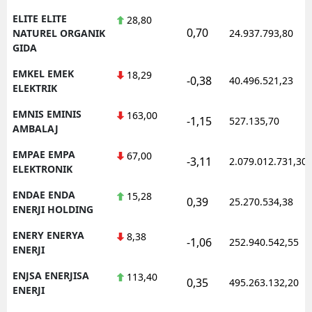
ELITE ELITE
28,80
0,70
NATUREL ORGANIK
24.937.793,80
GIDA
EMKEL EMEK
18,29
-0,38
40.496.521,23
ELEKTRIK
EMNIS EMINIS
163,00
-1,15
527.135,70
AMBALAJ
EMPAE EMPA
67,00
-3,11
2.079.012.731,30
ELEKTRONIK
ENDAE ENDA
15,28
0,39
25.270.534,38
ENERJI HOLDING
ENERY ENERYA
8,38
-1,06
252.940.542,55
ENERJI
ENJSA ENERJISA
113,40
0,35
495.263.132,20
ENERJI