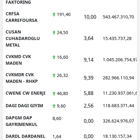
FAKTORING
CRFSA
191,40
10,00
543.467.310,70
CARREFOURSA
CUSAN
24,50
3,64
CUHADAROGLU
15.435.737,28
METAL
CVKMD CVK
16,60
9,14
1.045.206.754,97
MADEN
CVKMDR CVK
26,32
9,39
282.966.110,94
MADEN - RHKP
5,88
CWENE CW ENERJI
11.230.937.061,6
46,80
2,56
DAGI DAGI GIYIM
118.683.371,44
9,60
DAPGM DAP
8,60
0,00
326.624.976,07
GAYRIMENKUL
0,00
DARDL DARDANEL
18.130.157,34
1,64