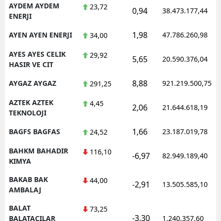
AYDEM AYDEM
23,72
0,94
38.473.177,44
ENERJI
1,98
AYEN AYEN ENERJI
47.786.260,98
34,00
AYES AYES CELIK
29,92
5,65
20.590.376,04
HASIR VE CIT
8,88
AYGAZ AYGAZ
921.219.500,75
291,25
AZTEK AZTEK
4,45
2,06
21.644.618,19
TEKNOLOJI
1,66
BAGFS BAGFAS
23.187.019,78
24,52
BAHKM BAHADIR
116,10
-6,97
82.949.189,40
KIMYA
BAKAB BAK
44,00
-2,91
13.505.585,10
AMBALAJ
BALAT
73,25
-3,30
BALATACILAR
1.240.357,60