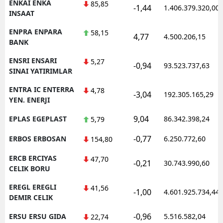
ENKAI ENKA
85,85
-1,44
1.406.379.320,00
INSAAT
ENPRA ENPARA
58,15
4,77
4.500.206,15
BANK
ENSRI ENSARI
5,27
-0,94
93.523.737,63
SINAI YATIRIMLAR
ENTRA IC ENTERRA
4,78
-3,04
192.305.165,29
YEN. ENERJI
9,04
EPLAS EGEPLAST
86.342.398,24
5,79
-0,77
ERBOS ERBOSAN
6.250.772,60
154,80
ERCB ERCIYAS
47,70
-0,21
30.743.990,60
CELIK BORU
EREGL EREGLI
41,56
-1,00
4.601.925.734,44
DEMIR CELIK
-0,96
ERSU ERSU GIDA
5.516.582,04
22,74