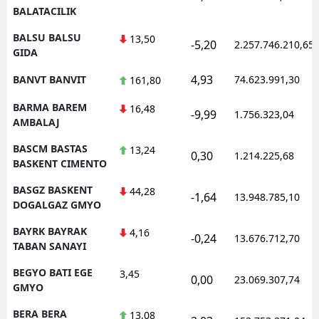
BALATACILIK
BALSU BALSU
13,50
-5,20
2.257.746.210,65
GIDA
4,93
BANVT BANVIT
74.623.991,30
161,80
BARMA BAREM
16,48
-9,99
1.756.323,04
AMBALAJ
BASCM BASTAS
13,24
0,30
1.214.225,68
BASKENT CIMENTO
BASGZ BASKENT
44,28
-1,64
13.948.785,10
DOGALGAZ GMYO
BAYRK BAYRAK
4,16
-0,24
13.676.712,70
TABAN SANAYI
BEGYO BATI EGE
3,45
0,00
23.069.307,74
GMYO
BERA BERA
13,08