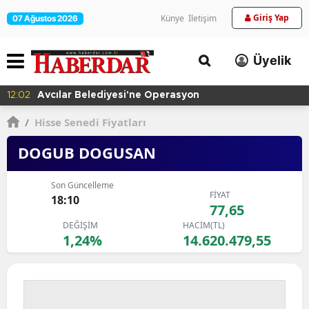
Giriş Yap
Künye
İletişim
07 Ağustos 2026
Üyelik
12:02
Avcılar Belediyesi'ne Operasyon
/
Hisse Senedi Fiyatları
DOGUB DOGUSAN
Son Güncelleme
FİYAT
18:10
77,65
DEĞİŞİM
HACİM(TL)
1,24%
14.620.479,55