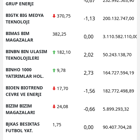
-0,67
232.992.563,90
GRUP ENERJI
BIGTK BIG MEDYA
370,75
-1,13
200.132.747,00
TEKNOLOJI
BIMAS BIM
382,25
0,00
3.110.582.110,00
MAGAZALAR
BINBN BIN ULASIM
182,10
2,02
50.243.138,70
TEKNOLOJILERI
BINHO 1000
9,78
2,73
164.727.594,19
YATIRIMLAR HOL.
BIOEN BIOTREND
17,70
-1,56
182.772.498,89
CEVRE VE ENERJI
BIZIM BIZIM
24,08
-0,66
5.899.293,32
MAGAZALARI
BJKAS BESIKTAS
1,75
0,00
90.407.704,28
FUTBOL YAT.