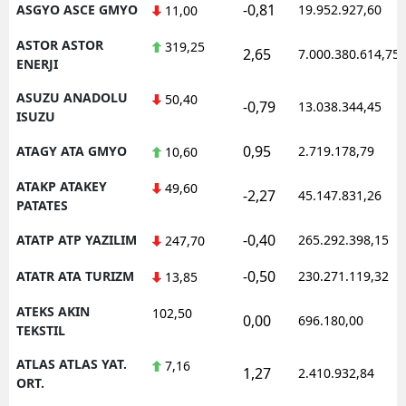
-0,81
ASGYO ASCE GMYO
19.952.927,60
11,00
ASTOR ASTOR
319,25
2,65
7.000.380.614,75
ENERJI
ASUZU ANADOLU
50,40
-0,79
13.038.344,45
ISUZU
0,95
ATAGY ATA GMYO
2.719.178,79
10,60
ATAKP ATAKEY
49,60
-2,27
45.147.831,26
PATATES
-0,40
ATATP ATP YAZILIM
265.292.398,15
247,70
-0,50
ATATR ATA TURIZM
230.271.119,32
13,85
ATEKS AKIN
102,50
0,00
696.180,00
TEKSTIL
ATLAS ATLAS YAT.
7,16
1,27
2.410.932,84
ORT.