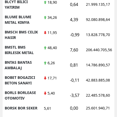
BLCYT BILICI
18,90
0,64
21.999.135,17
YATIRIM
BLUME BLUME
34,26
4,39
92.080.898,64
METAL KIMYA
BMSCH BMS CELIK
11,95
-0,99
13.828.778,70
HASIR
BMSTL BMS
48,40
7,60
206.440.705,56
BIRLESIK METAL
BNTAS BANTAS
6,26
0,81
14.786.890,57
AMBALAJ
BOBET BOGAZICI
17,71
-0,11
42.883.885,08
BETON SANAYI
BORLS BORLEASE
5,40
-3,57
22.485.578,60
OTOMOTIV
0,00
BORSK BOR SEKER
25.601.940,71
5,61