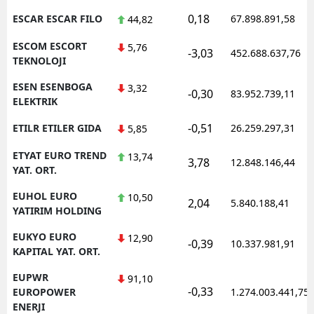
0,18
ESCAR ESCAR FILO
67.898.891,58
44,82
ESCOM ESCORT
5,76
-3,03
452.688.637,76
TEKNOLOJI
ESEN ESENBOGA
3,32
-0,30
83.952.739,11
ELEKTRIK
-0,51
ETILR ETILER GIDA
26.259.297,31
5,85
ETYAT EURO TREND
13,74
3,78
12.848.146,44
YAT. ORT.
EUHOL EURO
10,50
2,04
5.840.188,41
YATIRIM HOLDING
EUKYO EURO
12,90
-0,39
10.337.981,91
KAPITAL YAT. ORT.
EUPWR
91,10
-0,33
EUROPOWER
1.274.003.441,75
ENERJI