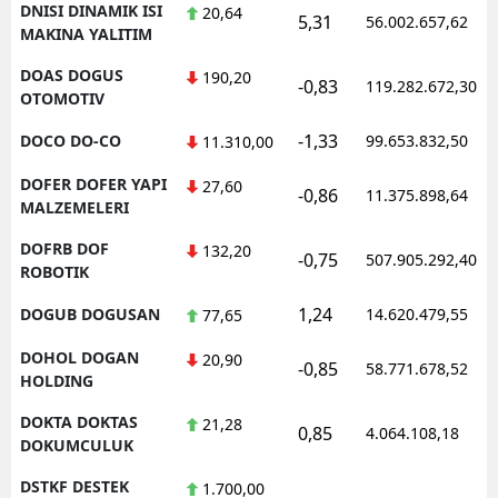
DNISI DINAMIK ISI
20,64
5,31
56.002.657,62
MAKINA YALITIM
DOAS DOGUS
190,20
-0,83
119.282.672,30
OTOMOTIV
-1,33
DOCO DO-CO
99.653.832,50
11.310,00
DOFER DOFER YAPI
27,60
-0,86
11.375.898,64
MALZEMELERI
DOFRB DOF
132,20
-0,75
507.905.292,40
ROBOTIK
1,24
DOGUB DOGUSAN
14.620.479,55
77,65
DOHOL DOGAN
20,90
-0,85
58.771.678,52
HOLDING
DOKTA DOKTAS
21,28
0,85
4.064.108,18
DOKUMCULUK
DSTKF DESTEK
1.700,00