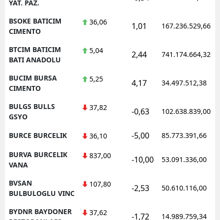
YAT. PAZ.
BSOKE BATICIM
36,06
1,01
167.236.529,66
CIMENTO
BTCIM BATICIM
5,04
2,44
741.174.664,32
BATI ANADOLU
BUCIM BURSA
5,25
4,17
34.497.512,38
CIMENTO
BULGS BULLS
37,82
-0,63
102.638.839,00
GSYO
-5,00
BURCE BURCELIK
85.773.391,66
36,10
BURVA BURCELIK
837,00
-10,00
53.091.336,00
VANA
BVSAN
107,80
-2,53
50.610.116,00
BULBULOGLU VINC
BYDNR BAYDONER
37,62
-1,72
14.989.759,34