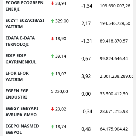
ECOGR ECOGREEN
33,94
-1,34
103.690.007,26
ENERJI
ECZYT ECZACIBASI
329,00
2,17
194.546.729,50
YATIRIM
EDATA E-DATA
18,90
-1,31
89.418.870,57
TEKNOLOJI
EDIP EDIP
39,14
0,67
99.824.646,44
GAYRIMENKUL
EFOR EFOR
19,07
3,92
2.301.238.289,05
YATIRIM
EGEEN EGE
5.230,00
0,00
33.500.412,50
ENDUSTRI
EGEGY EGEYAPI
29,02
-0,34
28.671.215,98
AVRUPA GMYO
EGEPO NASMED
18,74
0,48
64.175.904,42
EGEPOL