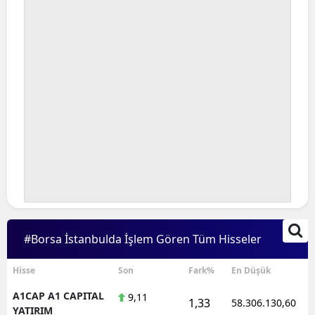
#Borsa İstanbulda İşlem Gören Tüm Hisseler
Hisse
Son
Fark%
En Düşük
A1CAP A1 CAPITAL
9,11
1,33
58.306.130,60
YATIRIM