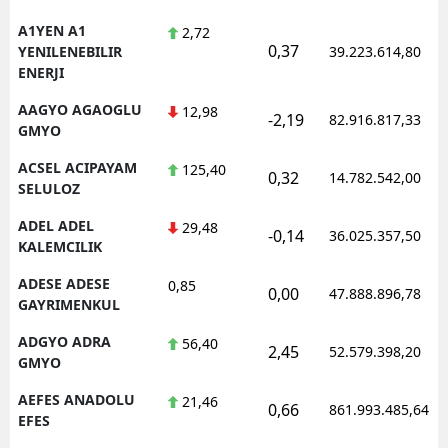
A1YEN A1
2,72
0,37
YENILENEBILIR
39.223.614,80
ENERJI
AAGYO AGAOGLU
12,98
-2,19
82.916.817,33
GMYO
ACSEL ACIPAYAM
125,40
0,32
14.782.542,00
SELULOZ
ADEL ADEL
29,48
-0,14
36.025.357,50
KALEMCILIK
ADESE ADESE
0,85
0,00
47.888.896,78
GAYRIMENKUL
ADGYO ADRA
56,40
2,45
52.579.398,20
GMYO
AEFES ANADOLU
21,46
0,66
861.993.485,64
EFES