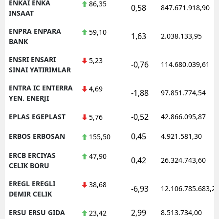
ENKAI ENKA
86,35
0,58
847.671.918,90
INSAAT
ENPRA ENPARA
59,10
1,63
2.038.133,95
BANK
ENSRI ENSARI
5,23
-0,76
114.680.039,61
SINAI YATIRIMLAR
ENTRA IC ENTERRA
4,69
-1,88
97.851.774,54
YEN. ENERJI
-0,52
EPLAS EGEPLAST
42.866.095,87
5,76
0,45
ERBOS ERBOSAN
4.921.581,30
155,50
ERCB ERCIYAS
47,90
0,42
26.324.743,60
CELIK BORU
EREGL EREGLI
38,68
-6,93
12.106.785.683,2
DEMIR CELIK
2,99
ERSU ERSU GIDA
8.513.734,00
23,42