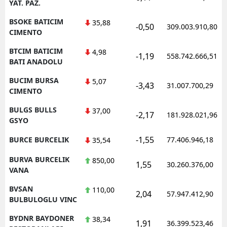
YAT. PAZ.
BSOKE BATICIM
35,88
-0,50
309.003.910,80
CIMENTO
BTCIM BATICIM
4,98
-1,19
558.742.666,51
BATI ANADOLU
BUCIM BURSA
5,07
-3,43
31.007.700,29
CIMENTO
BULGS BULLS
37,00
-2,17
181.928.021,96
GSYO
-1,55
BURCE BURCELIK
77.406.946,18
35,54
BURVA BURCELIK
850,00
1,55
30.260.376,00
VANA
BVSAN
110,00
2,04
57.947.412,90
BULBULOGLU VINC
BYDNR BAYDONER
38,34
1,91
36.399.523,46