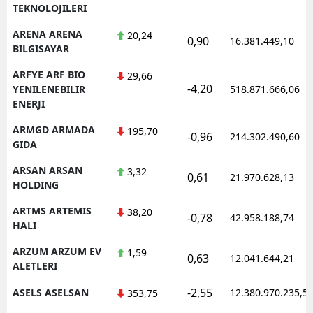
TEKNOLOJILERI
ARENA ARENA
20,24
0,90
16.381.449,10
BILGISAYAR
ARFYE ARF BIO
29,66
-4,20
YENILENEBILIR
518.871.666,06
ENERJI
ARMGD ARMADA
195,70
-0,96
214.302.490,60
GIDA
ARSAN ARSAN
3,32
0,61
21.970.628,13
HOLDING
ARTMS ARTEMIS
38,20
-0,78
42.958.188,74
HALI
ARZUM ARZUM EV
1,59
0,63
12.041.644,21
ALETLERI
-2,55
ASELS ASELSAN
12.380.970.235,5
353,75