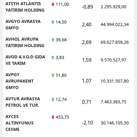
ATSYH ATLANTIS
111,00
-0,89
2.295.929,00
YATIRIM HOLDING
AVGYO AVRASYA
14,50
2,40
44.994.022,34
GMYO
AVHOL AVRUPA
39,68
2,69
69.627.858,26
YATIRIM HOLDING
AVOD A.V.O.D GIDA
3,83
1,59
9.570.527,97
VE TARIM
AVPGY
51,80
1,07
AVRUPAKENT
10.331.507,80
GMYO
AVTUR AVRASYA
12,74
0,71
7.463.383,75
PETROL VE TUR.
AYCES
453,75
-2,10
ALTINYUNUS
30.146.105,50
CESME