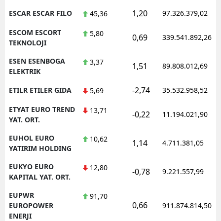
1,20
ESCAR ESCAR FILO
97.326.379,02
45,36
ESCOM ESCORT
5,80
0,69
339.541.892,26
TEKNOLOJI
ESEN ESENBOGA
3,37
1,51
89.808.012,69
ELEKTRIK
-2,74
ETILR ETILER GIDA
35.532.958,52
5,69
ETYAT EURO TREND
13,71
-0,22
11.194.021,90
YAT. ORT.
EUHOL EURO
10,62
1,14
4.711.381,05
YATIRIM HOLDING
EUKYO EURO
12,80
-0,78
9.221.557,99
KAPITAL YAT. ORT.
EUPWR
91,70
0,66
EUROPOWER
911.874.814,50
ENERJI