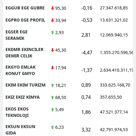
-0,16
EGGUB EGE GUBRE
27.347.618,85
95,30
-0,53
EGPRO EGE PROFIL
13.631.321,02
33,94
EGSER EGE
2,93
2,81
12.069.940,15
SERAMIK
EKDMR EKINCILER
45,30
-4,47
1.355.270.596,56
DEMIR CELIK
EKGYO EMLAK
17,94
-1,37
2.634.410.311,19
KONUT GMYO
0,89
EKIM EKIM TURIZM
333.625.168,70
18,21
0,74
EKIZ EKIZ KIMYA
357.655,50
68,50
EKOS EKOS
5,49
1,86
47.521.377,14
TEKNOLOJI
EKSUN EKSUN
6,23
3,32
42.791.974,53
GIDA