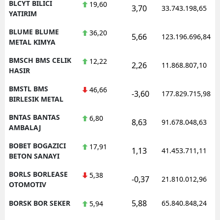
BLCYT BILICI
19,60
3,70
33.743.198,65
YATIRIM
BLUME BLUME
36,20
5,66
123.196.696,84
METAL KIMYA
BMSCH BMS CELIK
12,22
2,26
11.868.807,10
HASIR
BMSTL BMS
46,66
-3,60
177.829.715,98
BIRLESIK METAL
BNTAS BANTAS
6,80
8,63
91.678.048,63
AMBALAJ
BOBET BOGAZICI
17,91
1,13
41.453.711,11
BETON SANAYI
BORLS BORLEASE
5,38
-0,37
21.810.012,96
OTOMOTIV
5,88
BORSK BOR SEKER
65.840.848,24
5,94