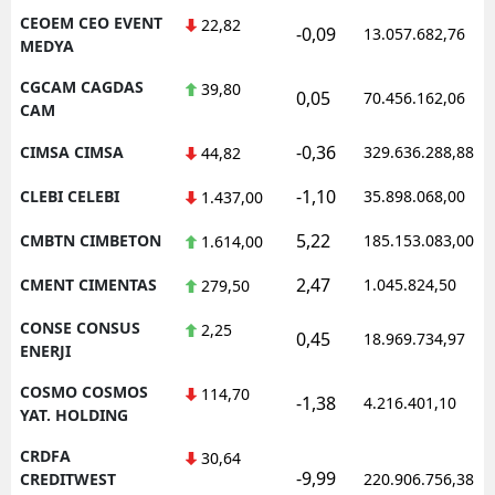
CEOEM CEO EVENT
22,82
-0,09
13.057.682,76
MEDYA
CGCAM CAGDAS
39,80
0,05
70.456.162,06
CAM
-0,36
CIMSA CIMSA
329.636.288,88
44,82
-1,10
CLEBI CELEBI
35.898.068,00
1.437,00
5,22
CMBTN CIMBETON
185.153.083,00
1.614,00
2,47
CMENT CIMENTAS
1.045.824,50
279,50
CONSE CONSUS
2,25
0,45
18.969.734,97
ENERJI
COSMO COSMOS
114,70
-1,38
4.216.401,10
YAT. HOLDING
CRDFA
30,64
-9,99
CREDITWEST
220.906.756,38