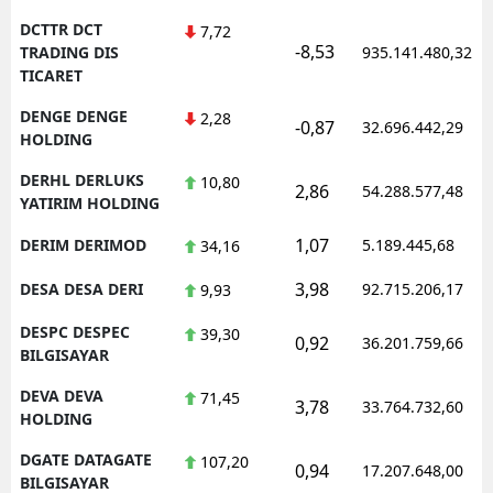
DCTTR DCT
7,72
-8,53
TRADING DIS
935.141.480,32
TICARET
DENGE DENGE
2,28
-0,87
32.696.442,29
HOLDING
DERHL DERLUKS
10,80
2,86
54.288.577,48
YATIRIM HOLDING
1,07
DERIM DERIMOD
5.189.445,68
34,16
3,98
DESA DESA DERI
92.715.206,17
9,93
DESPC DESPEC
39,30
0,92
36.201.759,66
BILGISAYAR
DEVA DEVA
71,45
3,78
33.764.732,60
HOLDING
DGATE DATAGATE
107,20
0,94
17.207.648,00
BILGISAYAR