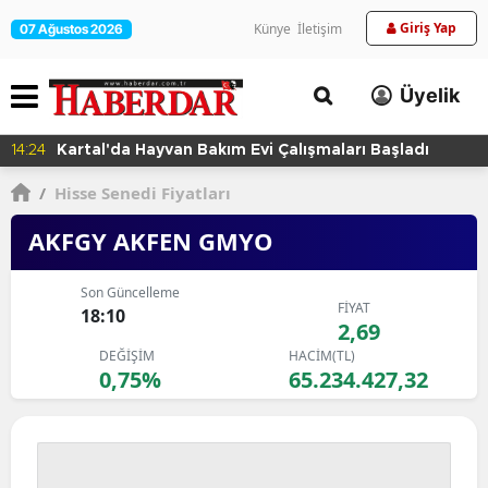
Giriş Yap
Künye
İletişim
07 Ağustos 2026
Üyelik
14:24
Kartal'da Hayvan Bakım Evi Çalışmaları Başladı
/
Hisse Senedi Fiyatları
AKFGY AKFEN GMYO
Son Güncelleme
FİYAT
18:10
2,69
DEĞİŞİM
HACİM(TL)
0,75%
65.234.427,32