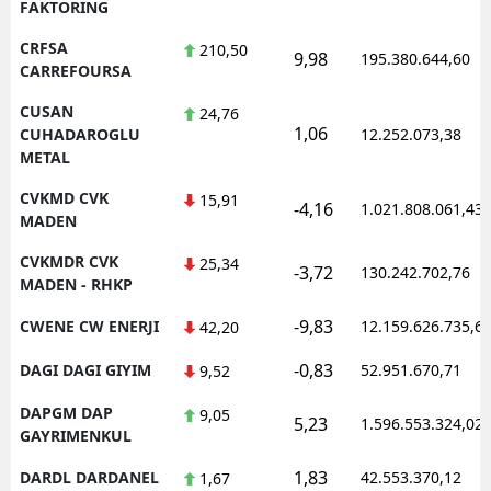
FAKTORING
CRFSA
210,50
9,98
195.380.644,60
CARREFOURSA
CUSAN
24,76
1,06
CUHADAROGLU
12.252.073,38
METAL
CVKMD CVK
15,91
-4,16
1.021.808.061,43
MADEN
CVKMDR CVK
25,34
-3,72
130.242.702,76
MADEN - RHKP
-9,83
CWENE CW ENERJI
12.159.626.735,6
42,20
-0,83
DAGI DAGI GIYIM
52.951.670,71
9,52
DAPGM DAP
9,05
5,23
1.596.553.324,02
GAYRIMENKUL
1,83
DARDL DARDANEL
42.553.370,12
1,67