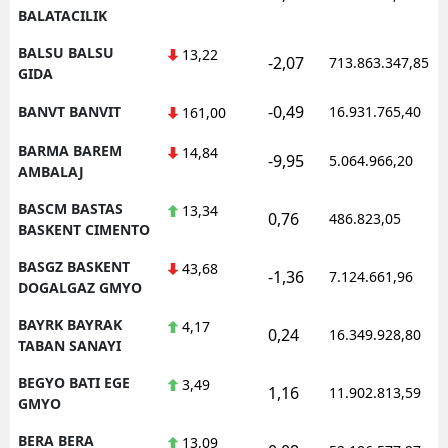
BALATACILIK
BALSU BALSU
13,22
-2,07
713.863.347,85
GIDA
-0,49
BANVT BANVIT
16.931.765,40
161,00
BARMA BAREM
14,84
-9,95
5.064.966,20
AMBALAJ
BASCM BASTAS
13,34
0,76
486.823,05
BASKENT CIMENTO
BASGZ BASKENT
43,68
-1,36
7.124.661,96
DOGALGAZ GMYO
BAYRK BAYRAK
4,17
0,24
16.349.928,80
TABAN SANAYI
BEGYO BATI EGE
3,49
1,16
11.902.813,59
GMYO
BERA BERA
13,09