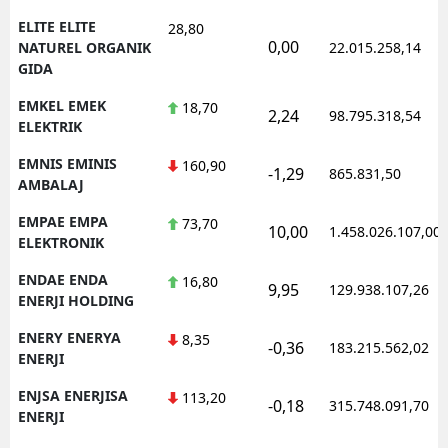
ELITE ELITE
28,80
0,00
NATUREL ORGANIK
22.015.258,14
GIDA
EMKEL EMEK
18,70
2,24
98.795.318,54
ELEKTRIK
EMNIS EMINIS
160,90
-1,29
865.831,50
AMBALAJ
EMPAE EMPA
73,70
10,00
1.458.026.107,00
ELEKTRONIK
ENDAE ENDA
16,80
9,95
129.938.107,26
ENERJI HOLDING
ENERY ENERYA
8,35
-0,36
183.215.562,02
ENERJI
ENJSA ENERJISA
113,20
-0,18
315.748.091,70
ENERJI