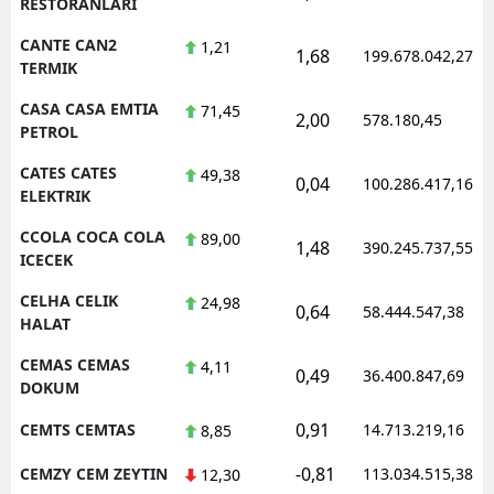
RESTORANLARI
CANTE CAN2
1,21
1,68
199.678.042,27
TERMIK
CASA CASA EMTIA
71,45
2,00
578.180,45
PETROL
CATES CATES
49,38
0,04
100.286.417,16
ELEKTRIK
CCOLA COCA COLA
89,00
1,48
390.245.737,55
ICECEK
CELHA CELIK
24,98
0,64
58.444.547,38
HALAT
CEMAS CEMAS
4,11
0,49
36.400.847,69
DOKUM
0,91
CEMTS CEMTAS
14.713.219,16
8,85
-0,81
CEMZY CEM ZEYTIN
113.034.515,38
12,30