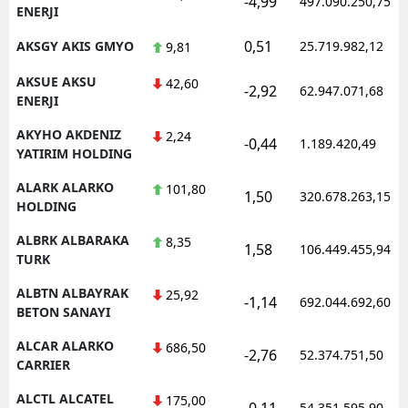
-4,99
497.090.250,75
ENERJI
0,51
AKSGY AKIS GMYO
25.719.982,12
9,81
AKSUE AKSU
42,60
-2,92
62.947.071,68
ENERJI
AKYHO AKDENIZ
2,24
-0,44
1.189.420,49
YATIRIM HOLDING
ALARK ALARKO
101,80
1,50
320.678.263,15
HOLDING
ALBRK ALBARAKA
8,35
1,58
106.449.455,94
TURK
ALBTN ALBAYRAK
25,92
-1,14
692.044.692,60
BETON SANAYI
ALCAR ALARKO
686,50
-2,76
52.374.751,50
CARRIER
ALCTL ALCATEL
175,00
-0,11
54.351.595,90