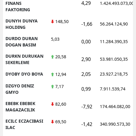
4,29
FINANS
1.424.493.073,00
FAKTORING
DUNYH DUNYA
148,50
-1,66
56.264.124,90
HOLDING
DURDO DURAN
5,03
0,00
11.284.390,35
DOGAN BASIM
DURKN DURUKAN
20,58
2,90
53.981.050,35
SEKERLEME
2,05
DYOBY DYO BOYA
23.927.218,75
12,94
DZGYO DENIZ
7,17
0,99
7.911.539,74
GMYO
EBEBK EBEBEK
82,60
-7,92
174.464.082,00
MAGAZACILIK
ECILC ECZACIBASI
69,50
-1,42
340.990.573,30
ILAC