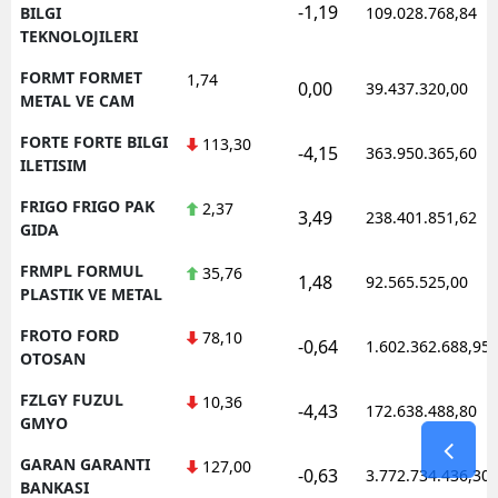
-1,19
BILGI
109.028.768,84
TEKNOLOJILERI
FORMT FORMET
1,74
0,00
39.437.320,00
METAL VE CAM
FORTE FORTE BILGI
113,30
-4,15
363.950.365,60
ILETISIM
FRIGO FRIGO PAK
2,37
3,49
238.401.851,62
GIDA
FRMPL FORMUL
35,76
1,48
92.565.525,00
PLASTIK VE METAL
FROTO FORD
78,10
-0,64
1.602.362.688,95
OTOSAN
FZLGY FUZUL
10,36
-4,43
172.638.488,80
GMYO
GARAN GARANTI
127,00
-0,63
3.772.734.436,30
BANKASI