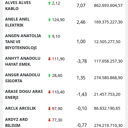
ALVES ALVES
2,12
7,07
862.693.604,57
KABLO
ANELE ANEL
124,90
2,46
169.375.227,30
ELEKTRIK
ANGEN ANATOLIA
9,10
1,00
TANI VE
12.505.277,50
BIYOTEKNOLOJI
ANHYT ANADOLU
111,90
-3,78
117.058.257,30
HAYAT EMEK.
ANSGR ANADOLU
28,60
1,35
274.580.868,90
SIGORTA
ARASE DOGU ARAS
110,40
-1,43
21.457.753,20
ENERJI
-0,10
ARCLK ARCELIK
86.832.190,65
97,90
ARDYZ ARD
77,30
-0,77
BILISIM
274.219.710,30