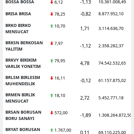
-1,13
BOSSA BOSSA
10.361.008,49
6,12
-0,82
BRISA BRISA
8.877.952,10
78,25
BRKO BIRKO
10,70
1,71
3.114.636,70
MENSUCAT
BRKSN BERKOSAN
7,97
-1,12
2.358.282,37
YALITIM
BRKVY BIRIKIM
79,95
4,78
74.542.532,65
VARLIK YONETIM
BRLSM BIRLESIM
16,11
-0,12
61.157.875,02
MUHENDISLIK
BRMEN BIRLIK
18,10
2,72
5.452.771,18
MENSUCAT
BRSAN BORUSAN
572,00
-1,89
1.308.264.872,50
BORU SANAYI
BRYAT BORUSAN
1.767,00
0,11
69.110.225,00