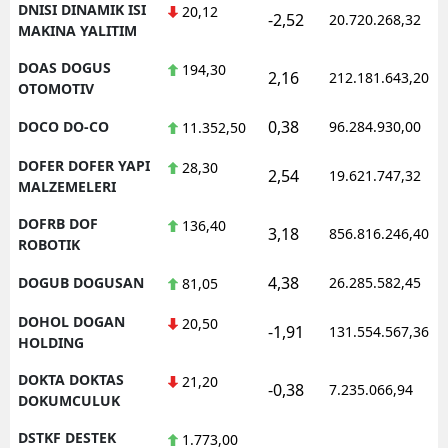
DNISI DINAMIK ISI
20,12
-2,52
20.720.268,32
MAKINA YALITIM
DOAS DOGUS
194,30
2,16
212.181.643,20
OTOMOTIV
0,38
DOCO DO-CO
96.284.930,00
11.352,50
DOFER DOFER YAPI
28,30
2,54
19.621.747,32
MALZEMELERI
DOFRB DOF
136,40
3,18
856.816.246,40
ROBOTIK
4,38
DOGUB DOGUSAN
26.285.582,45
81,05
DOHOL DOGAN
20,50
-1,91
131.554.567,36
HOLDING
DOKTA DOKTAS
21,20
-0,38
7.235.066,94
DOKUMCULUK
DSTKF DESTEK
1.773,00