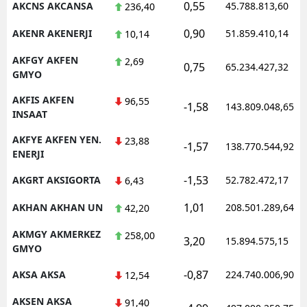
0,55
AKCNS AKCANSA
45.788.813,60
236,40
0,90
AKENR AKENERJI
51.859.410,14
10,14
AKFGY AKFEN
2,69
0,75
65.234.427,32
GMYO
AKFIS AKFEN
96,55
-1,58
143.809.048,65
INSAAT
AKFYE AKFEN YEN.
23,88
-1,57
138.770.544,92
ENERJI
-1,53
AKGRT AKSIGORTA
52.782.472,17
6,43
1,01
AKHAN AKHAN UN
208.501.289,64
42,20
AKMGY AKMERKEZ
258,00
3,20
15.894.575,15
GMYO
-0,87
AKSA AKSA
224.740.006,90
12,54
AKSEN AKSA
91,40