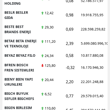
0,08
52.186.577,97
HOLDING
BESLR BESLER
12,42
0,98
19.918.755,95
GIDA
BESTE BEST
29,30
0,69
228.598.259,82
BRANDS ENERJI
BETAE BETA ENERJI
111,20
2,39
5.699.080.996,10
VE TEKNOLOJI
0,58
BEYAZ BEYAZ FILO
10.817.880,08
24,34
BFREN BOSCH
125,80
-0,32
16.170.946,30
FREN SISTEMLERI
BIENY BIEN YAPI
20,44
2,20
22.201.248,88
URUNLERI
BIGCH BUYUK
6,52
0,77
29.579.015,40
SEFLER BIGCHEFS
BIGEN BIRLESIM
110,60