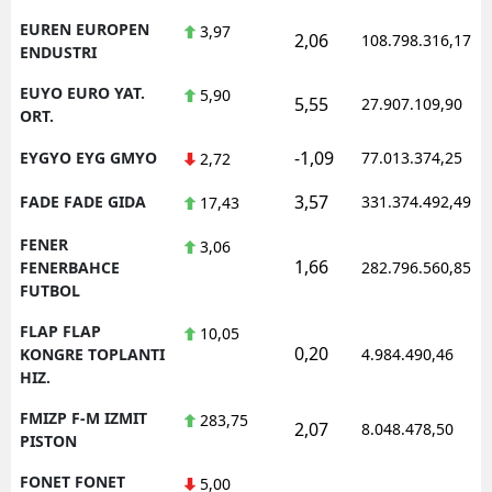
EUREN EUROPEN
3,97
2,06
108.798.316,17
ENDUSTRI
EUYO EURO YAT.
5,90
5,55
27.907.109,90
ORT.
-1,09
EYGYO EYG GMYO
77.013.374,25
2,72
3,57
FADE FADE GIDA
331.374.492,49
17,43
FENER
3,06
1,66
FENERBAHCE
282.796.560,85
FUTBOL
FLAP FLAP
10,05
0,20
KONGRE TOPLANTI
4.984.490,46
HIZ.
FMIZP F-M IZMIT
283,75
2,07
8.048.478,50
PISTON
FONET FONET
5,00