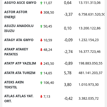
0,64
ASGYO ASCE GMYO
13.151.313,06
11,07
ASTOR ASTOR
308,50
-3,37
6.758.631.520,50
ENERJI
ASUZU ANADOLU
50,45
0,10
13.200.122,86
ISUZU
-0,09
ATAGY ATA GMYO
1.232.154,23
10,59
ATAKP ATAKEY
48,24
-2,74
16.377.723,46
PATATES
-0,89
ATATP ATP YAZILIM
198.883.050,55
245,50
5,78
ATATR ATA TURIZM
481.141.203,37
14,65
ATEKS AKIN
106,40
3,80
1.010.973,30
TEKSTIL
ATLAS ATLAS YAT.
7,13
-0,42
3.382.035,72
ORT.