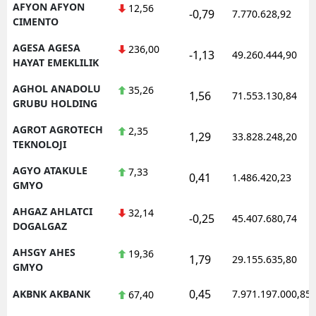
AFYON AFYON
12,56
-0,79
7.770.628,92
CIMENTO
AGESA AGESA
236,00
-1,13
49.260.444,90
HAYAT EMEKLILIK
AGHOL ANADOLU
35,26
1,56
71.553.130,84
GRUBU HOLDING
AGROT AGROTECH
2,35
1,29
33.828.248,20
TEKNOLOJI
AGYO ATAKULE
7,33
0,41
1.486.420,23
GMYO
AHGAZ AHLATCI
32,14
-0,25
45.407.680,74
DOGALGAZ
AHSGY AHES
19,36
1,79
29.155.635,80
GMYO
0,45
AKBNK AKBANK
7.971.197.000,85
67,40