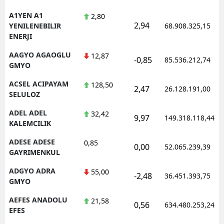
A1YEN A1
2,80
2,94
YENILENEBILIR
68.908.325,15
ENERJI
AAGYO AGAOGLU
12,87
-0,85
85.536.212,74
GMYO
ACSEL ACIPAYAM
128,50
2,47
26.128.191,00
SELULOZ
ADEL ADEL
32,42
9,97
149.318.118,44
KALEMCILIK
ADESE ADESE
0,85
0,00
52.065.239,39
GAYRIMENKUL
ADGYO ADRA
55,00
-2,48
36.451.393,75
GMYO
AEFES ANADOLU
21,58
0,56
634.480.253,24
EFES