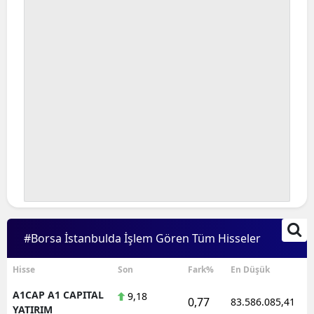
#Borsa İstanbulda İşlem Gören Tüm Hisseler
Hisse
Son
Fark%
En Düşük
A1CAP A1 CAPITAL
9,18
0,77
83.586.085,41
YATIRIM