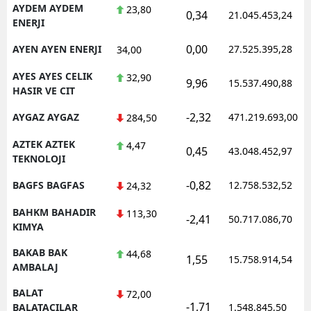
AYDEM AYDEM
23,80
0,34
21.045.453,24
ENERJI
0,00
AYEN AYEN ENERJI
27.525.395,28
34,00
AYES AYES CELIK
32,90
9,96
15.537.490,88
HASIR VE CIT
-2,32
AYGAZ AYGAZ
471.219.693,00
284,50
AZTEK AZTEK
4,47
0,45
43.048.452,97
TEKNOLOJI
-0,82
BAGFS BAGFAS
12.758.532,52
24,32
BAHKM BAHADIR
113,30
-2,41
50.717.086,70
KIMYA
BAKAB BAK
44,68
1,55
15.758.914,54
AMBALAJ
BALAT
72,00
-1,71
BALATACILAR
1.548.845,50