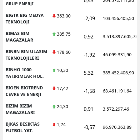
6,45
204.572.111,80
GRUP ENERJI
BIGTK BIG MEDYA
363,00
-2,09
103.456.405,50
TEKNOLOJI
BIMAS BIM
385,75
0,92
3.513.897.605,75
MAGAZALAR
BINBN BIN ULASIM
178,60
-1,92
46.099.331,90
TEKNOLOJILERI
BINHO 1000
10,30
5,32
385.452.406,90
YATIRIMLAR HOL.
BIOEN BIOTREND
17,42
-1,58
68.461.191,64
CEVRE VE ENERJI
BIZIM BIZIM
24,30
0,91
3.572.297,46
MAGAZALARI
BJKAS BESIKTAS
1,74
-0,57
96.970.363,89
FUTBOL YAT.