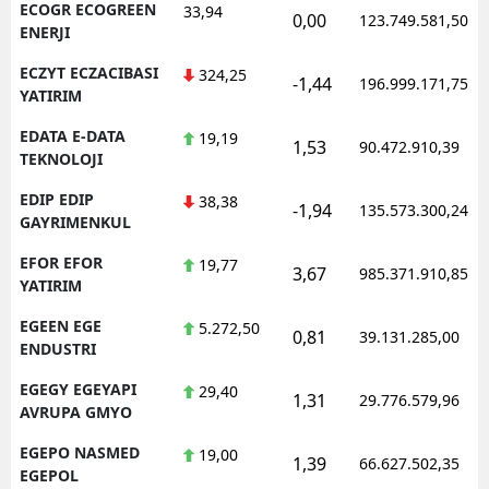
ECOGR ECOGREEN
33,94
0,00
123.749.581,50
ENERJI
ECZYT ECZACIBASI
324,25
-1,44
196.999.171,75
YATIRIM
EDATA E-DATA
19,19
1,53
90.472.910,39
TEKNOLOJI
EDIP EDIP
38,38
-1,94
135.573.300,24
GAYRIMENKUL
EFOR EFOR
19,77
3,67
985.371.910,85
YATIRIM
EGEEN EGE
5.272,50
0,81
39.131.285,00
ENDUSTRI
EGEGY EGEYAPI
29,40
1,31
29.776.579,96
AVRUPA GMYO
EGEPO NASMED
19,00
1,39
66.627.502,35
EGEPOL