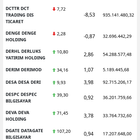
DCTTR DCT
7,72
-8,53
TRADING DIS
935.141.480,32
TICARET
DENGE DENGE
2,28
-0,87
32.696.442,29
HOLDING
DERHL DERLUKS
10,80
2,86
54.288.577,48
YATIRIM HOLDING
1,07
DERIM DERIMOD
5.189.445,68
34,16
3,98
DESA DESA DERI
92.715.206,17
9,93
DESPC DESPEC
39,30
0,92
36.201.759,66
BILGISAYAR
DEVA DEVA
71,45
3,78
33.764.732,60
HOLDING
DGATE DATAGATE
107,20
0,94
17.207.648,00
BILGISAYAR