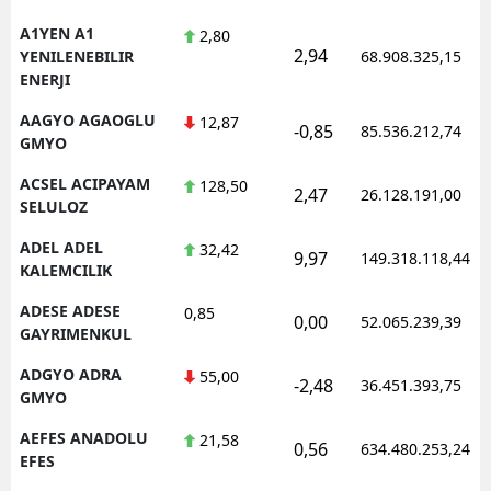
A1YEN A1
2,80
2,94
YENILENEBILIR
68.908.325,15
ENERJI
AAGYO AGAOGLU
12,87
-0,85
85.536.212,74
GMYO
ACSEL ACIPAYAM
128,50
2,47
26.128.191,00
SELULOZ
ADEL ADEL
32,42
9,97
149.318.118,44
KALEMCILIK
ADESE ADESE
0,85
0,00
52.065.239,39
GAYRIMENKUL
ADGYO ADRA
55,00
-2,48
36.451.393,75
GMYO
AEFES ANADOLU
21,58
0,56
634.480.253,24
EFES