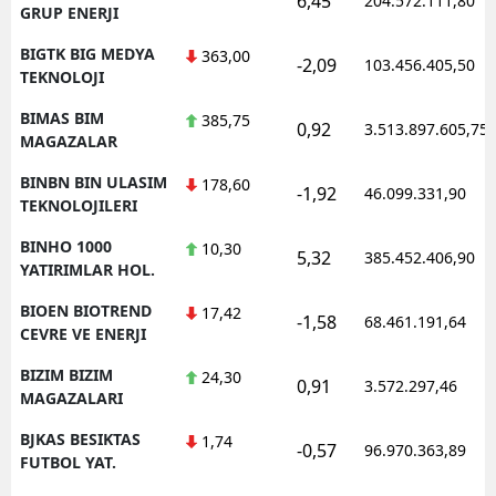
6,45
204.572.111,80
GRUP ENERJI
BIGTK BIG MEDYA
363,00
-2,09
103.456.405,50
TEKNOLOJI
BIMAS BIM
385,75
0,92
3.513.897.605,75
MAGAZALAR
BINBN BIN ULASIM
178,60
-1,92
46.099.331,90
TEKNOLOJILERI
BINHO 1000
10,30
5,32
385.452.406,90
YATIRIMLAR HOL.
BIOEN BIOTREND
17,42
-1,58
68.461.191,64
CEVRE VE ENERJI
BIZIM BIZIM
24,30
0,91
3.572.297,46
MAGAZALARI
BJKAS BESIKTAS
1,74
-0,57
96.970.363,89
FUTBOL YAT.