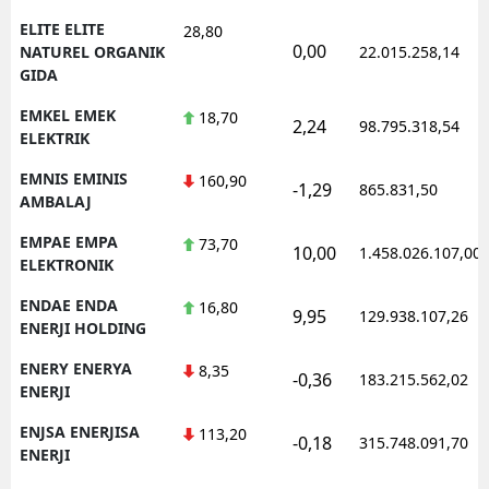
ELITE ELITE
28,80
0,00
NATUREL ORGANIK
22.015.258,14
GIDA
EMKEL EMEK
18,70
2,24
98.795.318,54
ELEKTRIK
EMNIS EMINIS
160,90
-1,29
865.831,50
AMBALAJ
EMPAE EMPA
73,70
10,00
1.458.026.107,00
ELEKTRONIK
ENDAE ENDA
16,80
9,95
129.938.107,26
ENERJI HOLDING
ENERY ENERYA
8,35
-0,36
183.215.562,02
ENERJI
ENJSA ENERJISA
113,20
-0,18
315.748.091,70
ENERJI