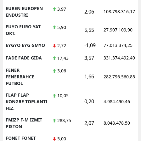
EUREN EUROPEN
3,97
2,06
108.798.316,17
ENDUSTRI
EUYO EURO YAT.
5,90
5,55
27.907.109,90
ORT.
-1,09
EYGYO EYG GMYO
77.013.374,25
2,72
3,57
FADE FADE GIDA
331.374.492,49
17,43
FENER
3,06
1,66
FENERBAHCE
282.796.560,85
FUTBOL
FLAP FLAP
10,05
0,20
KONGRE TOPLANTI
4.984.490,46
HIZ.
FMIZP F-M IZMIT
283,75
2,07
8.048.478,50
PISTON
FONET FONET
5,00