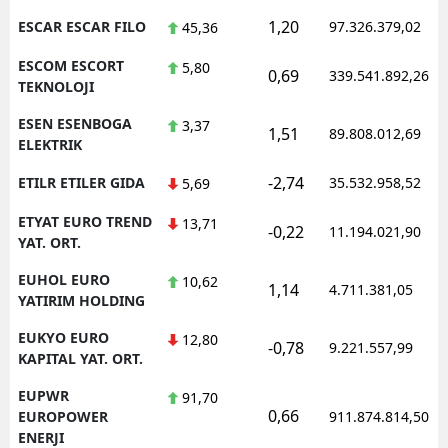
1,20
ESCAR ESCAR FILO
97.326.379,02
45,36
ESCOM ESCORT
5,80
0,69
339.541.892,26
TEKNOLOJI
ESEN ESENBOGA
3,37
1,51
89.808.012,69
ELEKTRIK
-2,74
ETILR ETILER GIDA
35.532.958,52
5,69
ETYAT EURO TREND
13,71
-0,22
11.194.021,90
YAT. ORT.
EUHOL EURO
10,62
1,14
4.711.381,05
YATIRIM HOLDING
EUKYO EURO
12,80
-0,78
9.221.557,99
KAPITAL YAT. ORT.
EUPWR
91,70
0,66
EUROPOWER
911.874.814,50
ENERJI