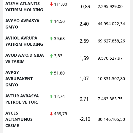
ATSYH ATLANTIS
111,00
-0,89
2.295.929,00
YATIRIM HOLDING
AVGYO AVRASYA
14,50
2,40
44.994.022,34
GMYO
AVHOL AVRUPA
39,68
2,69
69.627.858,26
YATIRIM HOLDING
AVOD A.V.O.D GIDA
3,83
1,59
9.570.527,97
VE TARIM
AVPGY
51,80
1,07
AVRUPAKENT
10.331.507,80
GMYO
AVTUR AVRASYA
12,74
0,71
7.463.383,75
PETROL VE TUR.
AYCES
453,75
-2,10
ALTINYUNUS
30.146.105,50
CESME