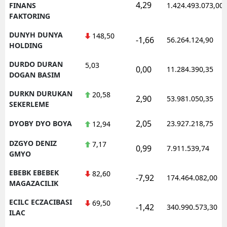
4,29
FINANS
1.424.493.073,00
FAKTORING
DUNYH DUNYA
148,50
-1,66
56.264.124,90
HOLDING
DURDO DURAN
5,03
0,00
11.284.390,35
DOGAN BASIM
DURKN DURUKAN
20,58
2,90
53.981.050,35
SEKERLEME
2,05
DYOBY DYO BOYA
23.927.218,75
12,94
DZGYO DENIZ
7,17
0,99
7.911.539,74
GMYO
EBEBK EBEBEK
82,60
-7,92
174.464.082,00
MAGAZACILIK
ECILC ECZACIBASI
69,50
-1,42
340.990.573,30
ILAC