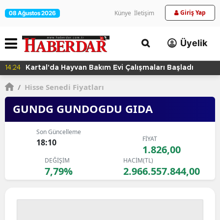
Giriş Yap
Künye
İletişim
08 Ağustos 2026
Üyelik
14:24
Kartal'da Hayvan Bakım Evi Çalışmaları Başladı
/
Hisse Senedi Fiyatları
GUNDG GUNDOGDU GIDA
Son Güncelleme
FİYAT
18:10
1.826,00
DEĞİŞİM
HACİM(TL)
7,79%
2.966.557.844,00