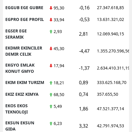
-0,16
EGGUB EGE GUBRE
27.347.618,85
95,30
-0,53
EGPRO EGE PROFIL
13.631.321,02
33,94
EGSER EGE
2,93
2,81
12.069.940,15
SERAMIK
EKDMR EKINCILER
45,30
-4,47
1.355.270.596,56
DEMIR CELIK
EKGYO EMLAK
17,94
-1,37
2.634.410.311,19
KONUT GMYO
0,89
EKIM EKIM TURIZM
333.625.168,70
18,21
0,74
EKIZ EKIZ KIMYA
357.655,50
68,50
EKOS EKOS
5,49
1,86
47.521.377,14
TEKNOLOJI
EKSUN EKSUN
6,23
3,32
42.791.974,53
GIDA