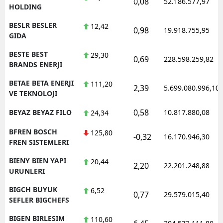
0,08
52.186.577,97
HOLDING
BESLR BESLER
12,42
0,98
19.918.755,95
GIDA
BESTE BEST
29,30
0,69
228.598.259,82
BRANDS ENERJI
BETAE BETA ENERJI
111,20
2,39
5.699.080.996,10
VE TEKNOLOJI
0,58
BEYAZ BEYAZ FILO
10.817.880,08
24,34
BFREN BOSCH
125,80
-0,32
16.170.946,30
FREN SISTEMLERI
BIENY BIEN YAPI
20,44
2,20
22.201.248,88
URUNLERI
BIGCH BUYUK
6,52
0,77
29.579.015,40
SEFLER BIGCHEFS
BIGEN BIRLESIM
110,60