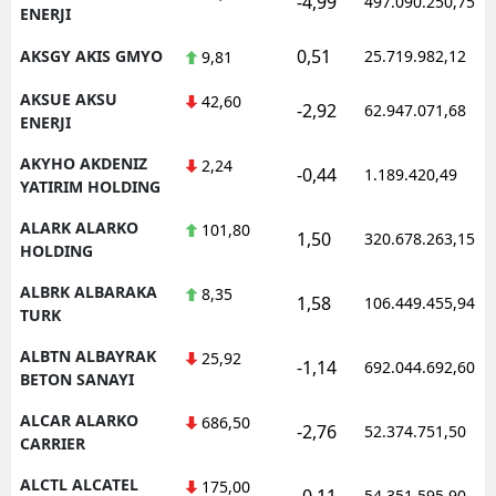
-4,99
497.090.250,75
ENERJI
0,51
AKSGY AKIS GMYO
25.719.982,12
9,81
AKSUE AKSU
42,60
-2,92
62.947.071,68
ENERJI
AKYHO AKDENIZ
2,24
-0,44
1.189.420,49
YATIRIM HOLDING
ALARK ALARKO
101,80
1,50
320.678.263,15
HOLDING
ALBRK ALBARAKA
8,35
1,58
106.449.455,94
TURK
ALBTN ALBAYRAK
25,92
-1,14
692.044.692,60
BETON SANAYI
ALCAR ALARKO
686,50
-2,76
52.374.751,50
CARRIER
ALCTL ALCATEL
175,00
-0,11
54.351.595,90