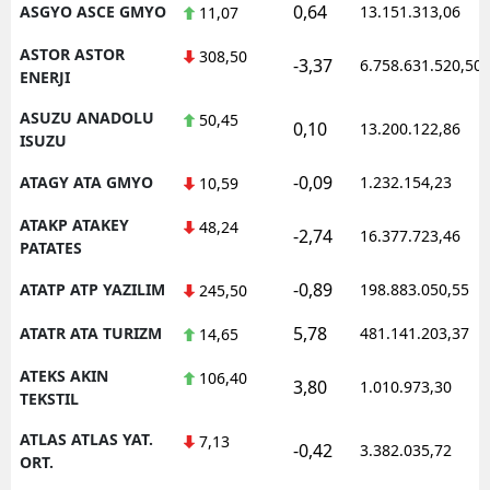
0,64
ASGYO ASCE GMYO
13.151.313,06
11,07
ASTOR ASTOR
308,50
-3,37
6.758.631.520,50
ENERJI
ASUZU ANADOLU
50,45
0,10
13.200.122,86
ISUZU
-0,09
ATAGY ATA GMYO
1.232.154,23
10,59
ATAKP ATAKEY
48,24
-2,74
16.377.723,46
PATATES
-0,89
ATATP ATP YAZILIM
198.883.050,55
245,50
5,78
ATATR ATA TURIZM
481.141.203,37
14,65
ATEKS AKIN
106,40
3,80
1.010.973,30
TEKSTIL
ATLAS ATLAS YAT.
7,13
-0,42
3.382.035,72
ORT.