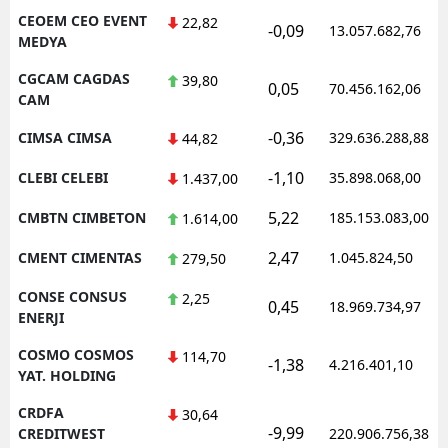
CEOEM CEO EVENT
22,82
-0,09
13.057.682,76
MEDYA
CGCAM CAGDAS
39,80
0,05
70.456.162,06
CAM
-0,36
CIMSA CIMSA
329.636.288,88
44,82
-1,10
CLEBI CELEBI
35.898.068,00
1.437,00
5,22
CMBTN CIMBETON
185.153.083,00
1.614,00
2,47
CMENT CIMENTAS
1.045.824,50
279,50
CONSE CONSUS
2,25
0,45
18.969.734,97
ENERJI
COSMO COSMOS
114,70
-1,38
4.216.401,10
YAT. HOLDING
CRDFA
30,64
-9,99
CREDITWEST
220.906.756,38