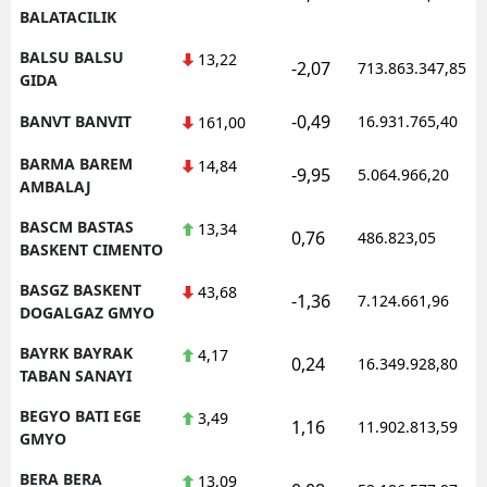
BALATACILIK
BALSU BALSU
13,22
-2,07
713.863.347,85
GIDA
-0,49
BANVT BANVIT
16.931.765,40
161,00
BARMA BAREM
14,84
-9,95
5.064.966,20
AMBALAJ
BASCM BASTAS
13,34
0,76
486.823,05
BASKENT CIMENTO
BASGZ BASKENT
43,68
-1,36
7.124.661,96
DOGALGAZ GMYO
BAYRK BAYRAK
4,17
0,24
16.349.928,80
TABAN SANAYI
BEGYO BATI EGE
3,49
1,16
11.902.813,59
GMYO
BERA BERA
13,09