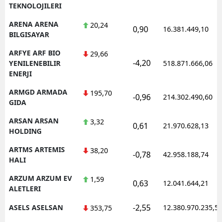
TEKNOLOJILERI
ARENA ARENA
20,24
0,90
16.381.449,10
BILGISAYAR
ARFYE ARF BIO
29,66
-4,20
YENILENEBILIR
518.871.666,06
ENERJI
ARMGD ARMADA
195,70
-0,96
214.302.490,60
GIDA
ARSAN ARSAN
3,32
0,61
21.970.628,13
HOLDING
ARTMS ARTEMIS
38,20
-0,78
42.958.188,74
HALI
ARZUM ARZUM EV
1,59
0,63
12.041.644,21
ALETLERI
-2,55
ASELS ASELSAN
12.380.970.235,5
353,75