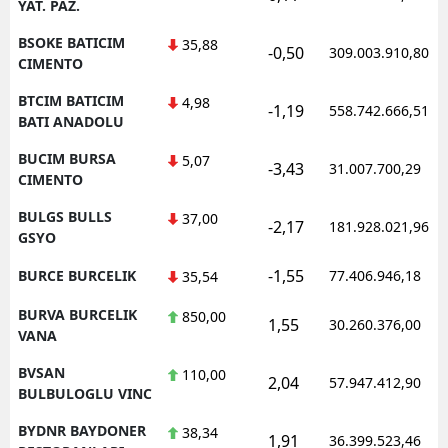
YAT. PAZ.
BSOKE BATICIM
35,88
-0,50
309.003.910,80
CIMENTO
BTCIM BATICIM
4,98
-1,19
558.742.666,51
BATI ANADOLU
BUCIM BURSA
5,07
-3,43
31.007.700,29
CIMENTO
BULGS BULLS
37,00
-2,17
181.928.021,96
GSYO
-1,55
BURCE BURCELIK
77.406.946,18
35,54
BURVA BURCELIK
850,00
1,55
30.260.376,00
VANA
BVSAN
110,00
2,04
57.947.412,90
BULBULOGLU VINC
BYDNR BAYDONER
38,34
1,91
36.399.523,46