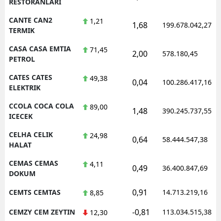
RESTORANLARI
CANTE CAN2
1,21
1,68
199.678.042,27
TERMIK
CASA CASA EMTIA
71,45
2,00
578.180,45
PETROL
CATES CATES
49,38
0,04
100.286.417,16
ELEKTRIK
CCOLA COCA COLA
89,00
1,48
390.245.737,55
ICECEK
CELHA CELIK
24,98
0,64
58.444.547,38
HALAT
CEMAS CEMAS
4,11
0,49
36.400.847,69
DOKUM
0,91
CEMTS CEMTAS
14.713.219,16
8,85
-0,81
CEMZY CEM ZEYTIN
113.034.515,38
12,30