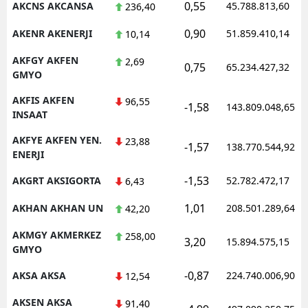
0,55
AKCNS AKCANSA
45.788.813,60
236,40
0,90
AKENR AKENERJI
51.859.410,14
10,14
AKFGY AKFEN
2,69
0,75
65.234.427,32
GMYO
AKFIS AKFEN
96,55
-1,58
143.809.048,65
INSAAT
AKFYE AKFEN YEN.
23,88
-1,57
138.770.544,92
ENERJI
-1,53
AKGRT AKSIGORTA
52.782.472,17
6,43
1,01
AKHAN AKHAN UN
208.501.289,64
42,20
AKMGY AKMERKEZ
258,00
3,20
15.894.575,15
GMYO
-0,87
AKSA AKSA
224.740.006,90
12,54
AKSEN AKSA
91,40