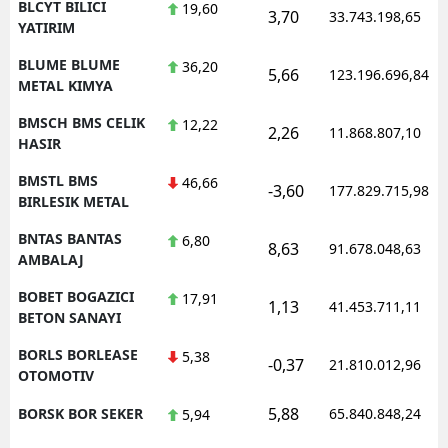
BLCYT BILICI
19,60
3,70
33.743.198,65
YATIRIM
BLUME BLUME
36,20
5,66
123.196.696,84
METAL KIMYA
BMSCH BMS CELIK
12,22
2,26
11.868.807,10
HASIR
BMSTL BMS
46,66
-3,60
177.829.715,98
BIRLESIK METAL
BNTAS BANTAS
6,80
8,63
91.678.048,63
AMBALAJ
BOBET BOGAZICI
17,91
1,13
41.453.711,11
BETON SANAYI
BORLS BORLEASE
5,38
-0,37
21.810.012,96
OTOMOTIV
5,88
BORSK BOR SEKER
65.840.848,24
5,94