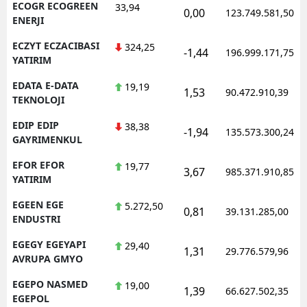
ECOGR ECOGREEN
33,94
0,00
123.749.581,50
ENERJI
ECZYT ECZACIBASI
324,25
-1,44
196.999.171,75
YATIRIM
EDATA E-DATA
19,19
1,53
90.472.910,39
TEKNOLOJI
EDIP EDIP
38,38
-1,94
135.573.300,24
GAYRIMENKUL
EFOR EFOR
19,77
3,67
985.371.910,85
YATIRIM
EGEEN EGE
5.272,50
0,81
39.131.285,00
ENDUSTRI
EGEGY EGEYAPI
29,40
1,31
29.776.579,96
AVRUPA GMYO
EGEPO NASMED
19,00
1,39
66.627.502,35
EGEPOL