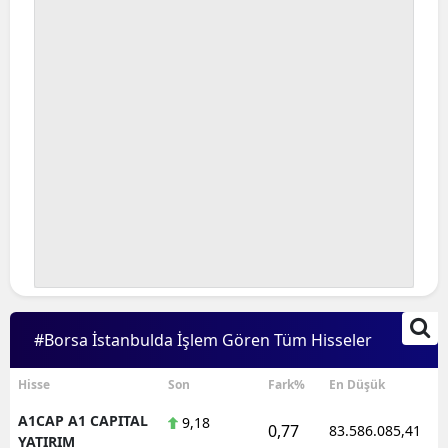
#Borsa İstanbulda İşlem Gören Tüm Hisseler
Hisse
Son
Fark%
En Düşük
A1CAP A1 CAPITAL
9,18
0,77
83.586.085,41
YATIRIM