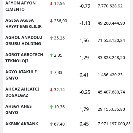
AFYON AFYON
12,56
-0,79
7.770.628,92
CIMENTO
AGESA AGESA
236,00
-1,13
49.260.444,90
HAYAT EMEKLILIK
AGHOL ANADOLU
35,26
1,56
71.553.130,84
GRUBU HOLDING
AGROT AGROTECH
2,35
1,29
33.828.248,20
TEKNOLOJI
AGYO ATAKULE
7,33
0,41
1.486.420,23
GMYO
AHGAZ AHLATCI
32,14
-0,25
45.407.680,74
DOGALGAZ
AHSGY AHES
19,36
1,79
29.155.635,80
GMYO
0,45
AKBNK AKBANK
7.971.197.000,85
67,40