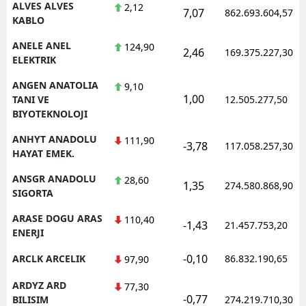
ALVES ALVES
2,12
7,07
862.693.604,57
KABLO
ANELE ANEL
124,90
2,46
169.375.227,30
ELEKTRIK
ANGEN ANATOLIA
9,10
1,00
TANI VE
12.505.277,50
BIYOTEKNOLOJI
ANHYT ANADOLU
111,90
-3,78
117.058.257,30
HAYAT EMEK.
ANSGR ANADOLU
28,60
1,35
274.580.868,90
SIGORTA
ARASE DOGU ARAS
110,40
-1,43
21.457.753,20
ENERJI
-0,10
ARCLK ARCELIK
86.832.190,65
97,90
ARDYZ ARD
77,30
-0,77
BILISIM
274.219.710,30