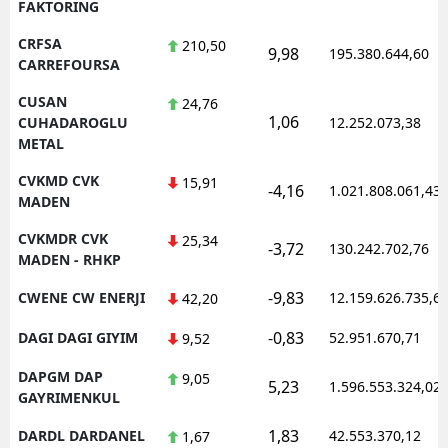
FAKTORING
CRFSA
210,50
9,98
195.380.644,60
CARREFOURSA
CUSAN
24,76
1,06
CUHADAROGLU
12.252.073,38
METAL
CVKMD CVK
15,91
-4,16
1.021.808.061,43
MADEN
CVKMDR CVK
25,34
-3,72
130.242.702,76
MADEN - RHKP
-9,83
CWENE CW ENERJI
12.159.626.735,6
42,20
-0,83
DAGI DAGI GIYIM
52.951.670,71
9,52
DAPGM DAP
9,05
5,23
1.596.553.324,02
GAYRIMENKUL
1,83
DARDL DARDANEL
42.553.370,12
1,67