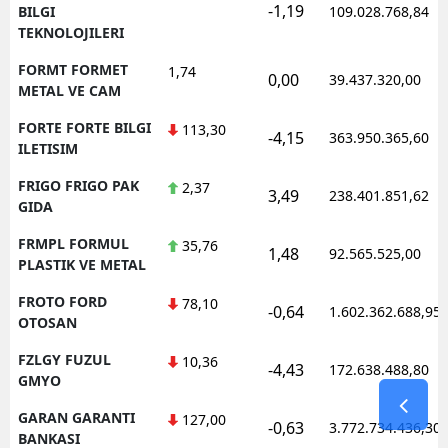
-1,19
BILGI
109.028.768,84
TEKNOLOJILERI
FORMT FORMET
1,74
0,00
39.437.320,00
METAL VE CAM
FORTE FORTE BILGI
113,30
-4,15
363.950.365,60
ILETISIM
FRIGO FRIGO PAK
2,37
3,49
238.401.851,62
GIDA
FRMPL FORMUL
35,76
1,48
92.565.525,00
PLASTIK VE METAL
FROTO FORD
78,10
-0,64
1.602.362.688,95
OTOSAN
FZLGY FUZUL
10,36
-4,43
172.638.488,80
GMYO
GARAN GARANTI
127,00
-0,63
3.772.734.436,30
BANKASI