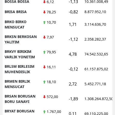
-1,13
BOSSA BOSSA
10.361.008,49
6,12
-0,82
BRISA BRISA
8.877.952,10
78,25
BRKO BIRKO
10,70
1,71
3.114.636,70
MENSUCAT
BRKSN BERKOSAN
7,97
-1,12
2.358.282,37
YALITIM
BRKVY BIRIKIM
79,95
4,78
74.542.532,65
VARLIK YONETIM
BRLSM BIRLESIM
16,11
-0,12
61.157.875,02
MUHENDISLIK
BRMEN BIRLIK
18,10
2,72
5.452.771,18
MENSUCAT
BRSAN BORUSAN
572,00
-1,89
1.308.264.872,50
BORU SANAYI
BRYAT BORUSAN
1.767,00
0,11
69.110.225,00