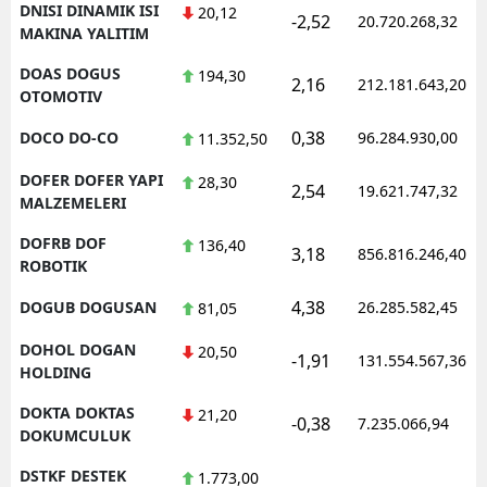
DNISI DINAMIK ISI
20,12
-2,52
20.720.268,32
MAKINA YALITIM
DOAS DOGUS
194,30
2,16
212.181.643,20
OTOMOTIV
0,38
DOCO DO-CO
96.284.930,00
11.352,50
DOFER DOFER YAPI
28,30
2,54
19.621.747,32
MALZEMELERI
DOFRB DOF
136,40
3,18
856.816.246,40
ROBOTIK
4,38
DOGUB DOGUSAN
26.285.582,45
81,05
DOHOL DOGAN
20,50
-1,91
131.554.567,36
HOLDING
DOKTA DOKTAS
21,20
-0,38
7.235.066,94
DOKUMCULUK
DSTKF DESTEK
1.773,00