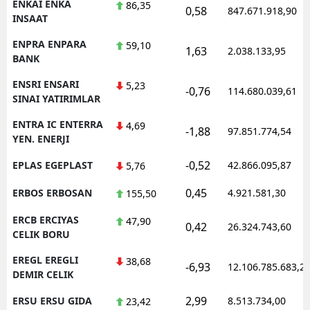
ENKAI ENKA
86,35
0,58
847.671.918,90
INSAAT
ENPRA ENPARA
59,10
1,63
2.038.133,95
BANK
ENSRI ENSARI
5,23
-0,76
114.680.039,61
SINAI YATIRIMLAR
ENTRA IC ENTERRA
4,69
-1,88
97.851.774,54
YEN. ENERJI
-0,52
EPLAS EGEPLAST
42.866.095,87
5,76
0,45
ERBOS ERBOSAN
4.921.581,30
155,50
ERCB ERCIYAS
47,90
0,42
26.324.743,60
CELIK BORU
EREGL EREGLI
38,68
-6,93
12.106.785.683,2
DEMIR CELIK
2,99
ERSU ERSU GIDA
8.513.734,00
23,42