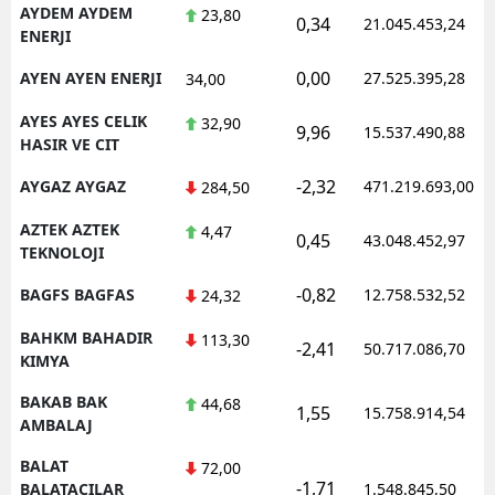
AYDEM AYDEM
23,80
0,34
21.045.453,24
ENERJI
0,00
AYEN AYEN ENERJI
27.525.395,28
34,00
AYES AYES CELIK
32,90
9,96
15.537.490,88
HASIR VE CIT
-2,32
AYGAZ AYGAZ
471.219.693,00
284,50
AZTEK AZTEK
4,47
0,45
43.048.452,97
TEKNOLOJI
-0,82
BAGFS BAGFAS
12.758.532,52
24,32
BAHKM BAHADIR
113,30
-2,41
50.717.086,70
KIMYA
BAKAB BAK
44,68
1,55
15.758.914,54
AMBALAJ
BALAT
72,00
-1,71
BALATACILAR
1.548.845,50