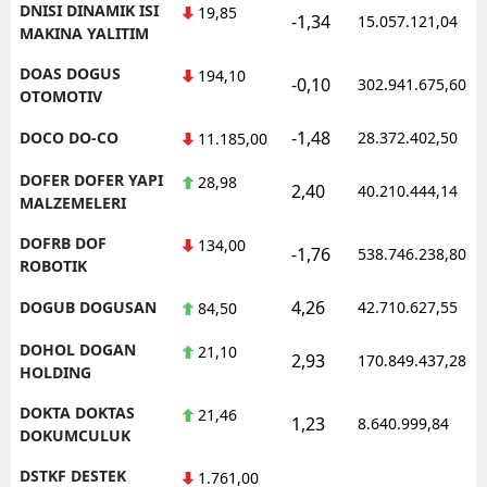
DNISI DINAMIK ISI
19,85
-1,34
15.057.121,04
MAKINA YALITIM
DOAS DOGUS
194,10
-0,10
302.941.675,60
OTOMOTIV
-1,48
DOCO DO-CO
28.372.402,50
11.185,00
DOFER DOFER YAPI
28,98
2,40
40.210.444,14
MALZEMELERI
DOFRB DOF
134,00
-1,76
538.746.238,80
ROBOTIK
4,26
DOGUB DOGUSAN
42.710.627,55
84,50
DOHOL DOGAN
21,10
2,93
170.849.437,28
HOLDING
DOKTA DOKTAS
21,46
1,23
8.640.999,84
DOKUMCULUK
DSTKF DESTEK
1.761,00