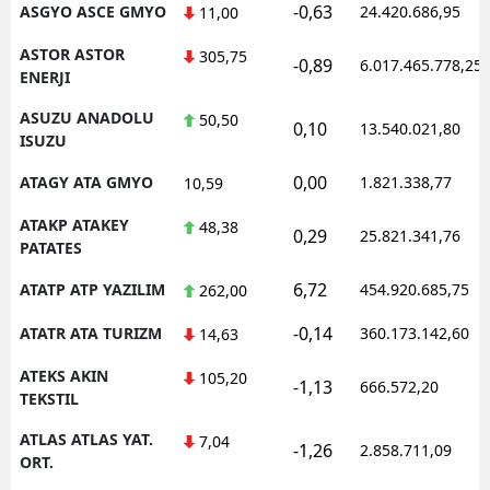
-0,63
ASGYO ASCE GMYO
24.420.686,95
11,00
ASTOR ASTOR
305,75
-0,89
6.017.465.778,25
ENERJI
ASUZU ANADOLU
50,50
0,10
13.540.021,80
ISUZU
0,00
ATAGY ATA GMYO
1.821.338,77
10,59
ATAKP ATAKEY
48,38
0,29
25.821.341,76
PATATES
6,72
ATATP ATP YAZILIM
454.920.685,75
262,00
-0,14
ATATR ATA TURIZM
360.173.142,60
14,63
ATEKS AKIN
105,20
-1,13
666.572,20
TEKSTIL
ATLAS ATLAS YAT.
7,04
-1,26
2.858.711,09
ORT.