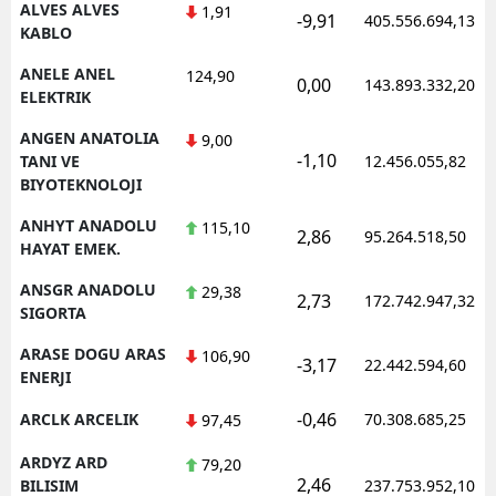
ALVES ALVES
1,91
-9,91
405.556.694,13
KABLO
ANELE ANEL
124,90
0,00
143.893.332,20
ELEKTRIK
ANGEN ANATOLIA
9,00
-1,10
TANI VE
12.456.055,82
BIYOTEKNOLOJI
ANHYT ANADOLU
115,10
2,86
95.264.518,50
HAYAT EMEK.
ANSGR ANADOLU
29,38
2,73
172.742.947,32
SIGORTA
ARASE DOGU ARAS
106,90
-3,17
22.442.594,60
ENERJI
-0,46
ARCLK ARCELIK
70.308.685,25
97,45
ARDYZ ARD
79,20
2,46
BILISIM
237.753.952,10