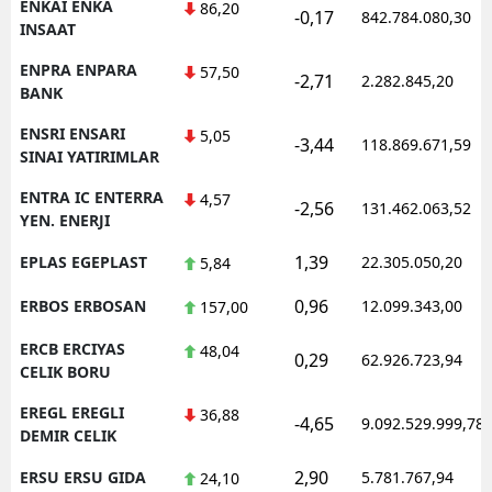
ENKAI ENKA
86,20
-0,17
842.784.080,30
INSAAT
ENPRA ENPARA
57,50
-2,71
2.282.845,20
BANK
ENSRI ENSARI
5,05
-3,44
118.869.671,59
SINAI YATIRIMLAR
ENTRA IC ENTERRA
4,57
-2,56
131.462.063,52
YEN. ENERJI
1,39
EPLAS EGEPLAST
22.305.050,20
5,84
0,96
ERBOS ERBOSAN
12.099.343,00
157,00
ERCB ERCIYAS
48,04
0,29
62.926.723,94
CELIK BORU
EREGL EREGLI
36,88
-4,65
9.092.529.999,78
DEMIR CELIK
2,90
ERSU ERSU GIDA
5.781.767,94
24,10