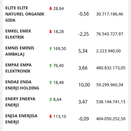
ELITE ELITE
28,64
-0,56
NATUREL ORGANIK
30.717.186,46
GIDA
EMKEL EMEK
18,28
-2,25
76.543.727,97
ELEKTRIK
EMNIS EMINIS
169,50
5,34
2.223.940,00
AMBALAJ
EMPAE EMPA
76,40
3,66
480.832.173,05
ELEKTRONIK
ENDAE ENDA
18,48
10,00
59.299.960,34
ENERJI HOLDING
ENERY ENERYA
8,64
3,47
538.144.741,15
ENERJI
ENJSA ENERJISA
113,10
-0,09
404.050.252,50
ENERJI