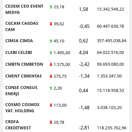
CEOEM CEO EVENT
23,18
1,58
15.342.549,22
MEDYA
CGCAM CAGDAS
39,62
-0,45
60.447.630,78
CAM
0,62
CIMSA CIMSA
357.495.038,84
45,10
4,04
CLEBI CELEBI
64.022.516,00
1.495,00
-2,42
CMBTN CIMBETON
99.693.080,00
1.575,00
-1,34
CMENT CIMENTAS
1.353.347,50
275,75
CONSE CONSUS
2,26
0,44
15.118.958,53
ENERJI
COSMO COSMOS
113,00
-1,48
3.038.103,20
YAT. HOLDING
CRDFA
29,78
-2,81
CREDITWEST
118.235.762,96