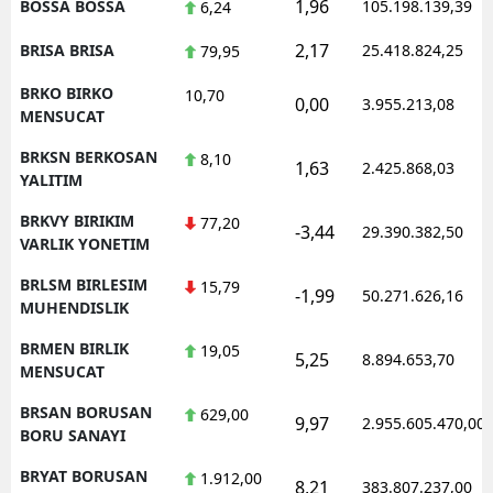
1,96
BOSSA BOSSA
105.198.139,39
6,24
2,17
BRISA BRISA
25.418.824,25
79,95
BRKO BIRKO
10,70
0,00
3.955.213,08
MENSUCAT
BRKSN BERKOSAN
8,10
1,63
2.425.868,03
YALITIM
BRKVY BIRIKIM
77,20
-3,44
29.390.382,50
VARLIK YONETIM
BRLSM BIRLESIM
15,79
-1,99
50.271.626,16
MUHENDISLIK
BRMEN BIRLIK
19,05
5,25
8.894.653,70
MENSUCAT
BRSAN BORUSAN
629,00
9,97
2.955.605.470,00
BORU SANAYI
BRYAT BORUSAN
1.912,00
8,21
383.807.237,00