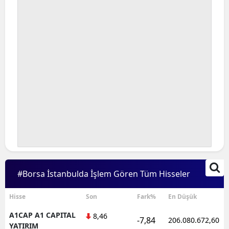
#Borsa İstanbulda İşlem Gören Tüm Hisseler
Hisse
Son
Fark%
En Düşük
A1CAP A1 CAPITAL
8,46
-7,84
206.080.672,60
YATIRIM