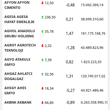
AFYON AFYON
12,50
-0,48
15.042.369,14
CIMENTO
AGESA AGESA
236,50
0,21
38.699.310,60
HAYAT EMEKLILIK
AGHOL ANADOLU
35,78
1,47
161.175.168,76
GRUBU HOLDING
AGROT AGROTECH
2,32
-1,28
43.489.823,96
TEKNOLOJI
AGYO ATAKULE
7,39
0,82
1.823.223,33
GMYO
AHGAZ AHLATCI
32,56
1,31
120.745.017,02
DOGALGAZ
AHSGY AHES
18,34
-5,27
43.921.489,46
GMYO
-0,89
AKBNK AKBANK
6.263.358.990,10
66,80