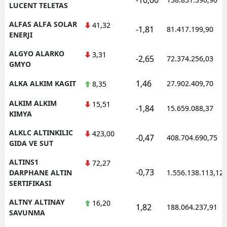
LUCENT TELETAS
ALFAS ALFA SOLAR
41,32
-1,81
81.417.199,90
ENERJI
ALGYO ALARKO
3,31
-2,65
72.374.256,03
GMYO
1,46
ALKA ALKIM KAGIT
27.902.409,70
8,35
ALKIM ALKIM
15,51
-1,84
15.659.088,37
KIMYA
ALKLC ALTINKILIC
423,00
-0,47
408.704.690,75
GIDA VE SUT
ALTINS1
72,27
-0,73
DARPHANE ALTIN
1.556.138.113,12
SERTIFIKASI
ALTNY ALTINAY
16,20
1,82
188.064.237,91
SAVUNMA