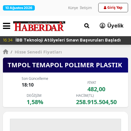
Giriş Yap
Künye
İletişim
10 Ağustos 2026
Üyelik
16:34
İBB Teknoloji Atölyeleri Sınavı Başvuruları Başladı
/
Hisse Senedi Fiyatları
TMPOL TEMAPOL POLIMER PLASTIK
Son Güncelleme
FİYAT
18:10
482,00
DEĞİŞİM
HACİM(TL)
1,58%
258.915.504,50