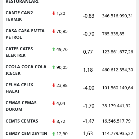
RESTORANLARI
CANTE CAN2
1,20
-0,83
346.516.990,31
TERMIK
CASA CASA EMTIA
70,95
-0,70
765.338,85
PETROL
CATES CATES
49,76
0,77
123.861.677,26
ELEKTRIK
CCOLA COCA COLA
90,05
1,18
460.612.354,30
ICECEK
CELHA CELIK
23,98
-4,00
101.560.149,64
HALAT
CEMAS CEMAS
4,04
-1,70
38.179.441,92
DOKUM
-1,47
CEMTS CEMTAS
16.546.517,79
8,72
1,63
CEMZY CEM ZEYTIN
114.779.935,32
12,50