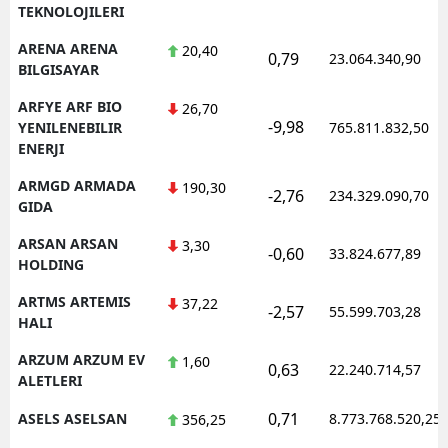
TEKNOLOJILERI
ARENA ARENA
20,40
0,79
23.064.340,90
BILGISAYAR
ARFYE ARF BIO
26,70
-9,98
YENILENEBILIR
765.811.832,50
ENERJI
ARMGD ARMADA
190,30
-2,76
234.329.090,70
GIDA
ARSAN ARSAN
3,30
-0,60
33.824.677,89
HOLDING
ARTMS ARTEMIS
37,22
-2,57
55.599.703,28
HALI
ARZUM ARZUM EV
1,60
0,63
22.240.714,57
ALETLERI
0,71
ASELS ASELSAN
8.773.768.520,25
356,25