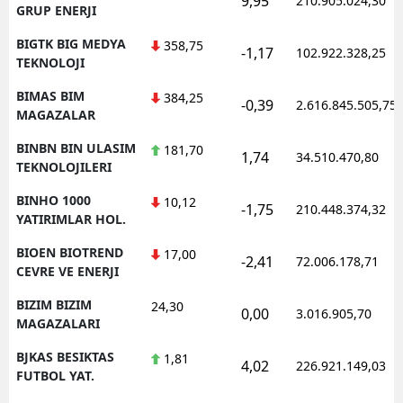
9,95
210.905.024,30
GRUP ENERJI
BIGTK BIG MEDYA
358,75
-1,17
102.922.328,25
TEKNOLOJI
BIMAS BIM
384,25
-0,39
2.616.845.505,75
MAGAZALAR
BINBN BIN ULASIM
181,70
1,74
34.510.470,80
TEKNOLOJILERI
BINHO 1000
10,12
-1,75
210.448.374,32
YATIRIMLAR HOL.
BIOEN BIOTREND
17,00
-2,41
72.006.178,71
CEVRE VE ENERJI
BIZIM BIZIM
24,30
0,00
3.016.905,70
MAGAZALARI
BJKAS BESIKTAS
1,81
4,02
226.921.149,03
FUTBOL YAT.