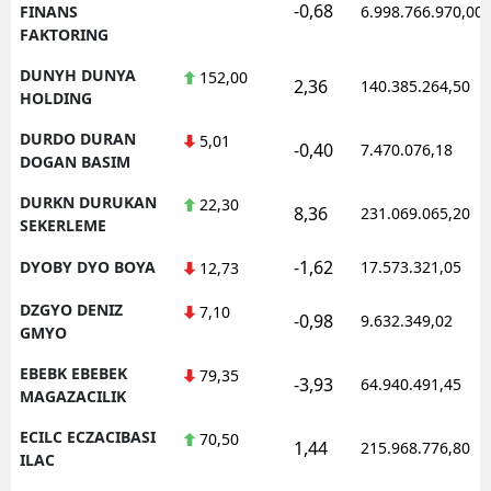
-0,68
FINANS
6.998.766.970,00
FAKTORING
DUNYH DUNYA
152,00
2,36
140.385.264,50
HOLDING
DURDO DURAN
5,01
-0,40
7.470.076,18
DOGAN BASIM
DURKN DURUKAN
22,30
8,36
231.069.065,20
SEKERLEME
-1,62
DYOBY DYO BOYA
17.573.321,05
12,73
DZGYO DENIZ
7,10
-0,98
9.632.349,02
GMYO
EBEBK EBEBEK
79,35
-3,93
64.940.491,45
MAGAZACILIK
ECILC ECZACIBASI
70,50
1,44
215.968.776,80
ILAC