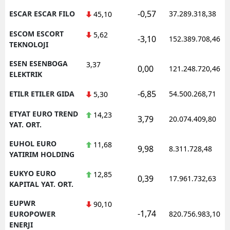
-0,57
ESCAR ESCAR FILO
37.289.318,38
45,10
ESCOM ESCORT
5,62
-3,10
152.389.708,46
TEKNOLOJI
ESEN ESENBOGA
3,37
0,00
121.248.720,46
ELEKTRIK
-6,85
ETILR ETILER GIDA
54.500.268,71
5,30
ETYAT EURO TREND
14,23
3,79
20.074.409,80
YAT. ORT.
EUHOL EURO
11,68
9,98
8.311.728,48
YATIRIM HOLDING
EUKYO EURO
12,85
0,39
17.961.732,63
KAPITAL YAT. ORT.
EUPWR
90,10
-1,74
EUROPOWER
820.756.983,10
ENERJI