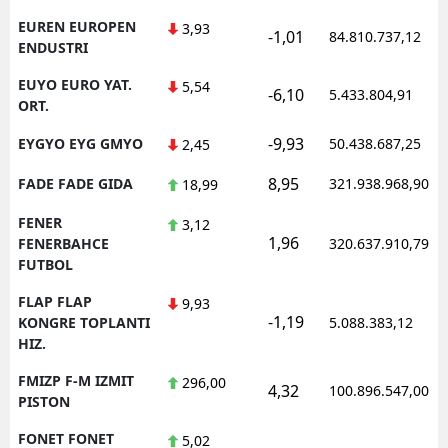
EUREN EUROPEN
3,93
-1,01
84.810.737,12
ENDUSTRI
EUYO EURO YAT.
5,54
-6,10
5.433.804,91
ORT.
-9,93
EYGYO EYG GMYO
50.438.687,25
2,45
8,95
FADE FADE GIDA
321.938.968,90
18,99
FENER
3,12
1,96
FENERBAHCE
320.637.910,79
FUTBOL
FLAP FLAP
9,93
-1,19
KONGRE TOPLANTI
5.088.383,12
HIZ.
FMIZP F-M IZMIT
296,00
4,32
100.896.547,00
PISTON
FONET FONET
5,02