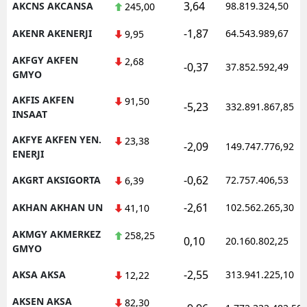
3,64
AKCNS AKCANSA
98.819.324,50
245,00
-1,87
AKENR AKENERJI
64.543.989,67
9,95
AKFGY AKFEN
2,68
-0,37
37.852.592,49
GMYO
AKFIS AKFEN
91,50
-5,23
332.891.867,85
INSAAT
AKFYE AKFEN YEN.
23,38
-2,09
149.747.776,92
ENERJI
-0,62
AKGRT AKSIGORTA
72.757.406,53
6,39
-2,61
AKHAN AKHAN UN
102.562.265,30
41,10
AKMGY AKMERKEZ
258,25
0,10
20.160.802,25
GMYO
-2,55
AKSA AKSA
313.941.225,10
12,22
AKSEN AKSA
82,30