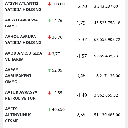
ATSYH ATLANTIS
108,00
-2,70
3.343.237,00
YATIRIM HOLDING
AVGYO AVRASYA
14,76
1,79
45.525.758,18
GMYO
AVHOL AVRUPA
38,76
-2,32
62.558.908,22
YATIRIM HOLDING
AVOD A.V.O.D GIDA
3,77
-1,57
9.869.435,73
VE TARIM
AVPGY
52,05
0,48
AVRUPAKENT
18.217.136,00
GMYO
AVTUR AVRASYA
12,55
-1,49
3.962.855,32
PETROL VE TUR.
AYCES
465,50
2,59
ALTINYUNUS
51.130.485,00
CESME