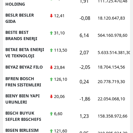
1,91
111.725.470,48
HOLDING
BESLR BESLER
12,41
-0,08
18.120.647,83
GIDA
BESTE BEST
31,10
6,14
564.160.978,60
BRANDS ENERJI
BETAE BETA ENERJI
113,50
2,07
5.633.514.381,30
VE TEKNOLOJI
-2,05
BEYAZ BEYAZ FILO
18.704.154,56
23,84
BFREN BOSCH
126,10
0,24
20.778.719,30
FREN SISTEMLERI
BIENY BIEN YAPI
20,06
-1,86
22.054.068,10
URUNLERI
BIGCH BUYUK
6,60
1,23
158.358.972,66
SEFLER BIGCHEFS
BIGEN BIRLESIM
121,60