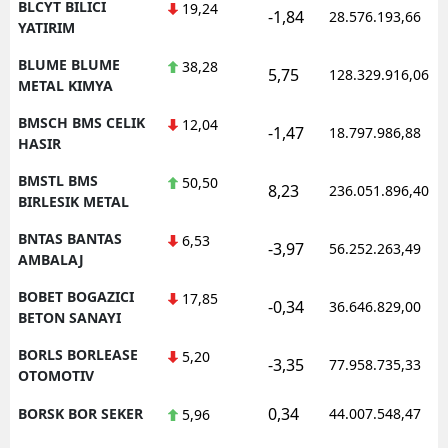
BLCYT BILICI
19,24
-1,84
28.576.193,66
YATIRIM
BLUME BLUME
38,28
5,75
128.329.916,06
METAL KIMYA
BMSCH BMS CELIK
12,04
-1,47
18.797.986,88
HASIR
BMSTL BMS
50,50
8,23
236.051.896,40
BIRLESIK METAL
BNTAS BANTAS
6,53
-3,97
56.252.263,49
AMBALAJ
BOBET BOGAZICI
17,85
-0,34
36.646.829,00
BETON SANAYI
BORLS BORLEASE
5,20
-3,35
77.958.735,33
OTOMOTIV
0,34
BORSK BOR SEKER
44.007.548,47
5,96