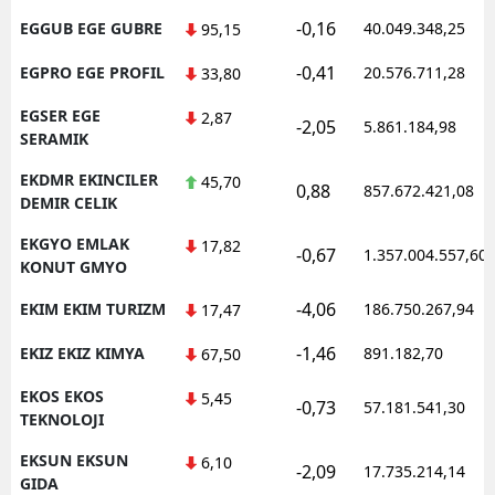
-0,16
EGGUB EGE GUBRE
40.049.348,25
95,15
-0,41
EGPRO EGE PROFIL
20.576.711,28
33,80
EGSER EGE
2,87
-2,05
5.861.184,98
SERAMIK
EKDMR EKINCILER
45,70
0,88
857.672.421,08
DEMIR CELIK
EKGYO EMLAK
17,82
-0,67
1.357.004.557,60
KONUT GMYO
-4,06
EKIM EKIM TURIZM
186.750.267,94
17,47
-1,46
EKIZ EKIZ KIMYA
891.182,70
67,50
EKOS EKOS
5,45
-0,73
57.181.541,30
TEKNOLOJI
EKSUN EKSUN
6,10
-2,09
17.735.214,14
GIDA