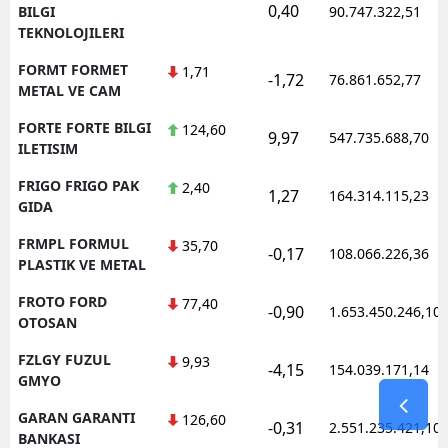
0,40
BILGI
90.747.322,51
TEKNOLOJILERI
FORMT FORMET
1,71
-1,72
76.861.652,77
METAL VE CAM
FORTE FORTE BILGI
124,60
9,97
547.735.688,70
ILETISIM
FRIGO FRIGO PAK
2,40
1,27
164.314.115,23
GIDA
FRMPL FORMUL
35,70
-0,17
108.066.226,36
PLASTIK VE METAL
FROTO FORD
77,40
-0,90
1.653.450.246,10
OTOSAN
FZLGY FUZUL
9,93
-4,15
154.039.171,14
GMYO
GARAN GARANTI
126,60
-0,31
2.551.235.421,10
BANKASI