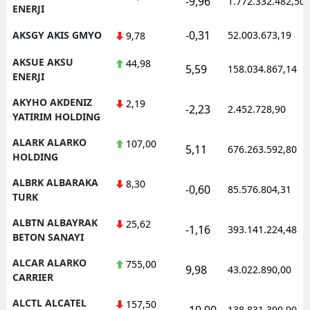
-9,96
1.772.332.482,50
ENERJI
-0,31
AKSGY AKIS GMYO
52.003.673,19
9,78
AKSUE AKSU
44,98
5,59
158.034.867,14
ENERJI
AKYHO AKDENIZ
2,19
-2,23
2.452.728,90
YATIRIM HOLDING
ALARK ALARKO
107,00
5,11
676.263.592,80
HOLDING
ALBRK ALBARAKA
8,30
-0,60
85.576.804,31
TURK
ALBTN ALBAYRAK
25,62
-1,16
393.141.224,48
BETON SANAYI
ALCAR ALARKO
755,00
9,98
43.022.890,00
CARRIER
ALCTL ALCATEL
157,50
-10,00
138.831.390,90