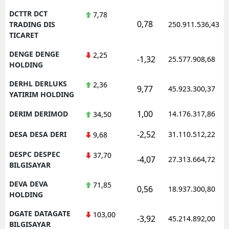
DCTTR DCT
7,78
0,78
TRADING DIS
250.911.536,43
TICARET
DENGE DENGE
2,25
-1,32
25.577.908,68
HOLDING
DERHL DERLUKS
2,36
9,77
45.923.300,37
YATIRIM HOLDING
1,00
DERIM DERIMOD
14.176.317,86
34,50
-2,52
DESA DESA DERI
31.110.512,22
9,68
DESPC DESPEC
37,70
-4,07
27.313.664,72
BILGISAYAR
DEVA DEVA
71,85
0,56
18.937.300,80
HOLDING
DGATE DATAGATE
103,00
-3,92
45.214.892,00
BILGISAYAR