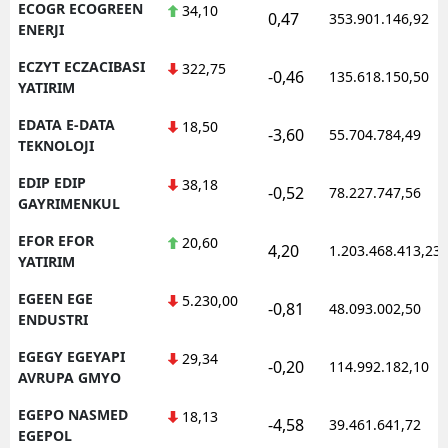
ECOGR ECOGREEN
34,10
0,47
353.901.146,92
ENERJI
ECZYT ECZACIBASI
322,75
-0,46
135.618.150,50
YATIRIM
EDATA E-DATA
18,50
-3,60
55.704.784,49
TEKNOLOJI
EDIP EDIP
38,18
-0,52
78.227.747,56
GAYRIMENKUL
EFOR EFOR
20,60
4,20
1.203.468.413,23
YATIRIM
EGEEN EGE
5.230,00
-0,81
48.093.002,50
ENDUSTRI
EGEGY EGEYAPI
29,34
-0,20
114.992.182,10
AVRUPA GMYO
EGEPO NASMED
18,13
-4,58
39.461.641,72
EGEPOL