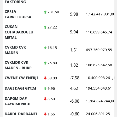
FAKTORING
CRFSA
231,50
9,98
1.142.417.931,00
CARREFOURSA
CUSAN
27,22
9,94
CUHADAROGLU
116.699.645,74
METAL
CVKMD CVK
16,15
1,51
697.369.979,55
MADEN
CVKMDR CVK
25,80
1,82
106.625.642,58
MADEN - RHKP
-7,58
CWENE CW ENERJI
10.400.998.261,1
39,00
4,62
DAGI DAGI GIYIM
194.554.043,61
9,96
DAPGM DAP
8,50
-6,08
1.284.824.744,68
GAYRIMENKUL
-0,60
DARDL DARDANEL
24.006.891,25
1,66