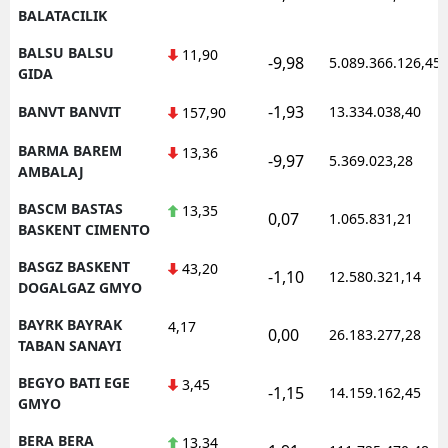
BALATACILIK
BALSU BALSU
11,90
-9,98
5.089.366.126,45
GIDA
-1,93
BANVT BANVIT
13.334.038,40
157,90
BARMA BAREM
13,36
-9,97
5.369.023,28
AMBALAJ
BASCM BASTAS
13,35
0,07
1.065.831,21
BASKENT CIMENTO
BASGZ BASKENT
43,20
-1,10
12.580.321,14
DOGALGAZ GMYO
BAYRK BAYRAK
4,17
0,00
26.183.277,28
TABAN SANAYI
BEGYO BATI EGE
3,45
-1,15
14.159.162,45
GMYO
BERA BERA
13,34