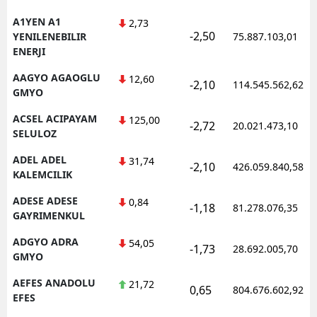
A1YEN A1
2,73
-2,50
YENILENEBILIR
75.887.103,01
ENERJI
AAGYO AGAOGLU
12,60
-2,10
114.545.562,62
GMYO
ACSEL ACIPAYAM
125,00
-2,72
20.021.473,10
SELULOZ
ADEL ADEL
31,74
-2,10
426.059.840,58
KALEMCILIK
ADESE ADESE
0,84
-1,18
81.278.076,35
GAYRIMENKUL
ADGYO ADRA
54,05
-1,73
28.692.005,70
GMYO
AEFES ANADOLU
21,72
0,65
804.676.602,92
EFES