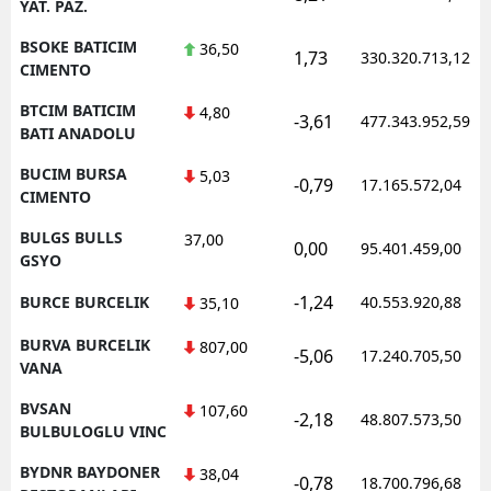
YAT. PAZ.
BSOKE BATICIM
36,50
1,73
330.320.713,12
CIMENTO
BTCIM BATICIM
4,80
-3,61
477.343.952,59
BATI ANADOLU
BUCIM BURSA
5,03
-0,79
17.165.572,04
CIMENTO
BULGS BULLS
37,00
0,00
95.401.459,00
GSYO
-1,24
BURCE BURCELIK
40.553.920,88
35,10
BURVA BURCELIK
807,00
-5,06
17.240.705,50
VANA
BVSAN
107,60
-2,18
48.807.573,50
BULBULOGLU VINC
BYDNR BAYDONER
38,04
-0,78
18.700.796,68