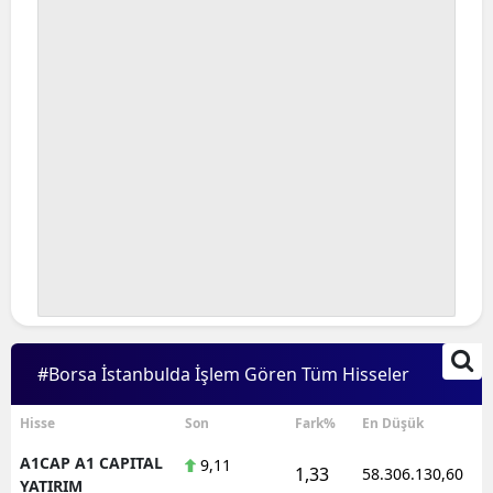
#Borsa İstanbulda İşlem Gören Tüm Hisseler
Hisse
Son
Fark%
En Düşük
A1CAP A1 CAPITAL
9,11
1,33
58.306.130,60
YATIRIM