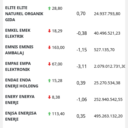
ELITE ELITE
28,80
0,70
NATUREL ORGANIK
24.937.793,80
GIDA
EMKEL EMEK
18,29
-0,38
40.496.521,23
ELEKTRIK
EMNIS EMINIS
163,00
-1,15
527.135,70
AMBALAJ
EMPAE EMPA
67,00
-3,11
2.079.012.731,30
ELEKTRONIK
ENDAE ENDA
15,28
0,39
25.270.534,38
ENERJI HOLDING
ENERY ENERYA
8,38
-1,06
252.940.542,55
ENERJI
ENJSA ENERJISA
113,40
0,35
495.263.132,20
ENERJI