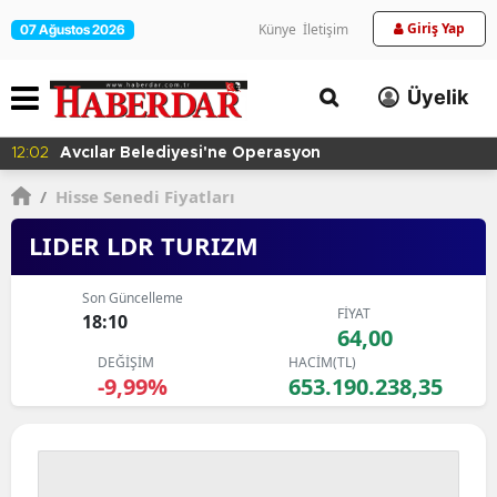
Giriş Yap
Künye
İletişim
07 Ağustos 2026
Üyelik
12:02
Avcılar Belediyesi'ne Operasyon
/
Hisse Senedi Fiyatları
LIDER LDR TURIZM
Son Güncelleme
FİYAT
18:10
64,00
DEĞİŞİM
HACİM(TL)
-9,99%
653.190.238,35