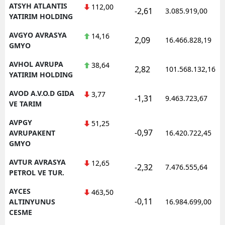
ATSYH ATLANTIS
112,00
-2,61
3.085.919,00
YATIRIM HOLDING
AVGYO AVRASYA
14,16
2,09
16.466.828,19
GMYO
AVHOL AVRUPA
38,64
2,82
101.568.132,16
YATIRIM HOLDING
AVOD A.V.O.D GIDA
3,77
-1,31
9.463.723,67
VE TARIM
AVPGY
51,25
-0,97
AVRUPAKENT
16.420.722,45
GMYO
AVTUR AVRASYA
12,65
-2,32
7.476.555,64
PETROL VE TUR.
AYCES
463,50
-0,11
ALTINYUNUS
16.984.699,00
CESME