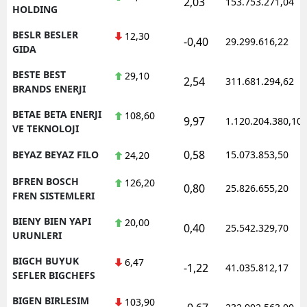
2,03
153.753.271,04
HOLDING
BESLR BESLER
12,30
-0,40
29.299.616,22
GIDA
BESTE BEST
29,10
2,54
311.681.294,62
BRANDS ENERJI
BETAE BETA ENERJI
108,60
9,97
1.120.204.380,10
VE TEKNOLOJI
0,58
BEYAZ BEYAZ FILO
15.073.853,50
24,20
BFREN BOSCH
126,20
0,80
25.826.655,20
FREN SISTEMLERI
BIENY BIEN YAPI
20,00
0,40
25.542.329,70
URUNLERI
BIGCH BUYUK
6,47
-1,22
41.035.812,17
SEFLER BIGCHEFS
BIGEN BIRLESIM
103,90