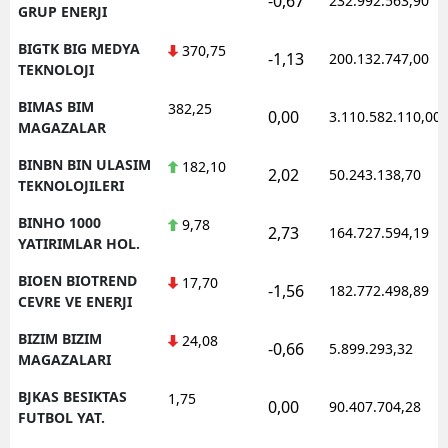
-0,67
232.992.563,90
GRUP ENERJI
BIGTK BIG MEDYA
370,75
-1,13
200.132.747,00
TEKNOLOJI
BIMAS BIM
382,25
0,00
3.110.582.110,00
MAGAZALAR
BINBN BIN ULASIM
182,10
2,02
50.243.138,70
TEKNOLOJILERI
BINHO 1000
9,78
2,73
164.727.594,19
YATIRIMLAR HOL.
BIOEN BIOTREND
17,70
-1,56
182.772.498,89
CEVRE VE ENERJI
BIZIM BIZIM
24,08
-0,66
5.899.293,32
MAGAZALARI
BJKAS BESIKTAS
1,75
0,00
90.407.704,28
FUTBOL YAT.