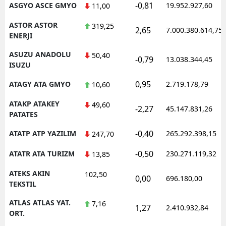
-0,81
ASGYO ASCE GMYO
19.952.927,60
11,00
ASTOR ASTOR
319,25
2,65
7.000.380.614,75
ENERJI
ASUZU ANADOLU
50,40
-0,79
13.038.344,45
ISUZU
0,95
ATAGY ATA GMYO
2.719.178,79
10,60
ATAKP ATAKEY
49,60
-2,27
45.147.831,26
PATATES
-0,40
ATATP ATP YAZILIM
265.292.398,15
247,70
-0,50
ATATR ATA TURIZM
230.271.119,32
13,85
ATEKS AKIN
102,50
0,00
696.180,00
TEKSTIL
ATLAS ATLAS YAT.
7,16
1,27
2.410.932,84
ORT.