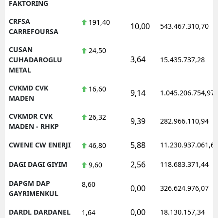
FAKTORING
CRFSA
191,40
10,00
543.467.310,70
CARREFOURSA
CUSAN
24,50
3,64
CUHADAROGLU
15.435.737,28
METAL
CVKMD CVK
16,60
9,14
1.045.206.754,97
MADEN
CVKMDR CVK
26,32
9,39
282.966.110,94
MADEN - RHKP
5,88
CWENE CW ENERJI
11.230.937.061,6
46,80
2,56
DAGI DAGI GIYIM
118.683.371,44
9,60
DAPGM DAP
8,60
0,00
326.624.976,07
GAYRIMENKUL
0,00
DARDL DARDANEL
18.130.157,34
1,64