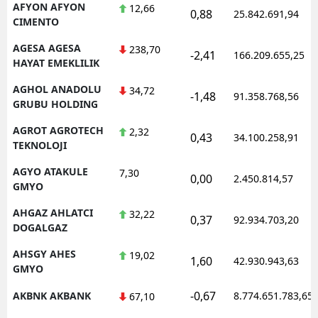
AFYON AFYON
12,66
0,88
25.842.691,94
CIMENTO
AGESA AGESA
238,70
-2,41
166.209.655,25
HAYAT EMEKLILIK
AGHOL ANADOLU
34,72
-1,48
91.358.768,56
GRUBU HOLDING
AGROT AGROTECH
2,32
0,43
34.100.258,91
TEKNOLOJI
AGYO ATAKULE
7,30
0,00
2.450.814,57
GMYO
AHGAZ AHLATCI
32,22
0,37
92.934.703,20
DOGALGAZ
AHSGY AHES
19,02
1,60
42.930.943,63
GMYO
-0,67
AKBNK AKBANK
8.774.651.783,65
67,10