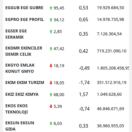
0,53
EGGUB EGE GUBRE
19.929.684,50
95,45
0,65
EGPRO EGE PROFIL
14.978.735,98
34,12
EGSER EGE
2,85
0,35
7.126.304,54
SERAMIK
EKDMR EKINCILER
47,42
0,42
719.231.090,10
DEMIR CELIK
EKGYO EMLAK
18,19
-0,49
1.805.208.458,95
KONUT GMYO
-1,74
EKIM EKIM TURIZM
351.512.916,19
18,05
1,57
EKIZ EKIZ KIMYA
1.049.628,60
68,00
EKOS EKOS
5,39
-0,74
46.846.671,69
TEKNOLOJI
EKSUN EKSUN
6,03
0,33
36.960.955,05
GIDA