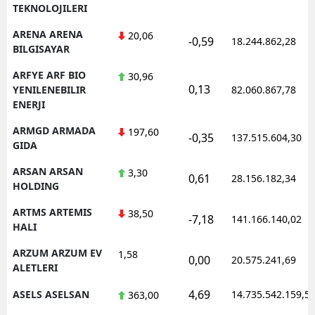
TEKNOLOJILERI
ARENA ARENA
20,06
-0,59
18.244.862,28
BILGISAYAR
ARFYE ARF BIO
30,96
0,13
YENILENEBILIR
82.060.867,78
ENERJI
ARMGD ARMADA
197,60
-0,35
137.515.604,30
GIDA
ARSAN ARSAN
3,30
0,61
28.156.182,34
HOLDING
ARTMS ARTEMIS
38,50
-7,18
141.166.140,02
HALI
ARZUM ARZUM EV
1,58
0,00
20.575.241,69
ALETLERI
4,69
ASELS ASELSAN
14.735.542.159,5
363,00