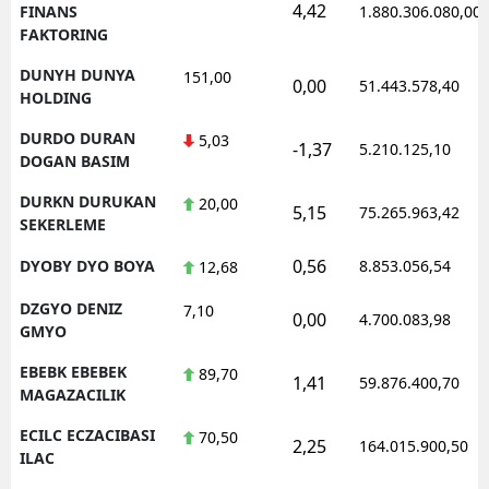
4,42
FINANS
1.880.306.080,00
FAKTORING
DUNYH DUNYA
151,00
0,00
51.443.578,40
HOLDING
DURDO DURAN
5,03
-1,37
5.210.125,10
DOGAN BASIM
DURKN DURUKAN
20,00
5,15
75.265.963,42
SEKERLEME
0,56
DYOBY DYO BOYA
8.853.056,54
12,68
DZGYO DENIZ
7,10
0,00
4.700.083,98
GMYO
EBEBK EBEBEK
89,70
1,41
59.876.400,70
MAGAZACILIK
ECILC ECZACIBASI
70,50
2,25
164.015.900,50
ILAC