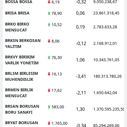
-0,32
BOSSA BOSSA
9.050.238,67
6,19
0,06
BRISA BRISA
23.861.318,45
78,90
BRKO BIRKO
10,52
0,19
2.783.633,28
MENSUCAT
BRKSN BERKOSAN
8,06
-0,12
2.168.912,01
YALITIM
BRKVY BIRIKIM
76,30
1,06
10.343.761,05
VARLIK YONETIM
BRLSM BIRLESIM
16,13
-3,41
180.313.780,26
MUHENDISLIK
BRMEN BIRLIK
17,62
-2,11
1.650.642,04
MENSUCAT
BRSAN BORUSAN
583,00
1,30
1.370.595.235,50
BORU SANAYI
BRYAT BORUSAN
1.765,00
-0,34
85.294.269,00