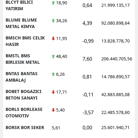
BLCYT BILICI
18,90
0,64
21.999.135,17
YATIRIM
BLUME BLUME
34,26
4,39
92.080.898,64
METAL KIMYA
BMSCH BMS CELIK
11,95
-0,99
13.828.778,70
HASIR
BMSTL BMS
48,40
7,60
206.440.705,56
BIRLESIK METAL
BNTAS BANTAS
6,26
0,81
14.786.890,57
AMBALAJ
BOBET BOGAZICI
17,71
-0,11
42.883.885,08
BETON SANAYI
BORLS BORLEASE
5,40
-3,57
22.485.578,60
OTOMOTIV
0,00
BORSK BOR SEKER
25.601.940,71
5,61