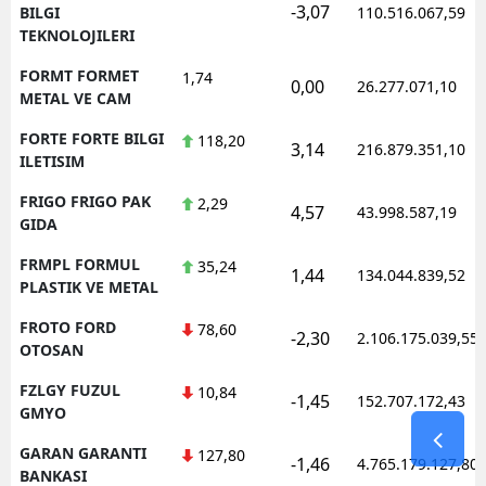
-3,07
BILGI
110.516.067,59
TEKNOLOJILERI
FORMT FORMET
1,74
0,00
26.277.071,10
METAL VE CAM
FORTE FORTE BILGI
118,20
3,14
216.879.351,10
ILETISIM
FRIGO FRIGO PAK
2,29
4,57
43.998.587,19
GIDA
FRMPL FORMUL
35,24
1,44
134.044.839,52
PLASTIK VE METAL
FROTO FORD
78,60
-2,30
2.106.175.039,55
OTOSAN
FZLGY FUZUL
10,84
-1,45
152.707.172,43
GMYO
GARAN GARANTI
127,80
-1,46
4.765.179.127,80
BANKASI