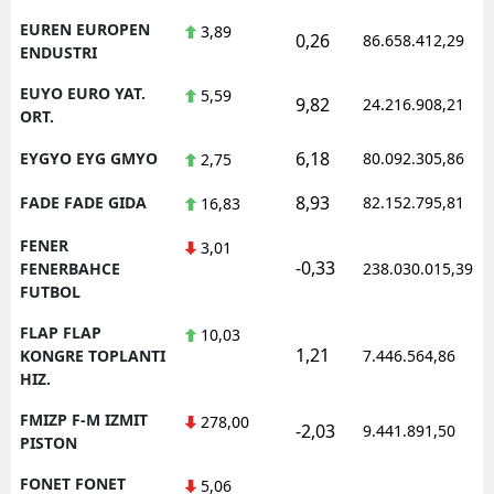
EUREN EUROPEN
3,89
0,26
86.658.412,29
ENDUSTRI
EUYO EURO YAT.
5,59
9,82
24.216.908,21
ORT.
6,18
EYGYO EYG GMYO
80.092.305,86
2,75
8,93
FADE FADE GIDA
82.152.795,81
16,83
FENER
3,01
-0,33
FENERBAHCE
238.030.015,39
FUTBOL
FLAP FLAP
10,03
1,21
KONGRE TOPLANTI
7.446.564,86
HIZ.
FMIZP F-M IZMIT
278,00
-2,03
9.441.891,50
PISTON
FONET FONET
5,06