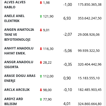
ALVES ALVES
1,98
-1,00
175.850.365,38
KABLO
ANELE ANEL
121,90
6,93
353.642.247,50
ELEKTRIK
ANGEN ANATOLIA
9,01
-2,07
TANI VE
29.008.926,06
BIYOTEKNOLOJI
ANHYT ANADOLU
116,30
-5,06
99.939.322,50
HAYAT EMEK.
ANSGR ANADOLU
28,22
-0,35
320.404.442,96
SIGORTA
ARASE DOGU ARAS
112,00
0,90
15.183.555,10
ENERJI
-0,10
ARCLK ARCELIK
182.485.903,45
98,00
ARDYZ ARD
77,90
4,01
BILISIM
324.860.664,80