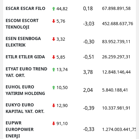
0,18
ESCAR ESCAR FILO
67.898.891,58
44,82
ESCOM ESCORT
5,76
-3,03
452.688.637,76
TEKNOLOJI
ESEN ESENBOGA
3,32
-0,30
83.952.739,11
ELEKTRIK
-0,51
ETILR ETILER GIDA
26.259.297,31
5,85
ETYAT EURO TREND
13,74
3,78
12.848.146,44
YAT. ORT.
EUHOL EURO
10,50
2,04
5.840.188,41
YATIRIM HOLDING
EUKYO EURO
12,90
-0,39
10.337.981,91
KAPITAL YAT. ORT.
EUPWR
91,10
-0,33
EUROPOWER
1.274.003.441,75
ENERJI