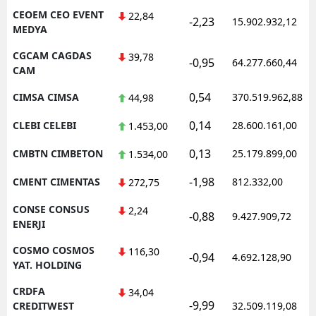
CEOEM CEO EVENT
22,84
-2,23
15.902.932,12
MEDYA
CGCAM CAGDAS
39,78
-0,95
64.277.660,44
CAM
0,54
CIMSA CIMSA
370.519.962,88
44,98
0,14
CLEBI CELEBI
28.600.161,00
1.453,00
0,13
CMBTN CIMBETON
25.179.899,00
1.534,00
-1,98
CMENT CIMENTAS
812.332,00
272,75
CONSE CONSUS
2,24
-0,88
9.427.909,72
ENERJI
COSMO COSMOS
116,30
-0,94
4.692.128,90
YAT. HOLDING
CRDFA
34,04
-9,99
CREDITWEST
32.509.119,08