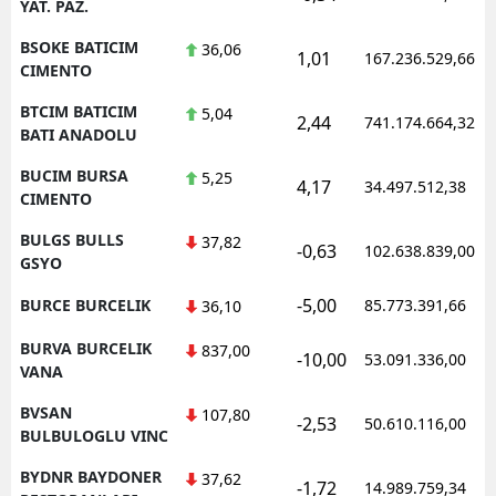
YAT. PAZ.
BSOKE BATICIM
36,06
1,01
167.236.529,66
CIMENTO
BTCIM BATICIM
5,04
2,44
741.174.664,32
BATI ANADOLU
BUCIM BURSA
5,25
4,17
34.497.512,38
CIMENTO
BULGS BULLS
37,82
-0,63
102.638.839,00
GSYO
-5,00
BURCE BURCELIK
85.773.391,66
36,10
BURVA BURCELIK
837,00
-10,00
53.091.336,00
VANA
BVSAN
107,80
-2,53
50.610.116,00
BULBULOGLU VINC
BYDNR BAYDONER
37,62
-1,72
14.989.759,34