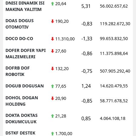
DNISI DINAMIK ISI
20,64
5,31
56.002.657,62
MAKINA YALITIM
DOAS DOGUS
190,20
-0,83
119.282.672,30
OTOMOTIV
-1,33
DOCO DO-CO
99.653.832,50
11.310,00
DOFER DOFER YAPI
27,60
-0,86
11.375.898,64
MALZEMELERI
DOFRB DOF
132,20
-0,75
507.905.292,40
ROBOTIK
1,24
DOGUB DOGUSAN
14.620.479,55
77,65
DOHOL DOGAN
20,90
-0,85
58.771.678,52
HOLDING
DOKTA DOKTAS
21,28
0,85
4.064.108,18
DOKUMCULUK
DSTKF DESTEK
1.700,00