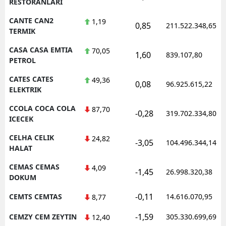
RESTORANLARI
CANTE CAN2
1,19
0,85
211.522.348,65
TERMIK
CASA CASA EMTIA
70,05
1,60
839.107,80
PETROL
CATES CATES
49,36
0,08
96.925.615,22
ELEKTRIK
CCOLA COCA COLA
87,70
-0,28
319.702.334,80
ICECEK
CELHA CELIK
24,82
-3,05
104.496.344,14
HALAT
CEMAS CEMAS
4,09
-1,45
26.998.320,38
DOKUM
-0,11
CEMTS CEMTAS
14.616.070,95
8,77
-1,59
CEMZY CEM ZEYTIN
305.330.699,69
12,40