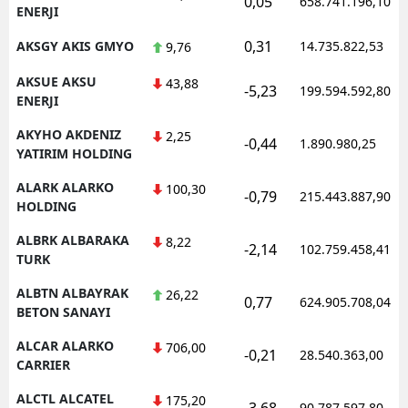
0,05
658.741.196,10
ENERJI
0,31
AKSGY AKIS GMYO
14.735.822,53
9,76
AKSUE AKSU
43,88
-5,23
199.594.592,80
ENERJI
AKYHO AKDENIZ
2,25
-0,44
1.890.980,25
YATIRIM HOLDING
ALARK ALARKO
100,30
-0,79
215.443.887,90
HOLDING
ALBRK ALBARAKA
8,22
-2,14
102.759.458,41
TURK
ALBTN ALBAYRAK
26,22
0,77
624.905.708,04
BETON SANAYI
ALCAR ALARKO
706,00
-0,21
28.540.363,00
CARRIER
ALCTL ALCATEL
175,20
-3,68
90.787.597,80