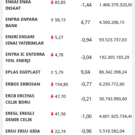
ENKAI ENKA
85,85
-1,44
1.406.379.320,00
INSAAT
ENPRA ENPARA
58,15
4,77
4.500.206,15
BANK
ENSRI ENSARI
5,27
-0,94
93.523.737,63
SINAI YATIRIMLAR
ENTRA IC ENTERRA
4,78
-3,04
192.305.165,29
YEN. ENERJI
9,04
EPLAS EGEPLAST
86.342.398,24
5,79
-0,77
ERBOS ERBOSAN
6.250.772,60
154,80
ERCB ERCIYAS
47,70
-0,21
30.743.990,60
CELIK BORU
EREGL EREGLI
41,56
-1,00
4.601.925.734,44
DEMIR CELIK
-0,96
ERSU ERSU GIDA
5.516.582,04
22,74