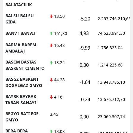
BALATACILIK
BALSU BALSU
13,50
-5,20
2.257.746.210,65
GIDA
4,93
BANVT BANVIT
74.623.991,30
161,80
BARMA BAREM
16,48
-9,99
1.756.323,04
AMBALAJ
BASCM BASTAS
13,24
0,30
1.214.225,68
BASKENT CIMENTO
BASGZ BASKENT
44,28
-1,64
13.948.785,10
DOGALGAZ GMYO
BAYRK BAYRAK
4,16
-0,24
13.676.712,70
TABAN SANAYI
BEGYO BATI EGE
3,45
0,00
23.069.307,74
GMYO
BERA BERA
13,08