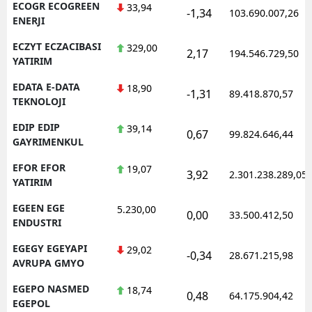
ECOGR ECOGREEN
33,94
-1,34
103.690.007,26
ENERJI
ECZYT ECZACIBASI
329,00
2,17
194.546.729,50
YATIRIM
EDATA E-DATA
18,90
-1,31
89.418.870,57
TEKNOLOJI
EDIP EDIP
39,14
0,67
99.824.646,44
GAYRIMENKUL
EFOR EFOR
19,07
3,92
2.301.238.289,05
YATIRIM
EGEEN EGE
5.230,00
0,00
33.500.412,50
ENDUSTRI
EGEGY EGEYAPI
29,02
-0,34
28.671.215,98
AVRUPA GMYO
EGEPO NASMED
18,74
0,48
64.175.904,42
EGEPOL