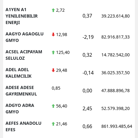
A1YEN A1
2,72
0,37
YENILENEBILIR
39.223.614,80
ENERJI
AAGYO AGAOGLU
12,98
-2,19
82.916.817,33
GMYO
ACSEL ACIPAYAM
125,40
0,32
14.782.542,00
SELULOZ
ADEL ADEL
29,48
-0,14
36.025.357,50
KALEMCILIK
ADESE ADESE
0,85
0,00
47.888.896,78
GAYRIMENKUL
ADGYO ADRA
56,40
2,45
52.579.398,20
GMYO
AEFES ANADOLU
21,46
0,66
861.993.485,64
EFES