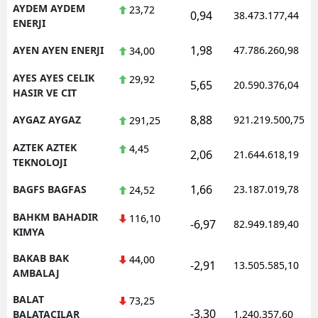
AYDEM AYDEM
23,72
0,94
38.473.177,44
ENERJI
1,98
AYEN AYEN ENERJI
47.786.260,98
34,00
AYES AYES CELIK
29,92
5,65
20.590.376,04
HASIR VE CIT
8,88
AYGAZ AYGAZ
921.219.500,75
291,25
AZTEK AZTEK
4,45
2,06
21.644.618,19
TEKNOLOJI
1,66
BAGFS BAGFAS
23.187.019,78
24,52
BAHKM BAHADIR
116,10
-6,97
82.949.189,40
KIMYA
BAKAB BAK
44,00
-2,91
13.505.585,10
AMBALAJ
BALAT
73,25
-3,30
BALATACILAR
1.240.357,60