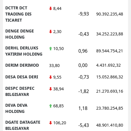
DCTTR DCT
8,44
-9,93
TRADING DIS
90.392.235,48
TICARET
DENGE DENGE
2,30
-0,43
34.252.223,88
HOLDING
DERHL DERLUKS
10,50
0,96
89.544.754,21
YATIRIM HOLDING
0,00
DERIM DERIMOD
4.431.692,32
33,80
-0,73
DESA DESA DERI
15.052.866,32
9,55
DESPC DESPEC
38,94
-1,82
21.270.693,16
BILGISAYAR
DEVA DEVA
68,85
1,18
23.780.254,85
HOLDING
DGATE DATAGATE
106,20
-5,43
48.901.410,80
BILGISAYAR