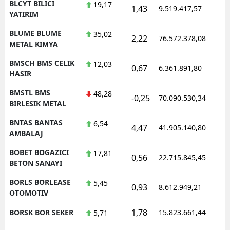
BLCYT BILICI
19,17
1,43
9.519.417,57
1
YATIRIM
BLUME BLUME
35,02
2,22
76.572.378,08
1
METAL KIMYA
BMSCH BMS CELIK
12,03
0,67
6.361.891,80
1
HASIR
BMSTL BMS
48,28
-0,25
70.090.530,34
1
BIRLESIK METAL
BNTAS BANTAS
6,54
4,47
41.905.140,80
1
AMBALAJ
BOBET BOGAZICI
17,81
0,56
22.715.845,45
1
BETON SANAYI
BORLS BORLEASE
5,45
0,93
8.612.949,21
1
OTOMOTIV
1,78
BORSK BOR SEKER
15.823.661,44
1
5,71