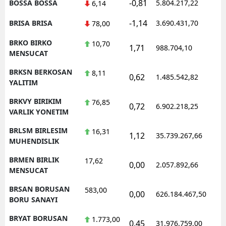
-0,81
BOSSA BOSSA
5.804.217,22
1
6,14
-1,14
BRISA BRISA
3.690.431,70
1
78,00
BRKO BIRKO
10,70
1,71
988.704,10
1
MENSUCAT
BRKSN BERKOSAN
8,11
0,62
1.485.542,82
1
YALITIM
BRKVY BIRIKIM
76,85
0,72
6.902.218,25
1
VARLIK YONETIM
BRLSM BIRLESIM
16,31
1,12
35.739.267,66
1
MUHENDISLIK
BRMEN BIRLIK
17,62
0,00
2.057.892,66
1
MENSUCAT
BRSAN BORUSAN
583,00
0,00
626.184.467,50
1
BORU SANAYI
BRYAT BORUSAN
1.773,00
0,45
31.976.759,00
1