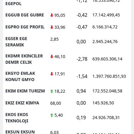
-1,12
16.553.096,72
1
EGEPOL
-0,42
EGGUB EGE GUBRE
17.142.499,45
1
95,05
-0,47
EGPRO EGE PROFIL
6.166.314,72
1
33,96
EGSER EGE
2,85
0,00
2.945.244,76
1
SERAMIK
EKDMR EKINCILER
46,10
-2,78
639.603.306,14
1
DEMIR CELIK
EKGYO EMLAK
17,91
-1,54
1.397.760.851,93
1
KONUT GMYO
0,94
EKIM EKIM TURIZM
172.552.048,58
1
18,22
0,00
EKIZ EKIZ KIMYA
145.926,50
1
68,00
EKOS EKOS
5,40
0,19
24.926.708,31
1
TEKNOLOJI
EKSUN EKSUN
6,03