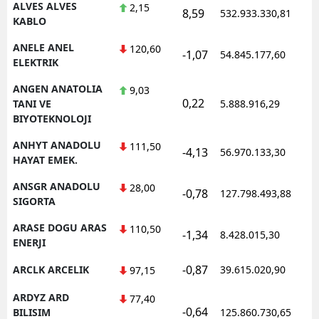
ALVES ALVES
2,15
8,59
532.933.330,81
1
KABLO
ANELE ANEL
120,60
-1,07
54.845.177,60
1
ELEKTRIK
ANGEN ANATOLIA
9,03
0,22
1
TANI VE
5.888.916,29
BIYOTEKNOLOJI
ANHYT ANADOLU
111,50
-4,13
56.970.133,30
1
HAYAT EMEK.
ANSGR ANADOLU
28,00
-0,78
127.798.493,88
1
SIGORTA
ARASE DOGU ARAS
110,50
-1,34
8.428.015,30
1
ENERJI
-0,87
ARCLK ARCELIK
39.615.020,90
1
97,15
ARDYZ ARD
77,40
-0,64
1
BILISIM
125.860.730,65