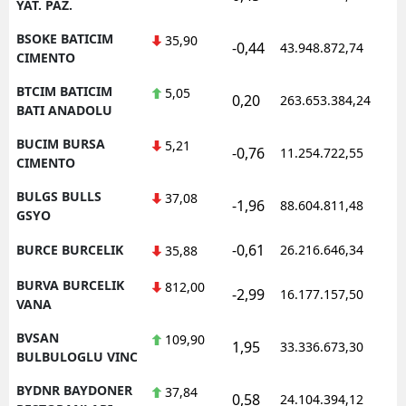
YAT. PAZ.
BSOKE BATICIM
35,90
-0,44
43.948.872,74
1
CIMENTO
BTCIM BATICIM
5,05
0,20
263.653.384,24
1
BATI ANADOLU
BUCIM BURSA
5,21
-0,76
11.254.722,55
1
CIMENTO
BULGS BULLS
37,08
-1,96
88.604.811,48
1
GSYO
-0,61
BURCE BURCELIK
26.216.646,34
1
35,88
BURVA BURCELIK
812,00
-2,99
16.177.157,50
1
VANA
BVSAN
109,90
1,95
33.336.673,30
1
BULBULOGLU VINC
BYDNR BAYDONER
37,84
0,58
24.104.394,12
1