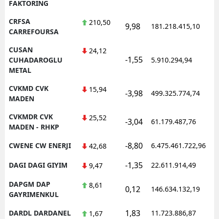
FAKTORING
CRFSA
210,50
9,98
181.218.415,10
1
CARREFOURSA
CUSAN
24,12
-1,55
1
CUHADAROGLU
5.910.294,94
METAL
CVKMD CVK
15,94
-3,98
499.325.774,74
1
MADEN
CVKMDR CVK
25,52
-3,04
61.179.487,76
1
MADEN - RHKP
-8,80
CWENE CW ENERJI
6.475.461.722,96
1
42,68
-1,35
DAGI DAGI GIYIM
22.611.914,49
1
9,47
DAPGM DAP
8,61
0,12
146.634.132,19
1
GAYRIMENKUL
1,83
DARDL DARDANEL
11.723.886,87
1
1,67