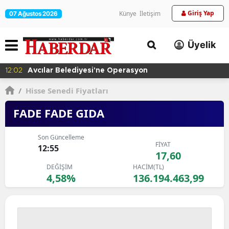
Giriş Yap
Künye
İletişim
07 Ağustos 2026
Üyelik
12:02
Avcılar Belediyesi'ne Operasyon
/
Hisse Senedi Fiyatları
FADE FADE GIDA
Son Güncelleme
FİYAT
12:55
17,60
DEĞİŞİM
HACİM(TL)
4,58%
136.194.463,99