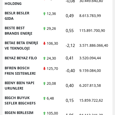
-0,08
30.449.640,80
1
HOLDING
BESLR BESLER
12,36
0,49
8.613.783,99
1
GIDA
BESTE BEST
29,26
0,55
115.891.700,90
1
BRANDS ENERJI
BETAE BETA ENERJI
106,30
-2,12
3.571.886.066,40
1
VE TEKNOLOJI
0,41
BEYAZ BEYAZ FILO
3.520.094,44
1
24,30
BFREN BOSCH
125,70
-0,40
9.159.084,00
1
FREN SISTEMLERI
BIENY BIEN YAPI
20,08
0,40
6.207.813,58
1
URUNLERI
BIGCH BUYUK
6,48
0,15
15.859.722,62
1
SEFLER BIGCHEFS
BIGEN BIRLESIM
105,00