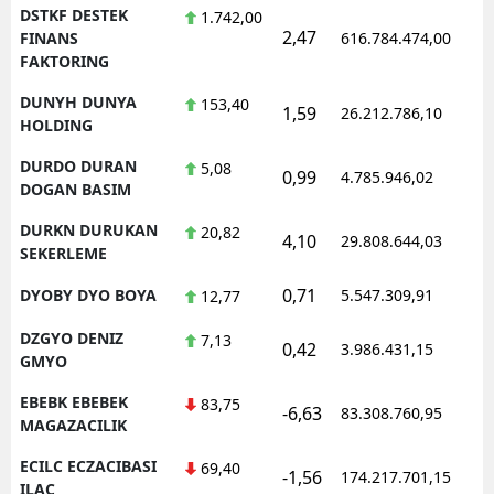
DSTKF DESTEK
1.742,00
2,47
1
FINANS
616.784.474,00
FAKTORING
DUNYH DUNYA
153,40
1,59
26.212.786,10
1
HOLDING
DURDO DURAN
5,08
0,99
4.785.946,02
1
DOGAN BASIM
DURKN DURUKAN
20,82
4,10
29.808.644,03
1
SEKERLEME
0,71
DYOBY DYO BOYA
5.547.309,91
1
12,77
DZGYO DENIZ
7,13
0,42
3.986.431,15
1
GMYO
EBEBK EBEBEK
83,75
-6,63
83.308.760,95
1
MAGAZACILIK
ECILC ECZACIBASI
69,40
-1,56
174.217.701,15
1
ILAC