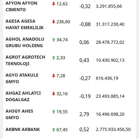
AFYON AFYON
12,62
-0,32
3.291.855,66
1
CIMENTO
AGESA AGESA
236,60
-0,88
31.317.230,40
1
HAYAT EMEKLILIK
AGHOL ANADOLU
34,74
0,06
28.478.772,02
1
GRUBU HOLDING
AGROT AGROTECH
2,33
0,43
10.430.902,13
1
TEKNOLOJI
AGYO ATAKULE
7,28
-0,27
616.436,19
1
GMYO
AHGAZ AHLATCI
32,16
-0,19
23.493.885,14
1
DOGALGAZ
AHSGY AHES
19,55
2,79
16.496.698,20
1
GMYO
0,52
AKBNK AKBANK
2.775.933.456,50
1
67,45