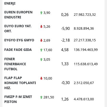
ENERJI
EUREN EUROPEN
3,90
0,26
27.982.723,32
1
ENDUSTRI
EUYO EURO YAT.
5,26
-5,90
8.928.894,36
1
ORT.
-2,18
EYGYO EYG GMYO
27.217.338,15
1
2,69
4,58
FADE FADE GIDA
136.194.463,99
1
17,60
FENER
3,05
1,33
1
FENERBAHCE
115.638.613,49
FUTBOL
FLAP FLAP
10,00
-0,30
1
KONGRE TOPLANTI
2.512.050,67
HIZ.
FMIZP F-M IZMIT
281,50
1,26
4.478.613,00
1
PISTON