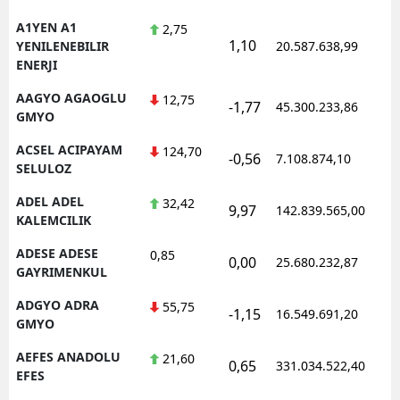
A1YEN A1
2,75
1,10
1
YENILENEBILIR
20.587.638,99
ENERJI
AAGYO AGAOGLU
12,75
-1,77
45.300.233,86
1
GMYO
ACSEL ACIPAYAM
124,70
-0,56
7.108.874,10
1
SELULOZ
ADEL ADEL
32,42
9,97
142.839.565,00
1
KALEMCILIK
ADESE ADESE
0,85
0,00
25.680.232,87
1
GAYRIMENKUL
ADGYO ADRA
55,75
-1,15
16.549.691,20
1
GMYO
AEFES ANADOLU
21,60
0,65
331.034.522,40
1
EFES