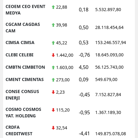
CEOEM CEO EVENT
22,88
0,18
5.532.897,80
1
MEDYA
CGCAM CAGDAS
39,98
0,50
28.118.454,64
1
CAM
0,53
CIMSA CIMSA
153.246.557,94
1
45,22
-0,76
CLEBI CELEBI
18.645.093,00
1
1.442,00
4,50
CMBTN CIMBETON
56.125.743,00
1
1.603,00
0,09
CMENT CIMENTAS
549.679,00
1
273,00
CONSE CONSUS
2,23
-0,45
7.152.827,84
1
ENERJI
COSMO COSMOS
115,20
-0,95
1.367.189,30
1
YAT. HOLDING
CRDFA
32,54
-4,41
1
CREDITWEST
149.875.078,08