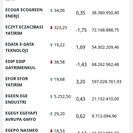
ECOGR ECOGREEN
34,06
0,35
38.380.950,40
1
ENERJI
ECZYT ECZACIBASI
323,25
-1,75
72.168.888,75
1
YATIRIM
EDATA E-DATA
19,22
1,69
54.302.209,46
1
TEKNOLOJI
EDIP EDIP
38,58
-1,43
68.262.962,48
1
GAYRIMENKUL
EFOR EFOR
19,68
3,20
597.028.761,93
1
YATIRIM
EGEEN EGE
5.252,50
0,43
21.152.410,00
1
ENDUSTRI
EGEGY EGEYAPI
29,20
0,62
9.712.094,96
1
AVRUPA GMYO
EGEPO NASMED
18,53