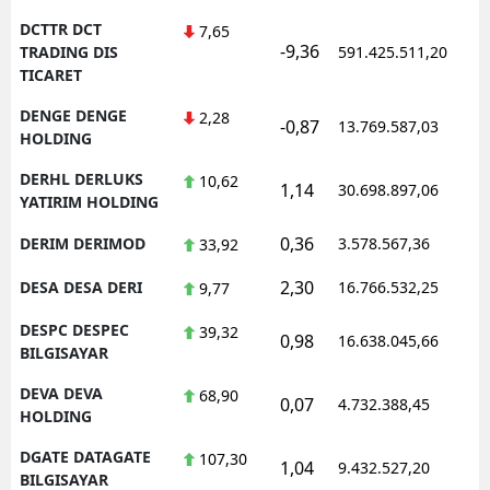
DCTTR DCT
7,65
-9,36
1
TRADING DIS
591.425.511,20
TICARET
DENGE DENGE
2,28
-0,87
13.769.587,03
1
HOLDING
DERHL DERLUKS
10,62
1,14
30.698.897,06
1
YATIRIM HOLDING
0,36
DERIM DERIMOD
3.578.567,36
1
33,92
2,30
DESA DESA DERI
16.766.532,25
1
9,77
DESPC DESPEC
39,32
0,98
16.638.045,66
1
BILGISAYAR
DEVA DEVA
68,90
0,07
4.732.388,45
1
HOLDING
DGATE DATAGATE
107,30
1,04
9.432.527,20
1
BILGISAYAR