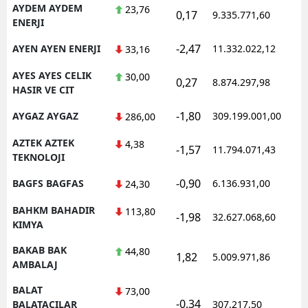
AYDEM AYDEM
23,76
0,17
9.335.771,60
1
ENERJI
-2,47
AYEN AYEN ENERJI
11.332.022,12
1
33,16
AYES AYES CELIK
30,00
0,27
8.874.297,98
1
HASIR VE CIT
-1,80
AYGAZ AYGAZ
309.199.001,00
1
286,00
AZTEK AZTEK
4,38
-1,57
11.794.071,43
1
TEKNOLOJI
-0,90
BAGFS BAGFAS
6.136.931,00
1
24,30
BAHKM BAHADIR
113,80
-1,98
32.627.068,60
1
KIMYA
BAKAB BAK
44,80
1,82
5.009.971,86
1
AMBALAJ
BALAT
73,00
-0,34
1
BALATACILAR
307.217,50