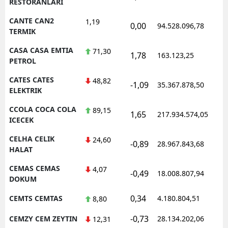
RESTORANLARI
CANTE CAN2
1,19
0,00
94.528.096,78
1
TERMIK
CASA CASA EMTIA
71,30
1,78
163.123,25
1
PETROL
CATES CATES
48,82
-1,09
35.367.878,50
1
ELEKTRIK
CCOLA COCA COLA
89,15
1,65
217.934.574,05
1
ICECEK
CELHA CELIK
24,60
-0,89
28.967.843,68
1
HALAT
CEMAS CEMAS
4,07
-0,49
18.008.807,94
1
DOKUM
0,34
CEMTS CEMTAS
4.180.804,51
1
8,80
-0,73
CEMZY CEM ZEYTIN
28.134.202,06
1
12,31