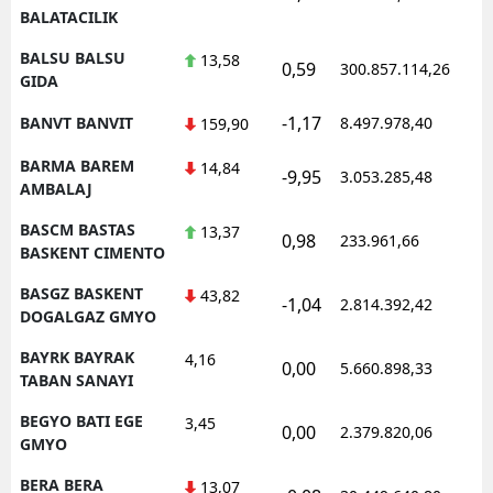
BALATACILIK
BALSU BALSU
13,58
0,59
300.857.114,26
1
GIDA
-1,17
BANVT BANVIT
8.497.978,40
1
159,90
BARMA BAREM
14,84
-9,95
3.053.285,48
1
AMBALAJ
BASCM BASTAS
13,37
0,98
233.961,66
1
BASKENT CIMENTO
BASGZ BASKENT
43,82
-1,04
2.814.392,42
1
DOGALGAZ GMYO
BAYRK BAYRAK
4,16
0,00
5.660.898,33
1
TABAN SANAYI
BEGYO BATI EGE
3,45
0,00
2.379.820,06
1
GMYO
BERA BERA
13,07