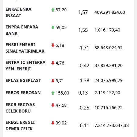
ENKAI ENKA
87,20
1,57
469.291.824,00
1
INSAAT
ENPRA ENPARA
59,05
1,55
1.016.179,40
1
BANK
ENSRI ENSARI
5,18
-1,71
38.643.024,52
1
SINAI YATIRIMLAR
ENTRA IC ENTERRA
4,76
-0,42
37.839.291,20
1
YEN. ENERJI
-1,38
EPLAS EGEPLAST
24.075.999,79
1
5,71
0,13
ERBOS ERBOSAN
2.119.152,90
1
155,00
ERCB ERCIYAS
47,58
-0,25
10.716.766,72
1
CELIK BORU
EREGL EREGLI
39,02
-6,11
7.214.773.647,38
1
DEMIR CELIK