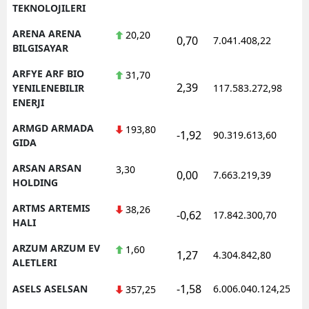
TEKNOLOJILERI
ARENA ARENA
20,20
0,70
7.041.408,22
1
BILGISAYAR
ARFYE ARF BIO
31,70
2,39
1
YENILENEBILIR
117.583.272,98
ENERJI
ARMGD ARMADA
193,80
-1,92
90.319.613,60
1
GIDA
ARSAN ARSAN
3,30
0,00
7.663.219,39
1
HOLDING
ARTMS ARTEMIS
38,26
-0,62
17.842.300,70
1
HALI
ARZUM ARZUM EV
1,60
1,27
4.304.842,80
1
ALETLERI
-1,58
ASELS ASELSAN
6.006.040.124,25
1
357,25