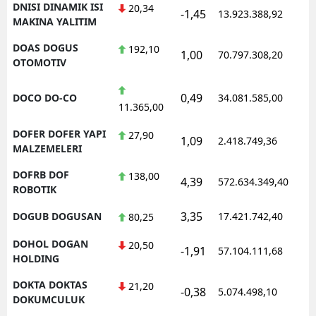
DNISI DINAMIK ISI
20,34
-1,45
13.923.388,92
1
MAKINA YALITIM
DOAS DOGUS
192,10
1,00
70.797.308,20
1
OTOMOTIV
0,49
DOCO DO-CO
34.081.585,00
1
11.365,00
DOFER DOFER YAPI
27,90
1,09
2.418.749,36
1
MALZEMELERI
DOFRB DOF
138,00
4,39
572.634.349,40
1
ROBOTIK
3,35
DOGUB DOGUSAN
17.421.742,40
1
80,25
DOHOL DOGAN
20,50
-1,91
57.104.111,68
1
HOLDING
DOKTA DOKTAS
21,20
-0,38
5.074.498,10
1
DOKUMCULUK