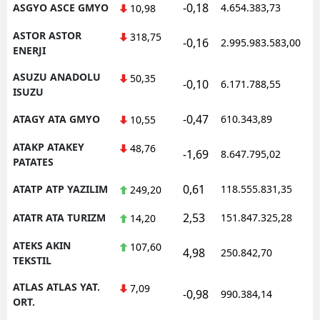
-0,18
ASGYO ASCE GMYO
4.654.383,73
1
10,98
ASTOR ASTOR
318,75
-0,16
2.995.983.583,00
1
ENERJI
ASUZU ANADOLU
50,35
-0,10
6.171.788,55
1
ISUZU
-0,47
ATAGY ATA GMYO
610.343,89
1
10,55
ATAKP ATAKEY
48,76
-1,69
8.647.795,02
1
PATATES
0,61
ATATP ATP YAZILIM
118.555.831,35
1
249,20
2,53
ATATR ATA TURIZM
151.847.325,28
1
14,20
ATEKS AKIN
107,60
4,98
250.842,70
1
TEKSTIL
ATLAS ATLAS YAT.
7,09
-0,98
990.384,14
1
ORT.