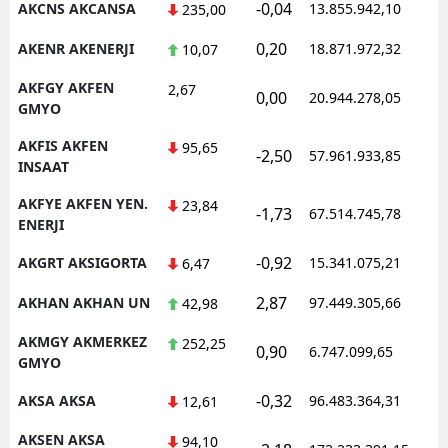
-0,04
AKCNS AKCANSA
13.855.942,10
1
235,00
0,20
AKENR AKENERJI
18.871.972,32
1
10,07
AKFGY AKFEN
2,67
0,00
20.944.278,05
1
GMYO
AKFIS AKFEN
95,65
-2,50
57.961.933,85
1
INSAAT
AKFYE AKFEN YEN.
23,84
-1,73
67.514.745,78
1
ENERJI
-0,92
AKGRT AKSIGORTA
15.341.075,21
1
6,47
2,87
AKHAN AKHAN UN
97.449.305,66
1
42,98
AKMGY AKMERKEZ
252,25
0,90
6.747.099,65
1
GMYO
-0,32
AKSA AKSA
96.483.364,31
1
12,61
AKSEN AKSA
94,10