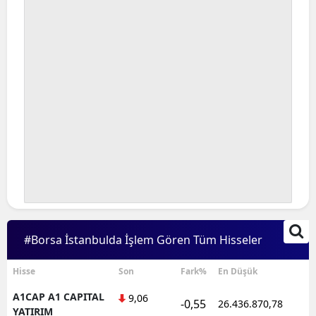
#Borsa İstanbulda İşlem Gören Tüm Hisseler
Hisse
Son
Fark%
En Düşük
A1CAP A1 CAPITAL
9,06
-0,55
26.436.870,78
1
YATIRIM