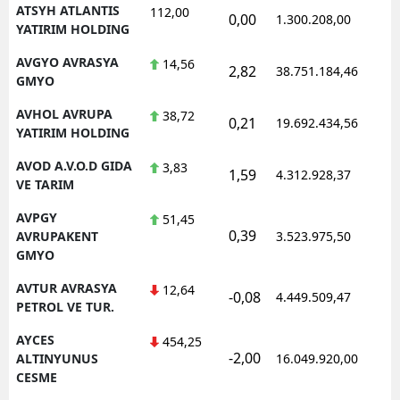
ATSYH ATLANTIS
112,00
0,00
1.300.208,00
1
YATIRIM HOLDING
AVGYO AVRASYA
14,56
2,82
38.751.184,46
1
GMYO
AVHOL AVRUPA
38,72
0,21
19.692.434,56
1
YATIRIM HOLDING
AVOD A.V.O.D GIDA
3,83
1,59
4.312.928,37
1
VE TARIM
AVPGY
51,45
0,39
1
AVRUPAKENT
3.523.975,50
GMYO
AVTUR AVRASYA
12,64
-0,08
4.449.509,47
1
PETROL VE TUR.
AYCES
454,25
-2,00
1
ALTINYUNUS
16.049.920,00
CESME