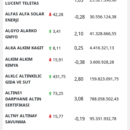
LUCENT TELETAS
ALFAS ALFA SOLAR
42,28
-0,28
30.556.124,38
1
ENERJI
ALGYO ALARKO
3,41
2,10
41.328.666,55
1
GMYO
0,25
ALKA ALKIM KAGIT
4.416.321,13
1
8,11
ALKIM ALKIM
15,91
-0,38
3.600.928,28
1
KIMYA
ALKLC ALTINKILIC
431,75
2,80
159.823.091,75
1
GIDA VE SUT
ALTINS1
73,25
3,08
1
DARPHANE ALTIN
788.058.502,43
SERTIFIKASI
ALTNY ALTINAY
15,77
-0,19
95.331.932,78
1
SAVUNMA