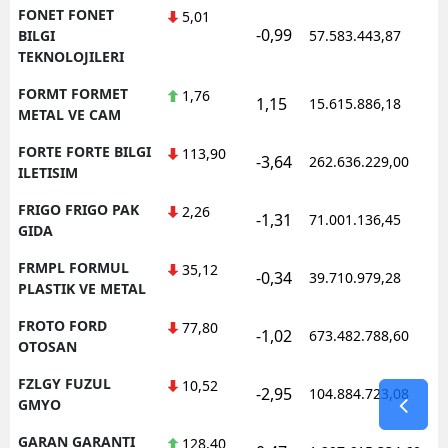
FONET FONET
5,01
-0,99
1
BILGI
57.583.443,87
TEKNOLOJILERI
FORMT FORMET
1,76
1,15
15.615.886,18
1
METAL VE CAM
FORTE FORTE BILGI
113,90
-3,64
262.636.229,00
1
ILETISIM
FRIGO FRIGO PAK
2,26
-1,31
71.001.136,45
1
GIDA
FRMPL FORMUL
35,12
-0,34
39.710.979,28
1
PLASTIK VE METAL
FROTO FORD
77,80
-1,02
673.482.788,60
1
OTOSAN
FZLGY FUZUL
10,52
-2,95
104.884.723,08
1
GMYO
GARAN GARANTI
128,40