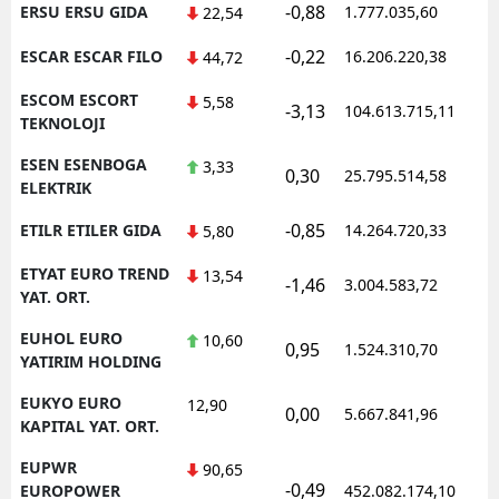
-0,88
ERSU ERSU GIDA
1.777.035,60
1
22,54
-0,22
ESCAR ESCAR FILO
16.206.220,38
1
44,72
ESCOM ESCORT
5,58
-3,13
104.613.715,11
1
TEKNOLOJI
ESEN ESENBOGA
3,33
0,30
25.795.514,58
1
ELEKTRIK
-0,85
ETILR ETILER GIDA
14.264.720,33
1
5,80
ETYAT EURO TREND
13,54
-1,46
3.004.583,72
1
YAT. ORT.
EUHOL EURO
10,60
0,95
1.524.310,70
1
YATIRIM HOLDING
EUKYO EURO
12,90
0,00
5.667.841,96
1
KAPITAL YAT. ORT.
EUPWR
90,65
-0,49
1
EUROPOWER
452.082.174,10