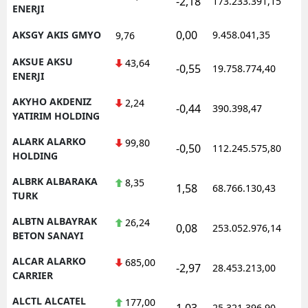
-2,18
173.233.391,15
1
ENERJI
0,00
AKSGY AKIS GMYO
9.458.041,35
1
9,76
AKSUE AKSU
43,64
-0,55
19.758.774,40
1
ENERJI
AKYHO AKDENIZ
2,24
-0,44
390.398,47
1
YATIRIM HOLDING
ALARK ALARKO
99,80
-0,50
112.245.575,80
1
HOLDING
ALBRK ALBARAKA
8,35
1,58
68.766.130,43
1
TURK
ALBTN ALBAYRAK
26,24
0,08
253.052.976,14
1
BETON SANAYI
ALCAR ALARKO
685,00
-2,97
28.453.213,00
1
CARRIER
ALCTL ALCATEL
177,00
1,03
25.321.396,90
1