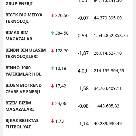
1,06
84.113.241,30
1
GRUP ENERJI
BIGTK BIG MEDYA
370,50
-0,07
44.370.395,00
1
TEKNOLOJI
BIMAS BIM
384,50
0,59
1.545.852.853,75
1
MAGAZALAR
BINBN BIN ULASIM
178,70
-1,87
26.014.527,10
1
TEKNOLOJILERI
BINHO 1000
10,18
4,09
214.195.304,59
1
YATIRIMLAR HOL.
BIOEN BIOTREND
17,42
-1,58
34.764.409,11
1
CEVRE VE ENERJI
BIZIM BIZIM
24,06
-0,08
1.443.605,82
1
MAGAZALARI
BJKAS BESIKTAS
1,73
-1,14
40.289.930,49
1
FUTBOL YAT.