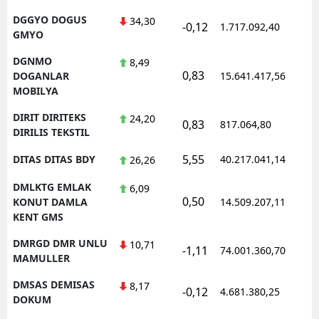
DGGYO DOGUS
34,30
-0,12
1.717.092,40
1
GMYO
DGNMO
8,49
0,83
1
DOGANLAR
15.641.417,56
MOBILYA
DIRIT DIRITEKS
24,20
0,83
817.064,80
1
DIRILIS TEKSTIL
5,55
DITAS DITAS BDY
40.217.041,14
1
26,26
DMLKTG EMLAK
6,09
0,50
1
KONUT DAMLA
14.509.207,11
KENT GMS
DMRGD DMR UNLU
10,71
-1,11
74.001.360,70
1
MAMULLER
DMSAS DEMISAS
8,17
-0,12
4.681.380,25
1
DOKUM