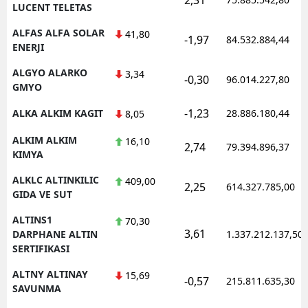
LUCENT TELETAS
ALFAS ALFA SOLAR
41,80
-1,97
84.532.884,44
ENERJI
ALGYO ALARKO
3,34
-0,30
96.014.227,80
GMYO
-1,23
ALKA ALKIM KAGIT
28.886.180,44
8,05
ALKIM ALKIM
16,10
2,74
79.394.896,37
KIMYA
ALKLC ALTINKILIC
409,00
2,25
614.327.785,00
GIDA VE SUT
ALTINS1
70,30
3,61
DARPHANE ALTIN
1.337.212.137,50
SERTIFIKASI
ALTNY ALTINAY
15,69
-0,57
215.811.635,30
SAVUNMA