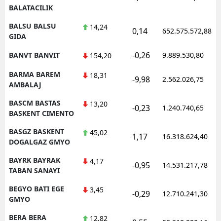
BALATACILIK
BALSU BALSU
14,24
0,14
652.575.572,88
GIDA
-0,26
BANVT BANVIT
9.889.530,80
154,20
BARMA BAREM
18,31
-9,98
2.562.026,75
AMBALAJ
BASCM BASTAS
13,20
-0,23
1.240.740,65
BASKENT CIMENTO
BASGZ BASKENT
45,02
1,17
16.318.624,40
DOGALGAZ GMYO
BAYRK BAYRAK
4,17
-0,95
14.531.217,78
TABAN SANAYI
BEGYO BATI EGE
3,45
-0,29
12.710.241,30
GMYO
BERA BERA
12,82