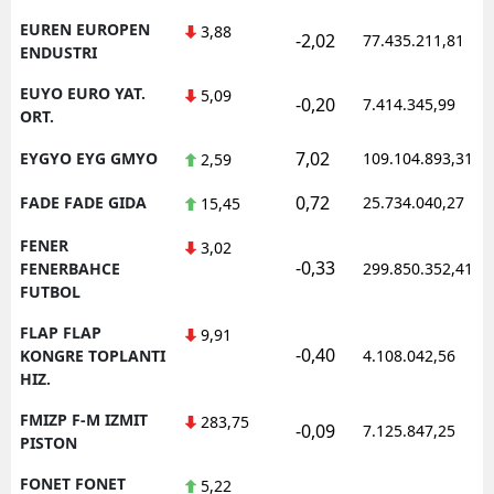
EUREN EUROPEN
3,88
-2,02
77.435.211,81
ENDUSTRI
EUYO EURO YAT.
5,09
-0,20
7.414.345,99
ORT.
7,02
EYGYO EYG GMYO
109.104.893,31
2,59
0,72
FADE FADE GIDA
25.734.040,27
15,45
FENER
3,02
-0,33
FENERBAHCE
299.850.352,41
FUTBOL
FLAP FLAP
9,91
-0,40
KONGRE TOPLANTI
4.108.042,56
HIZ.
FMIZP F-M IZMIT
283,75
-0,09
7.125.847,25
PISTON
FONET FONET
5,22