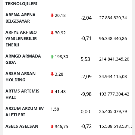
TEKNOLOJILERI
ARENA ARENA
20,18
-2,04
27.834.820,34
BILGISAYAR
ARFYE ARF BIO
30,92
-0,71
YENILENEBILIR
96.348.440,86
ENERJI
ARMGD ARMADA
198,30
5,53
214.841.345,20
GIDA
ARSAN ARSAN
3,28
-2,09
34.944.115,03
HOLDING
ARTMS ARTEMIS
41,48
-9,98
193.777.304,42
HALI
ARZUM ARZUM EV
1,58
0,00
25.405.079,79
ALETLERI
-0,72
ASELS ASELSAN
15.538.518.531,5
346,75