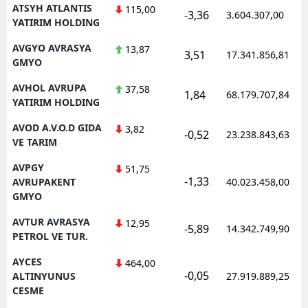
ATSYH ATLANTIS
115,00
-3,36
3.604.307,00
YATIRIM HOLDING
AVGYO AVRASYA
13,87
3,51
17.341.856,81
GMYO
AVHOL AVRUPA
37,58
1,84
68.179.707,84
YATIRIM HOLDING
AVOD A.V.O.D GIDA
3,82
-0,52
23.238.843,63
VE TARIM
AVPGY
51,75
-1,33
AVRUPAKENT
40.023.458,00
GMYO
AVTUR AVRASYA
12,95
-5,89
14.342.749,90
PETROL VE TUR.
AYCES
464,00
-0,05
ALTINYUNUS
27.919.889,25
CESME