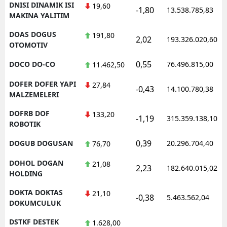
DNISI DINAMIK ISI
19,60
-1,80
13.538.785,83
MAKINA YALITIM
DOAS DOGUS
191,80
2,02
193.326.020,60
OTOMOTIV
0,55
DOCO DO-CO
76.496.815,00
11.462,50
DOFER DOFER YAPI
27,84
-0,43
14.100.780,38
MALZEMELERI
DOFRB DOF
133,20
-1,19
315.359.138,10
ROBOTIK
0,39
DOGUB DOGUSAN
20.296.704,40
76,70
DOHOL DOGAN
21,08
2,23
182.640.015,02
HOLDING
DOKTA DOKTAS
21,10
-0,38
5.463.562,04
DOKUMCULUK
DSTKF DESTEK
1.628,00