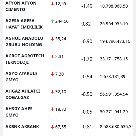
AFYON AFYON
12,55
-1,49
10.798.968,50
CIMENTO
AGESA AGESA
244,60
0,82
26.964.955,10
HAYAT EMEKLILIK
AGHOL ANADOLU
35,24
-0,90
194.790.483,16
GRUBU HOLDING
AGROT AGROTECH
2,31
-1,70
33.171.758,15
TEKNOLOJI
AGYO ATAKULE
7,30
-0,54
1.678.131,39
GMYO
AHGAZ AHLATCI
32,10
-0,50
56.991.354,94
DOGALGAZ
AHSGY AHES
18,72
-0,05
50.271.941,29
GMYO
-0,81
AKBNK AKBANK
8.583.680.636,35
67,55