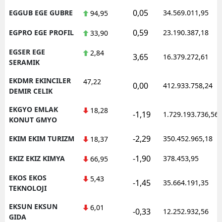
0,05
EGGUB EGE GUBRE
34.569.011,95
94,95
0,59
EGPRO EGE PROFIL
23.190.387,18
33,90
EGSER EGE
2,84
3,65
16.379.272,61
SERAMIK
EKDMR EKINCILER
47,22
0,00
412.933.758,24
DEMIR CELIK
EKGYO EMLAK
18,28
-1,19
1.729.193.736,56
KONUT GMYO
-2,29
EKIM EKIM TURIZM
350.452.965,18
18,37
-1,90
EKIZ EKIZ KIMYA
378.453,95
66,95
EKOS EKOS
5,43
-1,45
35.664.191,35
TEKNOLOJI
EKSUN EKSUN
6,01
-0,33
12.252.932,56
GIDA