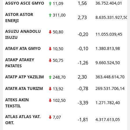
1,56
ASGYO ASCE GMYO
36.752.404,01
11,09
ASTOR ASTOR
311,00
2,73
8.635.331.927,50
ENERJI
ASUZU ANADOLU
50,80
-0,20
11.055.039,45
ISUZU
-0,10
ATAGY ATA GMYO
1.380.813,98
10,50
ATAKP ATAKEY
50,75
-1,26
9.660.524,50
PATATES
2,30
ATATP ATP YAZILIM
363.448.614,70
248,70
-0,78
ATATR ATA TURIZM
269.531.706,14
13,92
ATEKS AKIN
102,50
-3,39
1.271.782,40
TEKSTIL
ATLAS ATLAS YAT.
7,07
-1,81
4.317.613,05
ORT.