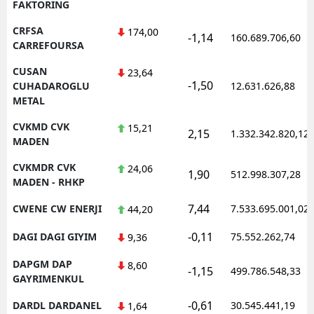
FAKTORING
CRFSA
174,00
-1,14
160.689.706,60
CARREFOURSA
CUSAN
23,64
-1,50
CUHADAROGLU
12.631.626,88
METAL
CVKMD CVK
15,21
2,15
1.332.342.820,12
MADEN
CVKMDR CVK
24,06
1,90
512.998.307,28
MADEN - RHKP
7,44
CWENE CW ENERJI
7.533.695.001,02
44,20
-0,11
DAGI DAGI GIYIM
75.552.262,74
9,36
DAPGM DAP
8,60
-1,15
499.786.548,33
GAYRIMENKUL
-0,61
DARDL DARDANEL
30.545.441,19
1,64