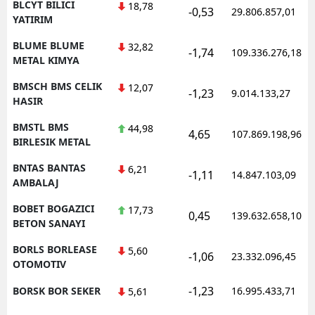
BLCYT BILICI
18,78
-0,53
29.806.857,01
YATIRIM
BLUME BLUME
32,82
-1,74
109.336.276,18
METAL KIMYA
BMSCH BMS CELIK
12,07
-1,23
9.014.133,27
HASIR
BMSTL BMS
44,98
4,65
107.869.198,96
BIRLESIK METAL
BNTAS BANTAS
6,21
-1,11
14.847.103,09
AMBALAJ
BOBET BOGAZICI
17,73
0,45
139.632.658,10
BETON SANAYI
BORLS BORLEASE
5,60
-1,06
23.332.096,45
OTOMOTIV
-1,23
BORSK BOR SEKER
16.995.433,71
5,61