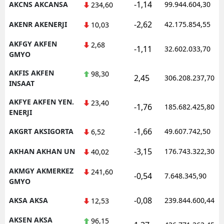
-1,14
AKCNS AKCANSA
99.944.604,30
234,60
-2,62
AKENR AKENERJI
42.175.854,55
10,03
AKFGY AKFEN
2,68
-1,11
32.602.033,70
GMYO
AKFIS AKFEN
98,30
2,45
306.208.237,70
INSAAT
AKFYE AKFEN YEN.
23,40
-1,76
185.682.425,80
ENERJI
-1,66
AKGRT AKSIGORTA
49.607.742,50
6,52
-3,15
AKHAN AKHAN UN
176.743.322,30
40,02
AKMGY AKMERKEZ
241,60
-0,54
7.648.345,90
GMYO
-0,08
AKSA AKSA
239.844.600,44
12,53
AKSEN AKSA
96,15