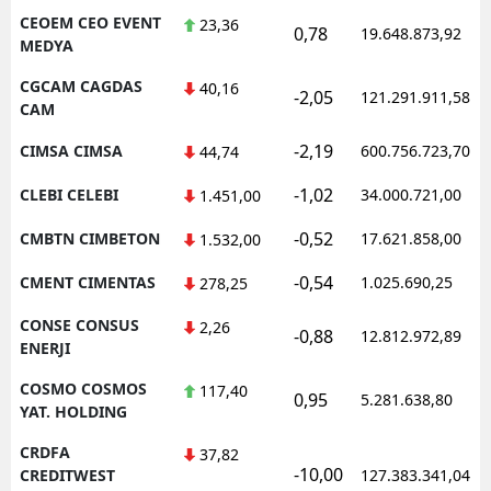
CEOEM CEO EVENT
23,36
0,78
19.648.873,92
MEDYA
CGCAM CAGDAS
40,16
-2,05
121.291.911,58
CAM
-2,19
CIMSA CIMSA
600.756.723,70
44,74
-1,02
CLEBI CELEBI
34.000.721,00
1.451,00
-0,52
CMBTN CIMBETON
17.621.858,00
1.532,00
-0,54
CMENT CIMENTAS
1.025.690,25
278,25
CONSE CONSUS
2,26
-0,88
12.812.972,89
ENERJI
COSMO COSMOS
117,40
0,95
5.281.638,80
YAT. HOLDING
CRDFA
37,82
-10,00
CREDITWEST
127.383.341,04