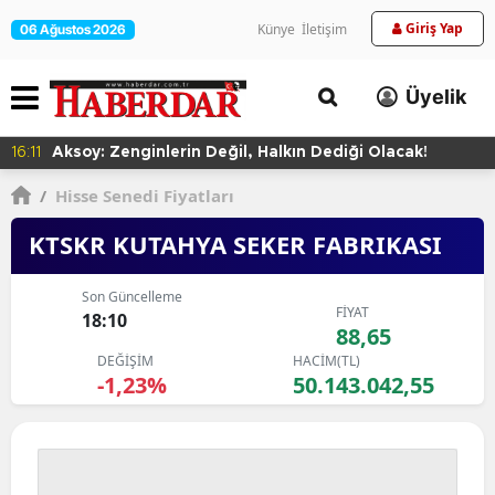
Giriş Yap
Künye
İletişim
06 Ağustos 2026
Üyelik
16:11
Aksoy: Zenginlerin Değil, Halkın Dediği Olacak!
/
Hisse Senedi Fiyatları
KTSKR KUTAHYA SEKER FABRIKASI
Son Güncelleme
FİYAT
18:10
88,65
DEĞİŞİM
HACİM(TL)
-1,23%
50.143.042,55