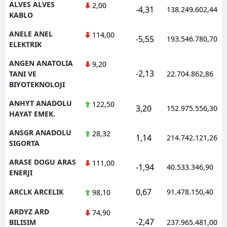
ALVES ALVES
2,00
-4,31
138.249.602,44
KABLO
ANELE ANEL
114,00
-5,55
193.546.780,70
ELEKTRIK
ANGEN ANATOLIA
9,20
-2,13
TANI VE
22.704.862,86
BIYOTEKNOLOJI
ANHYT ANADOLU
122,50
3,20
152.975.556,30
HAYAT EMEK.
ANSGR ANADOLU
28,32
1,14
214.742.121,26
SIGORTA
ARASE DOGU ARAS
111,00
-1,94
40.533.346,90
ENERJI
0,67
ARCLK ARCELIK
91.478.150,40
98,10
ARDYZ ARD
74,90
-2,47
BILISIM
237.965.481,00