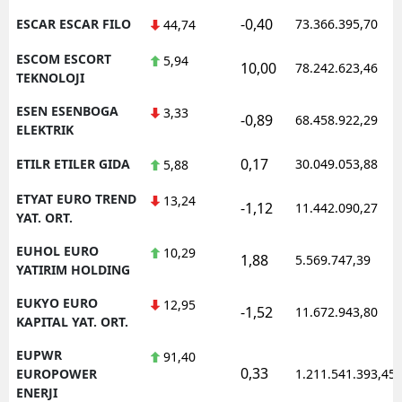
-0,40
ESCAR ESCAR FILO
73.366.395,70
44,74
ESCOM ESCORT
5,94
10,00
78.242.623,46
TEKNOLOJI
ESEN ESENBOGA
3,33
-0,89
68.458.922,29
ELEKTRIK
0,17
ETILR ETILER GIDA
30.049.053,88
5,88
ETYAT EURO TREND
13,24
-1,12
11.442.090,27
YAT. ORT.
EUHOL EURO
10,29
1,88
5.569.747,39
YATIRIM HOLDING
EUKYO EURO
12,95
-1,52
11.672.943,80
KAPITAL YAT. ORT.
EUPWR
91,40
0,33
EUROPOWER
1.211.541.393,45
ENERJI