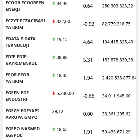
ECOGR ECOGREEN
34,40
0,64
250.303.323,32
ENERJI
ECZYT ECZACIBASI
322,00
-0,92
82.779.318,75
YATIRIM
EDATA E-DATA
19,15
4,64
194.415.325,43
TEKNOLOJI
EDIP EDIP
38,88
5,31
153.878.830,38
GAYRIMENKUL
EFOR EFOR
18,35
1,94
2.420.538.877,84
YATIRIM
EGEEN EGE
5.230,00
-0,66
34.011.945,00
ENDUSTRI
EGEGY EGEYAPI
29,12
0,00
33.361.295,62
AVRUPA GMYO
EGEPO NASMED
18,65
1,91
50.433.671,29
EGEPOL