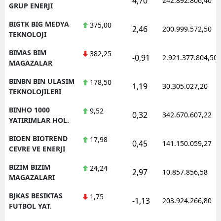
4,70
242.892.806,40
GRUP ENERJI
BIGTK BIG MEDYA
375,00
2,46
200.999.572,50
TEKNOLOJI
BIMAS BIM
382,25
-0,91
2.921.377.804,50
MAGAZALAR
BINBN BIN ULASIM
178,50
1,19
30.305.027,20
TEKNOLOJILERI
BINHO 1000
9,52
0,32
342.670.607,22
YATIRIMLAR HOL.
BIOEN BIOTREND
17,98
0,45
141.150.059,27
CEVRE VE ENERJI
BIZIM BIZIM
24,24
2,97
10.857.856,58
MAGAZALARI
BJKAS BESIKTAS
1,75
-1,13
203.924.266,80
FUTBOL YAT.