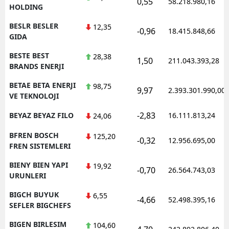
0,55
58.218.980,16
HOLDING
BESLR BESLER
12,35
-0,96
18.415.848,66
GIDA
BESTE BEST
28,38
1,50
211.043.393,28
BRANDS ENERJI
BETAE BETA ENERJI
98,75
9,97
2.393.301.990,00
VE TEKNOLOJI
-2,83
BEYAZ BEYAZ FILO
16.111.813,24
24,06
BFREN BOSCH
125,20
-0,32
12.956.695,00
FREN SISTEMLERI
BIENY BIEN YAPI
19,92
-0,70
26.564.743,03
URUNLERI
BIGCH BUYUK
6,55
-4,66
52.498.395,16
SEFLER BIGCHEFS
BIGEN BIRLESIM
104,60