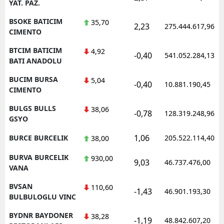
YAT. PAZ.
BSOKE BATICIM
35,70
2,23
275.444.617,96
CIMENTO
BTCIM BATICIM
4,92
-0,40
541.052.284,13
BATI ANADOLU
BUCIM BURSA
5,04
-0,40
10.881.190,45
CIMENTO
BULGS BULLS
38,06
-0,78
128.319.248,96
GSYO
1,06
BURCE BURCELIK
205.522.114,40
38,00
BURVA BURCELIK
930,00
9,03
46.737.476,00
VANA
BVSAN
110,60
-1,43
46.901.193,30
BULBULOGLU VINC
BYDNR BAYDONER
38,28
-1,19
48.842.607,20