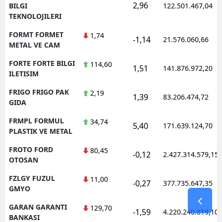
2,96
BILGI
122.501.467,04
TEKNOLOJILERI
FORMT FORMET
1,74
-1,14
21.576.060,66
METAL VE CAM
FORTE FORTE BILGI
114,60
1,51
141.876.972,20
ILETISIM
FRIGO FRIGO PAK
2,19
1,39
83.206.474,72
GIDA
FRMPL FORMUL
34,74
5,40
171.639.124,70
PLASTIK VE METAL
FROTO FORD
80,45
-0,12
2.427.314.579,15
OTOSAN
FZLGY FUZUL
11,00
-0,27
377.735.647,35
GMYO
GARAN GARANTI
129,70
-1,59
4.220.240.819,10
BANKASI