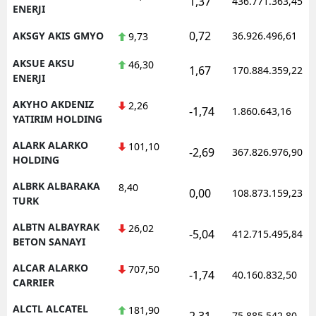
1,37
436.771.363,45
ENERJI
0,72
AKSGY AKIS GMYO
36.926.496,61
9,73
AKSUE AKSU
46,30
1,67
170.884.359,22
ENERJI
AKYHO AKDENIZ
2,26
-1,74
1.860.643,16
YATIRIM HOLDING
ALARK ALARKO
101,10
-2,69
367.826.976,90
HOLDING
ALBRK ALBARAKA
8,40
0,00
108.873.159,23
TURK
ALBTN ALBAYRAK
26,02
-5,04
412.715.495,84
BETON SANAYI
ALCAR ALARKO
707,50
-1,74
40.160.832,50
CARRIER
ALCTL ALCATEL
181,90
2,31
75.885.542,80