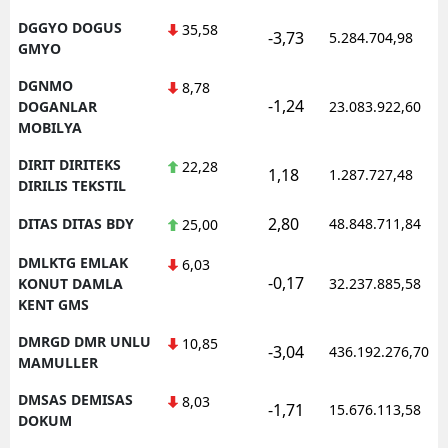
DGGYO DOGUS
35,58
-3,73
5.284.704,98
GMYO
DGNMO
8,78
-1,24
DOGANLAR
23.083.922,60
MOBILYA
DIRIT DIRITEKS
22,28
1,18
1.287.727,48
DIRILIS TEKSTIL
2,80
DITAS DITAS BDY
48.848.711,84
25,00
DMLKTG EMLAK
6,03
-0,17
KONUT DAMLA
32.237.885,58
KENT GMS
DMRGD DMR UNLU
10,85
-3,04
436.192.276,70
MAMULLER
DMSAS DEMISAS
8,03
-1,71
15.676.113,58
DOKUM