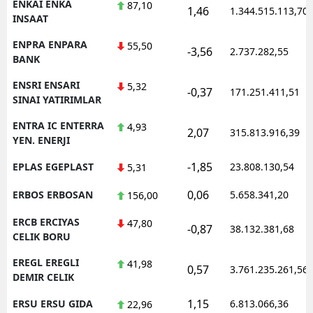
ENKAI ENKA
87,10
1,46
1.344.515.113,70
INSAAT
ENPRA ENPARA
55,50
-3,56
2.737.282,55
BANK
ENSRI ENSARI
5,32
-0,37
171.251.411,51
SINAI YATIRIMLAR
ENTRA IC ENTERRA
4,93
2,07
315.813.916,39
YEN. ENERJI
-1,85
EPLAS EGEPLAST
23.808.130,54
5,31
0,06
ERBOS ERBOSAN
5.658.341,20
156,00
ERCB ERCIYAS
47,80
-0,87
38.132.381,68
CELIK BORU
EREGL EREGLI
41,98
0,57
3.761.235.261,56
DEMIR CELIK
1,15
ERSU ERSU GIDA
6.813.066,36
22,96