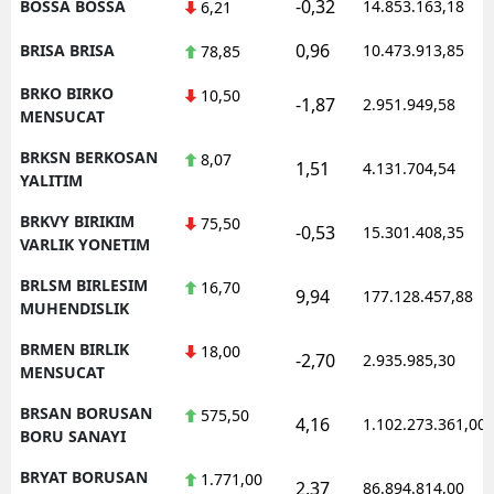
-0,32
BOSSA BOSSA
14.853.163,18
6,21
0,96
BRISA BRISA
10.473.913,85
78,85
BRKO BIRKO
10,50
-1,87
2.951.949,58
MENSUCAT
BRKSN BERKOSAN
8,07
1,51
4.131.704,54
YALITIM
BRKVY BIRIKIM
75,50
-0,53
15.301.408,35
VARLIK YONETIM
BRLSM BIRLESIM
16,70
9,94
177.128.457,88
MUHENDISLIK
BRMEN BIRLIK
18,00
-2,70
2.935.985,30
MENSUCAT
BRSAN BORUSAN
575,50
4,16
1.102.273.361,00
BORU SANAYI
BRYAT BORUSAN
1.771,00
2,37
86.894.814,00