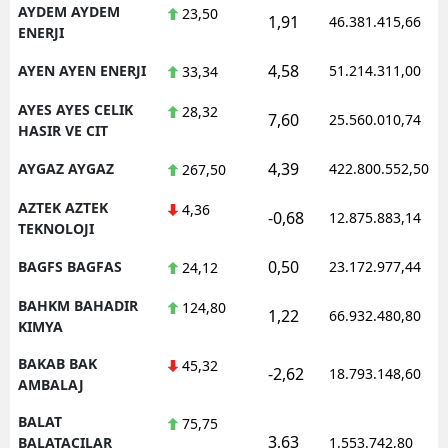
AYDEM AYDEM
23,50
1,91
46.381.415,66
ENERJI
4,58
AYEN AYEN ENERJI
51.214.311,00
33,34
AYES AYES CELIK
28,32
7,60
25.560.010,74
HASIR VE CIT
4,39
AYGAZ AYGAZ
422.800.552,50
267,50
AZTEK AZTEK
4,36
-0,68
12.875.883,14
TEKNOLOJI
0,50
BAGFS BAGFAS
23.172.977,44
24,12
BAHKM BAHADIR
124,80
1,22
66.932.480,80
KIMYA
BAKAB BAK
45,32
-2,62
18.793.148,60
AMBALAJ
BALAT
75,75
3,63
BALATACILAR
1.553.742,80