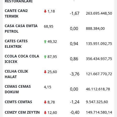
RESTORANLARI
CANTE CAN2
1,18
-1,67
263.695.448,50
TERMIK
CASA CASA EMTIA
68,95
0,00
888.384,00
PETROL
CATES CATES
49,32
0,94
135.951.092,75
ELEKTRIK
CCOLA COCA COLA
87,95
0,86
356.434.937,75
ICECEK
CELHA CELIK
25,60
-3,76
121.667.770,72
HALAT
CEMAS CEMAS
4,15
0,00
46.112.618,78
DOKUM
-1,24
CEMTS CEMTAS
9.547.325,60
8,78
-0,40
CEMZY CEM ZEYTIN
149.714.580,14
12,60