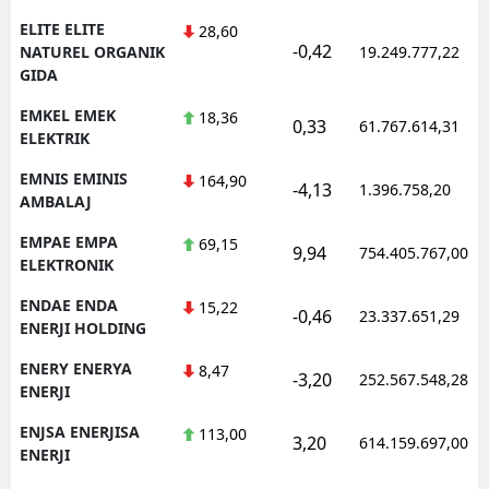
ELITE ELITE
28,60
-0,42
NATUREL ORGANIK
19.249.777,22
GIDA
EMKEL EMEK
18,36
0,33
61.767.614,31
ELEKTRIK
EMNIS EMINIS
164,90
-4,13
1.396.758,20
AMBALAJ
EMPAE EMPA
69,15
9,94
754.405.767,00
ELEKTRONIK
ENDAE ENDA
15,22
-0,46
23.337.651,29
ENERJI HOLDING
ENERY ENERYA
8,47
-3,20
252.567.548,28
ENERJI
ENJSA ENERJISA
113,00
3,20
614.159.697,00
ENERJI