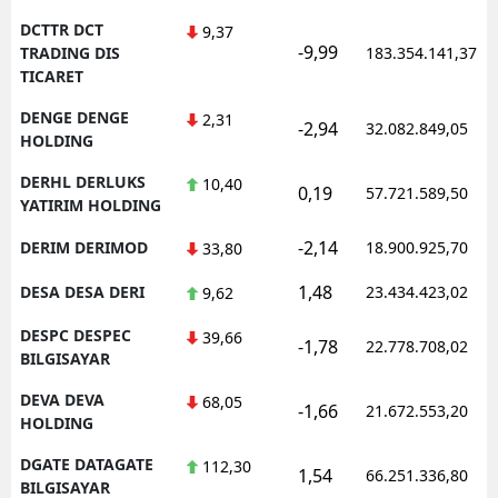
DCTTR DCT
9,37
-9,99
TRADING DIS
183.354.141,37
TICARET
DENGE DENGE
2,31
-2,94
32.082.849,05
HOLDING
DERHL DERLUKS
10,40
0,19
57.721.589,50
YATIRIM HOLDING
-2,14
DERIM DERIMOD
18.900.925,70
33,80
1,48
DESA DESA DERI
23.434.423,02
9,62
DESPC DESPEC
39,66
-1,78
22.778.708,02
BILGISAYAR
DEVA DEVA
68,05
-1,66
21.672.553,20
HOLDING
DGATE DATAGATE
112,30
1,54
66.251.336,80
BILGISAYAR