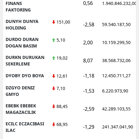
0,56
FINANS
1.940.846.232,00
FAKTORING
DUNYH DUNYA
151,00
-2,58
59.540.187,50
HOLDING
DURDO DURAN
5,10
2,00
10.159.299,50
DOGAN BASIM
DURKN DURUKAN
19,02
8,07
38.568.732,06
SEKERLEME
-1,18
DYOBY DYO BOYA
12.450.711,27
12,61
DZGYO DENIZ
7,10
-1,53
6.220.973,90
GMYO
EBEBK EBEBEK
88,45
-2,59
42.289.103,55
MAGAZACILIK
ECILC ECZACIBASI
68,95
-1,29
241.347.041,90
ILAC