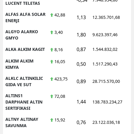
LUCENT TELETAS
ALFAS ALFA SOLAR
42,88
1,13
12.365.701,68
1
ENERJI
ALGYO ALARKO
3,40
1,80
9.623.397,46
1
GMYO
0,87
ALKA ALKIM KAGIT
1.544.832,02
1
8,16
ALKIM ALKIM
16,05
0,50
1.517.290,43
1
KIMYA
ALKLC ALTINKILIC
423,75
0,89
28.715.570,00
1
GIDA VE SUT
ALTINS1
72,08
1,44
1
DARPHANE ALTIN
138.783.234,27
SERTIFIKASI
ALTNY ALTINAY
15,92
0,76
23.122.036,18
1
SAVUNMA