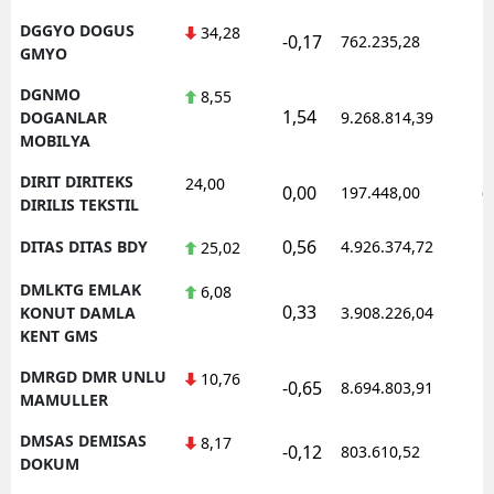
DGGYO DOGUS
34,28
-0,17
762.235,28
1
GMYO
DGNMO
8,55
1,54
1
DOGANLAR
9.268.814,39
MOBILYA
DIRIT DIRITEKS
24,00
0,00
197.448,00
0
DIRILIS TEKSTIL
0,56
DITAS DITAS BDY
4.926.374,72
1
25,02
DMLKTG EMLAK
6,08
0,33
1
KONUT DAMLA
3.908.226,04
KENT GMS
DMRGD DMR UNLU
10,76
-0,65
8.694.803,91
1
MAMULLER
DMSAS DEMISAS
8,17
-0,12
803.610,52
1
DOKUM