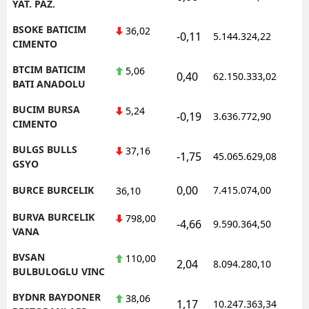
YAT. PAZ.
BSOKE BATICIM
36,02
-0,11
5.144.324,22
1
CIMENTO
BTCIM BATICIM
5,06
0,40
62.150.333,02
1
BATI ANADOLU
BUCIM BURSA
5,24
-0,19
3.636.772,90
1
CIMENTO
BULGS BULLS
37,16
-1,75
45.065.629,08
1
GSYO
0,00
BURCE BURCELIK
7.415.074,00
1
36,10
BURVA BURCELIK
798,00
-4,66
9.590.364,50
1
VANA
BVSAN
110,00
2,04
8.094.280,10
1
BULBULOGLU VINC
BYDNR BAYDONER
38,06
1,17
10.247.363,34
1