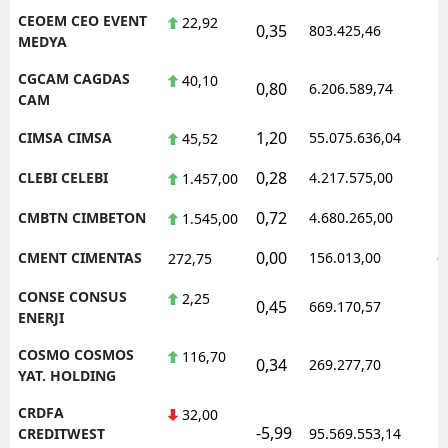
CEOEM CEO EVENT
22,92
0,35
803.425,46
1
MEDYA
CGCAM CAGDAS
40,10
0,80
6.206.589,74
1
CAM
1,20
CIMSA CIMSA
55.075.636,04
1
45,52
0,28
CLEBI CELEBI
4.217.575,00
1
1.457,00
0,72
CMBTN CIMBETON
4.680.265,00
1
1.545,00
0,00
CMENT CIMENTAS
156.013,00
0
272,75
CONSE CONSUS
2,25
0,45
669.170,57
1
ENERJI
COSMO COSMOS
116,70
0,34
269.277,70
1
YAT. HOLDING
CRDFA
32,00
-5,99
1
CREDITWEST
95.569.553,14