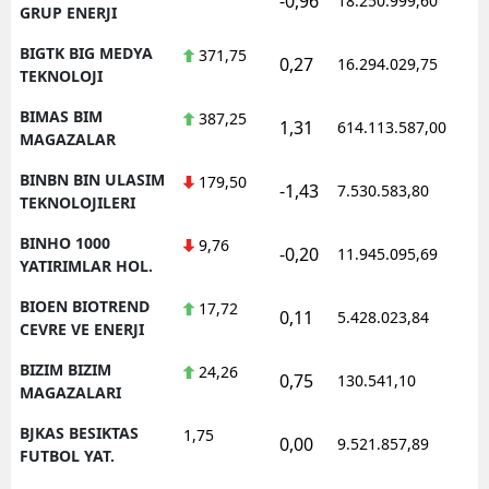
-0,96
18.250.999,60
1
GRUP ENERJI
BIGTK BIG MEDYA
371,75
0,27
16.294.029,75
1
TEKNOLOJI
BIMAS BIM
387,25
1,31
614.113.587,00
1
MAGAZALAR
BINBN BIN ULASIM
179,50
-1,43
7.530.583,80
1
TEKNOLOJILERI
BINHO 1000
9,76
-0,20
11.945.095,69
1
YATIRIMLAR HOL.
BIOEN BIOTREND
17,72
0,11
5.428.023,84
1
CEVRE VE ENERJI
BIZIM BIZIM
24,26
0,75
130.541,10
1
MAGAZALARI
BJKAS BESIKTAS
1,75
0,00
9.521.857,89
1
FUTBOL YAT.