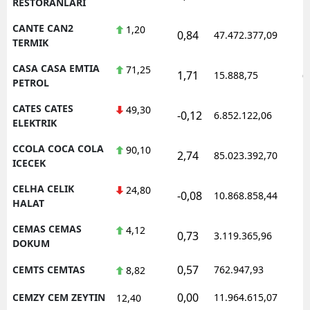
RESTORANLARI
CANTE CAN2
1,20
0,84
47.472.377,09
1
TERMIK
CASA CASA EMTIA
71,25
1,71
15.888,75
0
PETROL
CATES CATES
49,30
-0,12
6.852.122,06
1
ELEKTRIK
CCOLA COCA COLA
90,10
2,74
85.023.392,70
1
ICECEK
CELHA CELIK
24,80
-0,08
10.868.858,44
1
HALAT
CEMAS CEMAS
4,12
0,73
3.119.365,96
1
DOKUM
0,57
CEMTS CEMTAS
762.947,93
1
8,82
0,00
CEMZY CEM ZEYTIN
11.964.615,07
1
12,40