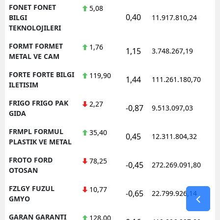
FONET FONET
5,08
0,40
1
BILGI
11.917.810,24
TEKNOLOJILERI
FORMT FORMET
1,76
1,15
3.748.267,19
1
METAL VE CAM
FORTE FORTE BILGI
119,90
1,44
111.261.180,70
1
ILETISIM
FRIGO FRIGO PAK
2,27
-0,87
9.513.097,03
1
GIDA
FRMPL FORMUL
35,40
0,45
12.311.804,32
1
PLASTIK VE METAL
FROTO FORD
78,25
-0,45
272.269.091,80
1
OTOSAN
FZLGY FUZUL
10,77
-0,65
22.799.926,14
1
GMYO
GARAN GARANTI
128,00