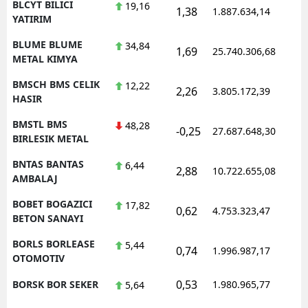
BLCYT BILICI
19,16
1,38
1.887.634,14
1
YATIRIM
BLUME BLUME
34,84
1,69
25.740.306,68
1
METAL KIMYA
BMSCH BMS CELIK
12,22
2,26
3.805.172,39
1
HASIR
BMSTL BMS
48,28
-0,25
27.687.648,30
1
BIRLESIK METAL
BNTAS BANTAS
6,44
2,88
10.722.655,08
1
AMBALAJ
BOBET BOGAZICI
17,82
0,62
4.753.323,47
1
BETON SANAYI
BORLS BORLEASE
5,44
0,74
1.996.987,17
1
OTOMOTIV
0,53
BORSK BOR SEKER
1.980.965,77
1
5,64