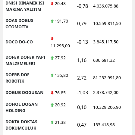
DNISI DINAMIK ISI
20,48
-0,78
4.036.075,88
1
MAKINA YALITIM
DOAS DOGUS
191,70
0,79
10.559.811,50
1
OTOMOTIV
-0,13
DOCO DO-CO
3.845.117,50
1
11.295,00
DOFER DOFER YAPI
27,92
1,16
636.681,32
1
MALZEMELERI
DOFRB DOF
135,80
2,72
81.252.991,80
1
ROBOTIK
-1,03
DOGUB DOGUSAN
2.378.742,00
1
76,85
DOHOL DOGAN
20,92
0,10
10.329.206,90
1
HOLDING
DOKTA DOKTAS
21,38
0,47
153.418,98
1
DOKUMCULUK