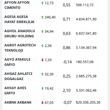
AFYON AFYON
12,73
0,55
506.112,72
1
CIMENTO
AGESA AGESA
240,40
0,71
4.834.871,90
1
HAYAT EMEKLILIK
AGHOL ANADOLU
34,94
0,63
6.837.041,80
1
GRUBU HOLDING
AGROT AGROTECH
2,34
0,86
5.134.367,94
1
TEKNOLOJI
AGYO ATAKULE
7,29
-0,14
180.557,06
1
GMYO
AHGAZ AHLATCI
32,30
0,25
2.685.275,38
1
DOGALGAZ
AHSGY AHES
19,42
2,10
5.331.062,46
1
GMYO
-0,07
AKBNK AKBANK
820.336.205,30
1
67,05