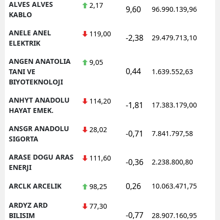
ALVES ALVES
2,17
9,60
96.990.139,96
1
KABLO
ANELE ANEL
119,00
-2,38
29.479.713,10
1
ELEKTRIK
ANGEN ANATOLIA
9,05
0,44
1
TANI VE
1.639.552,63
BIYOTEKNOLOJI
ANHYT ANADOLU
114,20
-1,81
17.383.179,00
1
HAYAT EMEK.
ANSGR ANADOLU
28,02
-0,71
7.841.797,58
1
SIGORTA
ARASE DOGU ARAS
111,60
-0,36
2.238.800,80
1
ENERJI
0,26
ARCLK ARCELIK
10.063.471,75
1
98,25
ARDYZ ARD
77,30
-0,77
1
BILISIM
28.907.160,95