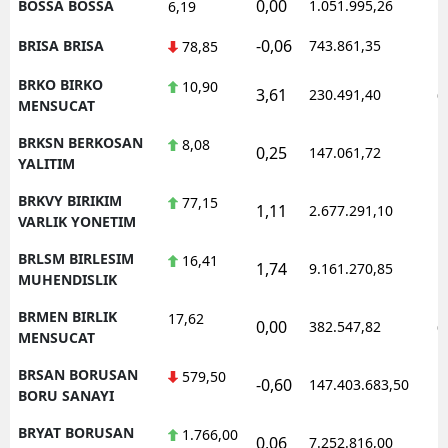
0,00
BOSSA BOSSA
1.051.995,26
1
6,19
-0,06
BRISA BRISA
743.861,35
1
78,85
BRKO BIRKO
10,90
3,61
230.491,40
0
MENSUCAT
BRKSN BERKOSAN
8,08
0,25
147.061,72
1
YALITIM
BRKVY BIRIKIM
77,15
1,11
2.677.291,10
1
VARLIK YONETIM
BRLSM BIRLESIM
16,41
1,74
9.161.270,85
1
MUHENDISLIK
BRMEN BIRLIK
17,62
0,00
382.547,82
0
MENSUCAT
BRSAN BORUSAN
579,50
-0,60
147.403.683,50
1
BORU SANAYI
BRYAT BORUSAN
1.766,00
0,06
7.252.816,00
1