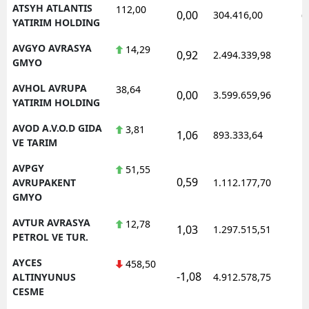
ATSYH ATLANTIS
112,00
0,00
304.416,00
0
YATIRIM HOLDING
AVGYO AVRASYA
14,29
0,92
2.494.339,98
1
GMYO
AVHOL AVRUPA
38,64
0,00
3.599.659,96
1
YATIRIM HOLDING
AVOD A.V.O.D GIDA
3,81
1,06
893.333,64
1
VE TARIM
AVPGY
51,55
0,59
1
AVRUPAKENT
1.112.177,70
GMYO
AVTUR AVRASYA
12,78
1,03
1.297.515,51
1
PETROL VE TUR.
AYCES
458,50
-1,08
1
ALTINYUNUS
4.912.578,75
CESME