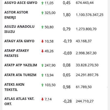
0,45
ASGYO ASCE GMYO
674.443,44
1
11,05
ASTOR ASTOR
325,00
1,80
1.100.576.347,25
1
ENERJI
ASUZU ANADOLU
50,80
0,79
1.273.800,70
1
ISUZU
-0,19
ATAGY ATA GMYO
43.168,37
1
10,58
ATAKP ATAKEY
49,26
-0,69
2.998.367,30
1
PATATES
0,08
ATATP ATP YAZILIM
33.828.270,50
1
247,90
0,65
ATATR ATA TURIZM
24.291.897,76
1
13,94
ATEKS AKIN
103,50
0,98
61.789,50
0
TEKSTIL
ATLAS ATLAS YAT.
7,14
-0,28
244.710,27
1
ORT.