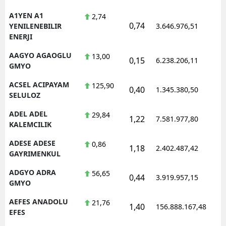
A1YEN A1
2,74
0,74
1
YENILENEBILIR
3.646.976,51
ENERJI
AAGYO AGAOGLU
13,00
0,15
6.238.206,11
1
GMYO
ACSEL ACIPAYAM
125,90
0,40
1.345.380,50
1
SELULOZ
ADEL ADEL
29,84
1,22
7.581.977,80
1
KALEMCILIK
ADESE ADESE
0,86
1,18
2.402.487,42
1
GAYRIMENKUL
ADGYO ADRA
56,65
0,44
3.919.957,15
1
GMYO
AEFES ANADOLU
21,76
1,40
156.888.167,48
1
EFES