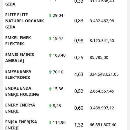
0,33
3.010.636,40
1
GIDA
ELITE ELITE
29,04
0,83
1
NATUREL ORGANIK
3.482.462,98
GIDA
EMKEL EMEK
18,47
0,98
8.125.341,50
1
ELEKTRIK
EMNIS EMINIS
163,40
0,25
85.785,00
0
AMBALAJ
EMPAE EMPA
70,10
4,63
334.548.621,05
1
ELEKTRONIK
ENDAE ENDA
15,36
0,52
2.654.557,45
1
ENERJI HOLDING
ENERY ENERYA
8,43
0,60
9.488.997,12
1
ENERJI
ENJSA ENERJISA
114,90
1,32
66.851.807,40
1
ENERJI