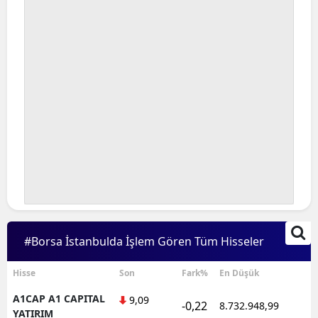
#Borsa İstanbulda İşlem Gören Tüm Hisseler
Hisse
Son
Fark%
En Düşük
A1CAP A1 CAPITAL
9,09
-0,22
8.732.948,99
1
YATIRIM