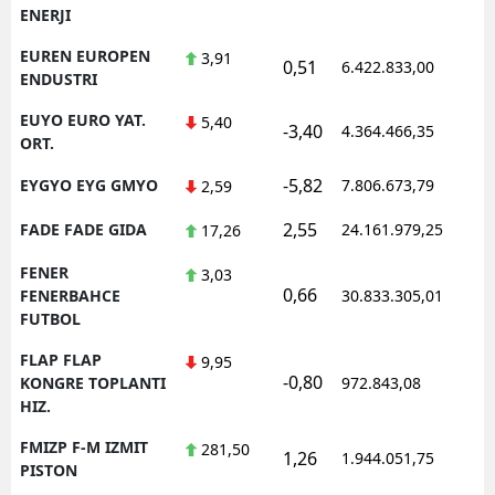
ENERJI
EUREN EUROPEN
3,91
0,51
6.422.833,00
1
ENDUSTRI
EUYO EURO YAT.
5,40
-3,40
4.364.466,35
1
ORT.
-5,82
EYGYO EYG GMYO
7.806.673,79
1
2,59
2,55
FADE FADE GIDA
24.161.979,25
1
17,26
FENER
3,03
0,66
1
FENERBAHCE
30.833.305,01
FUTBOL
FLAP FLAP
9,95
-0,80
1
KONGRE TOPLANTI
972.843,08
HIZ.
FMIZP F-M IZMIT
281,50
1,26
1.944.051,75
1
PISTON