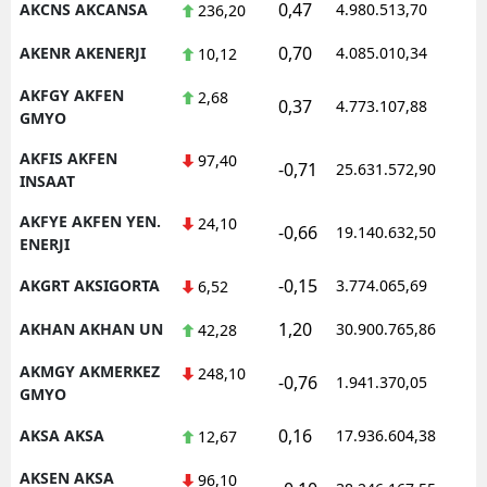
0,47
AKCNS AKCANSA
4.980.513,70
1
236,20
0,70
AKENR AKENERJI
4.085.010,34
1
10,12
AKFGY AKFEN
2,68
0,37
4.773.107,88
1
GMYO
AKFIS AKFEN
97,40
-0,71
25.631.572,90
1
INSAAT
AKFYE AKFEN YEN.
24,10
-0,66
19.140.632,50
1
ENERJI
-0,15
AKGRT AKSIGORTA
3.774.065,69
1
6,52
1,20
AKHAN AKHAN UN
30.900.765,86
1
42,28
AKMGY AKMERKEZ
248,10
-0,76
1.941.370,05
1
GMYO
0,16
AKSA AKSA
17.936.604,38
1
12,67
AKSEN AKSA
96,10