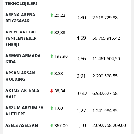
TEKNOLOJILERI
ARENA ARENA
20,22
0,80
2.518.729,88
1
BILGISAYAR
ARFYE ARF BIO
32,38
4,59
1
YENILENEBILIR
56.765.915,42
ENERJI
ARMGD ARMADA
198,90
0,66
11.461.504,50
1
GIDA
ARSAN ARSAN
3,33
0,91
2.290.528,55
1
HOLDING
ARTMS ARTEMIS
38,34
-0,42
6.932.627,58
1
HALI
ARZUM ARZUM EV
1,60
1,27
1.241.984,35
1
ALETLERI
1,10
ASELS ASELSAN
2.092.758.209,00
1
367,00