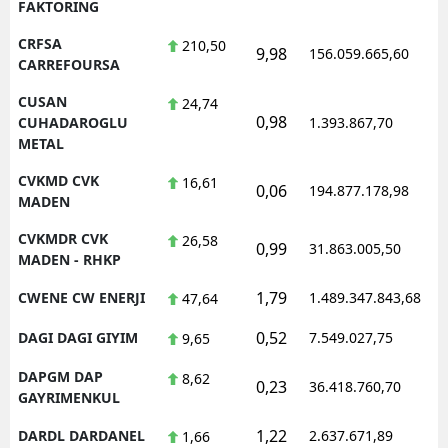
FAKTORING
CRFSA
210,50
9,98
156.059.665,60
1
CARREFOURSA
CUSAN
24,74
0,98
1
CUHADAROGLU
1.393.867,70
METAL
CVKMD CVK
16,61
0,06
194.877.178,98
1
MADEN
CVKMDR CVK
26,58
0,99
31.863.005,50
1
MADEN - RHKP
1,79
CWENE CW ENERJI
1.489.347.843,68
1
47,64
0,52
DAGI DAGI GIYIM
7.549.027,75
1
9,65
DAPGM DAP
8,62
0,23
36.418.760,70
1
GAYRIMENKUL
1,22
DARDL DARDANEL
2.637.671,89
1
1,66