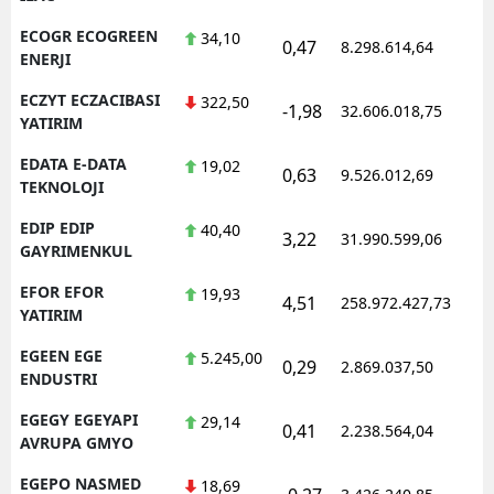
ECOGR ECOGREEN
34,10
0,47
8.298.614,64
1
ENERJI
ECZYT ECZACIBASI
322,50
-1,98
32.606.018,75
1
YATIRIM
EDATA E-DATA
19,02
0,63
9.526.012,69
1
TEKNOLOJI
EDIP EDIP
40,40
3,22
31.990.599,06
1
GAYRIMENKUL
EFOR EFOR
19,93
4,51
258.972.427,73
1
YATIRIM
EGEEN EGE
5.245,00
0,29
2.869.037,50
1
ENDUSTRI
EGEGY EGEYAPI
29,14
0,41
2.238.564,04
1
AVRUPA GMYO
EGEPO NASMED
18,69