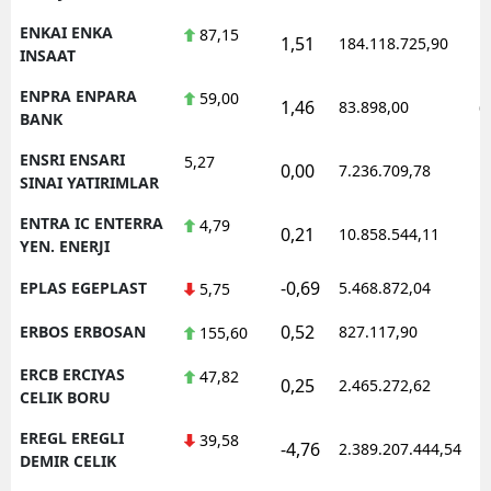
ENKAI ENKA
87,15
1,51
184.118.725,90
1
INSAAT
ENPRA ENPARA
59,00
1,46
83.898,00
0
BANK
ENSRI ENSARI
5,27
0,00
7.236.709,78
1
SINAI YATIRIMLAR
ENTRA IC ENTERRA
4,79
0,21
10.858.544,11
1
YEN. ENERJI
-0,69
EPLAS EGEPLAST
5.468.872,04
1
5,75
0,52
ERBOS ERBOSAN
827.117,90
1
155,60
ERCB ERCIYAS
47,82
0,25
2.465.272,62
1
CELIK BORU
EREGL EREGLI
39,58
-4,76
2.389.207.444,54
1
DEMIR CELIK