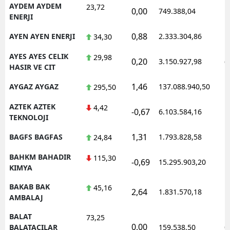
AYDEM AYDEM
23,72
0,00
749.388,04
1
ENERJI
0,88
AYEN AYEN ENERJI
2.333.304,86
1
34,30
AYES AYES CELIK
29,98
0,20
3.150.927,98
0
HASIR VE CIT
1,46
AYGAZ AYGAZ
137.088.940,50
1
295,50
AZTEK AZTEK
4,42
-0,67
6.103.584,16
1
TEKNOLOJI
1,31
BAGFS BAGFAS
1.793.828,58
1
24,84
BAHKM BAHADIR
115,30
-0,69
15.295.903,20
1
KIMYA
BAKAB BAK
45,16
2,64
1.831.570,18
1
AMBALAJ
BALAT
73,25
0,00
0
BALATACILAR
159.538,50