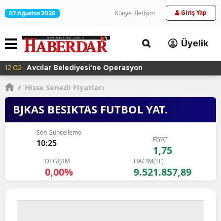
Giriş Yap
Künye
İletişim
07 Ağustos 2026
Üyelik
12:02
Avcılar Belediyesi'ne Operasyon
/
Hisse Senedi Fiyatları
BJKAS BESIKTAS FUTBOL YAT.
Son Güncelleme
FİYAT
10:25
1,75
DEĞİŞİM
HACİM(TL)
0,00%
9.521.857,89