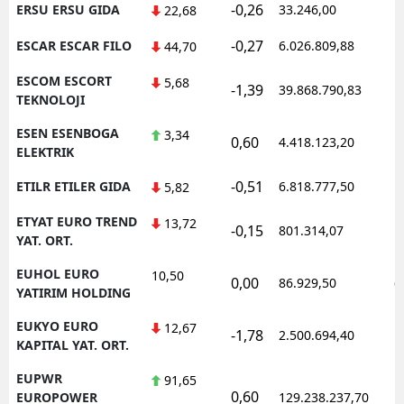
-0,26
ERSU ERSU GIDA
33.246,00
1
22,68
-0,27
ESCAR ESCAR FILO
6.026.809,88
1
44,70
ESCOM ESCORT
5,68
-1,39
39.868.790,83
1
TEKNOLOJI
ESEN ESENBOGA
3,34
0,60
4.418.123,20
1
ELEKTRIK
-0,51
ETILR ETILER GIDA
6.818.777,50
1
5,82
ETYAT EURO TREND
13,72
-0,15
801.314,07
1
YAT. ORT.
EUHOL EURO
10,50
0,00
86.929,50
0
YATIRIM HOLDING
EUKYO EURO
12,67
-1,78
2.500.694,40
1
KAPITAL YAT. ORT.
EUPWR
91,65
0,60
1
EUROPOWER
129.238.237,70