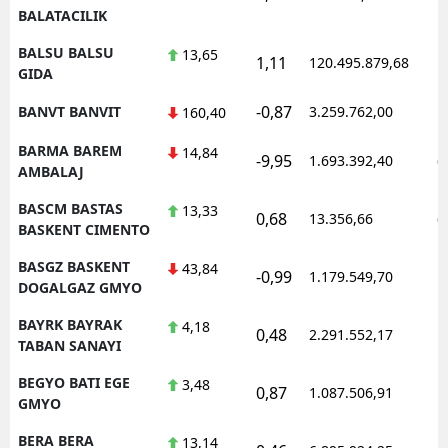
BALATACILIK
BALSU BALSU
13,65
1,11
120.495.879,68
1
GIDA
-0,87
BANVT BANVIT
3.259.762,00
1
160,40
BARMA BAREM
14,84
-9,95
1.693.392,40
0
AMBALAJ
BASCM BASTAS
13,33
0,68
13.356,66
0
BASKENT CIMENTO
BASGZ BASKENT
43,84
-0,99
1.179.549,70
1
DOGALGAZ GMYO
BAYRK BAYRAK
4,18
0,48
2.291.552,17
1
TABAN SANAYI
BEGYO BATI EGE
3,48
0,87
1.087.506,91
1
GMYO
BERA BERA
13,14