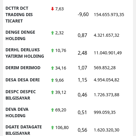
DCTTR DCT
7,63
-9,60
1
TRADING DIS
154.655.973,35
TICARET
DENGE DENGE
2,32
0,87
4.321.657,32
1
HOLDING
DERHL DERLUKS
10,76
2,48
11.040.901,49
1
YATIRIM HOLDING
1,07
DERIM DERIMOD
569.852,28
1
34,16
1,15
DESA DESA DERI
4.954.054,82
1
9,66
DESPC DESPEC
39,12
0,46
1.726.373,88
1
BILGISAYAR
DEVA DEVA
69,20
0,51
999.059,35
1
HOLDING
DGATE DATAGATE
106,80
0,56
1.620.320,30
1
BILGISAYAR