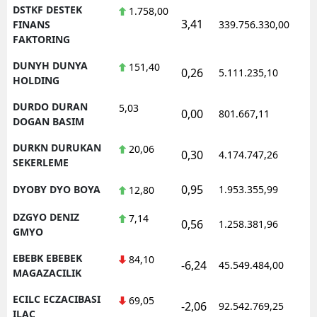
DSTKF DESTEK
1.758,00
3,41
1
FINANS
339.756.330,00
FAKTORING
DUNYH DUNYA
151,40
0,26
5.111.235,10
1
HOLDING
DURDO DURAN
5,03
0,00
801.667,11
1
DOGAN BASIM
DURKN DURUKAN
20,06
0,30
4.174.747,26
1
SEKERLEME
0,95
DYOBY DYO BOYA
1.953.355,99
1
12,80
DZGYO DENIZ
7,14
0,56
1.258.381,96
1
GMYO
EBEBK EBEBEK
84,10
-6,24
45.549.484,00
1
MAGAZACILIK
ECILC ECZACIBASI
69,05
-2,06
92.542.769,25
1
ILAC