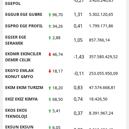
-0,27
3.426.240,85
1
EGEPOL
1,31
EGGUB EGE GUBRE
5.302.120,65
1
96,70
0,41
EGPRO EGE PROFIL
1.799.171,86
1
34,26
EGSER EGE
2,88
1,05
857.766,14
1
SERAMIK
EKDMR EKINCILER
46,74
-1,43
357.580.429,52
1
DEMIR CELIK
EKGYO EMLAK
18,17
-0,11
253.055.950,09
1
KONUT GMYO
0,83
EKIM EKIM TURIZM
47.574.668,81
1
18,20
0,74
EKIZ EKIZ KIMYA
18.426,50
0
68,50
EKOS EKOS
5,41
0,37
8.391.967,24
1
TEKNOLOJI
EKSUN EKSUN
6,05