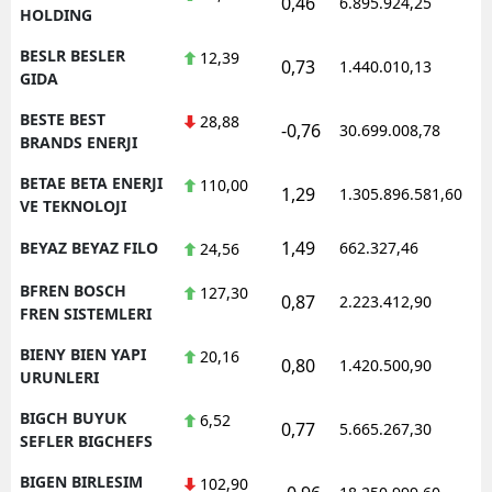
0,46
6.895.924,25
1
HOLDING
BESLR BESLER
12,39
0,73
1.440.010,13
1
GIDA
BESTE BEST
28,88
-0,76
30.699.008,78
1
BRANDS ENERJI
BETAE BETA ENERJI
110,00
1,29
1.305.896.581,60
1
VE TEKNOLOJI
1,49
BEYAZ BEYAZ FILO
662.327,46
1
24,56
BFREN BOSCH
127,30
0,87
2.223.412,90
1
FREN SISTEMLERI
BIENY BIEN YAPI
20,16
0,80
1.420.500,90
1
URUNLERI
BIGCH BUYUK
6,52
0,77
5.665.267,30
1
SEFLER BIGCHEFS
BIGEN BIRLESIM
102,90