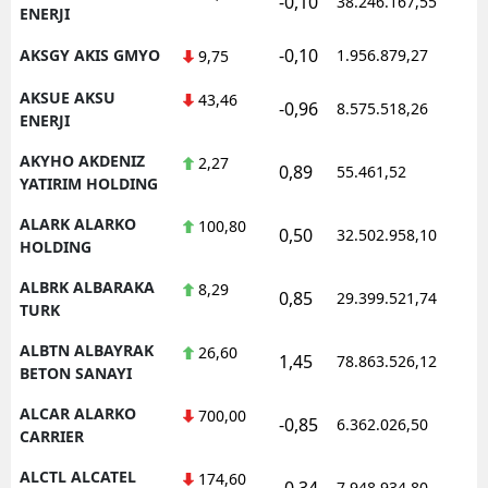
-0,10
38.246.167,55
1
ENERJI
-0,10
AKSGY AKIS GMYO
1.956.879,27
1
9,75
AKSUE AKSU
43,46
-0,96
8.575.518,26
1
ENERJI
AKYHO AKDENIZ
2,27
0,89
55.461,52
1
YATIRIM HOLDING
ALARK ALARKO
100,80
0,50
32.502.958,10
1
HOLDING
ALBRK ALBARAKA
8,29
0,85
29.399.521,74
1
TURK
ALBTN ALBAYRAK
26,60
1,45
78.863.526,12
1
BETON SANAYI
ALCAR ALARKO
700,00
-0,85
6.362.026,50
1
CARRIER
ALCTL ALCATEL
174,60
-0,34
7.948.934,80
1