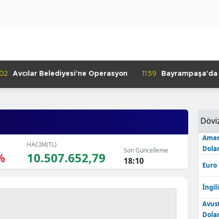
:02
Avcılar Belediyesi'ne Operasyon
11:59
Bayrampaşa'da K
Denetimi
Dövi
Amer
HACİM(TL)
Dolar
Son Güncelleme
%
10.507.652,79
18:10
Euro
İngili
Avus
Dolar