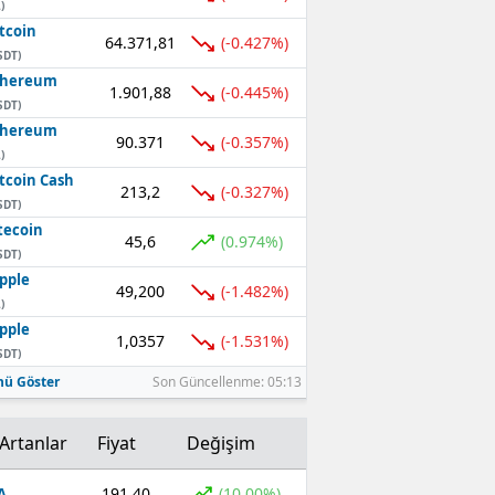
)
tcoin
64.371,81
(-0.427%)
SDT)
thereum
1.901,88
(-0.445%)
SDT)
thereum
90.371
(-0.357%)
)
tcoin Cash
213,2
(-0.327%)
SDT)
tecoin
45,6
(0.974%)
SDT)
pple
49,200
(-1.482%)
)
pple
1,0357
(-1.531%)
SDT)
ü Göster
Son Güncellenme: 05:13
Artanlar
Fiyat
Değişim
191,40
(10,00%)
A