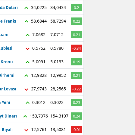
34,0225
34,0434
da Doları
0.2
58,6844
58,7294
re Frankı
0.22
7,0682
7,0712
Yuanı
0.21
0,5752
0,5780
ublesi
-0.34
5,0091
5,0133
ç Kronu
0.19
12,9828
12,9952
Dirhemi
0.21
27,9743
28,2565
r Levası
-0.22
0,3012
0,3022
 Yeni
0.23
153,7976
154,3197
yt Dinarı
0.24
12,5761
13,5081
 Riyali
-0.01