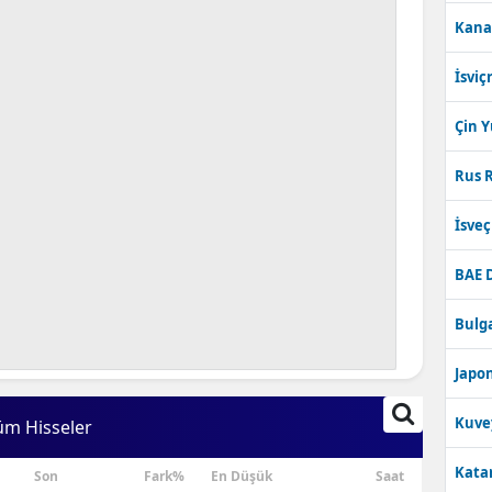
Kana
İsviç
Çin 
Rus R
İsve
BAE 
Bulga
Japon
Kuve
üm Hisseler
Katar
Son
Fark%
En Düşük
Saat