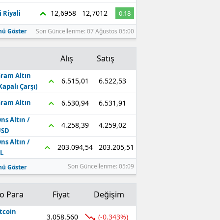
12,6958
12,7012
 Riyali
0.18
ü Göster
Son Güncellenme: 07 Ağustos 05:00
Alış
Satış
ram Altın
6.522,53
6.515,01
Kapalı Çarşı)
6.531,91
6.530,94
ram Altın
ns Altın /
4.259,02
4.258,39
USD
ns Altın /
203.205,51
203.094,54
L
Son Güncellenme: 05:09
ü Göster
to Para
Fiyat
Değişim
tcoin
3.058.560
(-0.343%)