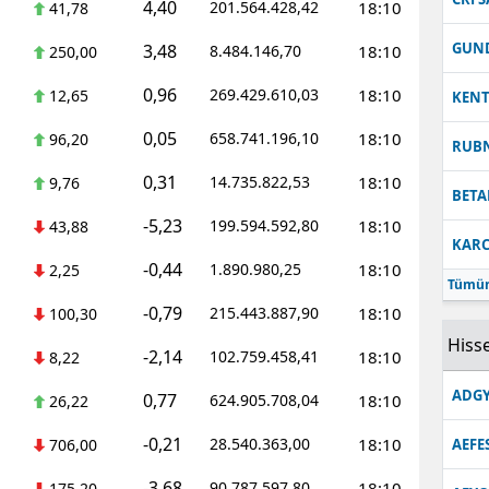
4,40
201.564.428,42
18:10
41,78
GUN
3,48
8.484.146,70
18:10
250,00
0,96
269.429.610,03
18:10
12,65
KEN
0,05
658.741.196,10
18:10
96,20
RUB
0,31
14.735.822,53
18:10
9,76
BETA
-5,23
199.594.592,80
18:10
43,88
KARC
-0,44
1.890.980,25
18:10
2,25
Tümün
-0,79
215.443.887,90
18:10
100,30
Hisse
-2,14
102.759.458,41
18:10
8,22
ADGY
0,77
624.905.708,04
18:10
26,22
-0,21
28.540.363,00
18:10
706,00
AEFE
-3,68
90.787.597,80
18:10
175,20