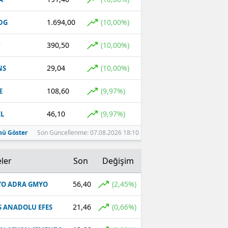
1.694,00
(10,00%)
DG
390,50
(10,00%)
T
29,04
(10,00%)
NS
108,60
(9,97%)
E
46,10
(9,97%)
L
ü Göster
Son Güncellenme: 07.08.2026 18:10
ler
Son
Değişim
56,40
(2,45%)
O ADRA GMYO
21,46
(0,66%)
S ANADOLU EFES