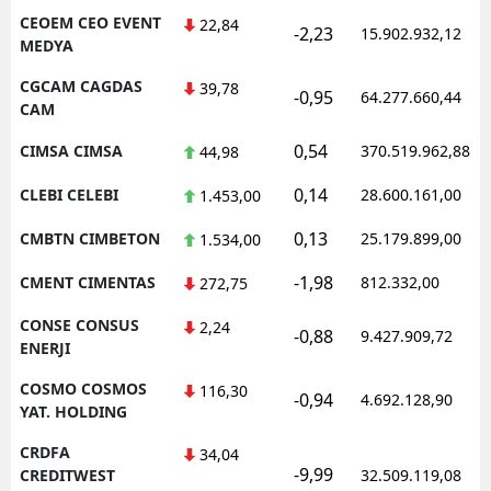
CEOEM CEO EVENT
22,84
-2,23
15.902.932,12
MEDYA
CGCAM CAGDAS
39,78
-0,95
64.277.660,44
CAM
0,54
CIMSA CIMSA
370.519.962,88
44,98
0,14
CLEBI CELEBI
28.600.161,00
1.453,00
0,13
CMBTN CIMBETON
25.179.899,00
1.534,00
-1,98
CMENT CIMENTAS
812.332,00
272,75
CONSE CONSUS
2,24
-0,88
9.427.909,72
ENERJI
COSMO COSMOS
116,30
-0,94
4.692.128,90
YAT. HOLDING
CRDFA
34,04
-9,99
CREDITWEST
32.509.119,08