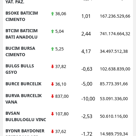
YAT. PAZ.
BSOKE BATICIM
36,06
1,01
167.236.529,66
CIMENTO
BTCIM BATICIM
5,04
2,44
741.174.664,32
BATI ANADOLU
BUCIM BURSA
5,25
4,17
34.497.512,38
CIMENTO
BULGS BULLS
37,82
-0,63
102.638.839,00
GSYO
-5,00
BURCE BURCELIK
85.773.391,66
36,10
BURVA BURCELIK
837,00
-10,00
53.091.336,00
VANA
BVSAN
107,80
-2,53
50.610.116,00
BULBULOGLU VINC
BYDNR BAYDONER
37,62
-1,72
14.989.759,34