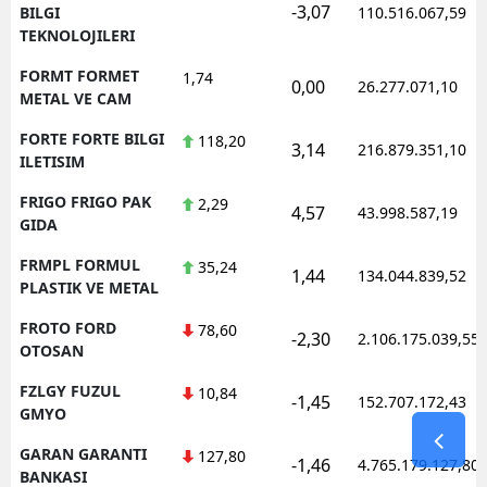
-3,07
BILGI
110.516.067,59
TEKNOLOJILERI
FORMT FORMET
1,74
0,00
26.277.071,10
METAL VE CAM
FORTE FORTE BILGI
118,20
3,14
216.879.351,10
ILETISIM
FRIGO FRIGO PAK
2,29
4,57
43.998.587,19
GIDA
FRMPL FORMUL
35,24
1,44
134.044.839,52
PLASTIK VE METAL
FROTO FORD
78,60
-2,30
2.106.175.039,55
OTOSAN
FZLGY FUZUL
10,84
-1,45
152.707.172,43
GMYO
GARAN GARANTI
127,80
-1,46
4.765.179.127,80
BANKASI