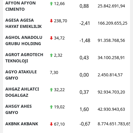
AFYON AFYON
12,66
0,88
25.842.691,94
CIMENTO
AGESA AGESA
238,70
-2,41
166.209.655,25
HAYAT EMEKLILIK
AGHOL ANADOLU
34,72
-1,48
91.358.768,56
GRUBU HOLDING
AGROT AGROTECH
2,32
0,43
34.100.258,91
TEKNOLOJI
AGYO ATAKULE
7,30
0,00
2.450.814,57
GMYO
AHGAZ AHLATCI
32,22
0,37
92.934.703,20
DOGALGAZ
AHSGY AHES
19,02
1,60
42.930.943,63
GMYO
-0,67
AKBNK AKBANK
8.774.651.783,65
67,10