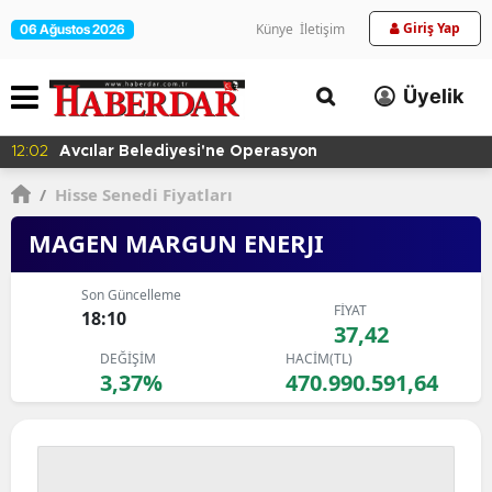
Giriş Yap
Künye
İletişim
06 Ağustos 2026
Üyelik
12:02
Avcılar Belediyesi'ne Operasyon
/
Hisse Senedi Fiyatları
MAGEN MARGUN ENERJI
Son Güncelleme
FİYAT
18:10
37,42
DEĞİŞİM
HACİM(TL)
3,37%
470.990.591,64