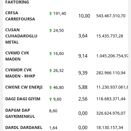
FAKTORING
CRFSA
191,40
10,00
543.467.310,70
CARREFOURSA
CUSAN
24,50
3,64
CUHADAROGLU
15.435.737,28
METAL
CVKMD CVK
16,60
9,14
1.045.206.754,97
MADEN
CVKMDR CVK
26,32
9,39
282.966.110,94
MADEN - RHKP
5,88
CWENE CW ENERJI
11.230.937.061,6
46,80
2,56
DAGI DAGI GIYIM
118.683.371,44
9,60
DAPGM DAP
8,60
0,00
326.624.976,07
GAYRIMENKUL
0,00
DARDL DARDANEL
18.130.157,34
1,64