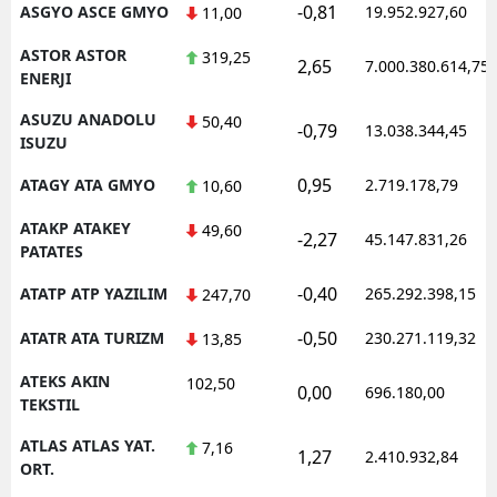
-0,81
ASGYO ASCE GMYO
19.952.927,60
11,00
ASTOR ASTOR
319,25
2,65
7.000.380.614,75
ENERJI
ASUZU ANADOLU
50,40
-0,79
13.038.344,45
ISUZU
0,95
ATAGY ATA GMYO
2.719.178,79
10,60
ATAKP ATAKEY
49,60
-2,27
45.147.831,26
PATATES
-0,40
ATATP ATP YAZILIM
265.292.398,15
247,70
-0,50
ATATR ATA TURIZM
230.271.119,32
13,85
ATEKS AKIN
102,50
0,00
696.180,00
TEKSTIL
ATLAS ATLAS YAT.
7,16
1,27
2.410.932,84
ORT.