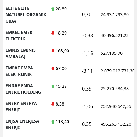
ELITE ELITE
28,80
0,70
NATUREL ORGANIK
24.937.793,80
GIDA
EMKEL EMEK
18,29
-0,38
40.496.521,23
ELEKTRIK
EMNIS EMINIS
163,00
-1,15
527.135,70
AMBALAJ
EMPAE EMPA
67,00
-3,11
2.079.012.731,30
ELEKTRONIK
ENDAE ENDA
15,28
0,39
25.270.534,38
ENERJI HOLDING
ENERY ENERYA
8,38
-1,06
252.940.542,55
ENERJI
ENJSA ENERJISA
113,40
0,35
495.263.132,20
ENERJI