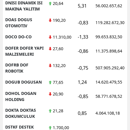
DNISI DINAMIK ISI
20,64
5,31
56.002.657,62
MAKINA YALITIM
DOAS DOGUS
190,20
-0,83
119.282.672,30
OTOMOTIV
-1,33
DOCO DO-CO
99.653.832,50
11.310,00
DOFER DOFER YAPI
27,60
-0,86
11.375.898,64
MALZEMELERI
DOFRB DOF
132,20
-0,75
507.905.292,40
ROBOTIK
1,24
DOGUB DOGUSAN
14.620.479,55
77,65
DOHOL DOGAN
20,90
-0,85
58.771.678,52
HOLDING
DOKTA DOKTAS
21,28
0,85
4.064.108,18
DOKUMCULUK
DSTKF DESTEK
1.700,00