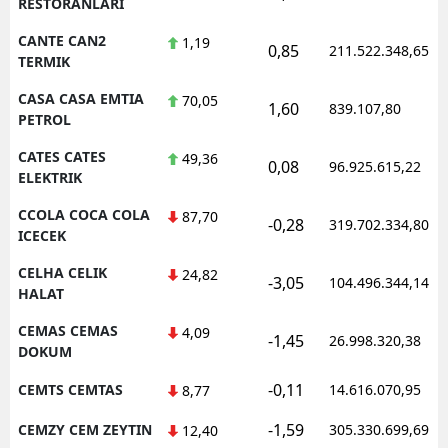
RESTORANLARI
CANTE CAN2
1,19
0,85
211.522.348,65
TERMIK
CASA CASA EMTIA
70,05
1,60
839.107,80
PETROL
CATES CATES
49,36
0,08
96.925.615,22
ELEKTRIK
CCOLA COCA COLA
87,70
-0,28
319.702.334,80
ICECEK
CELHA CELIK
24,82
-3,05
104.496.344,14
HALAT
CEMAS CEMAS
4,09
-1,45
26.998.320,38
DOKUM
-0,11
CEMTS CEMTAS
14.616.070,95
8,77
-1,59
CEMZY CEM ZEYTIN
305.330.699,69
12,40