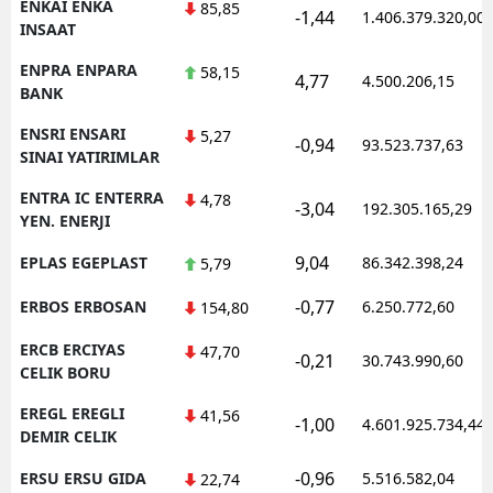
ENKAI ENKA
85,85
-1,44
1.406.379.320,00
INSAAT
ENPRA ENPARA
58,15
4,77
4.500.206,15
BANK
ENSRI ENSARI
5,27
-0,94
93.523.737,63
SINAI YATIRIMLAR
ENTRA IC ENTERRA
4,78
-3,04
192.305.165,29
YEN. ENERJI
9,04
EPLAS EGEPLAST
86.342.398,24
5,79
-0,77
ERBOS ERBOSAN
6.250.772,60
154,80
ERCB ERCIYAS
47,70
-0,21
30.743.990,60
CELIK BORU
EREGL EREGLI
41,56
-1,00
4.601.925.734,44
DEMIR CELIK
-0,96
ERSU ERSU GIDA
5.516.582,04
22,74