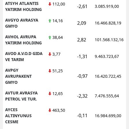
ATSYH ATLANTIS
112,00
-2,61
3.085.919,00
YATIRIM HOLDING
AVGYO AVRASYA
14,16
2,09
16.466.828,19
GMYO
AVHOL AVRUPA
38,64
2,82
101.568.132,16
YATIRIM HOLDING
AVOD A.V.O.D GIDA
3,77
-1,31
9.463.723,67
VE TARIM
AVPGY
51,25
-0,97
AVRUPAKENT
16.420.722,45
GMYO
AVTUR AVRASYA
12,65
-2,32
7.476.555,64
PETROL VE TUR.
AYCES
463,50
-0,11
ALTINYUNUS
16.984.699,00
CESME