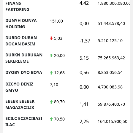
4,42
FINANS
1.880.306.080,00
FAKTORING
DUNYH DUNYA
151,00
0,00
51.443.578,40
HOLDING
DURDO DURAN
5,03
-1,37
5.210.125,10
DOGAN BASIM
DURKN DURUKAN
20,00
5,15
75.265.963,42
SEKERLEME
0,56
DYOBY DYO BOYA
8.853.056,54
12,68
DZGYO DENIZ
7,10
0,00
4.700.083,98
GMYO
EBEBK EBEBEK
89,70
1,41
59.876.400,70
MAGAZACILIK
ECILC ECZACIBASI
70,50
2,25
164.015.900,50
ILAC