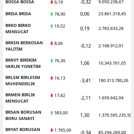
-0,32
BOSSA BOSSA
9.050.238,67
6,19
0,06
BRISA BRISA
23.861.318,45
78,90
BRKO BIRKO
10,52
0,19
2.783.633,28
MENSUCAT
BRKSN BERKOSAN
8,06
-0,12
2.168.912,01
YALITIM
BRKVY BIRIKIM
76,30
1,06
10.343.761,05
VARLIK YONETIM
BRLSM BIRLESIM
16,13
-3,41
180.313.780,26
MUHENDISLIK
BRMEN BIRLIK
17,62
-2,11
1.650.642,04
MENSUCAT
BRSAN BORUSAN
583,00
1,30
1.370.595.235,50
BORU SANAYI
BRYAT BORUSAN
1.765,00
-0,34
85.294.269,00