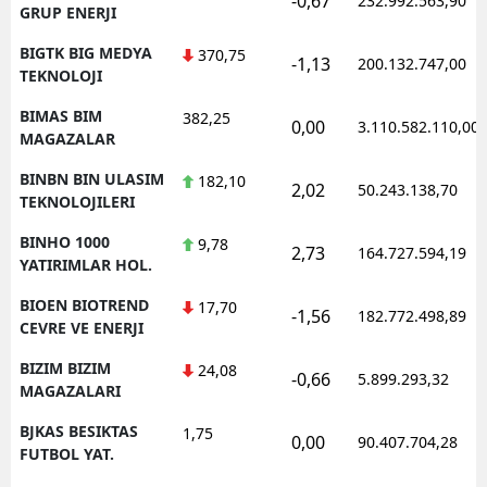
-0,67
232.992.563,90
GRUP ENERJI
BIGTK BIG MEDYA
370,75
-1,13
200.132.747,00
TEKNOLOJI
BIMAS BIM
382,25
0,00
3.110.582.110,00
MAGAZALAR
BINBN BIN ULASIM
182,10
2,02
50.243.138,70
TEKNOLOJILERI
BINHO 1000
9,78
2,73
164.727.594,19
YATIRIMLAR HOL.
BIOEN BIOTREND
17,70
-1,56
182.772.498,89
CEVRE VE ENERJI
BIZIM BIZIM
24,08
-0,66
5.899.293,32
MAGAZALARI
BJKAS BESIKTAS
1,75
0,00
90.407.704,28
FUTBOL YAT.