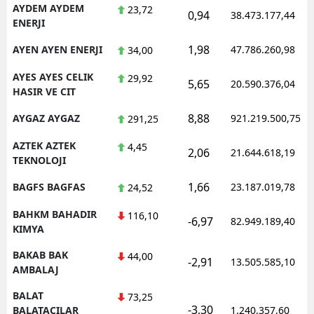
AYDEM AYDEM
23,72
0,94
38.473.177,44
ENERJI
1,98
AYEN AYEN ENERJI
47.786.260,98
34,00
AYES AYES CELIK
29,92
5,65
20.590.376,04
HASIR VE CIT
8,88
AYGAZ AYGAZ
921.219.500,75
291,25
AZTEK AZTEK
4,45
2,06
21.644.618,19
TEKNOLOJI
1,66
BAGFS BAGFAS
23.187.019,78
24,52
BAHKM BAHADIR
116,10
-6,97
82.949.189,40
KIMYA
BAKAB BAK
44,00
-2,91
13.505.585,10
AMBALAJ
BALAT
73,25
-3,30
BALATACILAR
1.240.357,60