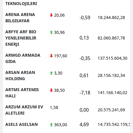
TEKNOLOJILERI
ARENA ARENA
20,06
-0,59
18.244.862,28
BILGISAYAR
ARFYE ARF BIO
30,96
0,13
YENILENEBILIR
82.060.867,78
ENERJI
ARMGD ARMADA
197,60
-0,35
137.515.604,30
GIDA
ARSAN ARSAN
3,30
0,61
28.156.182,34
HOLDING
ARTMS ARTEMIS
38,50
-7,18
141.166.140,02
HALI
ARZUM ARZUM EV
1,58
0,00
20.575.241,69
ALETLERI
4,69
ASELS ASELSAN
14.735.542.159,5
363,00