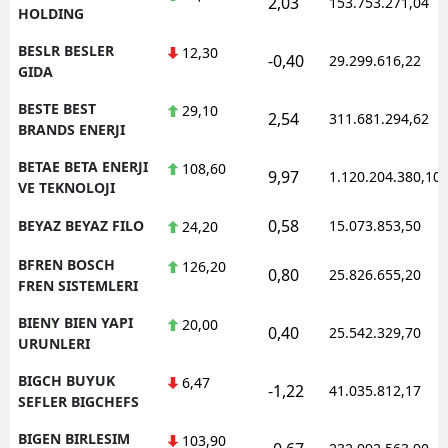
2,03
153.753.271,04
HOLDING
BESLR BESLER
12,30
-0,40
29.299.616,22
GIDA
BESTE BEST
29,10
2,54
311.681.294,62
BRANDS ENERJI
BETAE BETA ENERJI
108,60
9,97
1.120.204.380,10
VE TEKNOLOJI
0,58
BEYAZ BEYAZ FILO
15.073.853,50
24,20
BFREN BOSCH
126,20
0,80
25.826.655,20
FREN SISTEMLERI
BIENY BIEN YAPI
20,00
0,40
25.542.329,70
URUNLERI
BIGCH BUYUK
6,47
-1,22
41.035.812,17
SEFLER BIGCHEFS
BIGEN BIRLESIM
103,90