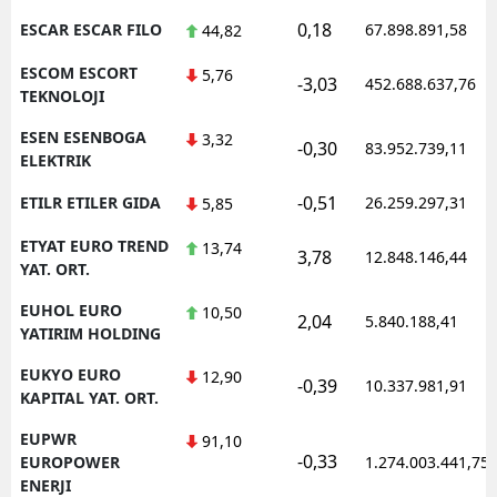
0,18
ESCAR ESCAR FILO
67.898.891,58
44,82
ESCOM ESCORT
5,76
-3,03
452.688.637,76
TEKNOLOJI
ESEN ESENBOGA
3,32
-0,30
83.952.739,11
ELEKTRIK
-0,51
ETILR ETILER GIDA
26.259.297,31
5,85
ETYAT EURO TREND
13,74
3,78
12.848.146,44
YAT. ORT.
EUHOL EURO
10,50
2,04
5.840.188,41
YATIRIM HOLDING
EUKYO EURO
12,90
-0,39
10.337.981,91
KAPITAL YAT. ORT.
EUPWR
91,10
-0,33
EUROPOWER
1.274.003.441,75
ENERJI