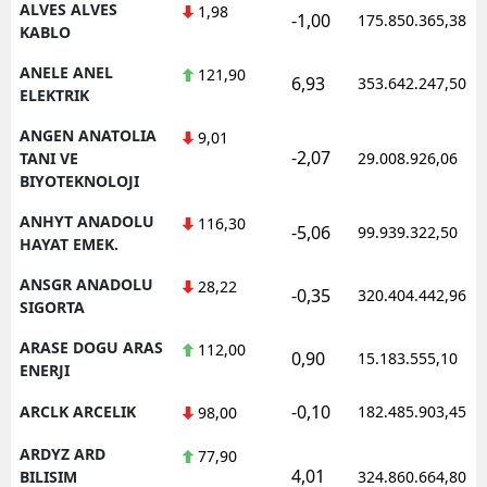
ALVES ALVES
1,98
-1,00
175.850.365,38
KABLO
ANELE ANEL
121,90
6,93
353.642.247,50
ELEKTRIK
ANGEN ANATOLIA
9,01
-2,07
TANI VE
29.008.926,06
BIYOTEKNOLOJI
ANHYT ANADOLU
116,30
-5,06
99.939.322,50
HAYAT EMEK.
ANSGR ANADOLU
28,22
-0,35
320.404.442,96
SIGORTA
ARASE DOGU ARAS
112,00
0,90
15.183.555,10
ENERJI
-0,10
ARCLK ARCELIK
182.485.903,45
98,00
ARDYZ ARD
77,90
4,01
BILISIM
324.860.664,80