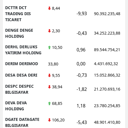
DCTTR DCT
8,44
-9,93
TRADING DIS
90.392.235,48
TICARET
DENGE DENGE
2,30
-0,43
34.252.223,88
HOLDING
DERHL DERLUKS
10,50
0,96
89.544.754,21
YATIRIM HOLDING
0,00
DERIM DERIMOD
4.431.692,32
33,80
-0,73
DESA DESA DERI
15.052.866,32
9,55
DESPC DESPEC
38,94
-1,82
21.270.693,16
BILGISAYAR
DEVA DEVA
68,85
1,18
23.780.254,85
HOLDING
DGATE DATAGATE
106,20
-5,43
48.901.410,80
BILGISAYAR