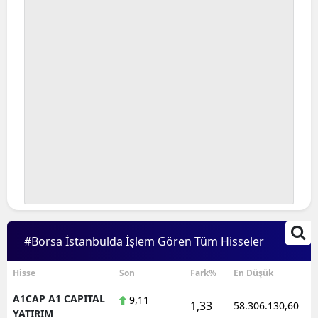
#Borsa İstanbulda İşlem Gören Tüm Hisseler
Hisse
Son
Fark%
En Düşük
A1CAP A1 CAPITAL
9,11
1,33
58.306.130,60
YATIRIM