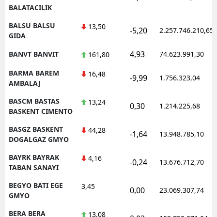
BALATACILIK
BALSU BALSU
13,50
-5,20
2.257.746.210,65
GIDA
4,93
BANVT BANVIT
74.623.991,30
161,80
BARMA BAREM
16,48
-9,99
1.756.323,04
AMBALAJ
BASCM BASTAS
13,24
0,30
1.214.225,68
BASKENT CIMENTO
BASGZ BASKENT
44,28
-1,64
13.948.785,10
DOGALGAZ GMYO
BAYRK BAYRAK
4,16
-0,24
13.676.712,70
TABAN SANAYI
BEGYO BATI EGE
3,45
0,00
23.069.307,74
GMYO
BERA BERA
13,08