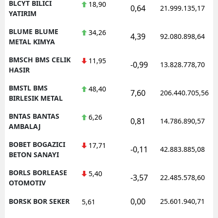
BLCYT BILICI
18,90
0,64
21.999.135,17
YATIRIM
BLUME BLUME
34,26
4,39
92.080.898,64
METAL KIMYA
BMSCH BMS CELIK
11,95
-0,99
13.828.778,70
HASIR
BMSTL BMS
48,40
7,60
206.440.705,56
BIRLESIK METAL
BNTAS BANTAS
6,26
0,81
14.786.890,57
AMBALAJ
BOBET BOGAZICI
17,71
-0,11
42.883.885,08
BETON SANAYI
BORLS BORLEASE
5,40
-3,57
22.485.578,60
OTOMOTIV
0,00
BORSK BOR SEKER
25.601.940,71
5,61