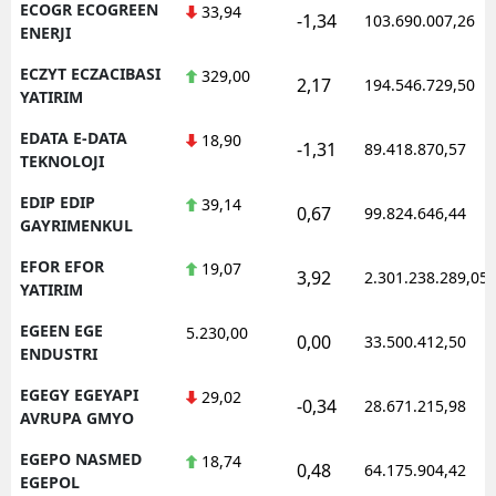
ECOGR ECOGREEN
33,94
-1,34
103.690.007,26
ENERJI
ECZYT ECZACIBASI
329,00
2,17
194.546.729,50
YATIRIM
EDATA E-DATA
18,90
-1,31
89.418.870,57
TEKNOLOJI
EDIP EDIP
39,14
0,67
99.824.646,44
GAYRIMENKUL
EFOR EFOR
19,07
3,92
2.301.238.289,05
YATIRIM
EGEEN EGE
5.230,00
0,00
33.500.412,50
ENDUSTRI
EGEGY EGEYAPI
29,02
-0,34
28.671.215,98
AVRUPA GMYO
EGEPO NASMED
18,74
0,48
64.175.904,42
EGEPOL