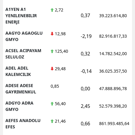
A1YEN A1
2,72
0,37
YENILENEBILIR
39.223.614,80
ENERJI
AAGYO AGAOGLU
12,98
-2,19
82.916.817,33
GMYO
ACSEL ACIPAYAM
125,40
0,32
14.782.542,00
SELULOZ
ADEL ADEL
29,48
-0,14
36.025.357,50
KALEMCILIK
ADESE ADESE
0,85
0,00
47.888.896,78
GAYRIMENKUL
ADGYO ADRA
56,40
2,45
52.579.398,20
GMYO
AEFES ANADOLU
21,46
0,66
861.993.485,64
EFES