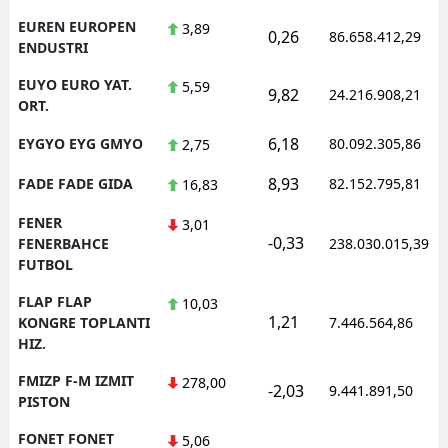
EUREN EUROPEN
3,89
0,26
86.658.412,29
ENDUSTRI
EUYO EURO YAT.
5,59
9,82
24.216.908,21
ORT.
6,18
EYGYO EYG GMYO
80.092.305,86
2,75
8,93
FADE FADE GIDA
82.152.795,81
16,83
FENER
3,01
-0,33
FENERBAHCE
238.030.015,39
FUTBOL
FLAP FLAP
10,03
1,21
KONGRE TOPLANTI
7.446.564,86
HIZ.
FMIZP F-M IZMIT
278,00
-2,03
9.441.891,50
PISTON
FONET FONET
5,06