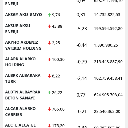
0,05
658.741.196,10
ENERJI
0,31
AKSGY AKIS GMYO
14.735.822,53
9,76
AKSUE AKSU
43,88
-5,23
199.594.592,80
ENERJI
AKYHO AKDENIZ
2,25
-0,44
1.890.980,25
YATIRIM HOLDING
ALARK ALARKO
100,30
-0,79
215.443.887,90
HOLDING
ALBRK ALBARAKA
8,22
-2,14
102.759.458,41
TURK
ALBTN ALBAYRAK
26,22
0,77
624.905.708,04
BETON SANAYI
ALCAR ALARKO
706,00
-0,21
28.540.363,00
CARRIER
ALCTL ALCATEL
175,20
-3,68
90.787.597,80