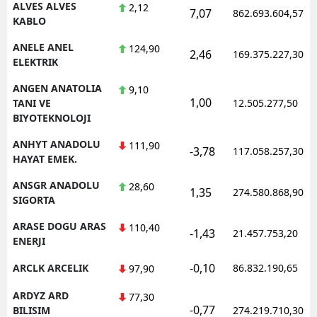
ALVES ALVES
2,12
7,07
862.693.604,57
KABLO
ANELE ANEL
124,90
2,46
169.375.227,30
ELEKTRIK
ANGEN ANATOLIA
9,10
1,00
TANI VE
12.505.277,50
BIYOTEKNOLOJI
ANHYT ANADOLU
111,90
-3,78
117.058.257,30
HAYAT EMEK.
ANSGR ANADOLU
28,60
1,35
274.580.868,90
SIGORTA
ARASE DOGU ARAS
110,40
-1,43
21.457.753,20
ENERJI
-0,10
ARCLK ARCELIK
86.832.190,65
97,90
ARDYZ ARD
77,30
-0,77
BILISIM
274.219.710,30