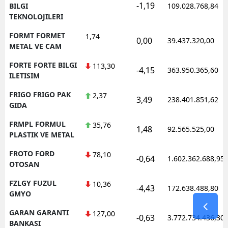
-1,19
BILGI
109.028.768,84
TEKNOLOJILERI
FORMT FORMET
1,74
0,00
39.437.320,00
METAL VE CAM
FORTE FORTE BILGI
113,30
-4,15
363.950.365,60
ILETISIM
FRIGO FRIGO PAK
2,37
3,49
238.401.851,62
GIDA
FRMPL FORMUL
35,76
1,48
92.565.525,00
PLASTIK VE METAL
FROTO FORD
78,10
-0,64
1.602.362.688,95
OTOSAN
FZLGY FUZUL
10,36
-4,43
172.638.488,80
GMYO
GARAN GARANTI
127,00
-0,63
3.772.734.436,30
BANKASI