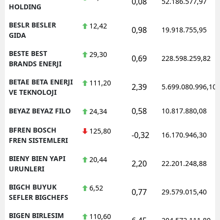
0,08
52.186.577,97
HOLDING
BESLR BESLER
12,42
0,98
19.918.755,95
GIDA
BESTE BEST
29,30
0,69
228.598.259,82
BRANDS ENERJI
BETAE BETA ENERJI
111,20
2,39
5.699.080.996,10
VE TEKNOLOJI
0,58
BEYAZ BEYAZ FILO
10.817.880,08
24,34
BFREN BOSCH
125,80
-0,32
16.170.946,30
FREN SISTEMLERI
BIENY BIEN YAPI
20,44
2,20
22.201.248,88
URUNLERI
BIGCH BUYUK
6,52
0,77
29.579.015,40
SEFLER BIGCHEFS
BIGEN BIRLESIM
110,60