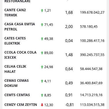
RESTORANLARI
CANTE CAN2
1,21
1,68
199.678.042,27
TERMIK
CASA CASA EMTIA
71,45
2,00
578.180,45
PETROL
CATES CATES
49,38
0,04
100.286.417,16
ELEKTRIK
CCOLA COCA COLA
89,00
1,48
390.245.737,55
ICECEK
CELHA CELIK
24,98
0,64
58.444.547,38
HALAT
CEMAS CEMAS
4,11
0,49
36.400.847,69
DOKUM
0,91
CEMTS CEMTAS
14.713.219,16
8,85
-0,81
CEMZY CEM ZEYTIN
113.034.515,38
12,30