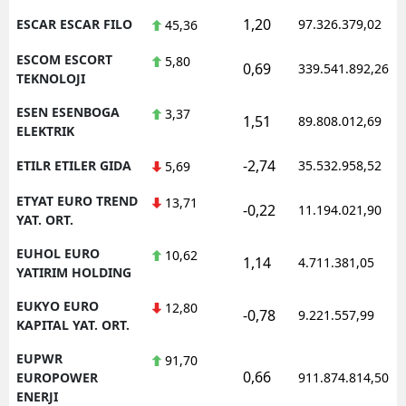
1,20
ESCAR ESCAR FILO
97.326.379,02
45,36
ESCOM ESCORT
5,80
0,69
339.541.892,26
TEKNOLOJI
ESEN ESENBOGA
3,37
1,51
89.808.012,69
ELEKTRIK
-2,74
ETILR ETILER GIDA
35.532.958,52
5,69
ETYAT EURO TREND
13,71
-0,22
11.194.021,90
YAT. ORT.
EUHOL EURO
10,62
1,14
4.711.381,05
YATIRIM HOLDING
EUKYO EURO
12,80
-0,78
9.221.557,99
KAPITAL YAT. ORT.
EUPWR
91,70
0,66
EUROPOWER
911.874.814,50
ENERJI