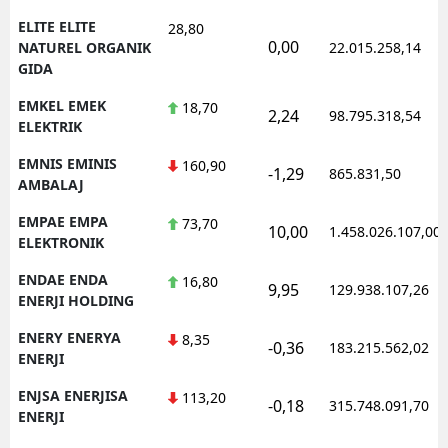
ELITE ELITE
28,80
0,00
NATUREL ORGANIK
22.015.258,14
GIDA
EMKEL EMEK
18,70
2,24
98.795.318,54
ELEKTRIK
EMNIS EMINIS
160,90
-1,29
865.831,50
AMBALAJ
EMPAE EMPA
73,70
10,00
1.458.026.107,00
ELEKTRONIK
ENDAE ENDA
16,80
9,95
129.938.107,26
ENERJI HOLDING
ENERY ENERYA
8,35
-0,36
183.215.562,02
ENERJI
ENJSA ENERJISA
113,20
-0,18
315.748.091,70
ENERJI