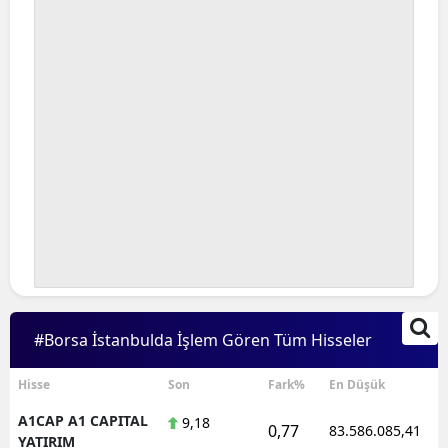
#Borsa İstanbulda İşlem Gören Tüm Hisseler
Hisse
Son
Fark%
En Düşük
A1CAP A1 CAPITAL
9,18
0,77
83.586.085,41
YATIRIM