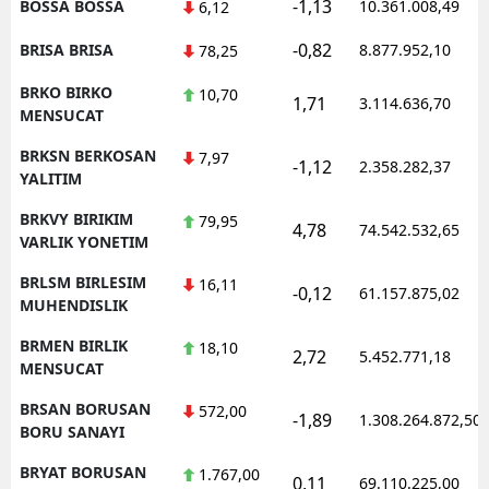
-1,13
BOSSA BOSSA
10.361.008,49
6,12
-0,82
BRISA BRISA
8.877.952,10
78,25
BRKO BIRKO
10,70
1,71
3.114.636,70
MENSUCAT
BRKSN BERKOSAN
7,97
-1,12
2.358.282,37
YALITIM
BRKVY BIRIKIM
79,95
4,78
74.542.532,65
VARLIK YONETIM
BRLSM BIRLESIM
16,11
-0,12
61.157.875,02
MUHENDISLIK
BRMEN BIRLIK
18,10
2,72
5.452.771,18
MENSUCAT
BRSAN BORUSAN
572,00
-1,89
1.308.264.872,50
BORU SANAYI
BRYAT BORUSAN
1.767,00
0,11
69.110.225,00