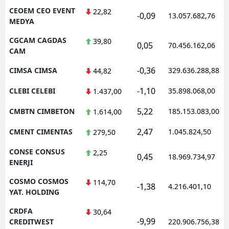
CEOEM CEO EVENT
22,82
-0,09
13.057.682,76
MEDYA
CGCAM CAGDAS
39,80
0,05
70.456.162,06
CAM
-0,36
CIMSA CIMSA
329.636.288,88
44,82
-1,10
CLEBI CELEBI
35.898.068,00
1.437,00
5,22
CMBTN CIMBETON
185.153.083,00
1.614,00
2,47
CMENT CIMENTAS
1.045.824,50
279,50
CONSE CONSUS
2,25
0,45
18.969.734,97
ENERJI
COSMO COSMOS
114,70
-1,38
4.216.401,10
YAT. HOLDING
CRDFA
30,64
-9,99
CREDITWEST
220.906.756,38