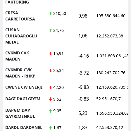
FAKTORING
CRFSA
210,50
9,98
195.380.644,60
CARREFOURSA
CUSAN
24,76
1,06
CUHADAROGLU
12.252.073,38
METAL
CVKMD CVK
15,91
-4,16
1.021.808.061,43
MADEN
CVKMDR CVK
25,34
-3,72
130.242.702,76
MADEN - RHKP
-9,83
CWENE CW ENERJI
12.159.626.735,6
42,20
-0,83
DAGI DAGI GIYIM
52.951.670,71
9,52
DAPGM DAP
9,05
5,23
1.596.553.324,02
GAYRIMENKUL
1,83
DARDL DARDANEL
42.553.370,12
1,67