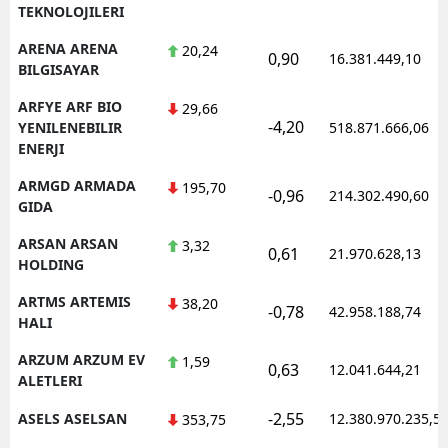
TEKNOLOJILERI
ARENA ARENA
20,24
0,90
16.381.449,10
BILGISAYAR
ARFYE ARF BIO
29,66
-4,20
YENILENEBILIR
518.871.666,06
ENERJI
ARMGD ARMADA
195,70
-0,96
214.302.490,60
GIDA
ARSAN ARSAN
3,32
0,61
21.970.628,13
HOLDING
ARTMS ARTEMIS
38,20
-0,78
42.958.188,74
HALI
ARZUM ARZUM EV
1,59
0,63
12.041.644,21
ALETLERI
-2,55
ASELS ASELSAN
12.380.970.235,5
353,75