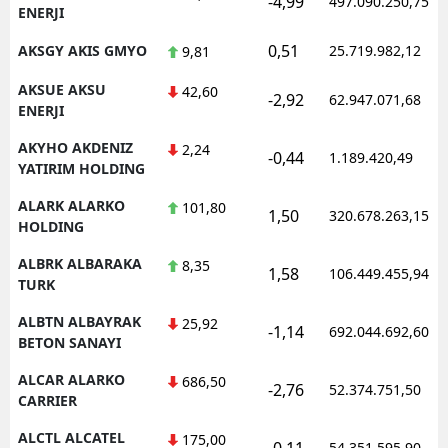
-4,99
497.090.250,75
ENERJI
0,51
AKSGY AKIS GMYO
25.719.982,12
9,81
AKSUE AKSU
42,60
-2,92
62.947.071,68
ENERJI
AKYHO AKDENIZ
2,24
-0,44
1.189.420,49
YATIRIM HOLDING
ALARK ALARKO
101,80
1,50
320.678.263,15
HOLDING
ALBRK ALBARAKA
8,35
1,58
106.449.455,94
TURK
ALBTN ALBAYRAK
25,92
-1,14
692.044.692,60
BETON SANAYI
ALCAR ALARKO
686,50
-2,76
52.374.751,50
CARRIER
ALCTL ALCATEL
175,00
-0,11
54.351.595,90