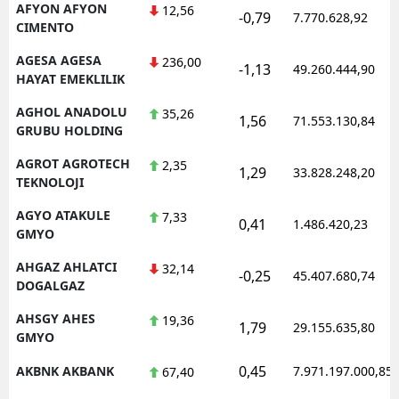
AFYON AFYON
12,56
-0,79
7.770.628,92
CIMENTO
AGESA AGESA
236,00
-1,13
49.260.444,90
HAYAT EMEKLILIK
AGHOL ANADOLU
35,26
1,56
71.553.130,84
GRUBU HOLDING
AGROT AGROTECH
2,35
1,29
33.828.248,20
TEKNOLOJI
AGYO ATAKULE
7,33
0,41
1.486.420,23
GMYO
AHGAZ AHLATCI
32,14
-0,25
45.407.680,74
DOGALGAZ
AHSGY AHES
19,36
1,79
29.155.635,80
GMYO
0,45
AKBNK AKBANK
7.971.197.000,85
67,40