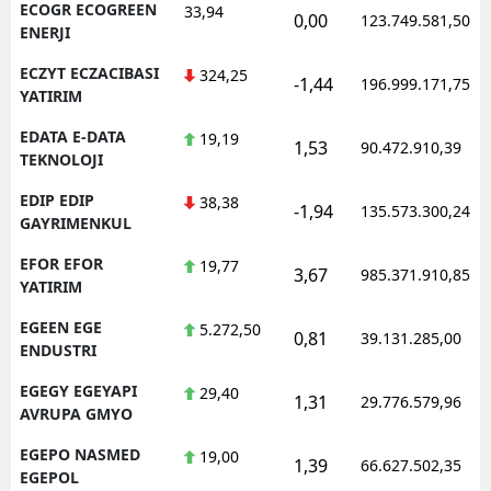
ECOGR ECOGREEN
33,94
0,00
123.749.581,50
ENERJI
ECZYT ECZACIBASI
324,25
-1,44
196.999.171,75
YATIRIM
EDATA E-DATA
19,19
1,53
90.472.910,39
TEKNOLOJI
EDIP EDIP
38,38
-1,94
135.573.300,24
GAYRIMENKUL
EFOR EFOR
19,77
3,67
985.371.910,85
YATIRIM
EGEEN EGE
5.272,50
0,81
39.131.285,00
ENDUSTRI
EGEGY EGEYAPI
29,40
1,31
29.776.579,96
AVRUPA GMYO
EGEPO NASMED
19,00
1,39
66.627.502,35
EGEPOL