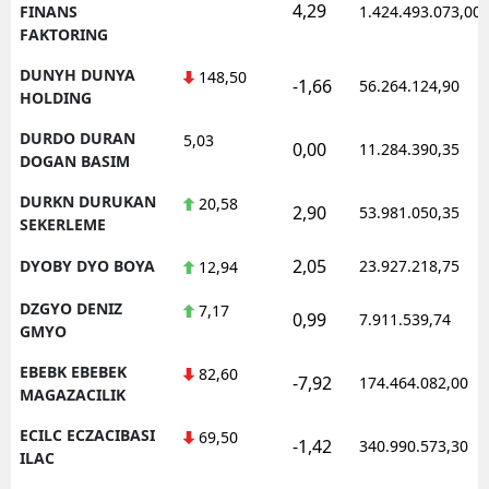
4,29
FINANS
1.424.493.073,00
FAKTORING
DUNYH DUNYA
148,50
-1,66
56.264.124,90
HOLDING
DURDO DURAN
5,03
0,00
11.284.390,35
DOGAN BASIM
DURKN DURUKAN
20,58
2,90
53.981.050,35
SEKERLEME
2,05
DYOBY DYO BOYA
23.927.218,75
12,94
DZGYO DENIZ
7,17
0,99
7.911.539,74
GMYO
EBEBK EBEBEK
82,60
-7,92
174.464.082,00
MAGAZACILIK
ECILC ECZACIBASI
69,50
-1,42
340.990.573,30
ILAC