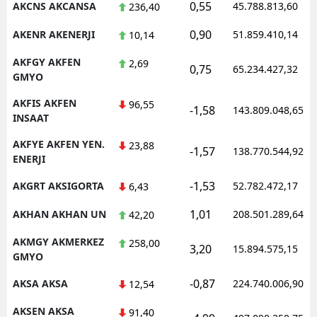
0,55
AKCNS AKCANSA
45.788.813,60
236,40
0,90
AKENR AKENERJI
51.859.410,14
10,14
AKFGY AKFEN
2,69
0,75
65.234.427,32
GMYO
AKFIS AKFEN
96,55
-1,58
143.809.048,65
INSAAT
AKFYE AKFEN YEN.
23,88
-1,57
138.770.544,92
ENERJI
-1,53
AKGRT AKSIGORTA
52.782.472,17
6,43
1,01
AKHAN AKHAN UN
208.501.289,64
42,20
AKMGY AKMERKEZ
258,00
3,20
15.894.575,15
GMYO
-0,87
AKSA AKSA
224.740.006,90
12,54
AKSEN AKSA
91,40