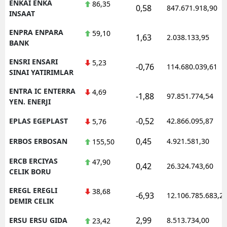
ENKAI ENKA
86,35
0,58
847.671.918,90
INSAAT
ENPRA ENPARA
59,10
1,63
2.038.133,95
BANK
ENSRI ENSARI
5,23
-0,76
114.680.039,61
SINAI YATIRIMLAR
ENTRA IC ENTERRA
4,69
-1,88
97.851.774,54
YEN. ENERJI
-0,52
EPLAS EGEPLAST
42.866.095,87
5,76
0,45
ERBOS ERBOSAN
4.921.581,30
155,50
ERCB ERCIYAS
47,90
0,42
26.324.743,60
CELIK BORU
EREGL EREGLI
38,68
-6,93
12.106.785.683,2
DEMIR CELIK
2,99
ERSU ERSU GIDA
8.513.734,00
23,42