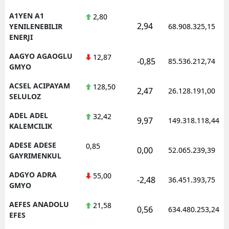
A1YEN A1
2,80
2,94
YENILENEBILIR
68.908.325,15
ENERJI
AAGYO AGAOGLU
12,87
-0,85
85.536.212,74
GMYO
ACSEL ACIPAYAM
128,50
2,47
26.128.191,00
SELULOZ
ADEL ADEL
32,42
9,97
149.318.118,44
KALEMCILIK
ADESE ADESE
0,85
0,00
52.065.239,39
GAYRIMENKUL
ADGYO ADRA
55,00
-2,48
36.451.393,75
GMYO
AEFES ANADOLU
21,58
0,56
634.480.253,24
EFES