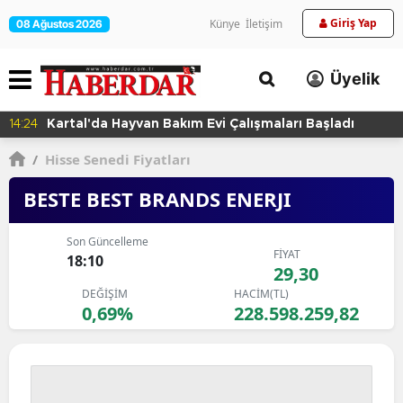
Giriş Yap
Künye
İletişim
08 Ağustos 2026
Üyelik
14:24
Kartal'da Hayvan Bakım Evi Çalışmaları Başladı
/
Hisse Senedi Fiyatları
BESTE BEST BRANDS ENERJI
Son Güncelleme
FİYAT
18:10
29,30
DEĞİŞİM
HACİM(TL)
0,69%
228.598.259,82