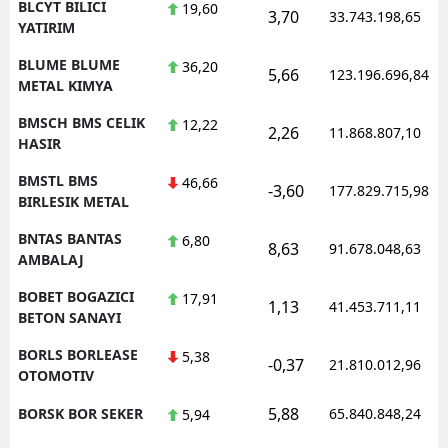
BLCYT BILICI
19,60
3,70
33.743.198,65
YATIRIM
BLUME BLUME
36,20
5,66
123.196.696,84
METAL KIMYA
BMSCH BMS CELIK
12,22
2,26
11.868.807,10
HASIR
BMSTL BMS
46,66
-3,60
177.829.715,98
BIRLESIK METAL
BNTAS BANTAS
6,80
8,63
91.678.048,63
AMBALAJ
BOBET BOGAZICI
17,91
1,13
41.453.711,11
BETON SANAYI
BORLS BORLEASE
5,38
-0,37
21.810.012,96
OTOMOTIV
5,88
BORSK BOR SEKER
65.840.848,24
5,94