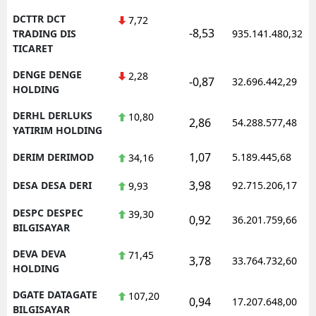
DCTTR DCT
7,72
-8,53
TRADING DIS
935.141.480,32
TICARET
DENGE DENGE
2,28
-0,87
32.696.442,29
HOLDING
DERHL DERLUKS
10,80
2,86
54.288.577,48
YATIRIM HOLDING
1,07
DERIM DERIMOD
5.189.445,68
34,16
3,98
DESA DESA DERI
92.715.206,17
9,93
DESPC DESPEC
39,30
0,92
36.201.759,66
BILGISAYAR
DEVA DEVA
71,45
3,78
33.764.732,60
HOLDING
DGATE DATAGATE
107,20
0,94
17.207.648,00
BILGISAYAR