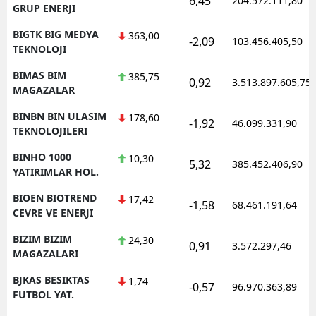
6,45
204.572.111,80
GRUP ENERJI
BIGTK BIG MEDYA
363,00
-2,09
103.456.405,50
TEKNOLOJI
BIMAS BIM
385,75
0,92
3.513.897.605,75
MAGAZALAR
BINBN BIN ULASIM
178,60
-1,92
46.099.331,90
TEKNOLOJILERI
BINHO 1000
10,30
5,32
385.452.406,90
YATIRIMLAR HOL.
BIOEN BIOTREND
17,42
-1,58
68.461.191,64
CEVRE VE ENERJI
BIZIM BIZIM
24,30
0,91
3.572.297,46
MAGAZALARI
BJKAS BESIKTAS
1,74
-0,57
96.970.363,89
FUTBOL YAT.