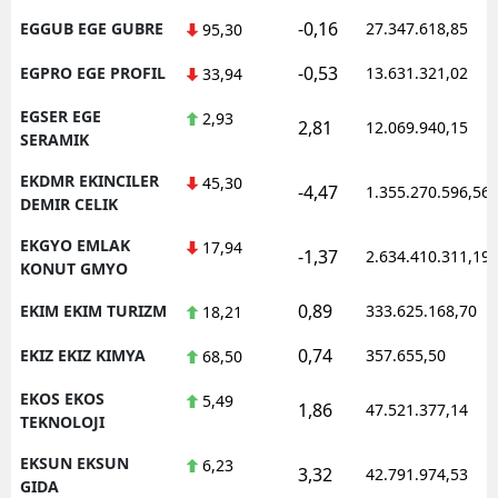
-0,16
EGGUB EGE GUBRE
27.347.618,85
95,30
-0,53
EGPRO EGE PROFIL
13.631.321,02
33,94
EGSER EGE
2,93
2,81
12.069.940,15
SERAMIK
EKDMR EKINCILER
45,30
-4,47
1.355.270.596,56
DEMIR CELIK
EKGYO EMLAK
17,94
-1,37
2.634.410.311,19
KONUT GMYO
0,89
EKIM EKIM TURIZM
333.625.168,70
18,21
0,74
EKIZ EKIZ KIMYA
357.655,50
68,50
EKOS EKOS
5,49
1,86
47.521.377,14
TEKNOLOJI
EKSUN EKSUN
6,23
3,32
42.791.974,53
GIDA