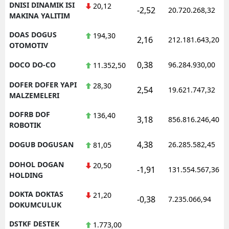
DNISI DINAMIK ISI
20,12
-2,52
20.720.268,32
MAKINA YALITIM
DOAS DOGUS
194,30
2,16
212.181.643,20
OTOMOTIV
0,38
DOCO DO-CO
96.284.930,00
11.352,50
DOFER DOFER YAPI
28,30
2,54
19.621.747,32
MALZEMELERI
DOFRB DOF
136,40
3,18
856.816.246,40
ROBOTIK
4,38
DOGUB DOGUSAN
26.285.582,45
81,05
DOHOL DOGAN
20,50
-1,91
131.554.567,36
HOLDING
DOKTA DOKTAS
21,20
-0,38
7.235.066,94
DOKUMCULUK
DSTKF DESTEK
1.773,00