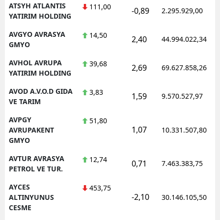
ATSYH ATLANTIS
111,00
-0,89
2.295.929,00
YATIRIM HOLDING
AVGYO AVRASYA
14,50
2,40
44.994.022,34
GMYO
AVHOL AVRUPA
39,68
2,69
69.627.858,26
YATIRIM HOLDING
AVOD A.V.O.D GIDA
3,83
1,59
9.570.527,97
VE TARIM
AVPGY
51,80
1,07
AVRUPAKENT
10.331.507,80
GMYO
AVTUR AVRASYA
12,74
0,71
7.463.383,75
PETROL VE TUR.
AYCES
453,75
-2,10
ALTINYUNUS
30.146.105,50
CESME