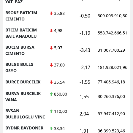
YAT. PAZ.
BSOKE BATICIM
35,88
-0,50
309.003.910,80
CIMENTO
BTCIM BATICIM
4,98
-1,19
558.742.666,51
BATI ANADOLU
BUCIM BURSA
5,07
-3,43
31.007.700,29
CIMENTO
BULGS BULLS
37,00
-2,17
181.928.021,96
GSYO
-1,55
BURCE BURCELIK
77.406.946,18
35,54
BURVA BURCELIK
850,00
1,55
30.260.376,00
VANA
BVSAN
110,00
2,04
57.947.412,90
BULBULOGLU VINC
BYDNR BAYDONER
38,34
1,91
36.399.523,46