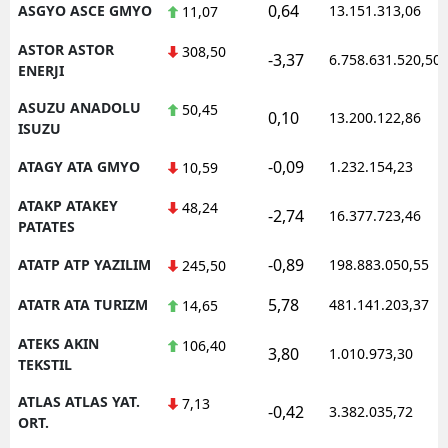
0,64
ASGYO ASCE GMYO
13.151.313,06
11,07
ASTOR ASTOR
308,50
-3,37
6.758.631.520,50
ENERJI
ASUZU ANADOLU
50,45
0,10
13.200.122,86
ISUZU
-0,09
ATAGY ATA GMYO
1.232.154,23
10,59
ATAKP ATAKEY
48,24
-2,74
16.377.723,46
PATATES
-0,89
ATATP ATP YAZILIM
198.883.050,55
245,50
5,78
ATATR ATA TURIZM
481.141.203,37
14,65
ATEKS AKIN
106,40
3,80
1.010.973,30
TEKSTIL
ATLAS ATLAS YAT.
7,13
-0,42
3.382.035,72
ORT.