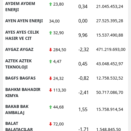
AYDEM AYDEM
23,80
0,34
21.045.453,24
ENERJI
0,00
AYEN AYEN ENERJI
27.525.395,28
34,00
AYES AYES CELIK
32,90
9,96
15.537.490,88
HASIR VE CIT
-2,32
AYGAZ AYGAZ
471.219.693,00
284,50
AZTEK AZTEK
4,47
0,45
43.048.452,97
TEKNOLOJI
-0,82
BAGFS BAGFAS
12.758.532,52
24,32
BAHKM BAHADIR
113,30
-2,41
50.717.086,70
KIMYA
BAKAB BAK
44,68
1,55
15.758.914,54
AMBALAJ
BALAT
72,00
-1,71
BALATACILAR
1.548.845,50