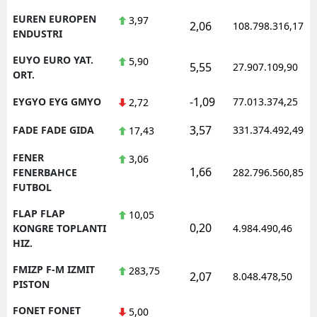
EUREN EUROPEN
3,97
2,06
108.798.316,17
ENDUSTRI
EUYO EURO YAT.
5,90
5,55
27.907.109,90
ORT.
-1,09
EYGYO EYG GMYO
77.013.374,25
2,72
3,57
FADE FADE GIDA
331.374.492,49
17,43
FENER
3,06
1,66
FENERBAHCE
282.796.560,85
FUTBOL
FLAP FLAP
10,05
0,20
KONGRE TOPLANTI
4.984.490,46
HIZ.
FMIZP F-M IZMIT
283,75
2,07
8.048.478,50
PISTON
FONET FONET
5,00