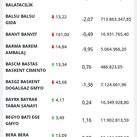
BALATACILIK
BALSU BALSU
13,22
-2,07
713.863.347,85
GIDA
-0,49
BANVT BANVIT
16.931.765,40
161,00
BARMA BAREM
14,84
-9,95
5.064.966,20
AMBALAJ
BASCM BASTAS
13,34
0,76
486.823,05
BASKENT CIMENTO
BASGZ BASKENT
43,68
-1,36
7.124.661,96
DOGALGAZ GMYO
BAYRK BAYRAK
4,17
0,24
16.349.928,80
TABAN SANAYI
BEGYO BATI EGE
3,49
1,16
11.902.813,59
GMYO
BERA BERA
13,09