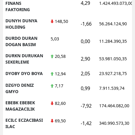
4,29
FINANS
1.424.493.073,00
FAKTORING
DUNYH DUNYA
148,50
-1,66
56.264.124,90
HOLDING
DURDO DURAN
5,03
0,00
11.284.390,35
DOGAN BASIM
DURKN DURUKAN
20,58
2,90
53.981.050,35
SEKERLEME
2,05
DYOBY DYO BOYA
23.927.218,75
12,94
DZGYO DENIZ
7,17
0,99
7.911.539,74
GMYO
EBEBK EBEBEK
82,60
-7,92
174.464.082,00
MAGAZACILIK
ECILC ECZACIBASI
69,50
-1,42
340.990.573,30
ILAC