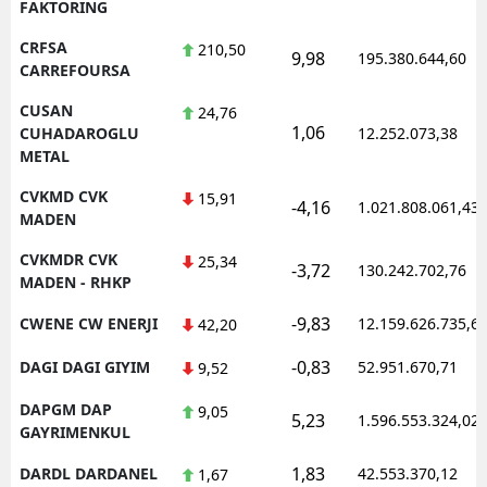
FAKTORING
CRFSA
210,50
9,98
195.380.644,60
CARREFOURSA
CUSAN
24,76
1,06
CUHADAROGLU
12.252.073,38
METAL
CVKMD CVK
15,91
-4,16
1.021.808.061,43
MADEN
CVKMDR CVK
25,34
-3,72
130.242.702,76
MADEN - RHKP
-9,83
CWENE CW ENERJI
12.159.626.735,6
42,20
-0,83
DAGI DAGI GIYIM
52.951.670,71
9,52
DAPGM DAP
9,05
5,23
1.596.553.324,02
GAYRIMENKUL
1,83
DARDL DARDANEL
42.553.370,12
1,67