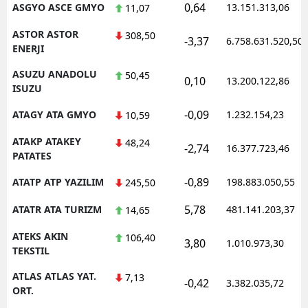
0,64
ASGYO ASCE GMYO
13.151.313,06
11,07
ASTOR ASTOR
308,50
-3,37
6.758.631.520,50
ENERJI
ASUZU ANADOLU
50,45
0,10
13.200.122,86
ISUZU
-0,09
ATAGY ATA GMYO
1.232.154,23
10,59
ATAKP ATAKEY
48,24
-2,74
16.377.723,46
PATATES
-0,89
ATATP ATP YAZILIM
198.883.050,55
245,50
5,78
ATATR ATA TURIZM
481.141.203,37
14,65
ATEKS AKIN
106,40
3,80
1.010.973,30
TEKSTIL
ATLAS ATLAS YAT.
7,13
-0,42
3.382.035,72
ORT.