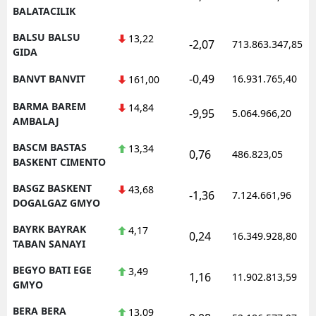
BALATACILIK
BALSU BALSU
13,22
-2,07
713.863.347,85
GIDA
-0,49
BANVT BANVIT
16.931.765,40
161,00
BARMA BAREM
14,84
-9,95
5.064.966,20
AMBALAJ
BASCM BASTAS
13,34
0,76
486.823,05
BASKENT CIMENTO
BASGZ BASKENT
43,68
-1,36
7.124.661,96
DOGALGAZ GMYO
BAYRK BAYRAK
4,17
0,24
16.349.928,80
TABAN SANAYI
BEGYO BATI EGE
3,49
1,16
11.902.813,59
GMYO
BERA BERA
13,09