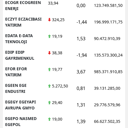
ECOGR ECOGREEN
33,94
0,00
123.749.581,50
ENERJI
ECZYT ECZACIBASI
324,25
-1,44
196.999.171,75
YATIRIM
EDATA E-DATA
19,19
1,53
90.472.910,39
TEKNOLOJI
EDIP EDIP
38,38
-1,94
135.573.300,24
GAYRIMENKUL
EFOR EFOR
19,77
3,67
985.371.910,85
YATIRIM
EGEEN EGE
5.272,50
0,81
39.131.285,00
ENDUSTRI
EGEGY EGEYAPI
29,40
1,31
29.776.579,96
AVRUPA GMYO
EGEPO NASMED
19,00
1,39
66.627.502,35
EGEPOL