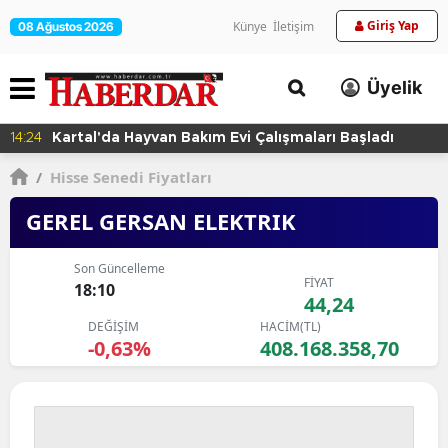
Giriş Yap
Künye
İletişim
08 Ağustos 2026
Üyelik
14:24
Kartal'da Hayvan Bakım Evi Çalışmaları Başladı
/
Hisse Senedi Fiyatları
GEREL GERSAN ELEKTRIK
Son Güncelleme
FİYAT
18:10
44,24
DEĞİŞİM
HACİM(TL)
-0,63%
408.168.358,70