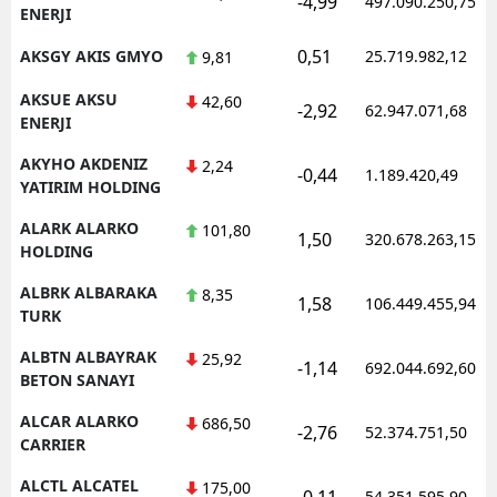
-4,99
497.090.250,75
ENERJI
0,51
AKSGY AKIS GMYO
25.719.982,12
9,81
AKSUE AKSU
42,60
-2,92
62.947.071,68
ENERJI
AKYHO AKDENIZ
2,24
-0,44
1.189.420,49
YATIRIM HOLDING
ALARK ALARKO
101,80
1,50
320.678.263,15
HOLDING
ALBRK ALBARAKA
8,35
1,58
106.449.455,94
TURK
ALBTN ALBAYRAK
25,92
-1,14
692.044.692,60
BETON SANAYI
ALCAR ALARKO
686,50
-2,76
52.374.751,50
CARRIER
ALCTL ALCATEL
175,00
-0,11
54.351.595,90