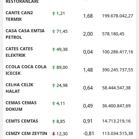
RESTORANLARI
CANTE CAN2
1,21
1,68
199.678.042,27
TERMIK
CASA CASA EMTIA
71,45
2,00
578.180,45
PETROL
CATES CATES
49,38
0,04
100.286.417,16
ELEKTRIK
CCOLA COCA COLA
89,00
1,48
390.245.737,55
ICECEK
CELHA CELIK
24,98
0,64
58.444.547,38
HALAT
CEMAS CEMAS
4,11
0,49
36.400.847,69
DOKUM
0,91
CEMTS CEMTAS
14.713.219,16
8,85
-0,81
CEMZY CEM ZEYTIN
113.034.515,38
12,30