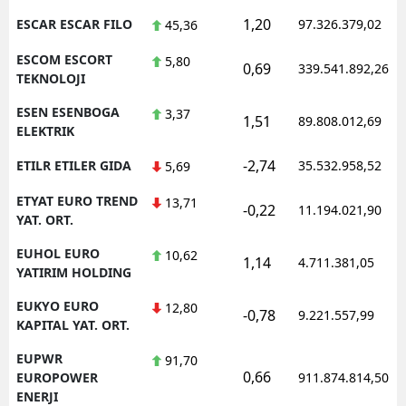
1,20
ESCAR ESCAR FILO
97.326.379,02
45,36
ESCOM ESCORT
5,80
0,69
339.541.892,26
TEKNOLOJI
ESEN ESENBOGA
3,37
1,51
89.808.012,69
ELEKTRIK
-2,74
ETILR ETILER GIDA
35.532.958,52
5,69
ETYAT EURO TREND
13,71
-0,22
11.194.021,90
YAT. ORT.
EUHOL EURO
10,62
1,14
4.711.381,05
YATIRIM HOLDING
EUKYO EURO
12,80
-0,78
9.221.557,99
KAPITAL YAT. ORT.
EUPWR
91,70
0,66
EUROPOWER
911.874.814,50
ENERJI