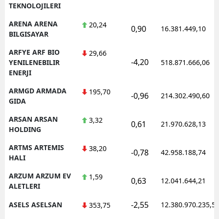
TEKNOLOJILERI
ARENA ARENA
20,24
0,90
16.381.449,10
BILGISAYAR
ARFYE ARF BIO
29,66
-4,20
YENILENEBILIR
518.871.666,06
ENERJI
ARMGD ARMADA
195,70
-0,96
214.302.490,60
GIDA
ARSAN ARSAN
3,32
0,61
21.970.628,13
HOLDING
ARTMS ARTEMIS
38,20
-0,78
42.958.188,74
HALI
ARZUM ARZUM EV
1,59
0,63
12.041.644,21
ALETLERI
-2,55
ASELS ASELSAN
12.380.970.235,5
353,75