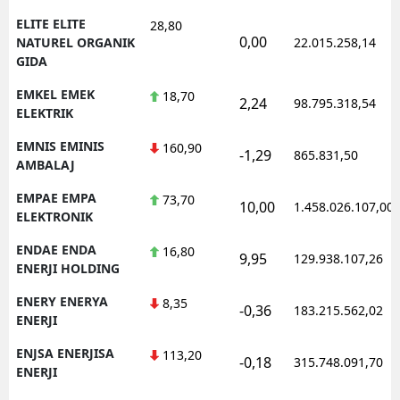
ELITE ELITE
28,80
0,00
NATUREL ORGANIK
22.015.258,14
GIDA
EMKEL EMEK
18,70
2,24
98.795.318,54
ELEKTRIK
EMNIS EMINIS
160,90
-1,29
865.831,50
AMBALAJ
EMPAE EMPA
73,70
10,00
1.458.026.107,00
ELEKTRONIK
ENDAE ENDA
16,80
9,95
129.938.107,26
ENERJI HOLDING
ENERY ENERYA
8,35
-0,36
183.215.562,02
ENERJI
ENJSA ENERJISA
113,20
-0,18
315.748.091,70
ENERJI