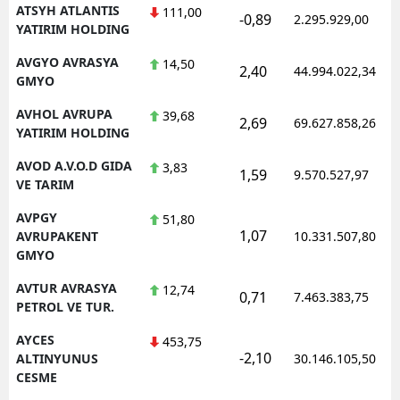
ATSYH ATLANTIS
111,00
-0,89
2.295.929,00
YATIRIM HOLDING
AVGYO AVRASYA
14,50
2,40
44.994.022,34
GMYO
AVHOL AVRUPA
39,68
2,69
69.627.858,26
YATIRIM HOLDING
AVOD A.V.O.D GIDA
3,83
1,59
9.570.527,97
VE TARIM
AVPGY
51,80
1,07
AVRUPAKENT
10.331.507,80
GMYO
AVTUR AVRASYA
12,74
0,71
7.463.383,75
PETROL VE TUR.
AYCES
453,75
-2,10
ALTINYUNUS
30.146.105,50
CESME