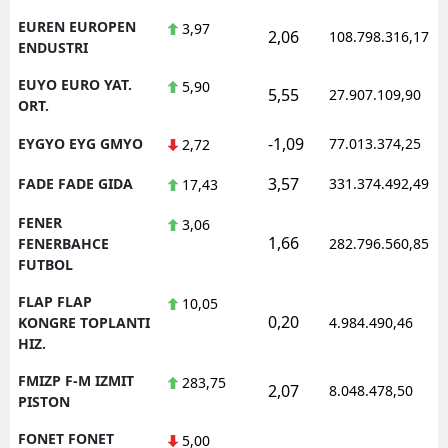
EUREN EUROPEN
3,97
2,06
108.798.316,17
ENDUSTRI
EUYO EURO YAT.
5,90
5,55
27.907.109,90
ORT.
-1,09
EYGYO EYG GMYO
77.013.374,25
2,72
3,57
FADE FADE GIDA
331.374.492,49
17,43
FENER
3,06
1,66
FENERBAHCE
282.796.560,85
FUTBOL
FLAP FLAP
10,05
0,20
KONGRE TOPLANTI
4.984.490,46
HIZ.
FMIZP F-M IZMIT
283,75
2,07
8.048.478,50
PISTON
FONET FONET
5,00