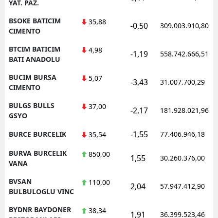
YAT. PAZ.
BSOKE BATICIM
35,88
-0,50
309.003.910,80
CIMENTO
BTCIM BATICIM
4,98
-1,19
558.742.666,51
BATI ANADOLU
BUCIM BURSA
5,07
-3,43
31.007.700,29
CIMENTO
BULGS BULLS
37,00
-2,17
181.928.021,96
GSYO
-1,55
BURCE BURCELIK
77.406.946,18
35,54
BURVA BURCELIK
850,00
1,55
30.260.376,00
VANA
BVSAN
110,00
2,04
57.947.412,90
BULBULOGLU VINC
BYDNR BAYDONER
38,34
1,91
36.399.523,46