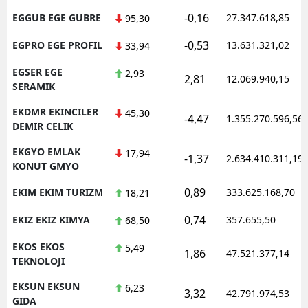
-0,16
EGGUB EGE GUBRE
27.347.618,85
95,30
-0,53
EGPRO EGE PROFIL
13.631.321,02
33,94
EGSER EGE
2,93
2,81
12.069.940,15
SERAMIK
EKDMR EKINCILER
45,30
-4,47
1.355.270.596,56
DEMIR CELIK
EKGYO EMLAK
17,94
-1,37
2.634.410.311,19
KONUT GMYO
0,89
EKIM EKIM TURIZM
333.625.168,70
18,21
0,74
EKIZ EKIZ KIMYA
357.655,50
68,50
EKOS EKOS
5,49
1,86
47.521.377,14
TEKNOLOJI
EKSUN EKSUN
6,23
3,32
42.791.974,53
GIDA