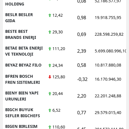
0,08
52.186.577,97
HOLDING
BESLR BESLER
12,42
0,98
19.918.755,95
GIDA
BESTE BEST
29,30
0,69
228.598.259,82
BRANDS ENERJI
BETAE BETA ENERJI
111,20
2,39
5.699.080.996,10
VE TEKNOLOJI
0,58
BEYAZ BEYAZ FILO
10.817.880,08
24,34
BFREN BOSCH
125,80
-0,32
16.170.946,30
FREN SISTEMLERI
BIENY BIEN YAPI
20,44
2,20
22.201.248,88
URUNLERI
BIGCH BUYUK
6,52
0,77
29.579.015,40
SEFLER BIGCHEFS
BIGEN BIRLESIM
110,60