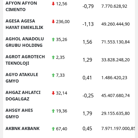
AFYON AFYON
12,56
-0,79
7.770.628,92
CIMENTO
AGESA AGESA
236,00
-1,13
49.260.444,90
HAYAT EMEKLILIK
AGHOL ANADOLU
35,26
1,56
71.553.130,84
GRUBU HOLDING
AGROT AGROTECH
2,35
1,29
33.828.248,20
TEKNOLOJI
AGYO ATAKULE
7,33
0,41
1.486.420,23
GMYO
AHGAZ AHLATCI
32,14
-0,25
45.407.680,74
DOGALGAZ
AHSGY AHES
19,36
1,79
29.155.635,80
GMYO
0,45
AKBNK AKBANK
7.971.197.000,85
67,40