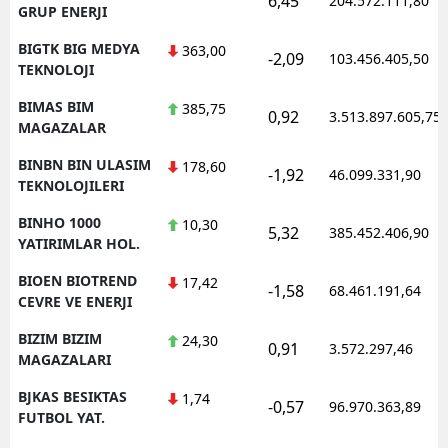
6,45
204.572.111,80
GRUP ENERJI
BIGTK BIG MEDYA
363,00
-2,09
103.456.405,50
TEKNOLOJI
BIMAS BIM
385,75
0,92
3.513.897.605,75
MAGAZALAR
BINBN BIN ULASIM
178,60
-1,92
46.099.331,90
TEKNOLOJILERI
BINHO 1000
10,30
5,32
385.452.406,90
YATIRIMLAR HOL.
BIOEN BIOTREND
17,42
-1,58
68.461.191,64
CEVRE VE ENERJI
BIZIM BIZIM
24,30
0,91
3.572.297,46
MAGAZALARI
BJKAS BESIKTAS
1,74
-0,57
96.970.363,89
FUTBOL YAT.