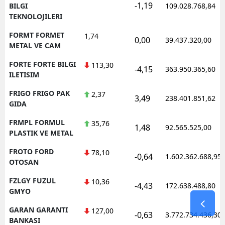
-1,19
BILGI
109.028.768,84
TEKNOLOJILERI
FORMT FORMET
1,74
0,00
39.437.320,00
METAL VE CAM
FORTE FORTE BILGI
113,30
-4,15
363.950.365,60
ILETISIM
FRIGO FRIGO PAK
2,37
3,49
238.401.851,62
GIDA
FRMPL FORMUL
35,76
1,48
92.565.525,00
PLASTIK VE METAL
FROTO FORD
78,10
-0,64
1.602.362.688,95
OTOSAN
FZLGY FUZUL
10,36
-4,43
172.638.488,80
GMYO
GARAN GARANTI
127,00
-0,63
3.772.734.436,30
BANKASI