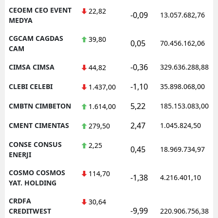
CEOEM CEO EVENT
22,82
-0,09
13.057.682,76
MEDYA
CGCAM CAGDAS
39,80
0,05
70.456.162,06
CAM
-0,36
CIMSA CIMSA
329.636.288,88
44,82
-1,10
CLEBI CELEBI
35.898.068,00
1.437,00
5,22
CMBTN CIMBETON
185.153.083,00
1.614,00
2,47
CMENT CIMENTAS
1.045.824,50
279,50
CONSE CONSUS
2,25
0,45
18.969.734,97
ENERJI
COSMO COSMOS
114,70
-1,38
4.216.401,10
YAT. HOLDING
CRDFA
30,64
-9,99
CREDITWEST
220.906.756,38