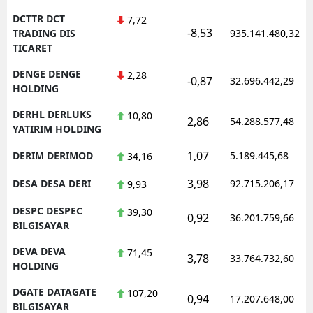
DCTTR DCT
7,72
-8,53
TRADING DIS
935.141.480,32
TICARET
DENGE DENGE
2,28
-0,87
32.696.442,29
HOLDING
DERHL DERLUKS
10,80
2,86
54.288.577,48
YATIRIM HOLDING
1,07
DERIM DERIMOD
5.189.445,68
34,16
3,98
DESA DESA DERI
92.715.206,17
9,93
DESPC DESPEC
39,30
0,92
36.201.759,66
BILGISAYAR
DEVA DEVA
71,45
3,78
33.764.732,60
HOLDING
DGATE DATAGATE
107,20
0,94
17.207.648,00
BILGISAYAR