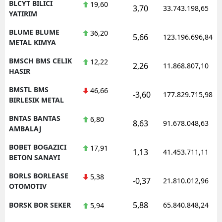
BLCYT BILICI
19,60
3,70
33.743.198,65
YATIRIM
BLUME BLUME
36,20
5,66
123.196.696,84
METAL KIMYA
BMSCH BMS CELIK
12,22
2,26
11.868.807,10
HASIR
BMSTL BMS
46,66
-3,60
177.829.715,98
BIRLESIK METAL
BNTAS BANTAS
6,80
8,63
91.678.048,63
AMBALAJ
BOBET BOGAZICI
17,91
1,13
41.453.711,11
BETON SANAYI
BORLS BORLEASE
5,38
-0,37
21.810.012,96
OTOMOTIV
5,88
BORSK BOR SEKER
65.840.848,24
5,94