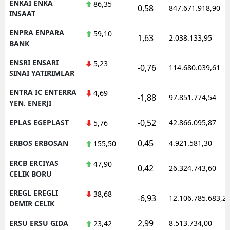
ENKAI ENKA
86,35
0,58
847.671.918,90
INSAAT
ENPRA ENPARA
59,10
1,63
2.038.133,95
BANK
ENSRI ENSARI
5,23
-0,76
114.680.039,61
SINAI YATIRIMLAR
ENTRA IC ENTERRA
4,69
-1,88
97.851.774,54
YEN. ENERJI
-0,52
EPLAS EGEPLAST
42.866.095,87
5,76
0,45
ERBOS ERBOSAN
4.921.581,30
155,50
ERCB ERCIYAS
47,90
0,42
26.324.743,60
CELIK BORU
EREGL EREGLI
38,68
-6,93
12.106.785.683,2
DEMIR CELIK
2,99
ERSU ERSU GIDA
8.513.734,00
23,42