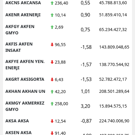
0,55
AKCNS AKCANSA
45.788.813,60
236,40
0,90
AKENR AKENERJI
51.859.410,14
10,14
AKFGY AKFEN
2,69
0,75
65.234.427,32
GMYO
AKFIS AKFEN
96,55
-1,58
143.809.048,65
INSAAT
AKFYE AKFEN YEN.
23,88
-1,57
138.770.544,92
ENERJI
-1,53
AKGRT AKSIGORTA
52.782.472,17
6,43
1,01
AKHAN AKHAN UN
208.501.289,64
42,20
AKMGY AKMERKEZ
258,00
3,20
15.894.575,15
GMYO
-0,87
AKSA AKSA
224.740.006,90
12,54
AKSEN AKSA
91,40