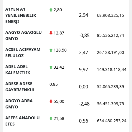
A1YEN A1
2,80
2,94
YENILENEBILIR
68.908.325,15
ENERJI
AAGYO AGAOGLU
12,87
-0,85
85.536.212,74
GMYO
ACSEL ACIPAYAM
128,50
2,47
26.128.191,00
SELULOZ
ADEL ADEL
32,42
9,97
149.318.118,44
KALEMCILIK
ADESE ADESE
0,85
0,00
52.065.239,39
GAYRIMENKUL
ADGYO ADRA
55,00
-2,48
36.451.393,75
GMYO
AEFES ANADOLU
21,58
0,56
634.480.253,24
EFES