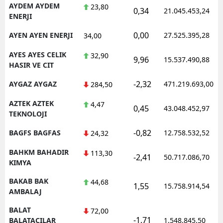
AYDEM AYDEM
23,80
0,34
21.045.453,24
ENERJI
0,00
AYEN AYEN ENERJI
27.525.395,28
34,00
AYES AYES CELIK
32,90
9,96
15.537.490,88
HASIR VE CIT
-2,32
AYGAZ AYGAZ
471.219.693,00
284,50
AZTEK AZTEK
4,47
0,45
43.048.452,97
TEKNOLOJI
-0,82
BAGFS BAGFAS
12.758.532,52
24,32
BAHKM BAHADIR
113,30
-2,41
50.717.086,70
KIMYA
BAKAB BAK
44,68
1,55
15.758.914,54
AMBALAJ
BALAT
72,00
-1,71
BALATACILAR
1.548.845,50