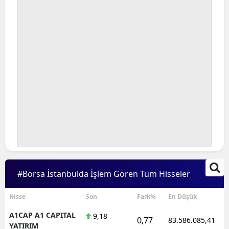
#Borsa İstanbulda İşlem Gören Tüm Hisseler
Hisse
Son
Fark%
En Düşük
A1CAP A1 CAPITAL
9,18
0,77
83.586.085,41
YATIRIM