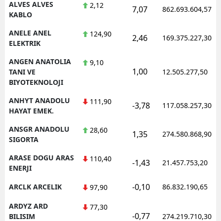
ALVES ALVES
2,12
7,07
862.693.604,57
KABLO
ANELE ANEL
124,90
2,46
169.375.227,30
ELEKTRIK
ANGEN ANATOLIA
9,10
1,00
TANI VE
12.505.277,50
BIYOTEKNOLOJI
ANHYT ANADOLU
111,90
-3,78
117.058.257,30
HAYAT EMEK.
ANSGR ANADOLU
28,60
1,35
274.580.868,90
SIGORTA
ARASE DOGU ARAS
110,40
-1,43
21.457.753,20
ENERJI
-0,10
ARCLK ARCELIK
86.832.190,65
97,90
ARDYZ ARD
77,30
-0,77
BILISIM
274.219.710,30