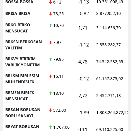
-1,13
BOSSA BOSSA
10.361.008,49
6,12
-0,82
BRISA BRISA
8.877.952,10
78,25
BRKO BIRKO
10,70
1,71
3.114.636,70
MENSUCAT
BRKSN BERKOSAN
7,97
-1,12
2.358.282,37
YALITIM
BRKVY BIRIKIM
79,95
4,78
74.542.532,65
VARLIK YONETIM
BRLSM BIRLESIM
16,11
-0,12
61.157.875,02
MUHENDISLIK
BRMEN BIRLIK
18,10
2,72
5.452.771,18
MENSUCAT
BRSAN BORUSAN
572,00
-1,89
1.308.264.872,50
BORU SANAYI
BRYAT BORUSAN
1.767,00
0,11
69.110.225,00