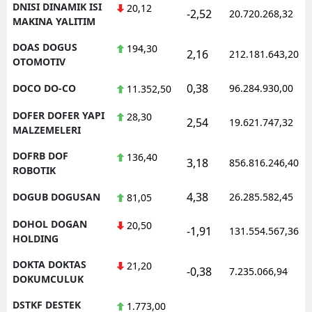
DNISI DINAMIK ISI
20,12
-2,52
20.720.268,32
MAKINA YALITIM
DOAS DOGUS
194,30
2,16
212.181.643,20
OTOMOTIV
0,38
DOCO DO-CO
96.284.930,00
11.352,50
DOFER DOFER YAPI
28,30
2,54
19.621.747,32
MALZEMELERI
DOFRB DOF
136,40
3,18
856.816.246,40
ROBOTIK
4,38
DOGUB DOGUSAN
26.285.582,45
81,05
DOHOL DOGAN
20,50
-1,91
131.554.567,36
HOLDING
DOKTA DOKTAS
21,20
-0,38
7.235.066,94
DOKUMCULUK
DSTKF DESTEK
1.773,00