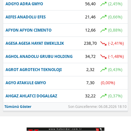
56,40
(2,45%)
ADGYO ADRA GMYO
21,46
(0,66%)
AEFES ANADOLU EFES
12,66
(0,88%)
AFYON AFYON CIMENTO
238,70
(-2,41%)
AGESA AGESA HAYAT EMEKLILIK
34,72
(-1,48%)
AGHOL ANADOLU GRUBU HOLDING
2,32
(0,43%)
AGROT AGROTECH TEKNOLOJI
7,30
(0,00%)
AGYO ATAKULE GMYO
32,22
(0,37%)
AHGAZ AHLATCI DOGALGAZ
Tümünü Göster
Son Güncellenme: 06.08.2026 18:10