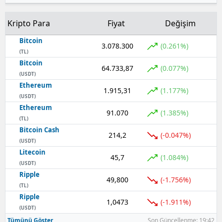
Kripto Para
Fiyat
Değişim
Bitcoin
3.078.300
(0.261%)
(TL)
Bitcoin
64.733,87
(0.077%)
(USDT)
Ethereum
1.915,31
(1.177%)
(USDT)
Ethereum
91.070
(1.385%)
(TL)
Bitcoin Cash
214,2
(-0.047%)
(USDT)
Litecoin
45,7
(1.084%)
(USDT)
Ripple
49,800
(-1.756%)
(TL)
Ripple
1,0473
(-1.911%)
(USDT)
Tümünü Göster
Son Güncellenme: 19:42