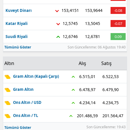
153,4151
153,9644
Kuveyt Dinarı
-0.08
12,5745
13,5045
Katar Riyali
-0.07
12,6746
12,6781
Suudi Riyali
0.09
Tümünü Göster
Son Güncellenme: 06 Ağustos 19:40
Altın
Alış
Satış
6.522,53
6.515,01
Gram Altın (Kapalı Çarşı)
6.479,90
6.478,97
Gram Altın
4.234,75
4.234,14
Ons Altın / USD
201.564,47
201.486,59
Ons Altın / TL
Son Güncellenme: 19:43
Tümünü Göster