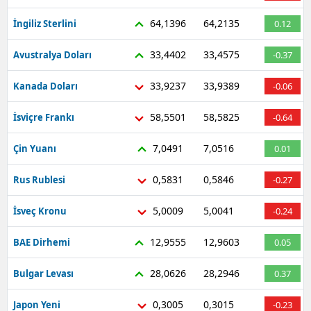
64,1396
64,2135
İngiliz Sterlini
0.12
33,4402
33,4575
Avustralya Doları
-0.37
33,9237
33,9389
Kanada Doları
-0.06
58,5501
58,5825
İsviçre Frankı
-0.64
7,0491
7,0516
Çin Yuanı
0.01
0,5831
0,5846
Rus Rublesi
-0.27
5,0009
5,0041
İsveç Kronu
-0.24
12,9555
12,9603
BAE Dirhemi
0.05
28,0626
28,2946
Bulgar Levası
0.37
0,3005
0,3015
Japon Yeni
-0.23