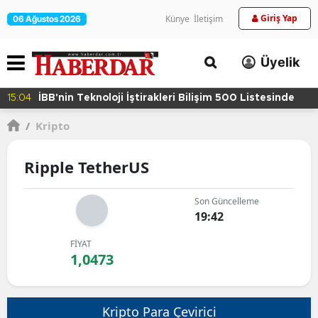
Giriş Yap
Künye
İletişim
06 Ağustos 2026
Üyelik
15:04
İBB'nin Teknoloji İştirakleri Bilişim 500 Listesinde
/
Kripto
Ripple TetherUS
Son Güncelleme
19:42
FİYAT
1,0473
Kripto Para Çevirici