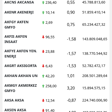
0,55
AKCNS AKCANSA
45.788.813,60
236,40
0,90
AKENR AKENERJI
51.859.410,14
10,14
AKFGY AKFEN
2,69
0,75
65.234.427,32
GMYO
AKFIS AKFEN
96,55
-1,58
143.809.048,65
INSAAT
AKFYE AKFEN YEN.
23,88
-1,57
138.770.544,92
ENERJI
-1,53
AKGRT AKSIGORTA
52.782.472,17
6,43
1,01
AKHAN AKHAN UN
208.501.289,64
42,20
AKMGY AKMERKEZ
258,00
3,20
15.894.575,15
GMYO
-0,87
AKSA AKSA
224.740.006,90
12,54
AKSEN AKSA
91,40