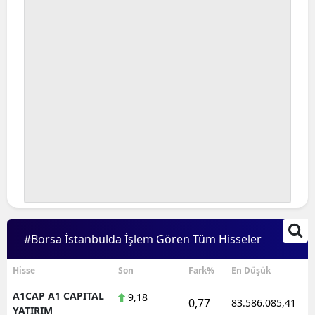
#Borsa İstanbulda İşlem Gören Tüm Hisseler
Hisse
Son
Fark%
En Düşük
A1CAP A1 CAPITAL
9,18
0,77
83.586.085,41
YATIRIM