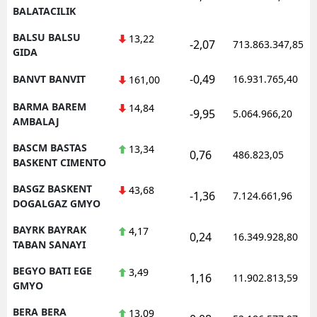
BALATACILIK
BALSU BALSU
13,22
-2,07
713.863.347,85
GIDA
-0,49
BANVT BANVIT
16.931.765,40
161,00
BARMA BAREM
14,84
-9,95
5.064.966,20
AMBALAJ
BASCM BASTAS
13,34
0,76
486.823,05
BASKENT CIMENTO
BASGZ BASKENT
43,68
-1,36
7.124.661,96
DOGALGAZ GMYO
BAYRK BAYRAK
4,17
0,24
16.349.928,80
TABAN SANAYI
BEGYO BATI EGE
3,49
1,16
11.902.813,59
GMYO
BERA BERA
13,09