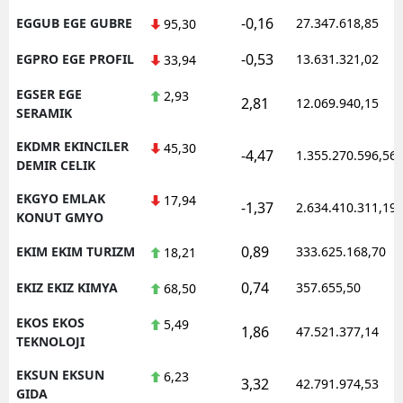
-0,16
EGGUB EGE GUBRE
27.347.618,85
95,30
-0,53
EGPRO EGE PROFIL
13.631.321,02
33,94
EGSER EGE
2,93
2,81
12.069.940,15
SERAMIK
EKDMR EKINCILER
45,30
-4,47
1.355.270.596,56
DEMIR CELIK
EKGYO EMLAK
17,94
-1,37
2.634.410.311,19
KONUT GMYO
0,89
EKIM EKIM TURIZM
333.625.168,70
18,21
0,74
EKIZ EKIZ KIMYA
357.655,50
68,50
EKOS EKOS
5,49
1,86
47.521.377,14
TEKNOLOJI
EKSUN EKSUN
6,23
3,32
42.791.974,53
GIDA