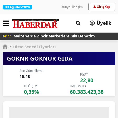
Giriş Yap
Künye
İletişim
09 Ağustos 2026
Üyelik
14:27
Maltepe’de Zincir Marketlere Sıkı Denetim
/
Hisse Senedi Fiyatları
GOKNR GOKNUR GIDA
Son Güncelleme
FİYAT
18:10
22,80
DEĞİŞİM
HACİM(TL)
0,35%
60.383.423,38