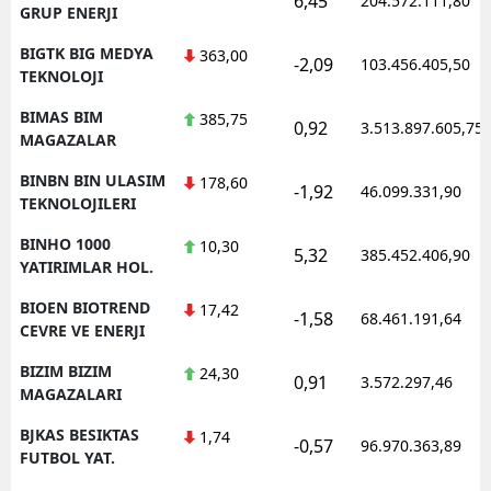
6,45
204.572.111,80
GRUP ENERJI
BIGTK BIG MEDYA
363,00
-2,09
103.456.405,50
TEKNOLOJI
BIMAS BIM
385,75
0,92
3.513.897.605,75
MAGAZALAR
BINBN BIN ULASIM
178,60
-1,92
46.099.331,90
TEKNOLOJILERI
BINHO 1000
10,30
5,32
385.452.406,90
YATIRIMLAR HOL.
BIOEN BIOTREND
17,42
-1,58
68.461.191,64
CEVRE VE ENERJI
BIZIM BIZIM
24,30
0,91
3.572.297,46
MAGAZALARI
BJKAS BESIKTAS
1,74
-0,57
96.970.363,89
FUTBOL YAT.