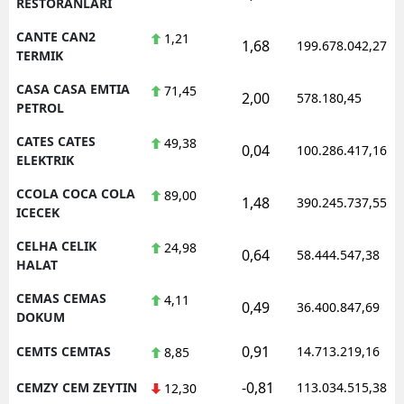
RESTORANLARI
CANTE CAN2
1,21
1,68
199.678.042,27
TERMIK
CASA CASA EMTIA
71,45
2,00
578.180,45
PETROL
CATES CATES
49,38
0,04
100.286.417,16
ELEKTRIK
CCOLA COCA COLA
89,00
1,48
390.245.737,55
ICECEK
CELHA CELIK
24,98
0,64
58.444.547,38
HALAT
CEMAS CEMAS
4,11
0,49
36.400.847,69
DOKUM
0,91
CEMTS CEMTAS
14.713.219,16
8,85
-0,81
CEMZY CEM ZEYTIN
113.034.515,38
12,30