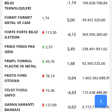
-1,19
BILGI
109.028.768,84
TEKNOLOJILERI
FORMT FORMET
1,74
0,00
39.437.320,00
METAL VE CAM
FORTE FORTE BILGI
113,30
-4,15
363.950.365,60
ILETISIM
FRIGO FRIGO PAK
2,37
3,49
238.401.851,62
GIDA
FRMPL FORMUL
35,76
1,48
92.565.525,00
PLASTIK VE METAL
FROTO FORD
78,10
-0,64
1.602.362.688,95
OTOSAN
FZLGY FUZUL
10,36
-4,43
172.638.488,80
GMYO
GARAN GARANTI
127,00
-0,63
3.772.734.436,30
BANKASI