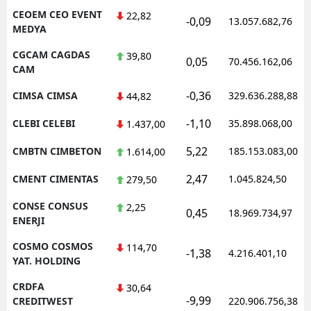
CEOEM CEO EVENT
22,82
-0,09
13.057.682,76
MEDYA
CGCAM CAGDAS
39,80
0,05
70.456.162,06
CAM
-0,36
CIMSA CIMSA
329.636.288,88
44,82
-1,10
CLEBI CELEBI
35.898.068,00
1.437,00
5,22
CMBTN CIMBETON
185.153.083,00
1.614,00
2,47
CMENT CIMENTAS
1.045.824,50
279,50
CONSE CONSUS
2,25
0,45
18.969.734,97
ENERJI
COSMO COSMOS
114,70
-1,38
4.216.401,10
YAT. HOLDING
CRDFA
30,64
-9,99
CREDITWEST
220.906.756,38