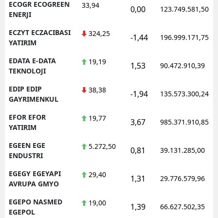
ECOGR ECOGREEN
33,94
0,00
123.749.581,50
ENERJI
ECZYT ECZACIBASI
324,25
-1,44
196.999.171,75
YATIRIM
EDATA E-DATA
19,19
1,53
90.472.910,39
TEKNOLOJI
EDIP EDIP
38,38
-1,94
135.573.300,24
GAYRIMENKUL
EFOR EFOR
19,77
3,67
985.371.910,85
YATIRIM
EGEEN EGE
5.272,50
0,81
39.131.285,00
ENDUSTRI
EGEGY EGEYAPI
29,40
1,31
29.776.579,96
AVRUPA GMYO
EGEPO NASMED
19,00
1,39
66.627.502,35
EGEPOL