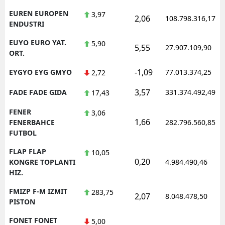
EUREN EUROPEN
3,97
2,06
108.798.316,17
ENDUSTRI
EUYO EURO YAT.
5,90
5,55
27.907.109,90
ORT.
-1,09
EYGYO EYG GMYO
77.013.374,25
2,72
3,57
FADE FADE GIDA
331.374.492,49
17,43
FENER
3,06
1,66
FENERBAHCE
282.796.560,85
FUTBOL
FLAP FLAP
10,05
0,20
KONGRE TOPLANTI
4.984.490,46
HIZ.
FMIZP F-M IZMIT
283,75
2,07
8.048.478,50
PISTON
FONET FONET
5,00