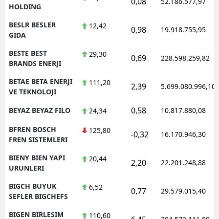
0,08
52.186.577,97
HOLDING
BESLR BESLER
12,42
0,98
19.918.755,95
GIDA
BESTE BEST
29,30
0,69
228.598.259,82
BRANDS ENERJI
BETAE BETA ENERJI
111,20
2,39
5.699.080.996,10
VE TEKNOLOJI
0,58
BEYAZ BEYAZ FILO
10.817.880,08
24,34
BFREN BOSCH
125,80
-0,32
16.170.946,30
FREN SISTEMLERI
BIENY BIEN YAPI
20,44
2,20
22.201.248,88
URUNLERI
BIGCH BUYUK
6,52
0,77
29.579.015,40
SEFLER BIGCHEFS
BIGEN BIRLESIM
110,60