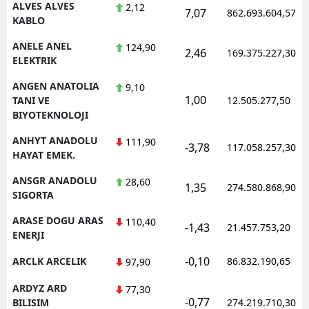
ALVES ALVES
2,12
7,07
862.693.604,57
KABLO
ANELE ANEL
124,90
2,46
169.375.227,30
ELEKTRIK
ANGEN ANATOLIA
9,10
1,00
TANI VE
12.505.277,50
BIYOTEKNOLOJI
ANHYT ANADOLU
111,90
-3,78
117.058.257,30
HAYAT EMEK.
ANSGR ANADOLU
28,60
1,35
274.580.868,90
SIGORTA
ARASE DOGU ARAS
110,40
-1,43
21.457.753,20
ENERJI
-0,10
ARCLK ARCELIK
86.832.190,65
97,90
ARDYZ ARD
77,30
-0,77
BILISIM
274.219.710,30