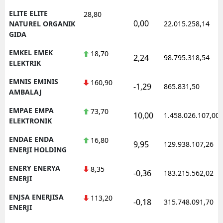
ELITE ELITE
28,80
0,00
NATUREL ORGANIK
22.015.258,14
GIDA
EMKEL EMEK
18,70
2,24
98.795.318,54
ELEKTRIK
EMNIS EMINIS
160,90
-1,29
865.831,50
AMBALAJ
EMPAE EMPA
73,70
10,00
1.458.026.107,00
ELEKTRONIK
ENDAE ENDA
16,80
9,95
129.938.107,26
ENERJI HOLDING
ENERY ENERYA
8,35
-0,36
183.215.562,02
ENERJI
ENJSA ENERJISA
113,20
-0,18
315.748.091,70
ENERJI