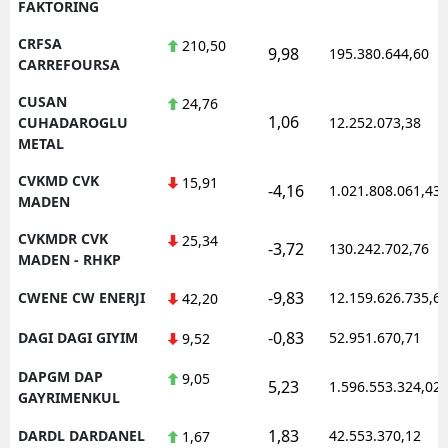
FAKTORING
CRFSA
210,50
9,98
195.380.644,60
CARREFOURSA
CUSAN
24,76
1,06
CUHADAROGLU
12.252.073,38
METAL
CVKMD CVK
15,91
-4,16
1.021.808.061,43
MADEN
CVKMDR CVK
25,34
-3,72
130.242.702,76
MADEN - RHKP
-9,83
CWENE CW ENERJI
12.159.626.735,6
42,20
-0,83
DAGI DAGI GIYIM
52.951.670,71
9,52
DAPGM DAP
9,05
5,23
1.596.553.324,02
GAYRIMENKUL
1,83
DARDL DARDANEL
42.553.370,12
1,67