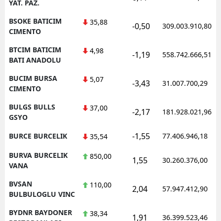
YAT. PAZ.
BSOKE BATICIM
35,88
-0,50
309.003.910,80
CIMENTO
BTCIM BATICIM
4,98
-1,19
558.742.666,51
BATI ANADOLU
BUCIM BURSA
5,07
-3,43
31.007.700,29
CIMENTO
BULGS BULLS
37,00
-2,17
181.928.021,96
GSYO
-1,55
BURCE BURCELIK
77.406.946,18
35,54
BURVA BURCELIK
850,00
1,55
30.260.376,00
VANA
BVSAN
110,00
2,04
57.947.412,90
BULBULOGLU VINC
BYDNR BAYDONER
38,34
1,91
36.399.523,46