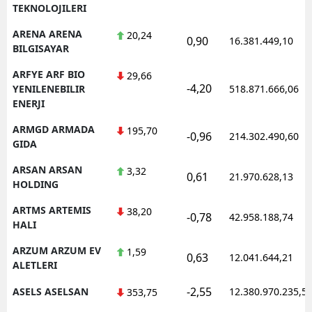
TEKNOLOJILERI
ARENA ARENA
20,24
0,90
16.381.449,10
BILGISAYAR
ARFYE ARF BIO
29,66
-4,20
YENILENEBILIR
518.871.666,06
ENERJI
ARMGD ARMADA
195,70
-0,96
214.302.490,60
GIDA
ARSAN ARSAN
3,32
0,61
21.970.628,13
HOLDING
ARTMS ARTEMIS
38,20
-0,78
42.958.188,74
HALI
ARZUM ARZUM EV
1,59
0,63
12.041.644,21
ALETLERI
-2,55
ASELS ASELSAN
12.380.970.235,5
353,75