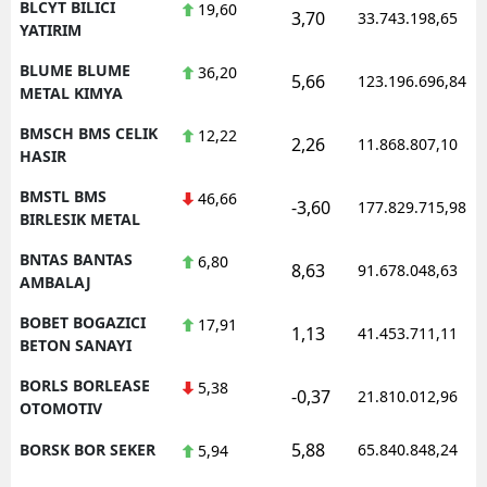
BLCYT BILICI
19,60
3,70
33.743.198,65
YATIRIM
BLUME BLUME
36,20
5,66
123.196.696,84
METAL KIMYA
BMSCH BMS CELIK
12,22
2,26
11.868.807,10
HASIR
BMSTL BMS
46,66
-3,60
177.829.715,98
BIRLESIK METAL
BNTAS BANTAS
6,80
8,63
91.678.048,63
AMBALAJ
BOBET BOGAZICI
17,91
1,13
41.453.711,11
BETON SANAYI
BORLS BORLEASE
5,38
-0,37
21.810.012,96
OTOMOTIV
5,88
BORSK BOR SEKER
65.840.848,24
5,94