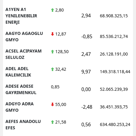
A1YEN A1
2,80
2,94
YENILENEBILIR
68.908.325,15
ENERJI
AAGYO AGAOGLU
12,87
-0,85
85.536.212,74
GMYO
ACSEL ACIPAYAM
128,50
2,47
26.128.191,00
SELULOZ
ADEL ADEL
32,42
9,97
149.318.118,44
KALEMCILIK
ADESE ADESE
0,85
0,00
52.065.239,39
GAYRIMENKUL
ADGYO ADRA
55,00
-2,48
36.451.393,75
GMYO
AEFES ANADOLU
21,58
0,56
634.480.253,24
EFES