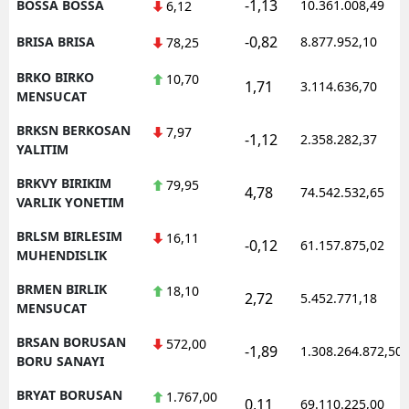
-1,13
BOSSA BOSSA
10.361.008,49
6,12
-0,82
BRISA BRISA
8.877.952,10
78,25
BRKO BIRKO
10,70
1,71
3.114.636,70
MENSUCAT
BRKSN BERKOSAN
7,97
-1,12
2.358.282,37
YALITIM
BRKVY BIRIKIM
79,95
4,78
74.542.532,65
VARLIK YONETIM
BRLSM BIRLESIM
16,11
-0,12
61.157.875,02
MUHENDISLIK
BRMEN BIRLIK
18,10
2,72
5.452.771,18
MENSUCAT
BRSAN BORUSAN
572,00
-1,89
1.308.264.872,50
BORU SANAYI
BRYAT BORUSAN
1.767,00
0,11
69.110.225,00