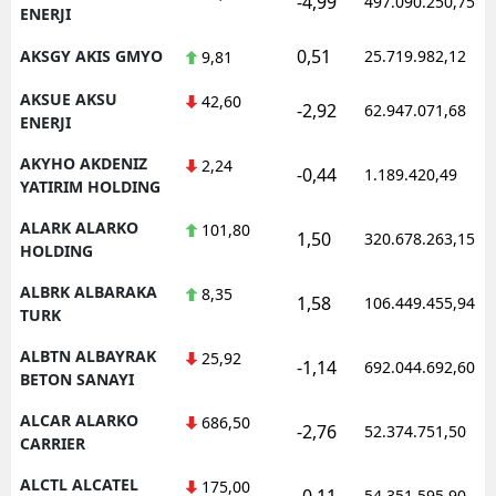
-4,99
497.090.250,75
ENERJI
0,51
AKSGY AKIS GMYO
25.719.982,12
9,81
AKSUE AKSU
42,60
-2,92
62.947.071,68
ENERJI
AKYHO AKDENIZ
2,24
-0,44
1.189.420,49
YATIRIM HOLDING
ALARK ALARKO
101,80
1,50
320.678.263,15
HOLDING
ALBRK ALBARAKA
8,35
1,58
106.449.455,94
TURK
ALBTN ALBAYRAK
25,92
-1,14
692.044.692,60
BETON SANAYI
ALCAR ALARKO
686,50
-2,76
52.374.751,50
CARRIER
ALCTL ALCATEL
175,00
-0,11
54.351.595,90