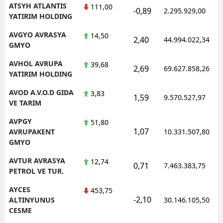
ATSYH ATLANTIS
111,00
-0,89
2.295.929,00
YATIRIM HOLDING
AVGYO AVRASYA
14,50
2,40
44.994.022,34
GMYO
AVHOL AVRUPA
39,68
2,69
69.627.858,26
YATIRIM HOLDING
AVOD A.V.O.D GIDA
3,83
1,59
9.570.527,97
VE TARIM
AVPGY
51,80
1,07
AVRUPAKENT
10.331.507,80
GMYO
AVTUR AVRASYA
12,74
0,71
7.463.383,75
PETROL VE TUR.
AYCES
453,75
-2,10
ALTINYUNUS
30.146.105,50
CESME