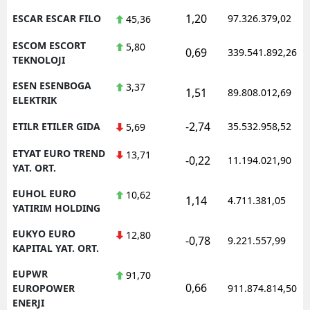
1,20
ESCAR ESCAR FILO
97.326.379,02
45,36
ESCOM ESCORT
5,80
0,69
339.541.892,26
TEKNOLOJI
ESEN ESENBOGA
3,37
1,51
89.808.012,69
ELEKTRIK
-2,74
ETILR ETILER GIDA
35.532.958,52
5,69
ETYAT EURO TREND
13,71
-0,22
11.194.021,90
YAT. ORT.
EUHOL EURO
10,62
1,14
4.711.381,05
YATIRIM HOLDING
EUKYO EURO
12,80
-0,78
9.221.557,99
KAPITAL YAT. ORT.
EUPWR
91,70
0,66
EUROPOWER
911.874.814,50
ENERJI