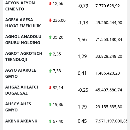
AFYON AFYON
12,56
-0,79
7.770.628,92
CIMENTO
AGESA AGESA
236,00
-1,13
49.260.444,90
HAYAT EMEKLILIK
AGHOL ANADOLU
35,26
1,56
71.553.130,84
GRUBU HOLDING
AGROT AGROTECH
2,35
1,29
33.828.248,20
TEKNOLOJI
AGYO ATAKULE
7,33
0,41
1.486.420,23
GMYO
AHGAZ AHLATCI
32,14
-0,25
45.407.680,74
DOGALGAZ
AHSGY AHES
19,36
1,79
29.155.635,80
GMYO
0,45
AKBNK AKBANK
7.971.197.000,85
67,40