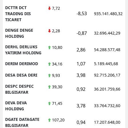
DCTTR DCT
7,72
-8,53
TRADING DIS
935.141.480,32
TICARET
DENGE DENGE
2,28
-0,87
32.696.442,29
HOLDING
DERHL DERLUKS
10,80
2,86
54.288.577,48
YATIRIM HOLDING
1,07
DERIM DERIMOD
5.189.445,68
34,16
3,98
DESA DESA DERI
92.715.206,17
9,93
DESPC DESPEC
39,30
0,92
36.201.759,66
BILGISAYAR
DEVA DEVA
71,45
3,78
33.764.732,60
HOLDING
DGATE DATAGATE
107,20
0,94
17.207.648,00
BILGISAYAR