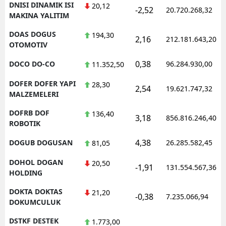
DNISI DINAMIK ISI
20,12
-2,52
20.720.268,32
MAKINA YALITIM
DOAS DOGUS
194,30
2,16
212.181.643,20
OTOMOTIV
0,38
DOCO DO-CO
96.284.930,00
11.352,50
DOFER DOFER YAPI
28,30
2,54
19.621.747,32
MALZEMELERI
DOFRB DOF
136,40
3,18
856.816.246,40
ROBOTIK
4,38
DOGUB DOGUSAN
26.285.582,45
81,05
DOHOL DOGAN
20,50
-1,91
131.554.567,36
HOLDING
DOKTA DOKTAS
21,20
-0,38
7.235.066,94
DOKUMCULUK
DSTKF DESTEK
1.773,00