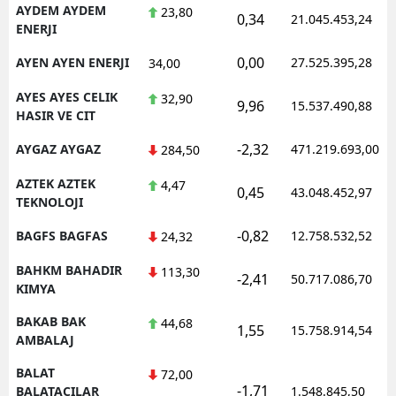
AYDEM AYDEM
23,80
0,34
21.045.453,24
ENERJI
0,00
AYEN AYEN ENERJI
27.525.395,28
34,00
AYES AYES CELIK
32,90
9,96
15.537.490,88
HASIR VE CIT
-2,32
AYGAZ AYGAZ
471.219.693,00
284,50
AZTEK AZTEK
4,47
0,45
43.048.452,97
TEKNOLOJI
-0,82
BAGFS BAGFAS
12.758.532,52
24,32
BAHKM BAHADIR
113,30
-2,41
50.717.086,70
KIMYA
BAKAB BAK
44,68
1,55
15.758.914,54
AMBALAJ
BALAT
72,00
-1,71
BALATACILAR
1.548.845,50