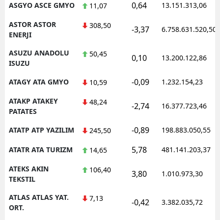
0,64
ASGYO ASCE GMYO
13.151.313,06
11,07
ASTOR ASTOR
308,50
-3,37
6.758.631.520,50
ENERJI
ASUZU ANADOLU
50,45
0,10
13.200.122,86
ISUZU
-0,09
ATAGY ATA GMYO
1.232.154,23
10,59
ATAKP ATAKEY
48,24
-2,74
16.377.723,46
PATATES
-0,89
ATATP ATP YAZILIM
198.883.050,55
245,50
5,78
ATATR ATA TURIZM
481.141.203,37
14,65
ATEKS AKIN
106,40
3,80
1.010.973,30
TEKSTIL
ATLAS ATLAS YAT.
7,13
-0,42
3.382.035,72
ORT.