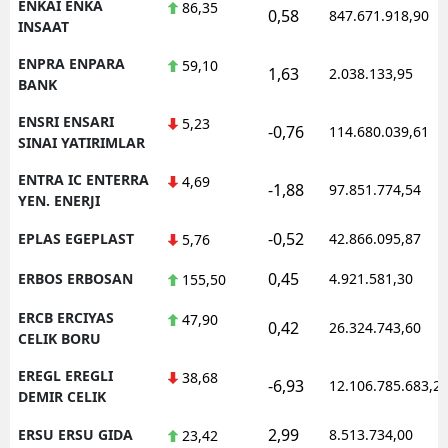
ENKAI ENKA
86,35
0,58
847.671.918,90
INSAAT
ENPRA ENPARA
59,10
1,63
2.038.133,95
BANK
ENSRI ENSARI
5,23
-0,76
114.680.039,61
SINAI YATIRIMLAR
ENTRA IC ENTERRA
4,69
-1,88
97.851.774,54
YEN. ENERJI
-0,52
EPLAS EGEPLAST
42.866.095,87
5,76
0,45
ERBOS ERBOSAN
4.921.581,30
155,50
ERCB ERCIYAS
47,90
0,42
26.324.743,60
CELIK BORU
EREGL EREGLI
38,68
-6,93
12.106.785.683,2
DEMIR CELIK
2,99
ERSU ERSU GIDA
8.513.734,00
23,42