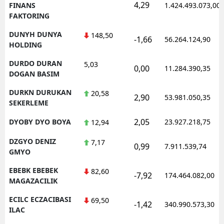
4,29
FINANS
1.424.493.073,00
FAKTORING
DUNYH DUNYA
148,50
-1,66
56.264.124,90
HOLDING
DURDO DURAN
5,03
0,00
11.284.390,35
DOGAN BASIM
DURKN DURUKAN
20,58
2,90
53.981.050,35
SEKERLEME
2,05
DYOBY DYO BOYA
23.927.218,75
12,94
DZGYO DENIZ
7,17
0,99
7.911.539,74
GMYO
EBEBK EBEBEK
82,60
-7,92
174.464.082,00
MAGAZACILIK
ECILC ECZACIBASI
69,50
-1,42
340.990.573,30
ILAC