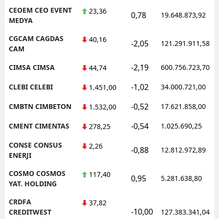
CEOEM CEO EVENT
23,36
0,78
19.648.873,92
MEDYA
CGCAM CAGDAS
40,16
-2,05
121.291.911,58
CAM
-2,19
CIMSA CIMSA
600.756.723,70
44,74
-1,02
CLEBI CELEBI
34.000.721,00
1.451,00
-0,52
CMBTN CIMBETON
17.621.858,00
1.532,00
-0,54
CMENT CIMENTAS
1.025.690,25
278,25
CONSE CONSUS
2,26
-0,88
12.812.972,89
ENERJI
COSMO COSMOS
117,40
0,95
5.281.638,80
YAT. HOLDING
CRDFA
37,82
-10,00
CREDITWEST
127.383.341,04