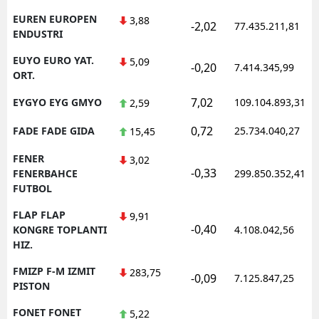
EUREN EUROPEN
3,88
-2,02
77.435.211,81
ENDUSTRI
EUYO EURO YAT.
5,09
-0,20
7.414.345,99
ORT.
7,02
EYGYO EYG GMYO
109.104.893,31
2,59
0,72
FADE FADE GIDA
25.734.040,27
15,45
FENER
3,02
-0,33
FENERBAHCE
299.850.352,41
FUTBOL
FLAP FLAP
9,91
-0,40
KONGRE TOPLANTI
4.108.042,56
HIZ.
FMIZP F-M IZMIT
283,75
-0,09
7.125.847,25
PISTON
FONET FONET
5,22