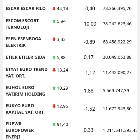
-0,40
ESCAR ESCAR FILO
73.366.395,70
44,74
ESCOM ESCORT
5,94
10,00
78.242.623,46
TEKNOLOJI
ESEN ESENBOGA
3,33
-0,89
68.458.922,29
ELEKTRIK
0,17
ETILR ETILER GIDA
30.049.053,88
5,88
ETYAT EURO TREND
13,24
-1,12
11.442.090,27
YAT. ORT.
EUHOL EURO
10,29
1,88
5.569.747,39
YATIRIM HOLDING
EUKYO EURO
12,95
-1,52
11.672.943,80
KAPITAL YAT. ORT.
EUPWR
91,40
0,33
EUROPOWER
1.211.541.393,45
ENERJI