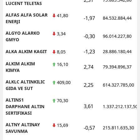
LUCENT TELETAS
ALFAS ALFA SOLAR
41,80
-1,97
84.532.884,44
ENERJI
ALGYO ALARKO
3,34
-0,30
96.014.227,80
GMYO
-1,23
ALKA ALKIM KAGIT
28.886.180,44
8,05
ALKIM ALKIM
16,10
2,74
79.394.896,37
KIMYA
ALKLC ALTINKILIC
409,00
2,25
614.327.785,00
GIDA VE SUT
ALTINS1
70,30
3,61
DARPHANE ALTIN
1.337.212.137,50
SERTIFIKASI
ALTNY ALTINAY
15,69
-0,57
215.811.635,30
SAVUNMA