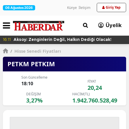
Giriş Yap
Künye
İletişim
06 Ağustos 2026
Üyelik
16:11
Aksoy: Zenginlerin Değil, Halkın Dediği Olacak!
/
Hisse Senedi Fiyatları
PETKM PETKIM
Son Güncelleme
FİYAT
18:10
20,24
DEĞİŞİM
HACİM(TL)
3,27%
1.942.760.528,49