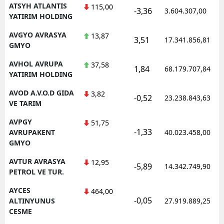
ATSYH ATLANTIS
115,00
-3,36
3.604.307,00
YATIRIM HOLDING
AVGYO AVRASYA
13,87
3,51
17.341.856,81
GMYO
AVHOL AVRUPA
37,58
1,84
68.179.707,84
YATIRIM HOLDING
AVOD A.V.O.D GIDA
3,82
-0,52
23.238.843,63
VE TARIM
AVPGY
51,75
-1,33
AVRUPAKENT
40.023.458,00
GMYO
AVTUR AVRASYA
12,95
-5,89
14.342.749,90
PETROL VE TUR.
AYCES
464,00
-0,05
ALTINYUNUS
27.919.889,25
CESME