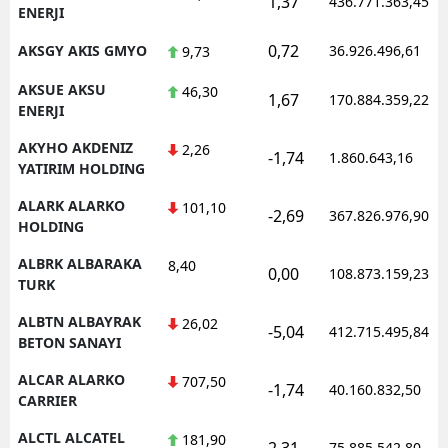
1,37
436.771.363,45
ENERJI
0,72
AKSGY AKIS GMYO
36.926.496,61
9,73
AKSUE AKSU
46,30
1,67
170.884.359,22
ENERJI
AKYHO AKDENIZ
2,26
-1,74
1.860.643,16
YATIRIM HOLDING
ALARK ALARKO
101,10
-2,69
367.826.976,90
HOLDING
ALBRK ALBARAKA
8,40
0,00
108.873.159,23
TURK
ALBTN ALBAYRAK
26,02
-5,04
412.715.495,84
BETON SANAYI
ALCAR ALARKO
707,50
-1,74
40.160.832,50
CARRIER
ALCTL ALCATEL
181,90
2,31
75.885.542,80