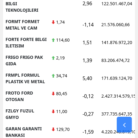
2,96
BILGI
122.501.467,04
TEKNOLOJILERI
FORMT FORMET
1,74
-1,14
21.576.060,66
METAL VE CAM
FORTE FORTE BILGI
114,60
1,51
141.876.972,20
ILETISIM
FRIGO FRIGO PAK
2,19
1,39
83.206.474,72
GIDA
FRMPL FORMUL
34,74
5,40
171.639.124,70
PLASTIK VE METAL
FROTO FORD
80,45
-0,12
2.427.314.579,15
OTOSAN
FZLGY FUZUL
11,00
-0,27
377.735.647,35
GMYO
GARAN GARANTI
129,70
-1,59
4.220.240.819,10
BANKASI