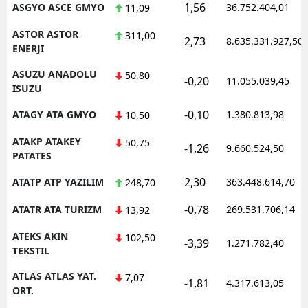
1,56
ASGYO ASCE GMYO
36.752.404,01
11,09
ASTOR ASTOR
311,00
2,73
8.635.331.927,50
ENERJI
ASUZU ANADOLU
50,80
-0,20
11.055.039,45
ISUZU
-0,10
ATAGY ATA GMYO
1.380.813,98
10,50
ATAKP ATAKEY
50,75
-1,26
9.660.524,50
PATATES
2,30
ATATP ATP YAZILIM
363.448.614,70
248,70
-0,78
ATATR ATA TURIZM
269.531.706,14
13,92
ATEKS AKIN
102,50
-3,39
1.271.782,40
TEKSTIL
ATLAS ATLAS YAT.
7,07
-1,81
4.317.613,05
ORT.