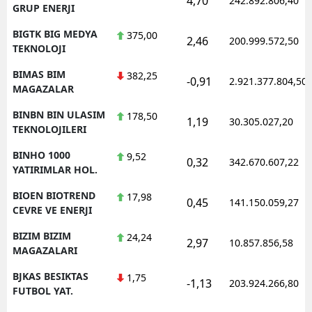
4,70
242.892.806,40
GRUP ENERJI
BIGTK BIG MEDYA
375,00
2,46
200.999.572,50
TEKNOLOJI
BIMAS BIM
382,25
-0,91
2.921.377.804,50
MAGAZALAR
BINBN BIN ULASIM
178,50
1,19
30.305.027,20
TEKNOLOJILERI
BINHO 1000
9,52
0,32
342.670.607,22
YATIRIMLAR HOL.
BIOEN BIOTREND
17,98
0,45
141.150.059,27
CEVRE VE ENERJI
BIZIM BIZIM
24,24
2,97
10.857.856,58
MAGAZALARI
BJKAS BESIKTAS
1,75
-1,13
203.924.266,80
FUTBOL YAT.