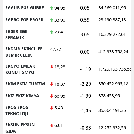
0,05
EGGUB EGE GUBRE
34.569.011,95
94,95
0,59
EGPRO EGE PROFIL
23.190.387,18
33,90
EGSER EGE
2,84
3,65
16.379.272,61
SERAMIK
EKDMR EKINCILER
47,22
0,00
412.933.758,24
DEMIR CELIK
EKGYO EMLAK
18,28
-1,19
1.729.193.736,56
KONUT GMYO
-2,29
EKIM EKIM TURIZM
350.452.965,18
18,37
-1,90
EKIZ EKIZ KIMYA
378.453,95
66,95
EKOS EKOS
5,43
-1,45
35.664.191,35
TEKNOLOJI
EKSUN EKSUN
6,01
-0,33
12.252.932,56
GIDA