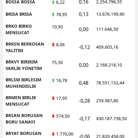
0,16
BOSSA BOSSA
2.254.796,55
1
6,22
0,13
BRISA BRISA
13.676.199,90
1
78,95
BRKO BIRKO
10,50
0,00
111.646,50
0
MENSUCAT
BRKSN BERKOSAN
8,06
-0,12
409.605,16
1
YALITIM
BRKVY BIRIKIM
75,50
0,00
2.168.218,10
1
VARLIK YONETIM
BRLSM BIRLESIM
16,78
0,48
78.551.132,44
1
MUHENDISLIK
BRMEN BIRLIK
17,95
-0,28
259.987,80
0
MENSUCAT
BRSAN BORUSAN
574,50
-0,17
430.187.738,50
1
BORU SANAYI
BRYAT BORUSAN
1.770,00
-0,06
21.820.458,00
1