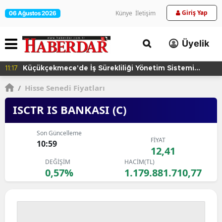
Giriş Yap
Künye
İletişim
06 Ağustos 2026
Üyelik
11:17
Küçükçekmece'de İş Sürekliliği Yönetim Sistemi
Eğitimi
/
Hisse Senedi Fiyatları
ISCTR IS BANKASI (C)
Son Güncelleme
FİYAT
10:59
12,41
DEĞİŞİM
HACİM(TL)
0,57%
1.179.881.710,77