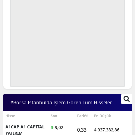
#Borsa İstanbulda İşlem Gören Tüm Hisseler
Hisse
Son
Fark%
En Düşük
A1CAP A1 CAPITAL
9,02
0,33
4.937.382,86
1
YATIRIM