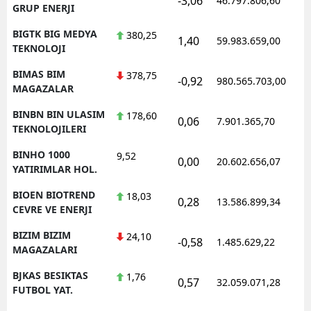
-3,06
46.797.806,60
1
GRUP ENERJI
BIGTK BIG MEDYA
380,25
1,40
59.983.659,00
1
TEKNOLOJI
BIMAS BIM
378,75
-0,92
980.565.703,00
1
MAGAZALAR
BINBN BIN ULASIM
178,60
0,06
7.901.365,70
1
TEKNOLOJILERI
BINHO 1000
9,52
0,00
20.602.656,07
1
YATIRIMLAR HOL.
BIOEN BIOTREND
18,03
0,28
13.586.899,34
1
CEVRE VE ENERJI
BIZIM BIZIM
24,10
-0,58
1.485.629,22
1
MAGAZALARI
BJKAS BESIKTAS
1,76
0,57
32.059.071,28
1
FUTBOL YAT.