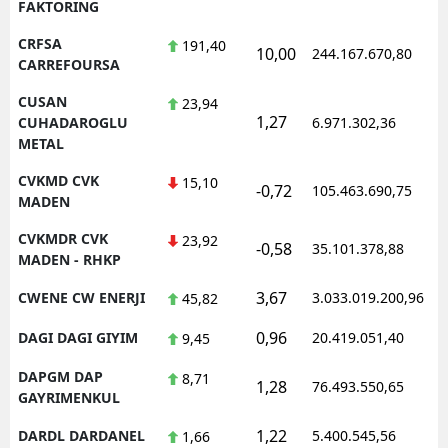
FAKTORING
CRFSA
191,40
10,00
244.167.670,80
1
CARREFOURSA
CUSAN
23,94
1,27
1
CUHADAROGLU
6.971.302,36
METAL
CVKMD CVK
15,10
-0,72
105.463.690,75
1
MADEN
CVKMDR CVK
23,92
-0,58
35.101.378,88
1
MADEN - RHKP
3,67
CWENE CW ENERJI
3.033.019.200,96
1
45,82
0,96
DAGI DAGI GIYIM
20.419.051,40
1
9,45
DAPGM DAP
8,71
1,28
76.493.550,65
1
GAYRIMENKUL
1,22
DARDL DARDANEL
5.400.545,56
1
1,66