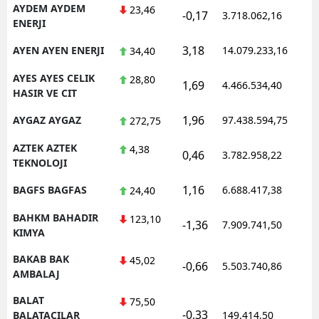
AYDEM AYDEM
23,46
-0,17
3.718.062,16
1
ENERJI
3,18
AYEN AYEN ENERJI
14.079.233,16
1
34,40
AYES AYES CELIK
28,80
1,69
4.466.534,40
0
HASIR VE CIT
1,96
AYGAZ AYGAZ
97.438.594,75
1
272,75
AZTEK AZTEK
4,38
0,46
3.782.958,22
1
TEKNOLOJI
1,16
BAGFS BAGFAS
6.688.417,38
1
24,40
BAHKM BAHADIR
123,10
-1,36
7.909.741,50
1
KIMYA
BAKAB BAK
45,02
-0,66
5.503.740,86
1
AMBALAJ
BALAT
75,50
-0,33
0
BALATACILAR
149.414,50