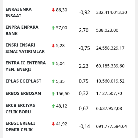
ENKAI ENKA
86,30
-0,92
332.414.013,30
1
INSAAT
ENPRA ENPARA
57,00
2,70
538.023,00
0
BANK
ENSRI ENSARI
5,28
-0,75
24.558.329,17
1
SINAI YATIRIMLAR
ENTRA IC ENTERRA
5,04
2,23
69.185.339,60
1
YEN. ENERJI
0,75
EPLAS EGEPLAST
10.560.019,52
1
5,35
0,32
ERBOS ERBOSAN
1.127.507,70
1
156,50
ERCB ERCIYAS
48,12
0,67
6.637.952,08
1
CELIK BORU
EREGL EREGLI
41,92
-0,14
691.777.584,64
1
DEMIR CELIK