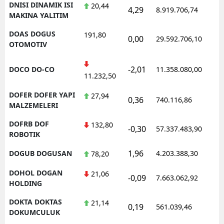
DNISI DINAMIK ISI
20,44
4,29
8.919.706,74
1
MAKINA YALITIM
DOAS DOGUS
191,80
0,00
29.592.706,10
1
OTOMOTIV
-2,01
DOCO DO-CO
11.358.080,00
1
11.232,50
DOFER DOFER YAPI
27,94
0,36
740.116,86
1
MALZEMELERI
DOFRB DOF
132,80
-0,30
57.337.483,90
1
ROBOTIK
1,96
DOGUB DOGUSAN
4.203.388,30
1
78,20
DOHOL DOGAN
21,06
-0,09
7.663.062,92
1
HOLDING
DOKTA DOKTAS
21,14
0,19
561.039,46
1
DOKUMCULUK