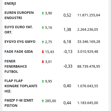
ENERJI
EUREN EUROPEN
3,90
0,52
11.871.255,64
1
ENDUSTRI
EUYO EURO YAT.
5,16
1,38
2.264.236,05
1
ORT.
6,18
EYGYO EYG GMYO
33.346.169,28
1
2,75
-0,13
FADE FADE GIDA
3.010.929,48
1
15,43
FENER
3,01
-0,33
1
FENERBAHCE
88.739.478,95
FUTBOL
FLAP FLAP
9,95
0,40
1
KONGRE TOPLANTI
1.076.043,55
HIZ.
FMIZP F-M IZMIT
285,00
0,44
1.183.645,00
1
PISTON