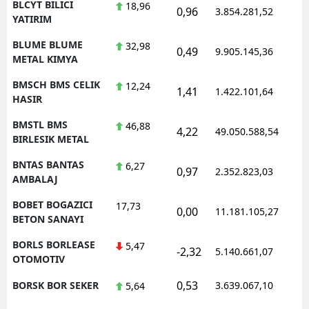
BLCYT BILICI
18,96
0,96
3.854.281,52
1
YATIRIM
BLUME BLUME
32,98
0,49
9.905.145,36
1
METAL KIMYA
BMSCH BMS CELIK
12,24
1,41
1.422.101,64
1
HASIR
BMSTL BMS
46,88
4,22
49.050.588,54
1
BIRLESIK METAL
BNTAS BANTAS
6,27
0,97
2.352.823,03
1
AMBALAJ
BOBET BOGAZICI
17,73
0,00
11.181.105,27
1
BETON SANAYI
BORLS BORLEASE
5,47
-2,32
5.140.661,07
1
OTOMOTIV
0,53
BORSK BOR SEKER
3.639.067,10
1
5,64