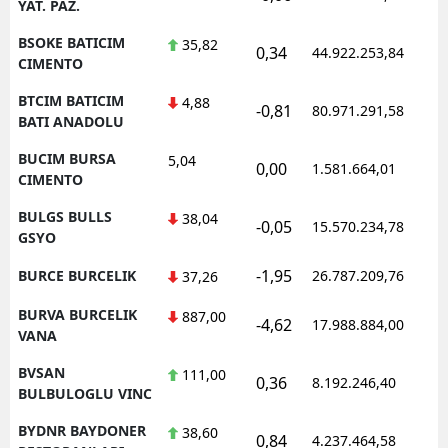
YAT. PAZ.
BSOKE BATICIM
35,82
0,34
44.922.253,84
1
CIMENTO
BTCIM BATICIM
4,88
-0,81
80.971.291,58
1
BATI ANADOLU
BUCIM BURSA
5,04
0,00
1.581.664,01
1
CIMENTO
BULGS BULLS
38,04
-0,05
15.570.234,78
1
GSYO
-1,95
BURCE BURCELIK
26.787.209,76
1
37,26
BURVA BURCELIK
887,00
-4,62
17.988.884,00
1
VANA
BVSAN
111,00
0,36
8.192.246,40
1
BULBULOGLU VINC
BYDNR BAYDONER
38,60
0,84
4.237.464,58
1