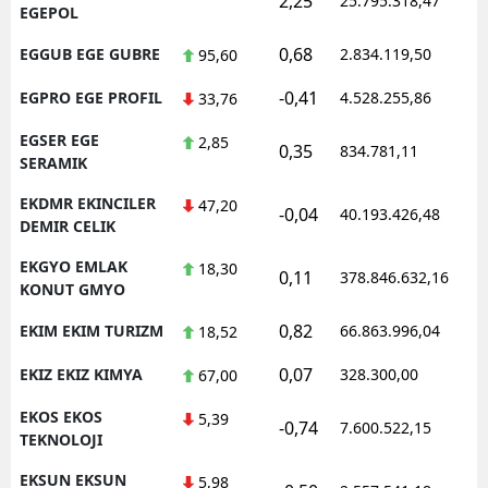
2,25
25.795.318,47
1
EGEPOL
0,68
EGGUB EGE GUBRE
2.834.119,50
1
95,60
-0,41
EGPRO EGE PROFIL
4.528.255,86
1
33,76
EGSER EGE
2,85
0,35
834.781,11
1
SERAMIK
EKDMR EKINCILER
47,20
-0,04
40.193.426,48
1
DEMIR CELIK
EKGYO EMLAK
18,30
0,11
378.846.632,16
1
KONUT GMYO
0,82
EKIM EKIM TURIZM
66.863.996,04
1
18,52
0,07
EKIZ EKIZ KIMYA
328.300,00
0
67,00
EKOS EKOS
5,39
-0,74
7.600.522,15
1
TEKNOLOJI
EKSUN EKSUN
5,98