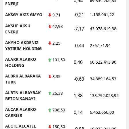
0,94
69.354.206,35
1
ENERJI
-0,21
AKSGY AKIS GMYO
1.158.061,22
1
9,71
AKSUE AKSU
42,98
-7,17
43.078.619,38
1
ENERJI
AKYHO AKDENIZ
2,25
-0,44
276.171,94
1
YATIRIM HOLDING
ALARK ALARKO
101,50
0,40
60.522.413,90
1
HOLDING
ALBRK ALBARAKA
8,35
-0,60
34.889.164,53
1
TURK
ALBTN ALBAYRAK
26,38
1,38
133.792.023,92
1
BETON SANAYI
ALCAR ALARKO
708,50
0,14
6.462.666,00
1
CARRIER
ALCTL ALCATEL
180,30
-0,88
10.922.914,90
1