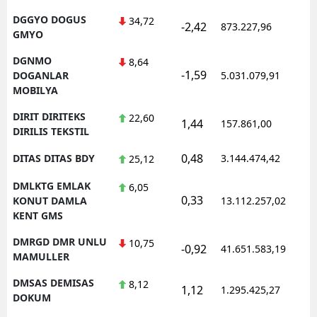
DGGYO DOGUS
34,72
-2,42
873.227,96
1
GMYO
DGNMO
8,64
-1,59
1
DOGANLAR
5.031.079,91
MOBILYA
DIRIT DIRITEKS
22,60
1,44
157.861,00
0
DIRILIS TEKSTIL
0,48
DITAS DITAS BDY
3.144.474,42
1
25,12
DMLKTG EMLAK
6,05
0,33
1
KONUT DAMLA
13.112.257,02
KENT GMS
DMRGD DMR UNLU
10,75
-0,92
41.651.583,19
1
MAMULLER
DMSAS DEMISAS
8,12
1,12
1.295.425,27
1
DOKUM