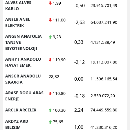
ALVES ALVES
1,99
-0,50
23.915.701,49
1
KABLO
ANELE ANEL
111,00
-2,63
64.037.241,90
1
ELEKTRIK
ANGEN ANATOLIA
9,23
0,33
1
TANI VE
4.131.588,49
BIYOTEKNOLOJI
ANHYT ANADOLU
119,90
-2,12
19.113.007,80
1
HAYAT EMEK.
ANSGR ANADOLU
28,32
0,00
11.596.165,54
1
SIGORTA
ARASE DOGU ARAS
110,80
-0,18
2.559.072,20
1
ENERJI
2,24
ARCLK ARCELIK
74.449.559,80
1
100,30
ARDYZ ARD
75,65
1,00
1
BILISIM
41.230.316,20