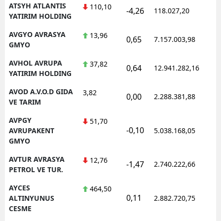
ATSYH ATLANTIS
110,10
-4,26
118.027,20
0
YATIRIM HOLDING
AVGYO AVRASYA
13,96
0,65
7.157.003,98
1
GMYO
AVHOL AVRUPA
37,82
0,64
12.941.282,16
1
YATIRIM HOLDING
AVOD A.V.O.D GIDA
3,82
0,00
2.288.381,88
1
VE TARIM
AVPGY
51,70
-0,10
1
AVRUPAKENT
5.038.168,05
GMYO
AVTUR AVRASYA
12,76
-1,47
2.740.222,66
1
PETROL VE TUR.
AYCES
464,50
0,11
1
ALTINYUNUS
2.882.720,75
CESME