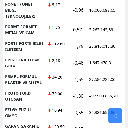
FONET FONET
5,17
-0,96
1
BILGI
16.000.698,65
TEKNOLOJILERI
FORMT FORMET
1,75
0,57
5.265.145,39
1
METAL VE CAM
FORTE FORTE BILGI
112,60
-1,75
25.816.015,30
1
ILETISIM
FRIGO FRIGO PAK
2,18
-0,46
1.647.478,31
1
GIDA
FRMPL FORMUL
34,20
-1,55
27.584.222,06
1
PLASTIK VE METAL
FROTO FORD
79,00
-1,80
492.900.836,70
1
OTOSAN
FZLGY FUZUL
10,94
-0,55
34.386.657,86
1
GMYO
GARAN GARANTI
129,50