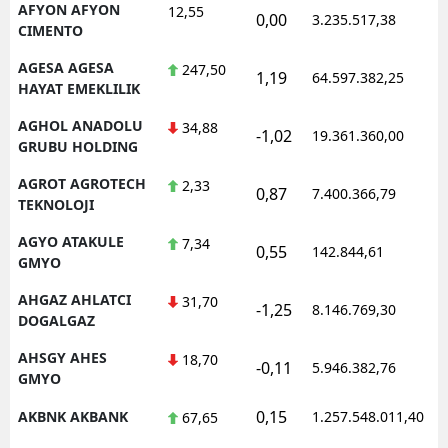
AFYON AFYON
12,55
0,00
3.235.517,38
1
CIMENTO
AGESA AGESA
247,50
1,19
64.597.382,25
1
HAYAT EMEKLILIK
AGHOL ANADOLU
34,88
-1,02
19.361.360,00
1
GRUBU HOLDING
AGROT AGROTECH
2,33
0,87
7.400.366,79
1
TEKNOLOJI
AGYO ATAKULE
7,34
0,55
142.844,61
1
GMYO
AHGAZ AHLATCI
31,70
-1,25
8.146.769,30
1
DOGALGAZ
AHSGY AHES
18,70
-0,11
5.946.382,76
1
GMYO
0,15
AKBNK AKBANK
1.257.548.011,40
1
67,65