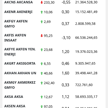
-0,55
AKCNS AKCANSA
21.364.528,30
1
233,30
0,30
AKENR AKENERJI
15.152.481,49
1
10,06
AKFGY AKFEN
2,69
0,37
2.808.599,58
1
GMYO
AKFIS AKFEN
95,25
-3,10
66.536.244,65
1
INSAAT
AKFYE AKFEN YEN.
23,68
1,20
19.376.023,36
1
ENERJI
0,46
AKGRT AKSIGORTA
9.305.947,65
1
6,55
1,60
AKHAN AKHAN UN
39.498.441,28
1
40,66
AKMGY AKMERKEZ
242,40
0,33
722.761,60
1
GMYO
1,12
AKSA AKSA
58.693.335,17
1
12,67
AKSEN AKSA
97,05