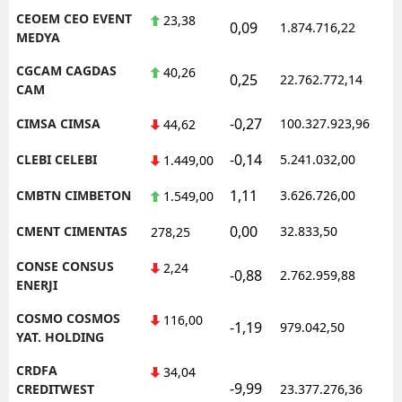
CEOEM CEO EVENT
23,38
0,09
1.874.716,22
1
MEDYA
CGCAM CAGDAS
40,26
0,25
22.762.772,14
1
CAM
-0,27
CIMSA CIMSA
100.327.923,96
1
44,62
-0,14
CLEBI CELEBI
5.241.032,00
1
1.449,00
1,11
CMBTN CIMBETON
3.626.726,00
1
1.549,00
0,00
CMENT CIMENTAS
32.833,50
0
278,25
CONSE CONSUS
2,24
-0,88
2.762.959,88
1
ENERJI
COSMO COSMOS
116,00
-1,19
979.042,50
1
YAT. HOLDING
CRDFA
34,04
-9,99
1
CREDITWEST
23.377.276,36