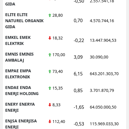
-0,50
2.557.541,18
1
GIDA
ELITE ELITE
28,80
0,70
1
NATUREL ORGANIK
4.570.744,16
GIDA
EMKEL EMEK
18,32
-0,22
13.447.904,53
1
ELEKTRIK
EMNIS EMINIS
170,00
3,09
30.090,00
0
AMBALAJ
EMPAE EMPA
73,40
6,15
643.201.303,70
1
ELEKTRONIK
ENDAE ENDA
15,35
0,85
3.701.870,79
1
ENERJI HOLDING
ENERY ENERYA
8,33
-1,65
64.050.000,50
1
ENERJI
ENJSA ENERJISA
112,40
-0,53
115.969.033,30
1
ENERJI