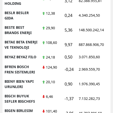
3,12
82.388.955,81
1
HOLDING
BESLR BESLER
12,38
0,24
4.340.254,50
1
GIDA
BESTE BEST
29,90
5,36
148.500.242,14
1
BRANDS ENERJI
BETAE BETA ENERJI
108,60
9,97
887.868.906,70
1
VE TEKNOLOJI
0,50
BEYAZ BEYAZ FILO
3.071.850,60
1
24,18
BFREN BOSCH
124,90
-0,24
2.969.559,70
1
FREN SISTEMLERI
BIENY BIEN YAPI
20,10
0,90
1.976.390,45
1
URUNLERI
BIGCH BUYUK
6,46
-1,37
7.132.282,73
1
SEFLER BIGCHEFS
BIGEN BIRLESIM
101,40