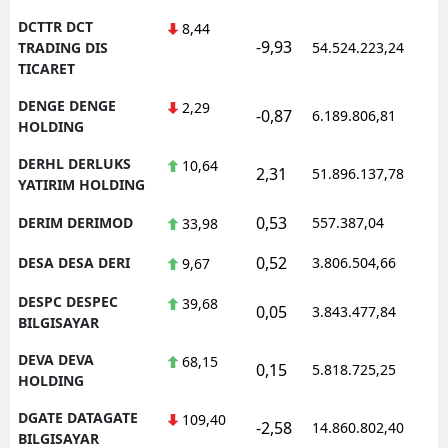
DCTTR DCT
8,44
-9,93
1
TRADING DIS
54.524.223,24
TICARET
DENGE DENGE
2,29
-0,87
6.189.806,81
1
HOLDING
DERHL DERLUKS
10,64
2,31
51.896.137,78
1
YATIRIM HOLDING
0,53
DERIM DERIMOD
557.387,04
1
33,98
0,52
DESA DESA DERI
3.806.504,66
1
9,67
DESPC DESPEC
39,68
0,05
3.843.477,84
1
BILGISAYAR
DEVA DEVA
68,15
0,15
5.818.725,25
1
HOLDING
DGATE DATAGATE
109,40
-2,58
14.860.802,40
1
BILGISAYAR