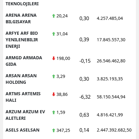
TEKNOLOJILERI
ARENA ARENA
20,24
0,30
4.257.485,04
1
BILGISAYAR
ARFYE ARF BIO
31,04
0,39
1
YENILENEBILIR
17.845.557,30
ENERJI
ARMGD ARMADA
198,00
-0,15
26.546.462,80
1
GIDA
ARSAN ARSAN
3,29
0,30
3.825.193,35
1
HOLDING
ARTMS ARTEMIS
38,86
-6,32
58.150.544,94
1
HALI
ARZUM ARZUM EV
1,59
0,63
4.816.421,99
1
ALETLERI
0,14
ASELS ASELSAN
2.447.392.682,50
1
347,25