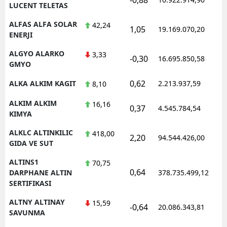
LUCENT TELETAS
ALFAS ALFA SOLAR
42,24
1,05
19.169.070,20
1
ENERJI
ALGYO ALARKO
3,33
-0,30
16.695.850,58
1
GMYO
0,62
ALKA ALKIM KAGIT
2.213.937,59
1
8,10
ALKIM ALKIM
16,16
0,37
4.545.784,54
1
KIMYA
ALKLC ALTINKILIC
418,00
2,20
94.544.426,00
1
GIDA VE SUT
ALTINS1
70,75
0,64
1
DARPHANE ALTIN
378.735.499,12
SERTIFIKASI
ALTNY ALTINAY
15,59
-0,64
20.086.343,81
1
SAVUNMA