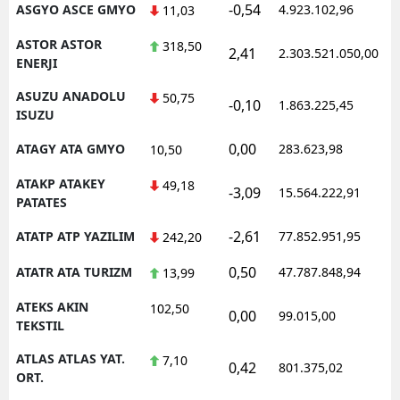
-0,54
ASGYO ASCE GMYO
4.923.102,96
1
11,03
ASTOR ASTOR
318,50
2,41
2.303.521.050,00
1
ENERJI
ASUZU ANADOLU
50,75
-0,10
1.863.225,45
1
ISUZU
0,00
ATAGY ATA GMYO
283.623,98
1
10,50
ATAKP ATAKEY
49,18
-3,09
15.564.222,91
1
PATATES
-2,61
ATATP ATP YAZILIM
77.852.951,95
1
242,20
0,50
ATATR ATA TURIZM
47.787.848,94
1
13,99
ATEKS AKIN
102,50
0,00
99.015,00
0
TEKSTIL
ATLAS ATLAS YAT.
7,10
0,42
801.375,02
1
ORT.