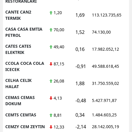
RESTORANLARI
CANTE CAN2
1,20
1,69
113.123.735,65
1
TERMIK
CASA CASA EMTIA
70,00
1,52
74.130,00
0
PETROL
CATES CATES
49,40
0,16
17.982.052,12
1
ELEKTRIK
CCOLA COCA COLA
87,15
-0,91
49.588.618,45
1
ICECEK
CELHA CELIK
26,08
1,88
31.750.559,02
1
HALAT
CEMAS CEMAS
4,13
-0,48
5.427.971,87
1
DOKUM
0,34
CEMTS CEMTAS
1.484.603,25
1
8,81
-2,14
CEMZY CEM ZEYTIN
28.142.005,19
1
12,33