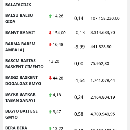
BALATACILIK
BALSU BALSU
14,26
0,14
107.158.230,60
1
GIDA
-0,13
BANVT BANVIT
3.314.683,70
1
154,00
BARMA BAREM
16,48
-9,99
441.828,80
0
AMBALAJ
BASCM BASTAS
13,20
0,00
75.952,80
0
BASKENT CIMENTO
BASGZ BASKENT
44,28
-1,64
1.741.079,44
1
DOGALGAZ GMYO
BAYRK BAYRAK
4,18
0,24
2.164.804,19
1
TABAN SANAYI
BEGYO BATI EGE
3,47
0,58
4.709.940,95
1
GMYO
BERA BERA
13,22