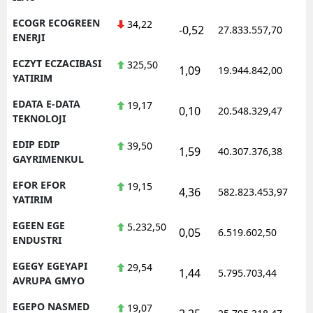
ECOGR ECOGREEN
34,22
-0,52
27.833.557,70
1
ENERJI
ECZYT ECZACIBASI
325,50
1,09
19.944.842,00
1
YATIRIM
EDATA E-DATA
19,17
0,10
20.548.329,47
1
TEKNOLOJI
EDIP EDIP
39,50
1,59
40.307.376,38
1
GAYRIMENKUL
EFOR EFOR
19,15
4,36
582.823.453,97
1
YATIRIM
EGEEN EGE
5.232,50
0,05
6.519.602,50
1
ENDUSTRI
EGEGY EGEYAPI
29,54
1,44
5.795.703,44
1
AVRUPA GMYO
EGEPO NASMED
19,07