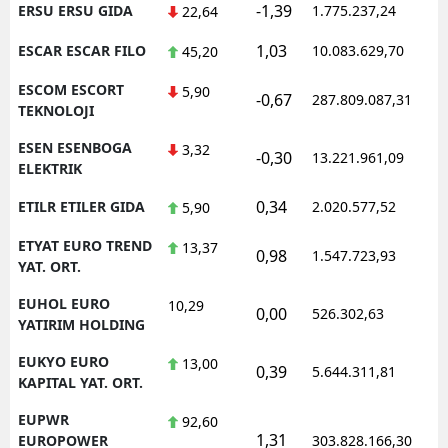
-1,39
ERSU ERSU GIDA
1.775.237,24
1
22,64
1,03
ESCAR ESCAR FILO
10.083.629,70
1
45,20
ESCOM ESCORT
5,90
-0,67
287.809.087,31
1
TEKNOLOJI
ESEN ESENBOGA
3,32
-0,30
13.221.961,09
1
ELEKTRIK
0,34
ETILR ETILER GIDA
2.020.577,52
1
5,90
ETYAT EURO TREND
13,37
0,98
1.547.723,93
1
YAT. ORT.
EUHOL EURO
10,29
0,00
526.302,63
0
YATIRIM HOLDING
EUKYO EURO
13,00
0,39
5.644.311,81
1
KAPITAL YAT. ORT.
EUPWR
92,60
1,31
1
EUROPOWER
303.828.166,30