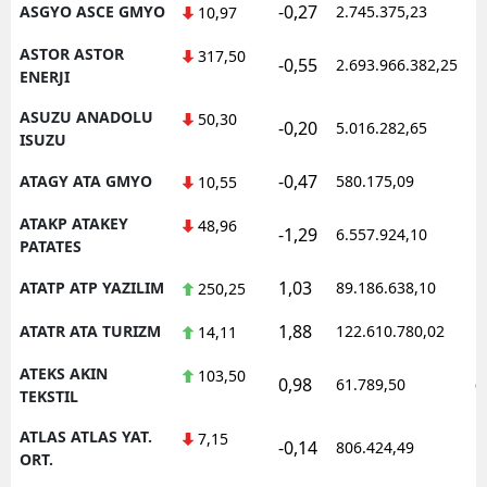
-0,27
ASGYO ASCE GMYO
2.745.375,23
1
10,97
ASTOR ASTOR
317,50
-0,55
2.693.966.382,25
1
ENERJI
ASUZU ANADOLU
50,30
-0,20
5.016.282,65
1
ISUZU
-0,47
ATAGY ATA GMYO
580.175,09
1
10,55
ATAKP ATAKEY
48,96
-1,29
6.557.924,10
1
PATATES
1,03
ATATP ATP YAZILIM
89.186.638,10
1
250,25
1,88
ATATR ATA TURIZM
122.610.780,02
1
14,11
ATEKS AKIN
103,50
0,98
61.789,50
0
TEKSTIL
ATLAS ATLAS YAT.
7,15
-0,14
806.424,49
1
ORT.