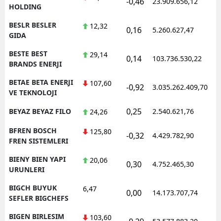
-0,46
23.909.656,12
1
HOLDING
BESLR BESLER
12,32
0,16
5.260.627,47
1
GIDA
BESTE BEST
29,14
0,14
103.736.530,22
1
BRANDS ENERJI
BETAE BETA ENERJI
107,60
-0,92
3.035.262.409,70
1
VE TEKNOLOJI
0,25
BEYAZ BEYAZ FILO
2.540.621,76
1
24,26
BFREN BOSCH
125,80
-0,32
4.429.782,90
1
FREN SISTEMLERI
BIENY BIEN YAPI
20,06
0,30
4.752.465,30
1
URUNLERI
BIGCH BUYUK
6,47
0,00
14.173.707,74
1
SEFLER BIGCHEFS
BIGEN BIRLESIM
103,60