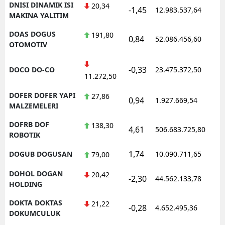
DNISI DINAMIK ISI
20,34
-1,45
12.983.537,64
1
MAKINA YALITIM
DOAS DOGUS
191,80
0,84
52.086.456,60
1
OTOMOTIV
-0,33
DOCO DO-CO
23.475.372,50
1
11.272,50
DOFER DOFER YAPI
27,86
0,94
1.927.669,54
1
MALZEMELERI
DOFRB DOF
138,30
4,61
506.683.725,80
1
ROBOTIK
1,74
DOGUB DOGUSAN
10.090.711,65
1
79,00
DOHOL DOGAN
20,42
-2,30
44.562.133,78
1
HOLDING
DOKTA DOKTAS
21,22
-0,28
4.652.495,36
1
DOKUMCULUK