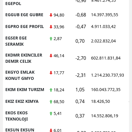
-0,96
9.461.274,55
1
EGEPOL
-0,68
EGGUB EGE GUBRE
14.397.395,55
1
94,80
-0,47
EGPRO EGE PROFIL
4.911.033,42
1
33,96
EGSER EGE
2,87
0,70
2.022.832,04
1
SERAMIK
EKDMR EKINCILER
46,14
-2,70
602.811.831,84
1
DEMIR CELIK
EKGYO EMLAK
17,77
-2,31
1.214.230.737,93
1
KONUT GMYO
1,05
EKIM EKIM TURIZM
160.043.772,35
1
18,24
0,74
EKIZ EKIZ KIMYA
18.426,50
0
68,50
EKOS EKOS
5,41
0,37
14.552.806,19
1
TEKNOLOJI
EKSUN EKSUN
6,01