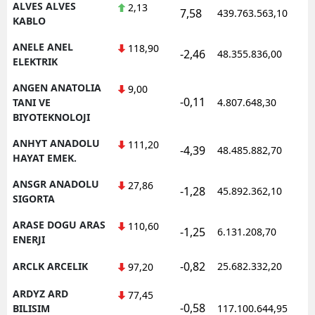
ALVES ALVES
2,13
7,58
439.763.563,10
1
KABLO
ANELE ANEL
118,90
-2,46
48.355.836,00
1
ELEKTRIK
ANGEN ANATOLIA
9,00
-0,11
1
TANI VE
4.807.648,30
BIYOTEKNOLOJI
ANHYT ANADOLU
111,20
-4,39
48.485.882,70
1
HAYAT EMEK.
ANSGR ANADOLU
27,86
-1,28
45.892.362,10
1
SIGORTA
ARASE DOGU ARAS
110,60
-1,25
6.131.208,70
1
ENERJI
-0,82
ARCLK ARCELIK
25.682.332,20
1
97,20
ARDYZ ARD
77,45
-0,58
1
BILISIM
117.100.644,95