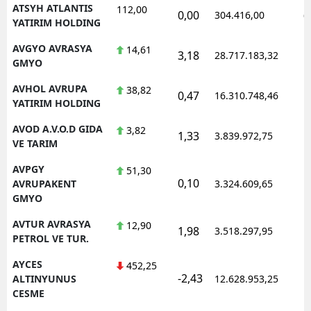
ATSYH ATLANTIS
112,00
0,00
304.416,00
0
YATIRIM HOLDING
AVGYO AVRASYA
14,61
3,18
28.717.183,32
1
GMYO
AVHOL AVRUPA
38,82
0,47
16.310.748,46
1
YATIRIM HOLDING
AVOD A.V.O.D GIDA
3,82
1,33
3.839.972,75
1
VE TARIM
AVPGY
51,30
0,10
1
AVRUPAKENT
3.324.609,65
GMYO
AVTUR AVRASYA
12,90
1,98
3.518.297,95
1
PETROL VE TUR.
AYCES
452,25
-2,43
1
ALTINYUNUS
12.628.953,25
CESME