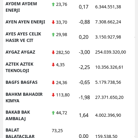
AYDEM AYDEM
23,76
0,17
6.344.551,38
1
ENERJI
-0,88
AYEN AYEN ENERJI
7.308.662,24
1
33,70
AYES AYES CELIK
29,98
0,20
3.150.927,98
0
HASIR VE CIT
-3,00
AYGAZ AYGAZ
254.039.320,00
1
282,50
AZTEK AZTEK
4,35
-2,25
10.356.326,61
1
TEKNOLOJI
-0,65
BAGFS BAGFAS
5.179.738,56
1
24,36
BAHKM BAHADIR
113,80
-1,98
27.371.650,20
1
KIMYA
BAKAB BAK
44,72
1,64
4.002.396,90
1
AMBALAJ
BALAT
73,25
0,00
0
BALATACILAR
159.538,50