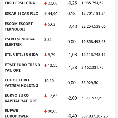
-0,26
ERSU ERSU GIDA
1.085.754,52
1
22,68
0,18
ESCAR ESCAR FILO
12.701.181,24
1
44,90
ESCOM ESCORT
5,62
-2,43
82.254.538,06
1
TEKNOLOJI
ESEN ESENBOGA
3,32
0,00
19.858.493,68
1
ELEKTRIK
-1,03
ETILR ETILER GIDA
12.113.748,16
1
5,79
ETYAT EURO TREND
13,55
-1,38
2.162.331,75
1
YAT. ORT.
EUHOL EURO
10,50
0,00
86.929,50
0
YATIRIM HOLDING
EUKYO EURO
12,63
-2,09
5.311.532,69
1
KAPITAL YAT. ORT.
EUPWR
90,65
-0,49
1
EUROPOWER
387.837.207,25