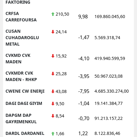
FAKTORING
CRFSA
210,50
9,98
169.860.045,60
1
CARREFOURSA
CUSAN
24,14
-1,47
1
CUHADAROGLU
5.569.318,74
METAL
CVKMD CVK
15,92
-4,10
419.940.599,59
1
MADEN
CVKMDR CVK
25,28
-3,95
50.967.023,08
1
MADEN - RHKP
-7,95
CWENE CW ENERJI
4.685.330.274,00
1
43,08
-1,04
DAGI DAGI GIYIM
19.141.384,77
1
9,50
DAPGM DAP
8,54
-0,70
91.213.157,22
1
GAYRIMENKUL
1,22
DARDL DARDANEL
8.122.836,46
1
1,66