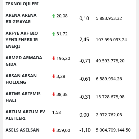
TEKNOLOJILERI
ARENA ARENA
20,08
0,10
5.883.953,32
1
BILGISAYAR
ARFYE ARF BIO
31,72
2,45
1
YENILENEBILIR
107.595.093,24
ENERJI
ARMGD ARMADA
196,20
-0,71
49.593.778,20
1
GIDA
ARSAN ARSAN
3,28
-0,61
6.589.994,26
1
HOLDING
ARTMS ARTEMIS
38,38
-0,31
15.728.678,98
1
HALI
ARZUM ARZUM EV
1,58
0,00
2.972.762,05
1
ALETLERI
-1,10
ASELS ASELSAN
5.004.709.144,50
1
359,00