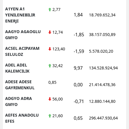
A1YEN A1
2,77
1,84
1
YENILENEBILIR
18.769.652,34
ENERJI
AAGYO AGAOGLU
12,74
-1,85
38.157.050,89
1
GMYO
ACSEL ACIPAYAM
123,40
-1,59
5.578.020,20
1
SELULOZ
ADEL ADEL
32,42
9,97
134.528.924,94
1
KALEMCILIK
ADESE ADESE
0,85
0,00
21.414.478,36
1
GAYRIMENKUL
ADGYO ADRA
56,00
-0,71
12.880.144,80
1
GMYO
AEFES ANADOLU
21,60
0,65
296.447.930,64
1
EFES