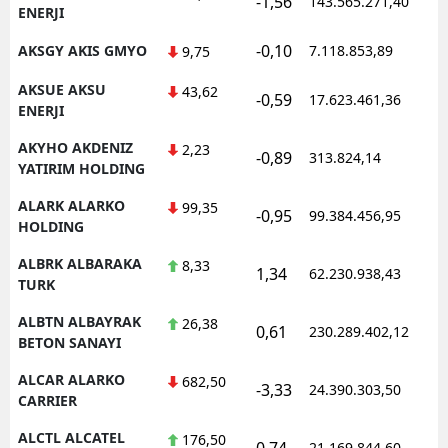
-1,56
143.565.271,40
1
ENERJI
-0,10
AKSGY AKIS GMYO
7.118.853,89
1
9,75
AKSUE AKSU
43,62
-0,59
17.623.461,36
1
ENERJI
AKYHO AKDENIZ
2,23
-0,89
313.824,14
1
YATIRIM HOLDING
ALARK ALARKO
99,35
-0,95
99.384.456,95
1
HOLDING
ALBRK ALBARAKA
8,33
1,34
62.230.938,43
1
TURK
ALBTN ALBAYRAK
26,38
0,61
230.289.402,12
1
BETON SANAYI
ALCAR ALARKO
682,50
-3,33
24.390.303,50
1
CARRIER
ALCTL ALCATEL
176,50
0,74
21.169.844,60
1