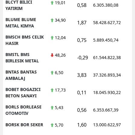
BLCYT BILICI
19,01
0,58
6.305.380,08
1
YATIRIM
BLUME BLUME
34,90
1,87
58.428.627,72
1
METAL KIMYA
BMSCH BMS CELIK
12,04
0,75
5.889.450,74
1
HASIR
BMSTL BMS
48,26
-0,29
61.544.822,38
1
BIRLESIK METAL
BNTAS BANTAS
6,50
3,83
37.326.893,34
1
AMBALAJ
BOBET BOGAZICI
17,73
0,11
18.045.930,22
1
BETON SANAYI
BORLS BORLEASE
5,43
0,56
6.353.667,39
1
OTOMOTIV
1,60
BORSK BOR SEKER
13.000.622,97
1
5,70