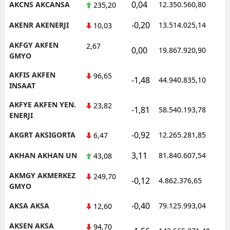
0,04
AKCNS AKCANSA
12.350.560,80
1
235,20
-0,20
AKENR AKENERJI
13.514.025,14
1
10,03
AKFGY AKFEN
2,67
0,00
19.867.920,90
1
GMYO
AKFIS AKFEN
96,65
-1,48
44.940.835,10
1
INSAAT
AKFYE AKFEN YEN.
23,82
-1,81
58.540.193,78
1
ENERJI
-0,92
AKGRT AKSIGORTA
12.265.281,85
1
6,47
3,11
AKHAN AKHAN UN
81.840.607,54
1
43,08
AKMGY AKMERKEZ
249,70
-0,12
4.862.376,65
1
GMYO
-0,40
AKSA AKSA
79.125.993,04
1
12,60
AKSEN AKSA
94,70