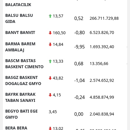
BALATACILIK
BALSU BALSU
13,57
0,52
266.711.729,88
1
GIDA
-0,80
BANVT BANVIT
6.523.826,70
1
160,50
BARMA BAREM
14,84
-9,95
1.693.392,40
0
AMBALAJ
BASCM BASTAS
13,33
0,68
13.356,66
0
BASKENT CIMENTO
BASGZ BASKENT
43,82
-1,04
2.574.652,92
1
DOGALGAZ GMYO
BAYRK BAYRAK
4,15
-0,24
4.858.874,99
1
TABAN SANAYI
BEGYO BATI EGE
3,45
0,00
2.040.838,94
1
GMYO
BERA BERA
13,02