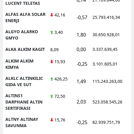
LUCENT TELETAS
ALFAS ALFA SOLAR
42,16
-0,57
25.793.416,34
1
ENERJI
ALGYO ALARKO
3,40
1,80
30.650.928,01
1
GMYO
0,00
ALKA ALKIM KAGIT
3.337.639,45
1
8,09
ALKIM ALKIM
15,93
-0,25
3.101.605,01
1
KIMYA
ALKLC ALTINKILIC
426,25
1,49
115.243.263,00
1
GIDA VE SUT
ALTINS1
72,50
2,03
1
DARPHANE ALTIN
523.058.545,26
SERTIFIKASI
ALTNY ALTINAY
15,76
-0,25
82.939.751,79
1
SAVUNMA