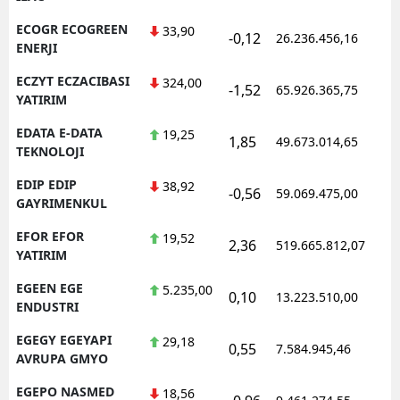
ECOGR ECOGREEN
33,90
-0,12
26.236.456,16
1
ENERJI
ECZYT ECZACIBASI
324,00
-1,52
65.926.365,75
1
YATIRIM
EDATA E-DATA
19,25
1,85
49.673.014,65
1
TEKNOLOJI
EDIP EDIP
38,92
-0,56
59.069.475,00
1
GAYRIMENKUL
EFOR EFOR
19,52
2,36
519.665.812,07
1
YATIRIM
EGEEN EGE
5.235,00
0,10
13.223.510,00
1
ENDUSTRI
EGEGY EGEYAPI
29,18
0,55
7.584.945,46
1
AVRUPA GMYO
EGEPO NASMED
18,56