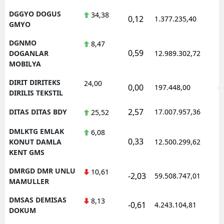
DGGYO DOGUS
34,38
0,12
1.377.235,40
1
GMYO
DGNMO
8,47
0,59
1
DOGANLAR
12.989.302,72
MOBILYA
DIRIT DIRITEKS
24,00
0,00
197.448,00
0
DIRILIS TEKSTIL
2,57
DITAS DITAS BDY
17.007.957,36
1
25,52
DMLKTG EMLAK
6,08
0,33
1
KONUT DAMLA
12.500.299,62
KENT GMS
DMRGD DMR UNLU
10,61
-2,03
59.508.747,01
1
MAMULLER
DMSAS DEMISAS
8,13
-0,61
4.243.104,81
1
DOKUM