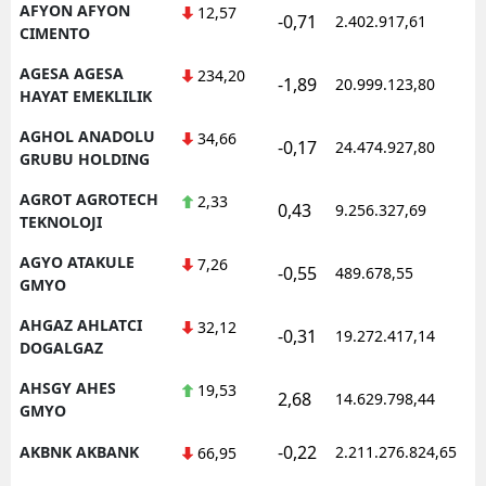
AFYON AFYON
12,57
-0,71
2.402.917,61
1
CIMENTO
AGESA AGESA
234,20
-1,89
20.999.123,80
1
HAYAT EMEKLILIK
AGHOL ANADOLU
34,66
-0,17
24.474.927,80
1
GRUBU HOLDING
AGROT AGROTECH
2,33
0,43
9.256.327,69
1
TEKNOLOJI
AGYO ATAKULE
7,26
-0,55
489.678,55
1
GMYO
AHGAZ AHLATCI
32,12
-0,31
19.272.417,14
1
DOGALGAZ
AHSGY AHES
19,53
2,68
14.629.798,44
1
GMYO
-0,22
AKBNK AKBANK
2.211.276.824,65
1
66,95