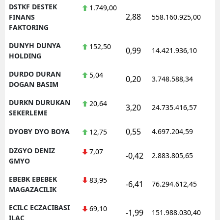
DSTKF DESTEK
1.749,00
2,88
1
FINANS
558.160.925,00
FAKTORING
DUNYH DUNYA
152,50
0,99
14.421.936,10
1
HOLDING
DURDO DURAN
5,04
0,20
3.748.588,34
1
DOGAN BASIM
DURKN DURUKAN
20,64
3,20
24.735.416,57
1
SEKERLEME
0,55
DYOBY DYO BOYA
4.697.204,59
1
12,75
DZGYO DENIZ
7,07
-0,42
2.883.805,65
1
GMYO
EBEBK EBEBEK
83,95
-6,41
76.294.612,45
1
MAGAZACILIK
ECILC ECZACIBASI
69,10
-1,99
151.988.030,40
1
ILAC