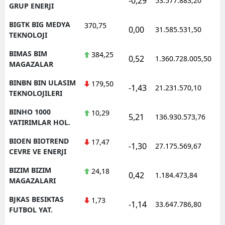
-0,29
53.577.883,20
1
GRUP ENERJI
BIGTK BIG MEDYA
370,75
0,00
31.585.531,50
1
TEKNOLOJI
BIMAS BIM
384,25
0,52
1.360.728.005,50
1
MAGAZALAR
BINBN BIN ULASIM
179,50
-1,43
21.231.570,10
1
TEKNOLOJILERI
BINHO 1000
10,29
5,21
136.930.573,76
1
YATIRIMLAR HOL.
BIOEN BIOTREND
17,47
-1,30
27.175.569,67
1
CEVRE VE ENERJI
BIZIM BIZIM
24,18
0,42
1.184.473,84
1
MAGAZALARI
BJKAS BESIKTAS
1,73
-1,14
33.647.786,80
1
FUTBOL YAT.