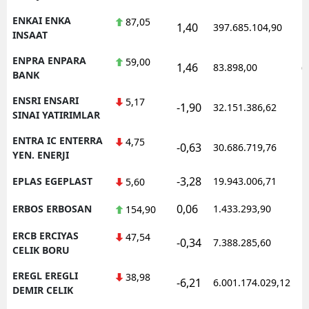
ENKAI ENKA
87,05
1,40
397.685.104,90
1
INSAAT
ENPRA ENPARA
59,00
1,46
83.898,00
0
BANK
ENSRI ENSARI
5,17
-1,90
32.151.386,62
1
SINAI YATIRIMLAR
ENTRA IC ENTERRA
4,75
-0,63
30.686.719,76
1
YEN. ENERJI
-3,28
EPLAS EGEPLAST
19.943.006,71
1
5,60
0,06
ERBOS ERBOSAN
1.433.293,90
1
154,90
ERCB ERCIYAS
47,54
-0,34
7.388.285,60
1
CELIK BORU
EREGL EREGLI
38,98
-6,21
6.001.174.029,12
1
DEMIR CELIK