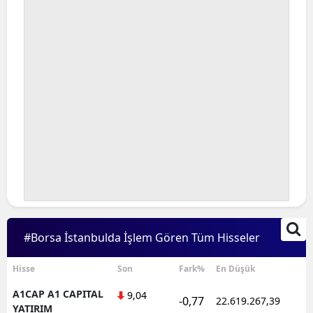
#Borsa İstanbulda İşlem Gören Tüm Hisseler
Hisse
Son
Fark%
En Düşük
A1CAP A1 CAPITAL
9,04
-0,77
22.619.267,39
1
YATIRIM