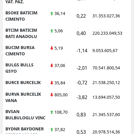
YAT. PAZ.
BSOKE BATICIM
36,14
0,22
31.353.027,36
1
CIMENTO
BTCIM BATICIM
5,06
0,40
220.233.049,53
1
BATI ANADOLU
BUCIM BURSA
5,19
-1,14
9.053.605,67
1
CIMENTO
BULGS BULLS
37,06
-2,01
70.541.800,54
1
GSYO
-0,72
BURCE BURCELIK
21.538.250,12
1
35,84
BURVA BURCELIK
805,00
-3,82
13.694.057,50
1
VANA
BVSAN
108,70
0,83
21.345.537,60
1
BULBULOGLU VINC
BYDNR BAYDONER
37,82
0,53
20.978.514,36
1