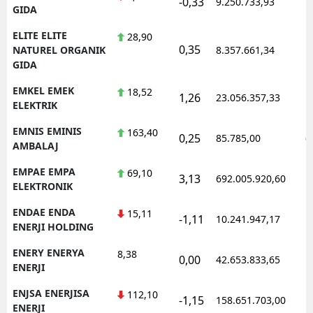
-0,33
9.250.733,93
1
GIDA
ELITE ELITE
28,90
0,35
1
NATUREL ORGANIK
8.357.661,34
GIDA
EMKEL EMEK
18,52
1,26
23.056.357,33
1
ELEKTRIK
EMNIS EMINIS
163,40
0,25
85.785,00
0
AMBALAJ
EMPAE EMPA
69,10
3,13
692.005.920,60
1
ELEKTRONIK
ENDAE ENDA
15,11
-1,11
10.241.947,17
1
ENERJI HOLDING
ENERY ENERYA
8,38
0,00
42.653.833,65
1
ENERJI
ENJSA ENERJISA
112,10
-1,15
158.651.703,00
1
ENERJI