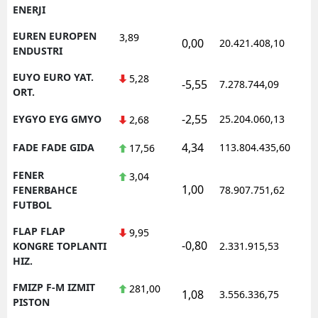
ENERJI
EUREN EUROPEN
3,89
0,00
20.421.408,10
1
ENDUSTRI
EUYO EURO YAT.
5,28
-5,55
7.278.744,09
1
ORT.
-2,55
EYGYO EYG GMYO
25.204.060,13
1
2,68
4,34
FADE FADE GIDA
113.804.435,60
1
17,56
FENER
3,04
1,00
1
FENERBAHCE
78.907.751,62
FUTBOL
FLAP FLAP
9,95
-0,80
1
KONGRE TOPLANTI
2.331.915,53
HIZ.
FMIZP F-M IZMIT
281,00
1,08
3.556.336,75
1
PISTON