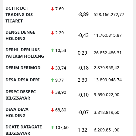
DCTTR DCT
7,69
-8,89
1
TRADING DIS
528.166.272,77
TICARET
DENGE DENGE
2,29
-0,43
11.760.815,87
1
HOLDING
DERHL DERLUKS
10,53
0,29
26.852.486,31
1
YATIRIM HOLDING
-0,18
DERIM DERIMOD
2.879.958,42
1
33,74
2,30
DESA DESA DERI
13.899.948,74
1
9,77
DESPC DESPEC
38,90
-0,10
9.690.022,90
1
BILGISAYAR
DEVA DEVA
68,80
-0,07
3.818.819,60
1
HOLDING
DGATE DATAGATE
107,60
1,32
6.209.851,90
1
BILGISAYAR