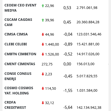
CEOEM CEO EVENT
22,96
0,53
2.791.061,98
1
MEDYA
CGCAM CAGDAS
39,96
0,45
20.360.884,28
1
CAM
-0,04
CIMSA CIMSA
123.031.546,46
1
44,96
-0,89
CLEBI CELEBI
15.421.881,00
1
1.440,00
-0,52
CMBTN CIMBETON
14.917.026,00
1
1.526,00
0,00
CMENT CIMENTAS
156.013,00
0
272,75
CONSE CONSUS
2,23
-0,45
5.017.829,55
1
ENERJI
COSMO COSMOS
114,50
-1,55
1.031.584,00
1
YAT. HOLDING
CRDFA
32,12
-5,64
1
CREDITWEST
142.134.942,38