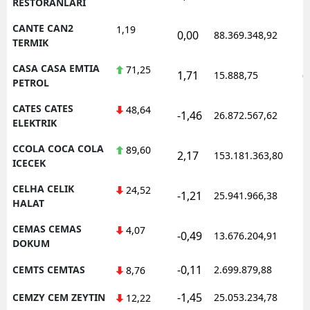
RESTORANLARI
CANTE CAN2
1,19
0,00
88.369.348,92
1
TERMIK
CASA CASA EMTIA
71,25
1,71
15.888,75
0
PETROL
CATES CATES
48,64
-1,46
26.872.567,62
1
ELEKTRIK
CCOLA COCA COLA
89,60
2,17
153.181.363,80
1
ICECEK
CELHA CELIK
24,52
-1,21
25.941.966,38
1
HALAT
CEMAS CEMAS
4,07
-0,49
13.676.204,91
1
DOKUM
-0,11
CEMTS CEMTAS
2.699.879,88
1
8,76
-1,45
CEMZY CEM ZEYTIN
25.053.234,78
1
12,22