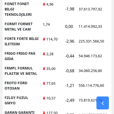
FONET FONET
4,96
-1,98
1
BILGI
37.613.797,92
TEKNOLOJILERI
FORMT FORMET
1,74
0,00
11.414.092,33
1
METAL VE CAM
FORTE FORTE BILGI
114,70
-2,96
225.331.566,50
1
ILETISIM
FRIGO FRIGO PAK
2,28
-0,44
54.946.173,62
1
GIDA
FRMPL FORMUL
35,00
-0,68
34.060.256,80
1
PLASTIK VE METAL
FROTO FORD
77,65
-1,21
556.114.776,60
1
OTOSAN
FZLGY FUZUL
10,57
-2,49
73.819.621,79
1
GMYO
GARAN GARANTI
127,50