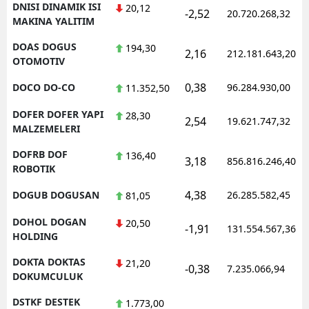
DNISI DINAMIK ISI
20,12
-2,52
20.720.268,32
MAKINA YALITIM
DOAS DOGUS
194,30
2,16
212.181.643,20
OTOMOTIV
0,38
DOCO DO-CO
96.284.930,00
11.352,50
DOFER DOFER YAPI
28,30
2,54
19.621.747,32
MALZEMELERI
DOFRB DOF
136,40
3,18
856.816.246,40
ROBOTIK
4,38
DOGUB DOGUSAN
26.285.582,45
81,05
DOHOL DOGAN
20,50
-1,91
131.554.567,36
HOLDING
DOKTA DOKTAS
21,20
-0,38
7.235.066,94
DOKUMCULUK
DSTKF DESTEK
1.773,00