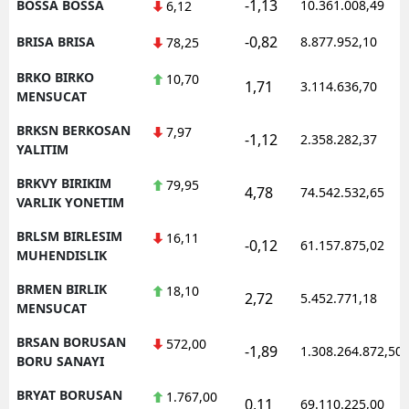
-1,13
BOSSA BOSSA
10.361.008,49
6,12
-0,82
BRISA BRISA
8.877.952,10
78,25
BRKO BIRKO
10,70
1,71
3.114.636,70
MENSUCAT
BRKSN BERKOSAN
7,97
-1,12
2.358.282,37
YALITIM
BRKVY BIRIKIM
79,95
4,78
74.542.532,65
VARLIK YONETIM
BRLSM BIRLESIM
16,11
-0,12
61.157.875,02
MUHENDISLIK
BRMEN BIRLIK
18,10
2,72
5.452.771,18
MENSUCAT
BRSAN BORUSAN
572,00
-1,89
1.308.264.872,50
BORU SANAYI
BRYAT BORUSAN
1.767,00
0,11
69.110.225,00