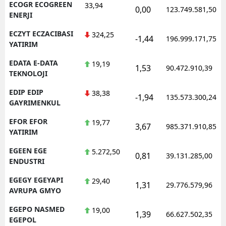
ECOGR ECOGREEN
33,94
0,00
123.749.581,50
ENERJI
ECZYT ECZACIBASI
324,25
-1,44
196.999.171,75
YATIRIM
EDATA E-DATA
19,19
1,53
90.472.910,39
TEKNOLOJI
EDIP EDIP
38,38
-1,94
135.573.300,24
GAYRIMENKUL
EFOR EFOR
19,77
3,67
985.371.910,85
YATIRIM
EGEEN EGE
5.272,50
0,81
39.131.285,00
ENDUSTRI
EGEGY EGEYAPI
29,40
1,31
29.776.579,96
AVRUPA GMYO
EGEPO NASMED
19,00
1,39
66.627.502,35
EGEPOL