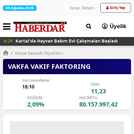
Giriş Yap
Künye
İletişim
08 Ağustos 2026
Üyelik
14:24
Kartal'da Hayvan Bakım Evi Çalışmaları Başladı
/
Hisse Senedi Fiyatları
VAKFA VAKIF FAKTORING
Son Güncelleme
FİYAT
18:10
11,23
DEĞİŞİM
HACİM(TL)
2,09%
80.157.997,42