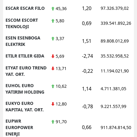
1,20
ESCAR ESCAR FILO
97.326.379,02
45,36
ESCOM ESCORT
5,80
0,69
339.541.892,26
TEKNOLOJI
ESEN ESENBOGA
3,37
1,51
89.808.012,69
ELEKTRIK
-2,74
ETILR ETILER GIDA
35.532.958,52
5,69
ETYAT EURO TREND
13,71
-0,22
11.194.021,90
YAT. ORT.
EUHOL EURO
10,62
1,14
4.711.381,05
YATIRIM HOLDING
EUKYO EURO
12,80
-0,78
9.221.557,99
KAPITAL YAT. ORT.
EUPWR
91,70
0,66
EUROPOWER
911.874.814,50
ENERJI