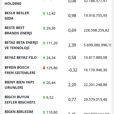
0,08
52.186.577,97
HOLDING
BESLR BESLER
12,42
0,98
19.918.755,95
GIDA
BESTE BEST
29,30
0,69
228.598.259,82
BRANDS ENERJI
BETAE BETA ENERJI
111,20
2,39
5.699.080.996,10
VE TEKNOLOJI
0,58
BEYAZ BEYAZ FILO
10.817.880,08
24,34
BFREN BOSCH
125,80
-0,32
16.170.946,30
FREN SISTEMLERI
BIENY BIEN YAPI
20,44
2,20
22.201.248,88
URUNLERI
BIGCH BUYUK
6,52
0,77
29.579.015,40
SEFLER BIGCHEFS
BIGEN BIRLESIM
110,60