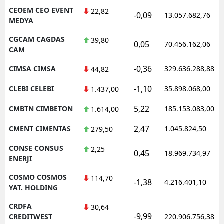
CEOEM CEO EVENT
22,82
-0,09
13.057.682,76
MEDYA
CGCAM CAGDAS
39,80
0,05
70.456.162,06
CAM
-0,36
CIMSA CIMSA
329.636.288,88
44,82
-1,10
CLEBI CELEBI
35.898.068,00
1.437,00
5,22
CMBTN CIMBETON
185.153.083,00
1.614,00
2,47
CMENT CIMENTAS
1.045.824,50
279,50
CONSE CONSUS
2,25
0,45
18.969.734,97
ENERJI
COSMO COSMOS
114,70
-1,38
4.216.401,10
YAT. HOLDING
CRDFA
30,64
-9,99
CREDITWEST
220.906.756,38