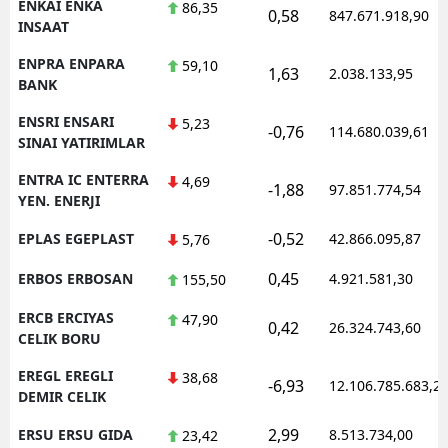
ENKAI ENKA
86,35
0,58
847.671.918,90
INSAAT
ENPRA ENPARA
59,10
1,63
2.038.133,95
BANK
ENSRI ENSARI
5,23
-0,76
114.680.039,61
SINAI YATIRIMLAR
ENTRA IC ENTERRA
4,69
-1,88
97.851.774,54
YEN. ENERJI
-0,52
EPLAS EGEPLAST
42.866.095,87
5,76
0,45
ERBOS ERBOSAN
4.921.581,30
155,50
ERCB ERCIYAS
47,90
0,42
26.324.743,60
CELIK BORU
EREGL EREGLI
38,68
-6,93
12.106.785.683,2
DEMIR CELIK
2,99
ERSU ERSU GIDA
8.513.734,00
23,42