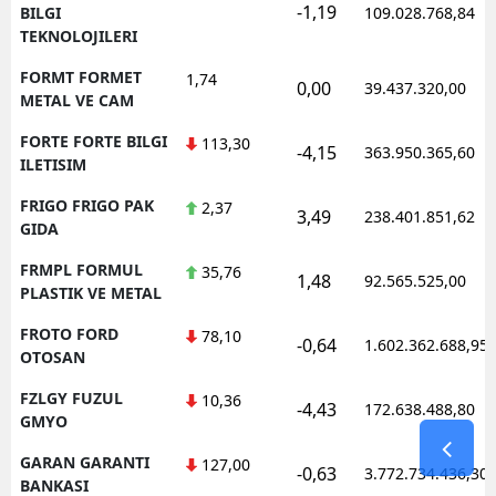
-1,19
BILGI
109.028.768,84
TEKNOLOJILERI
FORMT FORMET
1,74
0,00
39.437.320,00
METAL VE CAM
FORTE FORTE BILGI
113,30
-4,15
363.950.365,60
ILETISIM
FRIGO FRIGO PAK
2,37
3,49
238.401.851,62
GIDA
FRMPL FORMUL
35,76
1,48
92.565.525,00
PLASTIK VE METAL
FROTO FORD
78,10
-0,64
1.602.362.688,95
OTOSAN
FZLGY FUZUL
10,36
-4,43
172.638.488,80
GMYO
GARAN GARANTI
127,00
-0,63
3.772.734.436,30
BANKASI