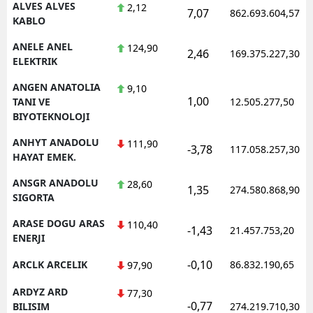
ALVES ALVES
2,12
7,07
862.693.604,57
KABLO
ANELE ANEL
124,90
2,46
169.375.227,30
ELEKTRIK
ANGEN ANATOLIA
9,10
1,00
TANI VE
12.505.277,50
BIYOTEKNOLOJI
ANHYT ANADOLU
111,90
-3,78
117.058.257,30
HAYAT EMEK.
ANSGR ANADOLU
28,60
1,35
274.580.868,90
SIGORTA
ARASE DOGU ARAS
110,40
-1,43
21.457.753,20
ENERJI
-0,10
ARCLK ARCELIK
86.832.190,65
97,90
ARDYZ ARD
77,30
-0,77
BILISIM
274.219.710,30