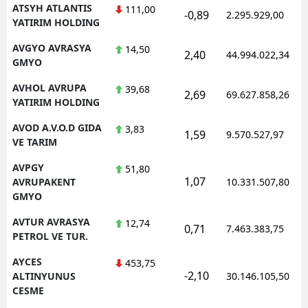
ATSYH ATLANTIS
111,00
-0,89
2.295.929,00
YATIRIM HOLDING
AVGYO AVRASYA
14,50
2,40
44.994.022,34
GMYO
AVHOL AVRUPA
39,68
2,69
69.627.858,26
YATIRIM HOLDING
AVOD A.V.O.D GIDA
3,83
1,59
9.570.527,97
VE TARIM
AVPGY
51,80
1,07
AVRUPAKENT
10.331.507,80
GMYO
AVTUR AVRASYA
12,74
0,71
7.463.383,75
PETROL VE TUR.
AYCES
453,75
-2,10
ALTINYUNUS
30.146.105,50
CESME