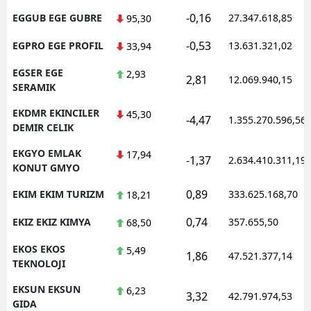
-0,16
EGGUB EGE GUBRE
27.347.618,85
95,30
-0,53
EGPRO EGE PROFIL
13.631.321,02
33,94
EGSER EGE
2,93
2,81
12.069.940,15
SERAMIK
EKDMR EKINCILER
45,30
-4,47
1.355.270.596,56
DEMIR CELIK
EKGYO EMLAK
17,94
-1,37
2.634.410.311,19
KONUT GMYO
0,89
EKIM EKIM TURIZM
333.625.168,70
18,21
0,74
EKIZ EKIZ KIMYA
357.655,50
68,50
EKOS EKOS
5,49
1,86
47.521.377,14
TEKNOLOJI
EKSUN EKSUN
6,23
3,32
42.791.974,53
GIDA