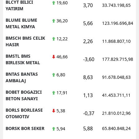
BLCYT BILICI
19,60
3,70
33.743.198,65
YATIRIM
BLUME BLUME
36,20
5,66
123.196.696,84
METAL KIMYA
BMSCH BMS CELIK
12,22
2,26
11.868.807,10
HASIR
BMSTL BMS
46,66
-3,60
177.829.715,98
BIRLESIK METAL
BNTAS BANTAS
6,80
8,63
91.678.048,63
AMBALAJ
BOBET BOGAZICI
17,91
1,13
41.453.711,11
BETON SANAYI
BORLS BORLEASE
5,38
-0,37
21.810.012,96
OTOMOTIV
5,88
BORSK BOR SEKER
65.840.848,24
5,94