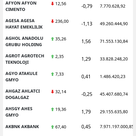
AFYON AFYON
12,56
-0,79
7.770.628,92
CIMENTO
AGESA AGESA
236,00
-1,13
49.260.444,90
HAYAT EMEKLILIK
AGHOL ANADOLU
35,26
1,56
71.553.130,84
GRUBU HOLDING
AGROT AGROTECH
2,35
1,29
33.828.248,20
TEKNOLOJI
AGYO ATAKULE
7,33
0,41
1.486.420,23
GMYO
AHGAZ AHLATCI
32,14
-0,25
45.407.680,74
DOGALGAZ
AHSGY AHES
19,36
1,79
29.155.635,80
GMYO
0,45
AKBNK AKBANK
7.971.197.000,85
67,40