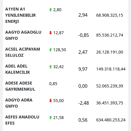
A1YEN A1
2,80
2,94
YENILENEBILIR
68.908.325,15
ENERJI
AAGYO AGAOGLU
12,87
-0,85
85.536.212,74
GMYO
ACSEL ACIPAYAM
128,50
2,47
26.128.191,00
SELULOZ
ADEL ADEL
32,42
9,97
149.318.118,44
KALEMCILIK
ADESE ADESE
0,85
0,00
52.065.239,39
GAYRIMENKUL
ADGYO ADRA
55,00
-2,48
36.451.393,75
GMYO
AEFES ANADOLU
21,58
0,56
634.480.253,24
EFES