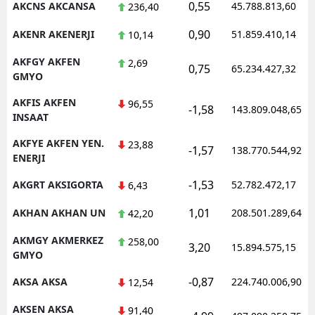
0,55
AKCNS AKCANSA
45.788.813,60
236,40
0,90
AKENR AKENERJI
51.859.410,14
10,14
AKFGY AKFEN
2,69
0,75
65.234.427,32
GMYO
AKFIS AKFEN
96,55
-1,58
143.809.048,65
INSAAT
AKFYE AKFEN YEN.
23,88
-1,57
138.770.544,92
ENERJI
-1,53
AKGRT AKSIGORTA
52.782.472,17
6,43
1,01
AKHAN AKHAN UN
208.501.289,64
42,20
AKMGY AKMERKEZ
258,00
3,20
15.894.575,15
GMYO
-0,87
AKSA AKSA
224.740.006,90
12,54
AKSEN AKSA
91,40