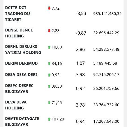
DCTTR DCT
7,72
-8,53
TRADING DIS
935.141.480,32
TICARET
DENGE DENGE
2,28
-0,87
32.696.442,29
HOLDING
DERHL DERLUKS
10,80
2,86
54.288.577,48
YATIRIM HOLDING
1,07
DERIM DERIMOD
5.189.445,68
34,16
3,98
DESA DESA DERI
92.715.206,17
9,93
DESPC DESPEC
39,30
0,92
36.201.759,66
BILGISAYAR
DEVA DEVA
71,45
3,78
33.764.732,60
HOLDING
DGATE DATAGATE
107,20
0,94
17.207.648,00
BILGISAYAR