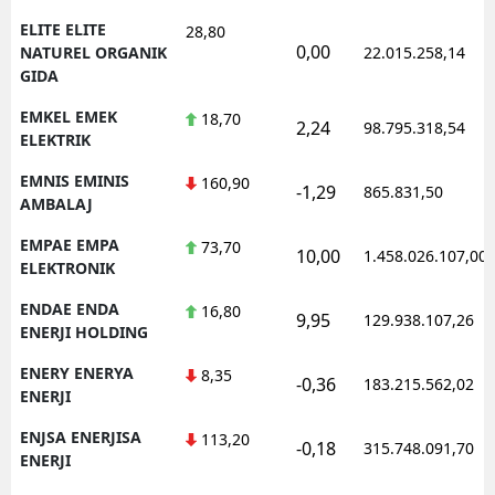
ELITE ELITE
28,80
0,00
NATUREL ORGANIK
22.015.258,14
GIDA
EMKEL EMEK
18,70
2,24
98.795.318,54
ELEKTRIK
EMNIS EMINIS
160,90
-1,29
865.831,50
AMBALAJ
EMPAE EMPA
73,70
10,00
1.458.026.107,00
ELEKTRONIK
ENDAE ENDA
16,80
9,95
129.938.107,26
ENERJI HOLDING
ENERY ENERYA
8,35
-0,36
183.215.562,02
ENERJI
ENJSA ENERJISA
113,20
-0,18
315.748.091,70
ENERJI