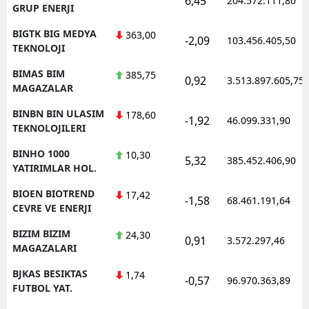
6,45
204.572.111,80
GRUP ENERJI
BIGTK BIG MEDYA
363,00
-2,09
103.456.405,50
TEKNOLOJI
BIMAS BIM
385,75
0,92
3.513.897.605,75
MAGAZALAR
BINBN BIN ULASIM
178,60
-1,92
46.099.331,90
TEKNOLOJILERI
BINHO 1000
10,30
5,32
385.452.406,90
YATIRIMLAR HOL.
BIOEN BIOTREND
17,42
-1,58
68.461.191,64
CEVRE VE ENERJI
BIZIM BIZIM
24,30
0,91
3.572.297,46
MAGAZALARI
BJKAS BESIKTAS
1,74
-0,57
96.970.363,89
FUTBOL YAT.