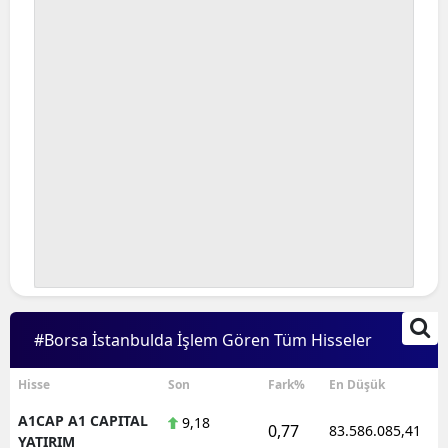
#Borsa İstanbulda İşlem Gören Tüm Hisseler
Hisse
Son
Fark%
En Düşük
A1CAP A1 CAPITAL
9,18
0,77
83.586.085,41
YATIRIM