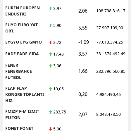
EUREN EUROPEN
3,97
2,06
108.798.316,17
ENDUSTRI
EUYO EURO YAT.
5,90
5,55
27.907.109,90
ORT.
-1,09
EYGYO EYG GMYO
77.013.374,25
2,72
3,57
FADE FADE GIDA
331.374.492,49
17,43
FENER
3,06
1,66
FENERBAHCE
282.796.560,85
FUTBOL
FLAP FLAP
10,05
0,20
KONGRE TOPLANTI
4.984.490,46
HIZ.
FMIZP F-M IZMIT
283,75
2,07
8.048.478,50
PISTON
FONET FONET
5,00