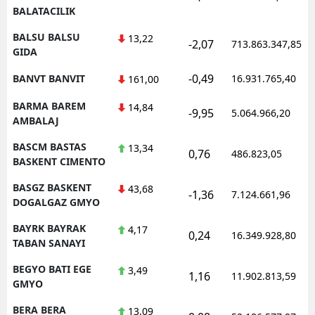
BALATACILIK
BALSU BALSU
13,22
-2,07
713.863.347,85
GIDA
-0,49
BANVT BANVIT
16.931.765,40
161,00
BARMA BAREM
14,84
-9,95
5.064.966,20
AMBALAJ
BASCM BASTAS
13,34
0,76
486.823,05
BASKENT CIMENTO
BASGZ BASKENT
43,68
-1,36
7.124.661,96
DOGALGAZ GMYO
BAYRK BAYRAK
4,17
0,24
16.349.928,80
TABAN SANAYI
BEGYO BATI EGE
3,49
1,16
11.902.813,59
GMYO
BERA BERA
13,09