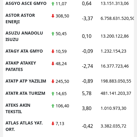
0,64
ASGYO ASCE GMYO
13.151.313,06
11,07
ASTOR ASTOR
308,50
-3,37
6.758.631.520,50
ENERJI
ASUZU ANADOLU
50,45
0,10
13.200.122,86
ISUZU
-0,09
ATAGY ATA GMYO
1.232.154,23
10,59
ATAKP ATAKEY
48,24
-2,74
16.377.723,46
PATATES
-0,89
ATATP ATP YAZILIM
198.883.050,55
245,50
5,78
ATATR ATA TURIZM
481.141.203,37
14,65
ATEKS AKIN
106,40
3,80
1.010.973,30
TEKSTIL
ATLAS ATLAS YAT.
7,13
-0,42
3.382.035,72
ORT.