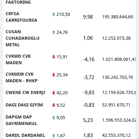
FAKTORING
CRFSA
210,50
9,98
195.380.644,60
CARREFOURSA
CUSAN
24,76
1,06
CUHADAROGLU
12.252.073,38
METAL
CVKMD CVK
15,91
-4,16
1.021.808.061,43
MADEN
CVKMDR CVK
25,34
-3,72
130.242.702,76
MADEN - RHKP
-9,83
CWENE CW ENERJI
12.159.626.735,6
42,20
-0,83
DAGI DAGI GIYIM
52.951.670,71
9,52
DAPGM DAP
9,05
5,23
1.596.553.324,02
GAYRIMENKUL
1,83
DARDL DARDANEL
42.553.370,12
1,67