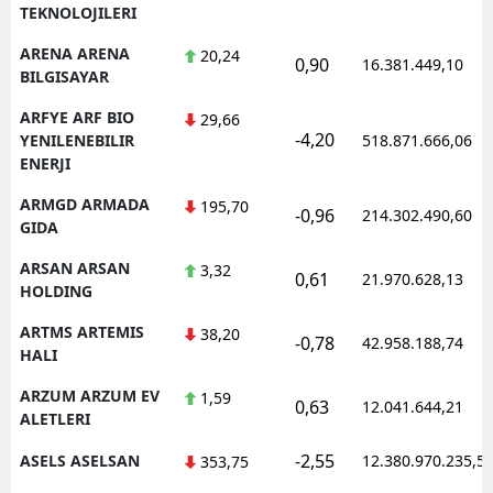
TEKNOLOJILERI
ARENA ARENA
20,24
0,90
16.381.449,10
BILGISAYAR
ARFYE ARF BIO
29,66
-4,20
YENILENEBILIR
518.871.666,06
ENERJI
ARMGD ARMADA
195,70
-0,96
214.302.490,60
GIDA
ARSAN ARSAN
3,32
0,61
21.970.628,13
HOLDING
ARTMS ARTEMIS
38,20
-0,78
42.958.188,74
HALI
ARZUM ARZUM EV
1,59
0,63
12.041.644,21
ALETLERI
-2,55
ASELS ASELSAN
12.380.970.235,5
353,75