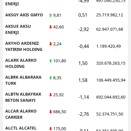
-4,99
497.090.250,75
ENERJI
0,51
AKSGY AKIS GMYO
25.719.982,12
9,81
AKSUE AKSU
42,60
-2,92
62.947.071,68
ENERJI
AKYHO AKDENIZ
2,24
-0,44
1.189.420,49
YATIRIM HOLDING
ALARK ALARKO
101,80
1,50
320.678.263,15
HOLDING
ALBRK ALBARAKA
8,35
1,58
106.449.455,94
TURK
ALBTN ALBAYRAK
25,92
-1,14
692.044.692,60
BETON SANAYI
ALCAR ALARKO
686,50
-2,76
52.374.751,50
CARRIER
ALCTL ALCATEL
175,00
-0,11
54.351.595,90