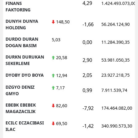
4,29
FINANS
1.424.493.073,00
FAKTORING
DUNYH DUNYA
148,50
-1,66
56.264.124,90
HOLDING
DURDO DURAN
5,03
0,00
11.284.390,35
DOGAN BASIM
DURKN DURUKAN
20,58
2,90
53.981.050,35
SEKERLEME
2,05
DYOBY DYO BOYA
23.927.218,75
12,94
DZGYO DENIZ
7,17
0,99
7.911.539,74
GMYO
EBEBK EBEBEK
82,60
-7,92
174.464.082,00
MAGAZACILIK
ECILC ECZACIBASI
69,50
-1,42
340.990.573,30
ILAC