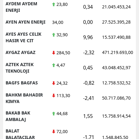
AYDEM AYDEM
23,80
0,34
21.045.453,24
ENERJI
0,00
AYEN AYEN ENERJI
27.525.395,28
34,00
AYES AYES CELIK
32,90
9,96
15.537.490,88
HASIR VE CIT
-2,32
AYGAZ AYGAZ
471.219.693,00
284,50
AZTEK AZTEK
4,47
0,45
43.048.452,97
TEKNOLOJI
-0,82
BAGFS BAGFAS
12.758.532,52
24,32
BAHKM BAHADIR
113,30
-2,41
50.717.086,70
KIMYA
BAKAB BAK
44,68
1,55
15.758.914,54
AMBALAJ
BALAT
72,00
-1,71
BALATACILAR
1.548.845,50