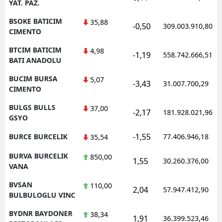
YAT. PAZ.
BSOKE BATICIM
35,88
-0,50
309.003.910,80
CIMENTO
BTCIM BATICIM
4,98
-1,19
558.742.666,51
BATI ANADOLU
BUCIM BURSA
5,07
-3,43
31.007.700,29
CIMENTO
BULGS BULLS
37,00
-2,17
181.928.021,96
GSYO
-1,55
BURCE BURCELIK
77.406.946,18
35,54
BURVA BURCELIK
850,00
1,55
30.260.376,00
VANA
BVSAN
110,00
2,04
57.947.412,90
BULBULOGLU VINC
BYDNR BAYDONER
38,34
1,91
36.399.523,46