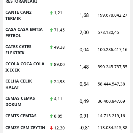
RESTORANLARI
CANTE CAN2
1,21
1,68
199.678.042,27
TERMIK
CASA CASA EMTIA
71,45
2,00
578.180,45
PETROL
CATES CATES
49,38
0,04
100.286.417,16
ELEKTRIK
CCOLA COCA COLA
89,00
1,48
390.245.737,55
ICECEK
CELHA CELIK
24,98
0,64
58.444.547,38
HALAT
CEMAS CEMAS
4,11
0,49
36.400.847,69
DOKUM
0,91
CEMTS CEMTAS
14.713.219,16
8,85
-0,81
CEMZY CEM ZEYTIN
113.034.515,38
12,30