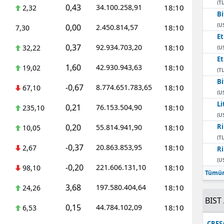
(TL
0,43
34.100.258,91
18:10
2,32
Bi
(U
0,00
2.450.814,57
18:10
7,30
E
0,37
92.934.703,20
18:10
32,22
(U
E
1,60
42.930.943,63
18:10
19,02
(TL
Bi
-0,67
8.774.651.783,65
18:10
67,10
(U
Li
0,21
76.153.504,90
18:10
235,10
(U
0,20
Ri
55.814.941,90
18:10
10,05
(TL
-0,37
20.863.853,95
18:10
2,67
Ri
(U
-0,20
221.606.131,10
18:10
98,10
Tümün
3,68
197.580.404,64
18:10
24,26
BIST 
0,15
44.784.102,09
18:10
6,53
CRFS