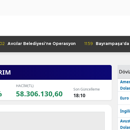
:02
Avcılar Belediyesi'ne Operasyon
11:59
Bayrampaşa'da K
Denetimi
IRIM
Dövi
Amer
HACİM(TL)
Dolar
Son Güncelleme
%
58.306.130,60
18:10
Euro
İngili
Avus
Dolar