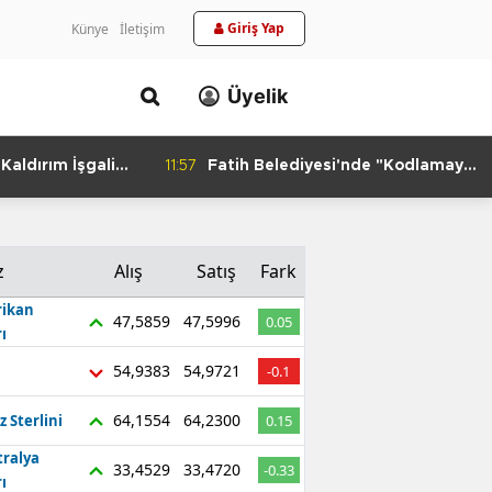
Giriş Yap
Künye
İletişim
Üyelik
aldırım İşgali
11:57
Fatih Belediyesi'nde "Kodlamaya
Yolculuk" Atölyesi
z
Alış
Satış
Fark
ikan
47,5859
47,5996
0.05
ı
54,9383
54,9721
-0.1
64,1554
64,2300
z Sterlini
0.15
tralya
33,4529
33,4720
-0.33
ı