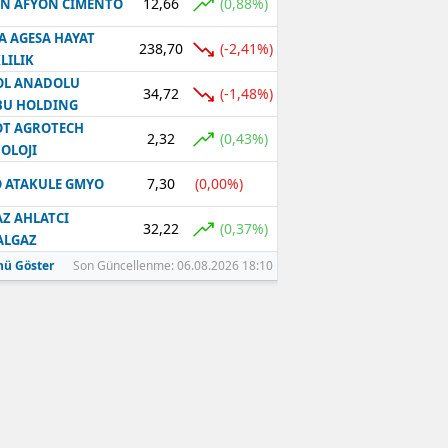
12,66
(0,88%)
N AFYON CIMENTO
A AGESA HAYAT
238,70
(-2,41%)
LILIK
OL ANADOLU
34,72
(-1,48%)
BU HOLDING
T AGROTECH
2,32
(0,43%)
OLOJI
7,30
(0,00%)
 ATAKULE GMYO
Z AHLATCI
32,22
(0,37%)
ALGAZ
ü Göster
Son Güncellenme: 06.08.2026 18:10