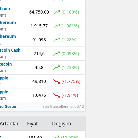
)
tcoin
64.750,09
(0.189%)
SDT)
thereum
1.915,77
(1.081%)
SDT)
thereum
91.098
(1.28%)
)
tcoin Cash
214,6
(0.093%)
SDT)
tecoin
45,8
(1.238%)
SDT)
pple
49,810
(-1.775%)
)
pple
1,0476
(-1.91%)
SDT)
ü Göster
Son Güncellenme: 20:12
Artanlar
Fiyat
Değişim
191,40
(10,00%)
A