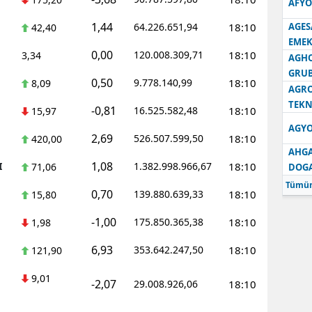
AFYO
1,44
64.226.651,94
18:10
AGES
42,40
EMEK
0,00
120.008.309,71
18:10
3,34
AGH
GRU
0,50
9.778.140,99
18:10
8,09
AGRO
TEKN
-0,81
16.525.582,48
18:10
15,97
AGYO
2,69
526.507.599,50
18:10
420,00
AHGA
1,08
I
1.382.998.966,67
18:10
71,06
DOG
Tümün
0,70
139.880.639,33
18:10
15,80
-1,00
175.850.365,38
18:10
1,98
6,93
353.642.247,50
18:10
121,90
9,01
-2,07
29.008.926,06
18:10