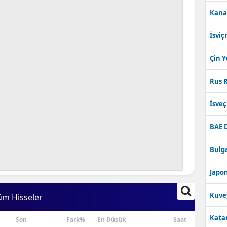
Kana
İsviç
Çin 
Rus R
İsve
BAE 
Bulga
Japon
Kuve
üm Hisseler
Katar
Son
Fark%
En Düşük
Saat