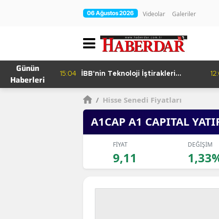
06 Ağustos 2026
Videolar
Galeriler
Günün
15:04
İBB'nin Teknoloji İştirakleri
12
Haberleri
hur Bamyası
Bilişim 500 Listesinde
şuyor
/
Hisse Senedi Fiyatları
A1CAP A1 CAPITAL YAT
FİYAT
DEĞİŞİM
9,11
1,33