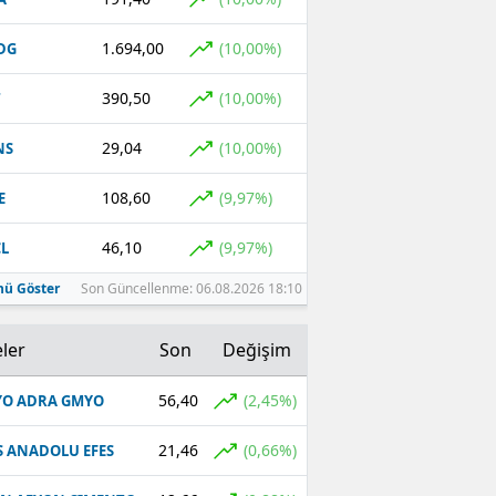
1.694,00
(10,00%)
DG
390,50
(10,00%)
T
29,04
(10,00%)
NS
108,60
(9,97%)
E
46,10
(9,97%)
L
ü Göster
Son Güncellenme: 06.08.2026 18:10
ler
Son
Değişim
56,40
(2,45%)
O ADRA GMYO
21,46
(0,66%)
S ANADOLU EFES