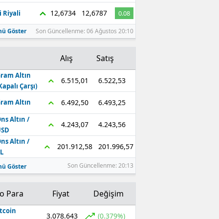
12,6734
12,6787
 Riyali
0.08
ü Göster
Son Güncellenme: 06 Ağustos 20:10
Alış
Satış
ram Altın
6.522,53
6.515,01
Kapalı Çarşı)
6.493,25
6.492,50
ram Altın
ns Altın /
4.243,56
4.243,07
USD
ns Altın /
201.996,57
201.912,58
L
Son Güncellenme: 20:13
ü Göster
to Para
Fiyat
Değişim
tcoin
3.078.643
(0.379%)