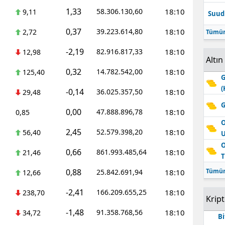
1,33
58.306.130,60
18:10
9,11
Suudi
0,37
39.223.614,80
18:10
2,72
Tümün
-2,19
82.916.817,33
18:10
12,98
Altın
0,32
14.782.542,00
18:10
125,40
G
(
-0,14
36.025.357,50
18:10
29,48
G
0,00
47.888.896,78
18:10
0,85
O
2,45
52.579.398,20
18:10
56,40
O
0,66
861.993.485,64
18:10
21,46
T
0,88
Tümün
25.842.691,94
18:10
12,66
-2,41
166.209.655,25
18:10
238,70
Krip
-1,48
91.358.768,56
18:10
34,72
Bi