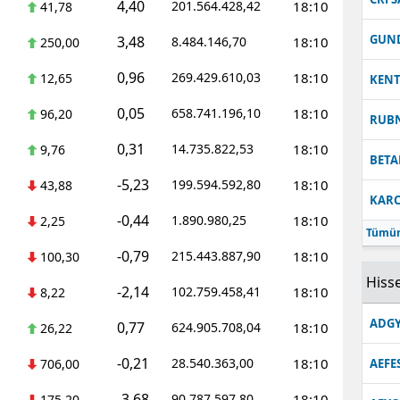
4,40
201.564.428,42
18:10
41,78
GUN
3,48
8.484.146,70
18:10
250,00
0,96
269.429.610,03
18:10
12,65
KEN
0,05
658.741.196,10
18:10
96,20
RUB
0,31
14.735.822,53
18:10
9,76
BETA
-5,23
199.594.592,80
18:10
43,88
KARC
-0,44
1.890.980,25
18:10
2,25
Tümün
-0,79
215.443.887,90
18:10
100,30
Hisse
-2,14
102.759.458,41
18:10
8,22
ADGY
0,77
624.905.708,04
18:10
26,22
-0,21
28.540.363,00
18:10
706,00
AEFE
-3,68
90.787.597,80
18:10
175,20