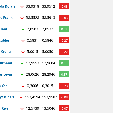
33,9318
33,9512
da Doları
-0.03
58,5528
58,5913
re Frankı
-0.63
7,0503
7,0532
Yuanı
0.03
0,5831
0,5846
ublesi
-0.27
5,0015
5,0050
ç Kronu
-0.22
12,9553
12,9604
Dirhemi
0.05
28,0626
28,2946
r Levası
0.37
0,3006
0,3015
 Yeni
-0.23
153,4194
153,9587
yt Dinarı
-0.08
12,5739
13,5046
 Riyali
-0.07