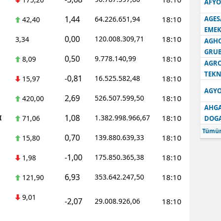
AFYO
1,44
64.226.651,94
18:10
AGES
42,40
EMEK
0,00
120.008.309,71
18:10
3,34
AGH
GRU
0,50
9.778.140,99
18:10
8,09
AGRO
TEKN
-0,81
16.525.582,48
18:10
15,97
AGYO
2,69
526.507.599,50
18:10
420,00
AHGA
1,08
I
1.382.998.966,67
18:10
71,06
DOG
Tümün
0,70
139.880.639,33
18:10
15,80
-1,00
175.850.365,38
18:10
1,98
6,93
353.642.247,50
18:10
121,90
9,01
-2,07
29.008.926,06
18:10