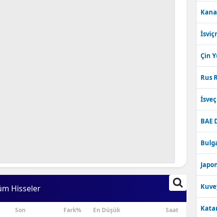
Kana
İsviç
Çin 
Rus R
İsve
BAE 
Bulga
Japon
Kuve
üm Hisseler
Katar
Son
Fark%
En Düşük
Saat