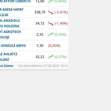
12,66
(0,88%)
N AFYON CIMENTO
A AGESA HAYAT
238,70
(-2,41%)
LILIK
OL ANADOLU
34,72
(-1,48%)
BU HOLDING
T AGROTECH
2,32
(0,43%)
OLOJI
7,30
(0,00%)
 ATAKULE GMYO
Z AHLATCI
32,22
(0,37%)
ALGAZ
ü Göster
Son Güncellenme: 07.08.2026 18:10