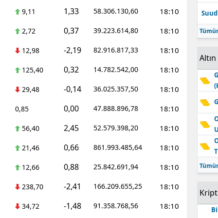
1,33
58.306.130,60
18:10
9,11
Suudi
0,37
39.223.614,80
18:10
2,72
Tümün
-2,19
82.916.817,33
18:10
12,98
Altın
0,32
14.782.542,00
18:10
125,40
G
(
-0,14
36.025.357,50
18:10
29,48
G
0,00
47.888.896,78
18:10
0,85
O
2,45
52.579.398,20
18:10
56,40
O
0,66
861.993.485,64
18:10
21,46
T
0,88
Tümün
25.842.691,94
18:10
12,66
-2,41
166.209.655,25
18:10
238,70
Krip
-1,48
91.358.768,56
18:10
34,72
Bi