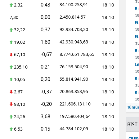
(TL
0,43
34.100.258,91
18:10
2,32
Bi
(U
0,00
2.450.814,57
18:10
7,30
E
0,37
92.934.703,20
18:10
32,22
(U
E
1,60
42.930.943,63
18:10
19,02
(TL
Bi
-0,67
8.774.651.783,65
18:10
67,10
(U
Li
0,21
76.153.504,90
18:10
235,10
(U
0,20
Ri
55.814.941,90
18:10
10,05
(TL
-0,37
20.863.853,95
18:10
2,67
Ri
(U
-0,20
221.606.131,10
18:10
98,10
Tümün
3,68
197.580.404,64
18:10
24,26
BIST 
0,15
44.784.102,09
18:10
6,53
CRFS