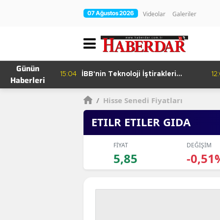
07 Ağustos 2026
Videolar
Galeriler
Günün
15:04
İBB'nin Teknoloji İştirakleri
12
Haberleri
hur Bamyası
Bilişim 500 Listesinde
şuyor
/
Hisse Senedi Fiyatları
ETILR ETILER GIDA
FİYAT
DEĞİŞİM
5,85
-0,51