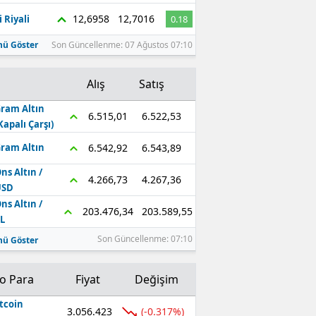
12,6958
12,7016
 Riyali
0.18
ü Göster
Son Güncellenme: 07 Ağustos 07:10
Alış
Satış
ram Altın
6.522,53
6.515,01
Kapalı Çarşı)
6.543,89
6.542,92
ram Altın
ns Altın /
4.267,36
4.266,73
USD
ns Altın /
203.589,55
203.476,34
L
Son Güncellenme: 07:10
ü Göster
to Para
Fiyat
Değişim
tcoin
3.056.423
(-0.317%)