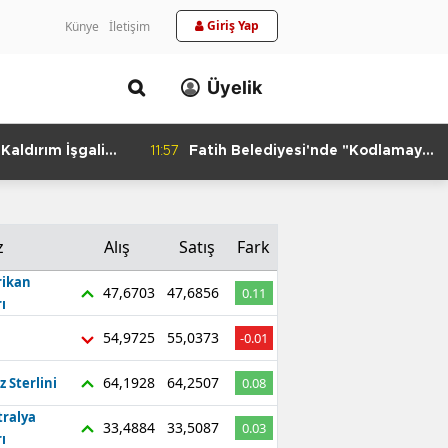
Giriş Yap
Künye
İletişim
Üyelik
aldırım İşgali
11:57
Fatih Belediyesi'nde "Kodlamaya
Yolculuk" Atölyesi
z
Alış
Satış
Fark
ikan
47,6703
47,6856
0.11
ı
54,9725
55,0373
-0.01
64,1928
64,2507
z Sterlini
0.08
tralya
33,4884
33,5087
0.03
ı