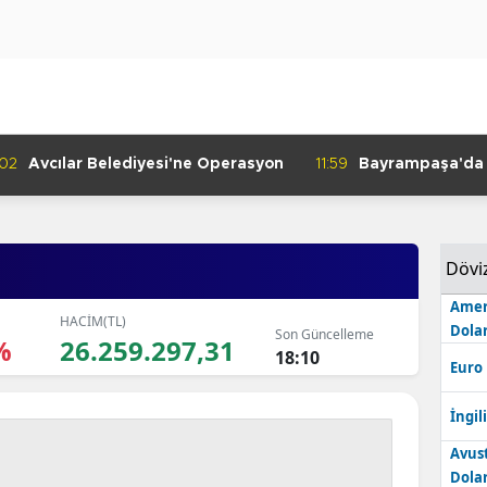
:02
Avcılar Belediyesi'ne Operasyon
11:59
Bayrampaşa'da K
Denetimi
Dövi
Amer
HACİM(TL)
Dolar
Son Güncelleme
%
26.259.297,31
18:10
Euro
İngili
Avus
Dolar