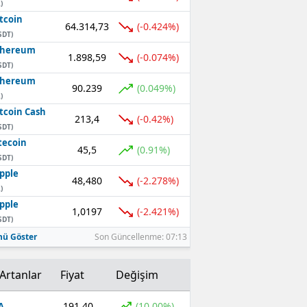
)
tcoin
64.314,73
(-0.424%)
SDT)
thereum
1.898,59
(-0.074%)
SDT)
thereum
90.239
(0.049%)
)
tcoin Cash
213,4
(-0.42%)
SDT)
tecoin
45,5
(0.91%)
SDT)
pple
48,480
(-2.278%)
)
pple
1,0197
(-2.421%)
SDT)
ü Göster
Son Güncellenme: 07:13
Artanlar
Fiyat
Değişim
191,40
(10,00%)
A