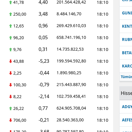
4,40
201.564.428,42
18:10
41,78
GUN
3,48
8.484.146,70
18:10
250,00
0,96
269.429.610,03
18:10
12,65
KEN
0,05
658.741.196,10
18:10
96,20
RUB
0,31
14.735.822,53
18:10
9,76
BETA
-5,23
199.594.592,80
18:10
43,88
KARC
-0,44
1.890.980,25
18:10
2,25
Tümün
-0,79
215.443.887,90
18:10
100,30
Hisse
-2,14
102.759.458,41
18:10
8,22
ADGY
0,77
624.905.708,04
18:10
26,22
-0,21
28.540.363,00
18:10
706,00
AEFE
-3,68
90.787.597,80
18:10
175,20