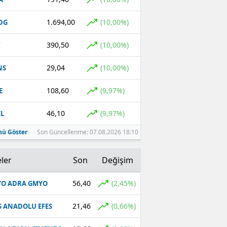
1.694,00
(10,00%)
DG
390,50
(10,00%)
T
29,04
(10,00%)
NS
108,60
(9,97%)
E
46,10
(9,97%)
L
ü Göster
Son Güncellenme: 07.08.2026 18:10
ler
Son
Değişim
56,40
(2,45%)
O ADRA GMYO
21,46
(0,66%)
S ANADOLU EFES