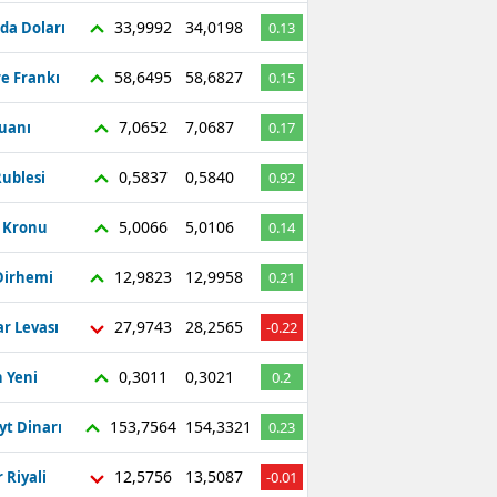
33,9992
34,0198
da Doları
0.13
58,6495
58,6827
re Frankı
0.15
7,0652
7,0687
Yuanı
0.17
0,5837
0,5840
ublesi
0.92
5,0066
5,0106
ç Kronu
0.14
12,9823
12,9958
Dirhemi
0.21
27,9743
28,2565
r Levası
-0.22
0,3011
0,3021
 Yeni
0.2
153,7564
154,3321
yt Dinarı
0.23
12,5756
13,5087
 Riyali
-0.01