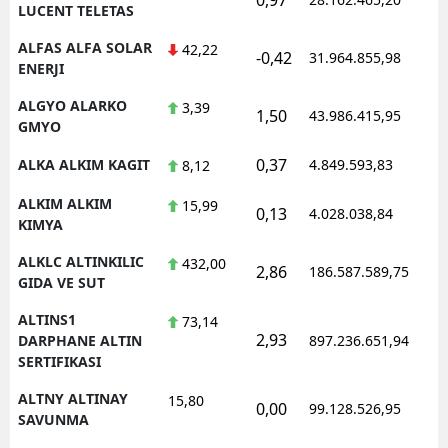
LUCENT TELETAS
ALFAS ALFA SOLAR
42,22
-0,42
31.964.855,98
ENERJI
ALGYO ALARKO
3,39
1,50
43.986.415,95
GMYO
0,37
ALKA ALKIM KAGIT
4.849.593,83
8,12
ALKIM ALKIM
15,99
0,13
4.028.038,84
KIMYA
ALKLC ALTINKILIC
432,00
2,86
186.587.589,75
GIDA VE SUT
ALTINS1
73,14
2,93
DARPHANE ALTIN
897.236.651,94
SERTIFIKASI
ALTNY ALTINAY
15,80
0,00
99.128.526,95
SAVUNMA