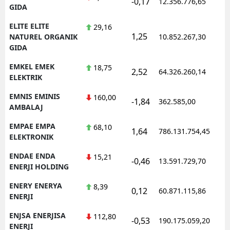
-0,17
12.356.776,65
GIDA
ELITE ELITE
29,16
1,25
NATUREL ORGANIK
10.852.267,30
GIDA
EMKEL EMEK
18,75
2,52
64.326.260,14
ELEKTRIK
EMNIS EMINIS
160,00
-1,84
362.585,00
AMBALAJ
EMPAE EMPA
68,10
1,64
786.131.754,45
ELEKTRONIK
ENDAE ENDA
15,21
-0,46
13.591.729,70
ENERJI HOLDING
ENERY ENERYA
8,39
0,12
60.871.115,86
ENERJI
ENJSA ENERJISA
112,80
-0,53
190.175.059,20
ENERJI