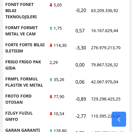
FONET FONET
5,05
-0,20
BILGI
63.209.336,92
TEKNOLOJILERI
FORMT FORMET
1,75
0,57
16.167.629,44
METAL VE CAM
FORTE FORTE BILGI
114,30
-3,30
276.979.213,70
ILETISIM
FRIGO FRIGO PAK
2,29
0,00
79.867.526,32
GIDA
FRMPL FORMUL
35,26
0,06
42.067.970,04
PLASTIK VE METAL
FROTO FORD
77,90
-0,89
729.298.425,25
OTOSAN
FZLGY FUZUL
10,54
-2,77
110.395.224,01
GMYO
GARAN GARANTI
128,80