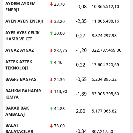
AYDEM AYDEM
23,70
-0,08
10.366.512,10
ENERJI
-2,35
AYEN AYEN ENERJI
11.805.498,16
33,20
AYES AYES CELIK
30,00
0,27
8.874.297,98
HASIR VE CIT
-1,20
AYGAZ AYGAZ
322.787.469,00
287,75
AZTEK AZTEK
4,46
0,22
13.604.320,69
TEKNOLOJI
-0,65
BAGFS BAGFAS
6.234.895,32
24,36
BAHKM BAHADIR
113,90
-1,89
33.905.395,60
KIMYA
BAKAB BAK
44,88
2,00
5.177.965,82
AMBALAJ
BALAT
73,00
-0,34
BALATACILAR
307.217,50