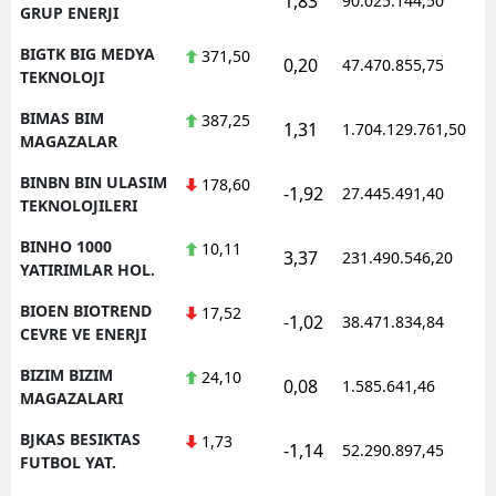
1,83
90.025.144,50
GRUP ENERJI
BIGTK BIG MEDYA
371,50
0,20
47.470.855,75
TEKNOLOJI
BIMAS BIM
387,25
1,31
1.704.129.761,50
MAGAZALAR
BINBN BIN ULASIM
178,60
-1,92
27.445.491,40
TEKNOLOJILERI
BINHO 1000
10,11
3,37
231.490.546,20
YATIRIMLAR HOL.
BIOEN BIOTREND
17,52
-1,02
38.471.834,84
CEVRE VE ENERJI
BIZIM BIZIM
24,10
0,08
1.585.641,46
MAGAZALARI
BJKAS BESIKTAS
1,73
-1,14
52.290.897,45
FUTBOL YAT.