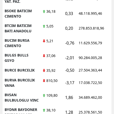
YAT. PAZ.
BSOKE BATICIM
36,18
0,33
48.118.995,46
CIMENTO
BTCIM BATICIM
5,05
0,20
278.853.818,96
BATI ANADOLU
BUCIM BURSA
5,21
-0,76
11.629.556,79
CIMENTO
BULGS BULLS
37,06
-2,01
90.284.005,28
GSYO
-0,50
BURCE BURCELIK
27.504.363,44
35,92
BURVA BURCELIK
810,50
-3,17
17.038.722,50
VANA
BVSAN
109,80
1,86
34.689.462,00
BULBULOGLU VINC
BYDNR BAYDONER
38,10
1,28
25.378.561,50