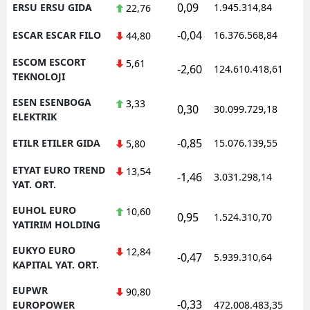
0,09
ERSU ERSU GIDA
1.945.314,84
22,76
-0,04
ESCAR ESCAR FILO
16.376.568,84
44,80
ESCOM ESCORT
5,61
-2,60
124.610.418,61
TEKNOLOJI
ESEN ESENBOGA
3,33
0,30
30.099.729,18
ELEKTRIK
-0,85
ETILR ETILER GIDA
15.076.139,55
5,80
ETYAT EURO TREND
13,54
-1,46
3.031.298,14
YAT. ORT.
EUHOL EURO
10,60
0,95
1.524.310,70
YATIRIM HOLDING
EUKYO EURO
12,84
-0,47
5.939.310,64
KAPITAL YAT. ORT.
EUPWR
90,80
-0,33
EUROPOWER
472.008.483,35