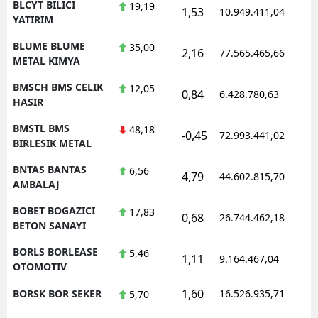
BLCYT BILICI
19,19
1,53
10.949.411,04
YATIRIM
BLUME BLUME
35,00
2,16
77.565.465,66
METAL KIMYA
BMSCH BMS CELIK
12,05
0,84
6.428.780,63
HASIR
BMSTL BMS
48,18
-0,45
72.993.441,02
BIRLESIK METAL
BNTAS BANTAS
6,56
4,79
44.602.815,70
AMBALAJ
BOBET BOGAZICI
17,83
0,68
26.744.462,18
BETON SANAYI
BORLS BORLEASE
5,46
1,11
9.164.467,04
OTOMOTIV
1,60
BORSK BOR SEKER
16.526.935,71
5,70