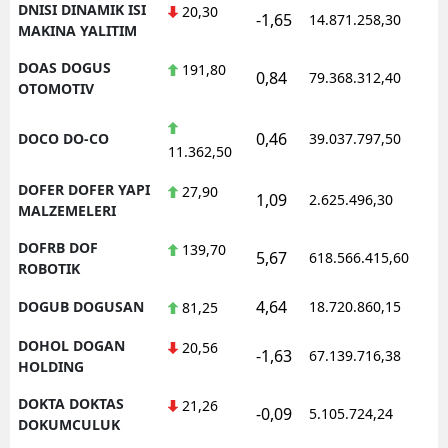
DNISI DINAMIK ISI
20,30
-1,65
14.871.258,30
MAKINA YALITIM
DOAS DOGUS
191,80
0,84
79.368.312,40
OTOMOTIV
0,46
DOCO DO-CO
39.037.797,50
11.362,50
DOFER DOFER YAPI
27,90
1,09
2.625.496,30
MALZEMELERI
DOFRB DOF
139,70
5,67
618.566.415,60
ROBOTIK
4,64
DOGUB DOGUSAN
18.720.860,15
81,25
DOHOL DOGAN
20,56
-1,63
67.139.716,38
HOLDING
DOKTA DOKTAS
21,26
-0,09
5.105.724,24
DOKUMCULUK