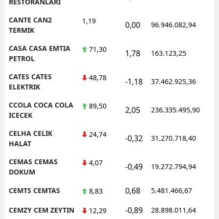
RESTORANLARI
CANTE CAN2
1,19
0,00
96.946.082,94
TERMIK
CASA CASA EMTIA
71,30
1,78
163.123,25
PETROL
CATES CATES
48,78
-1,18
37.462.925,36
ELEKTRIK
CCOLA COCA COLA
89,50
2,05
236.335.495,90
ICECEK
CELHA CELIK
24,74
-0,32
31.270.718,40
HALAT
CEMAS CEMAS
4,07
-0,49
19.272.794,94
DOKUM
0,68
CEMTS CEMTAS
5.481.466,67
8,83
-0,89
CEMZY CEM ZEYTIN
28.898.011,64
12,29