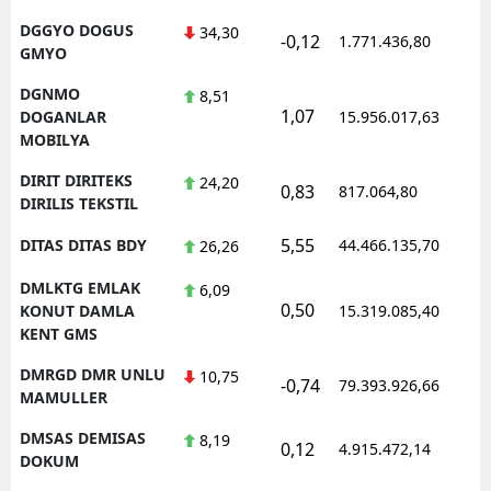
DGGYO DOGUS
34,30
-0,12
1.771.436,80
GMYO
DGNMO
8,51
1,07
DOGANLAR
15.956.017,63
MOBILYA
DIRIT DIRITEKS
24,20
0,83
817.064,80
DIRILIS TEKSTIL
5,55
DITAS DITAS BDY
44.466.135,70
26,26
DMLKTG EMLAK
6,09
0,50
KONUT DAMLA
15.319.085,40
KENT GMS
DMRGD DMR UNLU
10,75
-0,74
79.393.926,66
MAMULLER
DMSAS DEMISAS
8,19
0,12
4.915.472,14
DOKUM