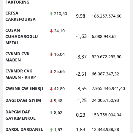
FAKTORING
CRFSA
210,50
9,98
186.257.574,60
CARREFOURSA
CUSAN
24,10
-1,63
CUHADAROGLU
6.088.948,62
METAL
CVKMD CVK
16,04
-3,37
529.672.255,90
MADEN
CVKMDR CVK
25,66
-2,51
66.087.347,32
MADEN - RHKP
-8,55
CWENE CW ENERJI
7.955.446.941,40
42,80
-1,25
DAGI DAGI GIYIM
24.005.150,93
9,48
DAPGM DAP
8,62
0,23
153.758.004,04
GAYRIMENKUL
1,83
DARDL DARDANEL
12.343.938,28
1,67