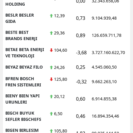
0,00
32.343.658,06
HOLDING
BESLR BESLER
12,39
0,73
9.104.939,48
GIDA
BESTE BEST
29,36
0,89
126.659.711,78
BRANDS ENERJI
BETAE BETA ENERJI
104,60
-3,68
3.727.160.622,70
VE TEKNOLOJI
0,25
BEYAZ BEYAZ FILO
4.545.060,50
24,26
BFREN BOSCH
125,80
-0,32
9.662.263,10
FREN SISTEMLERI
BIENY BIEN YAPI
20,12
0,60
6.914.855,38
URUNLERI
BIGCH BUYUK
6,50
0,46
16.894.354,46
SEFLER BIGCHEFS
BIGEN BIRLESIM
105,80