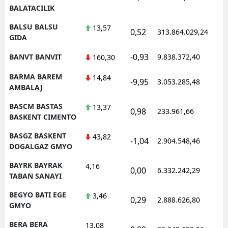
BALATACILIK
BALSU BALSU
13,57
0,52
313.864.029,24
GIDA
-0,93
BANVT BANVIT
9.838.372,40
160,30
BARMA BAREM
14,84
-9,95
3.053.285,48
AMBALAJ
BASCM BASTAS
13,37
0,98
233.961,66
BASKENT CIMENTO
BASGZ BASKENT
43,82
-1,04
2.904.548,46
DOGALGAZ GMYO
BAYRK BAYRAK
4,16
0,00
6.332.242,29
TABAN SANAYI
BEGYO BATI EGE
3,46
0,29
2.888.626,80
GMYO
BERA BERA
13,08