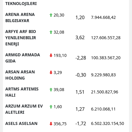
TEKNOLOJILERI
ARENA ARENA
20,30
1,20
7.944.668,42
BILGISAYAR
ARFYE ARF BIO
32,08
3,62
YENILENEBILIR
127.606.557,28
ENERJI
ARMGD ARMADA
193,10
-2,28
100.383.567,20
GIDA
ARSAN ARSAN
3,29
-0,30
9.229.980,83
HOLDING
ARTMS ARTEMIS
39,08
1,51
21.500.827,96
HALI
ARZUM ARZUM EV
1,60
1,27
6.210.068,11
ALETLERI
-1,72
ASELS ASELSAN
6.502.320.154,50
356,75