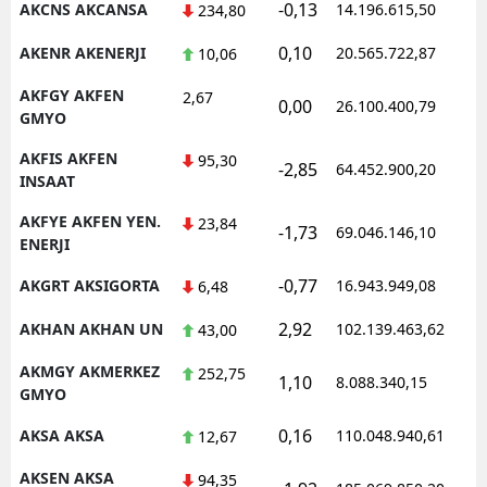
-0,13
AKCNS AKCANSA
14.196.615,50
234,80
0,10
AKENR AKENERJI
20.565.722,87
10,06
AKFGY AKFEN
2,67
0,00
26.100.400,79
GMYO
AKFIS AKFEN
95,30
-2,85
64.452.900,20
INSAAT
AKFYE AKFEN YEN.
23,84
-1,73
69.046.146,10
ENERJI
-0,77
AKGRT AKSIGORTA
16.943.949,08
6,48
2,92
AKHAN AKHAN UN
102.139.463,62
43,00
AKMGY AKMERKEZ
252,75
1,10
8.088.340,15
GMYO
0,16
AKSA AKSA
110.048.940,61
12,67
AKSEN AKSA
94,35