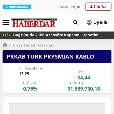
Giriş Yap
Künye
İletişim
07 Ağustos 2026
Üyelik
13:57
Bağcılar'da 7 Bin Asansöre Kapsamlı Denetim
/
Hisse Senedi Fiyatları
PRKAB TURK PRYSMIAN KABLO
Son Güncelleme
FİYAT
13:25
34,44
DEĞİŞİM
HACİM(TL)
0,76%
31.589.730,18