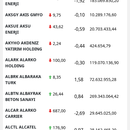
-1,92
185.069.850,20
ENERJI
-0,10
AKSGY AKIS GMYO
10.289.176,60
9,75
AKSUE AKSU
43,62
-0,59
20.703.433,44
ENERJI
AKYHO AKDENIZ
2,24
-0,44
424.654,79
YATIRIM HOLDING
ALARK ALARKO
100,00
-0,30
119.070.136,90
HOLDING
ALBRK ALBARAKA
8,35
1,58
72.632.955,28
TURK
ALBTN ALBAYRAK
26,44
0,84
269.343.064,42
BETON SANAYI
ALCAR ALARKO
687,00
-2,69
29.645.025,00
CARRIER
ALCTL ALCATEL
176,90
0,97
28.162.465,20