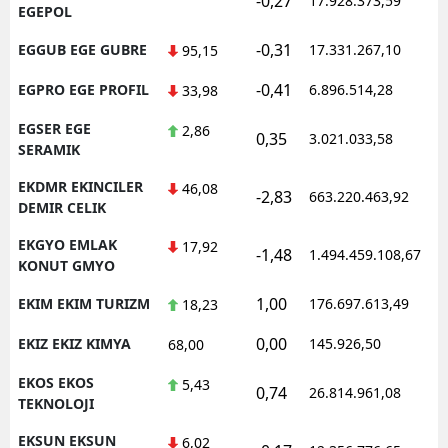
-0,27
17.928.373,59
EGEPOL
-0,31
EGGUB EGE GUBRE
17.331.267,10
95,15
-0,41
EGPRO EGE PROFIL
6.896.514,28
33,98
EGSER EGE
2,86
0,35
3.021.033,58
SERAMIK
EKDMR EKINCILER
46,08
-2,83
663.220.463,92
DEMIR CELIK
EKGYO EMLAK
17,92
-1,48
1.494.459.108,67
KONUT GMYO
1,00
EKIM EKIM TURIZM
176.697.613,49
18,23
0,00
EKIZ EKIZ KIMYA
145.926,50
68,00
EKOS EKOS
5,43
0,74
26.814.961,08
TEKNOLOJI
EKSUN EKSUN
6,02