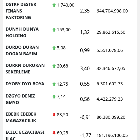
DSTKF DESTEK
1.740,00
2,35
FINANS
644.704.908,00
FAKTORING
DUNYH DUNYA
153,00
1,32
29.862.615,50
HOLDING
DURDO DURAN
5,08
0,99
5.551.078,66
DOGAN BASIM
DURKN DURUKAN
20,68
3,40
32.346.672,05
SEKERLEME
0,55
DYOBY DYO BOYA
6.301.602,73
12,75
DZGYO DENIZ
7,14
0,56
4.422.279,23
GMYO
EBEBK EBEBEK
83,50
-6,91
86.380.099,20
MAGAZACILIK
ECILC ECZACIBASI
69,25
-1,77
181.196.106,05
ILAC