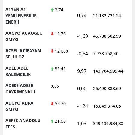
A1YEN A1
2,74
0,74
YENILENEBILIR
21.132.721,24
ENERJI
AAGYO AGAOGLU
12,76
-1,69
46.788.502,99
GMYO
ACSEL ACIPAYAM
124,60
-0,64
7.738.758,40
SELULOZ
ADEL ADEL
32,42
9,97
143.704.595,44
KALEMCILIK
ADESE ADESE
0,85
0,00
26.490.888,69
GAYRIMENKUL
ADGYO ADRA
55,70
-1,24
16.845.314,05
GMYO
AEFES ANADOLU
21,68
1,03
349.136.934,30
EFES