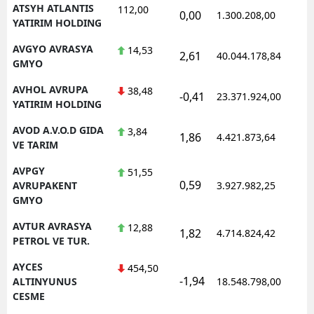
ATSYH ATLANTIS
112,00
0,00
1.300.208,00
YATIRIM HOLDING
AVGYO AVRASYA
14,53
2,61
40.044.178,84
GMYO
AVHOL AVRUPA
38,48
-0,41
23.371.924,00
YATIRIM HOLDING
AVOD A.V.O.D GIDA
3,84
1,86
4.421.873,64
VE TARIM
AVPGY
51,55
0,59
AVRUPAKENT
3.927.982,25
GMYO
AVTUR AVRASYA
12,88
1,82
4.714.824,42
PETROL VE TUR.
AYCES
454,50
-1,94
ALTINYUNUS
18.548.798,00
CESME