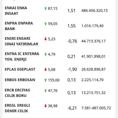
ENKAI ENKA
87,15
1,51
486.456.320,15
INSAAT
ENPRA ENPARA
59,05
1,55
1.016.179,40
BANK
ENSRI ENSARI
5,23
-0,76
44.713.376,17
SINAI YATIRIMLAR
ENTRA IC ENTERRA
4,79
0,21
41.901.898,01
YEN. ENERJI
-1,90
EPLAS EGEPLAST
26.628.896,87
5,68
0,13
ERBOS ERBOSAN
2.225.114,70
155,00
ERCB ERCIYAS
47,76
0,13
13.213.751,32
CELIK BORU
EREGL EREGLI
38,98
-6,21
7.581.487.005,72
DEMIR CELIK