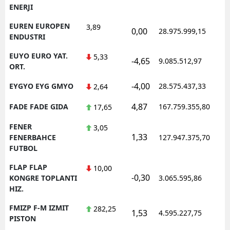
ENERJI
EUREN EUROPEN
3,89
0,00
28.975.999,15
ENDUSTRI
EUYO EURO YAT.
5,33
-4,65
9.085.512,97
ORT.
-4,00
EYGYO EYG GMYO
28.575.437,33
2,64
4,87
FADE FADE GIDA
167.759.355,80
17,65
FENER
3,05
1,33
FENERBAHCE
127.947.375,70
FUTBOL
FLAP FLAP
10,00
-0,30
KONGRE TOPLANTI
3.065.595,86
HIZ.
FMIZP F-M IZMIT
282,25
1,53
4.595.227,75
PISTON