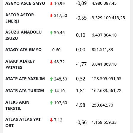
-0,09
ASGYO ASCE GMYO
4.980.387,45
10,99
ASTOR ASTOR
317,50
-0,55
3.329.109.413,25
ENERJI
ASUZU ANADOLU
50,45
0,10
6.407.804,10
ISUZU
0,00
ATAGY ATA GMYO
851.511,83
10,60
ATAKP ATAKEY
48,72
-1,77
9.041.869,10
PATATES
0,32
ATATP ATP YAZILIM
123.505.091,55
248,50
1,81
ATATR ATA TURIZM
162.683.561,72
14,10
ATEKS AKIN
107,60
4,98
250.842,70
TEKSTIL
ATLAS ATLAS YAT.
7,12
-0,56
1.158.559,33
ORT.