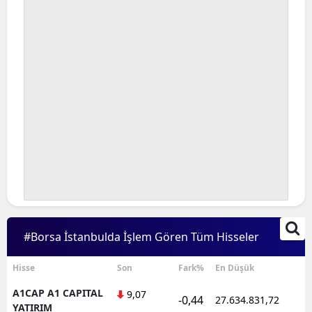
#Borsa İstanbulda İşlem Gören Tüm Hisseler
Hisse
Son
Fark%
En Düşük
A1CAP A1 CAPITAL
9,07
-0,44
27.634.831,72
YATIRIM