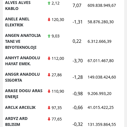
ALVES ALVES
2,12
7,07
609.838.949,67
KABLO
ANELE ANEL
120,30
-1,31
58.876.280,30
ELEKTRIK
ANGEN ANATOLIA
9,03
0,22
TANI VE
6.312.666,39
BIYOTEKNOLOJI
ANHYT ANADOLU
112,00
-3,70
67.011.467,80
HAYAT EMEK.
ANSGR ANADOLU
27,86
-1,28
149.038.424,60
SIGORTA
ARASE DOGU ARAS
110,90
-0,98
9.206.993,20
ENERJI
-0,66
ARCLK ARCELIK
41.015.422,25
97,35
ARDYZ ARD
77,65
-0,32
BILISIM
131.359.864,55