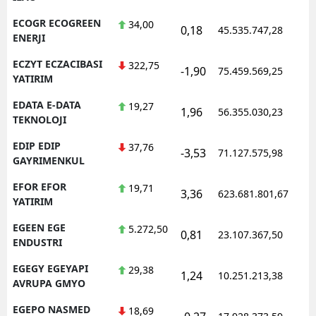
ECOGR ECOGREEN
34,00
0,18
45.535.747,28
ENERJI
ECZYT ECZACIBASI
322,75
-1,90
75.459.569,25
YATIRIM
EDATA E-DATA
19,27
1,96
56.355.030,23
TEKNOLOJI
EDIP EDIP
37,76
-3,53
71.127.575,98
GAYRIMENKUL
EFOR EFOR
19,71
3,36
623.681.801,67
YATIRIM
EGEEN EGE
5.272,50
0,81
23.107.367,50
ENDUSTRI
EGEGY EGEYAPI
29,38
1,24
10.251.213,38
AVRUPA GMYO
EGEPO NASMED
18,69