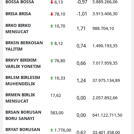
-0,97
BOSSA BOSSA
5.889.266,06
6,13
-1,01
BRISA BRISA
3.913.406,30
78,10
BRKO BIRKO
10,70
1,71
988.704,10
MENSUCAT
BRKSN BERKOSAN
8,12
0,74
1.490.193,35
YALITIM
BRKVY BIRIKIM
76,80
0,66
7.017.959,35
VARLIK YONETIM
BRLSM BIRLESIM
16,33
1,24
37.975.134,89
MUHENDISLIK
BRMEN BIRLIK
17,62
0,00
2.057.892,66
MENSUCAT
BRSAN BORUSAN
583,00
0,00
641.122.711,50
BORU SANAYI
BRYAT BORUSAN
1.776,00
0,62
33.401.358,00