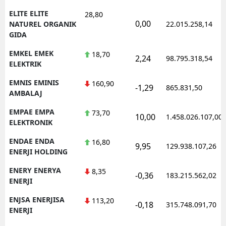
ELITE ELITE
28,80
0,00
NATUREL ORGANIK
22.015.258,14
GIDA
EMKEL EMEK
18,70
2,24
98.795.318,54
ELEKTRIK
EMNIS EMINIS
160,90
-1,29
865.831,50
AMBALAJ
EMPAE EMPA
73,70
10,00
1.458.026.107,00
ELEKTRONIK
ENDAE ENDA
16,80
9,95
129.938.107,26
ENERJI HOLDING
ENERY ENERYA
8,35
-0,36
183.215.562,02
ENERJI
ENJSA ENERJISA
113,20
-0,18
315.748.091,70
ENERJI