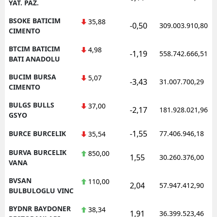
YAT. PAZ.
BSOKE BATICIM
35,88
-0,50
309.003.910,80
CIMENTO
BTCIM BATICIM
4,98
-1,19
558.742.666,51
BATI ANADOLU
BUCIM BURSA
5,07
-3,43
31.007.700,29
CIMENTO
BULGS BULLS
37,00
-2,17
181.928.021,96
GSYO
-1,55
BURCE BURCELIK
77.406.946,18
35,54
BURVA BURCELIK
850,00
1,55
30.260.376,00
VANA
BVSAN
110,00
2,04
57.947.412,90
BULBULOGLU VINC
BYDNR BAYDONER
38,34
1,91
36.399.523,46