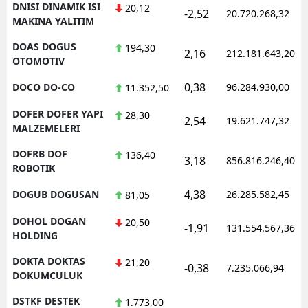
DNISI DINAMIK ISI
20,12
-2,52
20.720.268,32
MAKINA YALITIM
DOAS DOGUS
194,30
2,16
212.181.643,20
OTOMOTIV
0,38
DOCO DO-CO
96.284.930,00
11.352,50
DOFER DOFER YAPI
28,30
2,54
19.621.747,32
MALZEMELERI
DOFRB DOF
136,40
3,18
856.816.246,40
ROBOTIK
4,38
DOGUB DOGUSAN
26.285.582,45
81,05
DOHOL DOGAN
20,50
-1,91
131.554.567,36
HOLDING
DOKTA DOKTAS
21,20
-0,38
7.235.066,94
DOKUMCULUK
DSTKF DESTEK
1.773,00