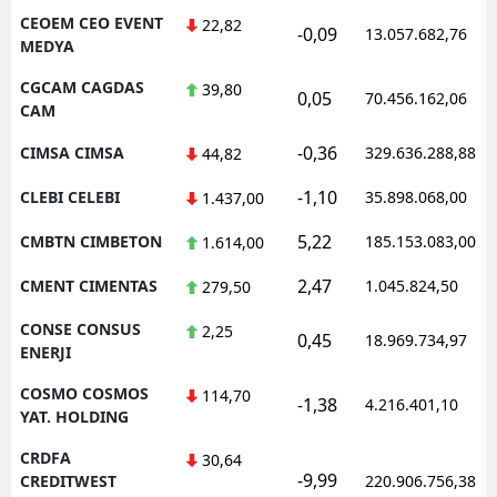
CEOEM CEO EVENT
22,82
-0,09
13.057.682,76
MEDYA
CGCAM CAGDAS
39,80
0,05
70.456.162,06
CAM
-0,36
CIMSA CIMSA
329.636.288,88
44,82
-1,10
CLEBI CELEBI
35.898.068,00
1.437,00
5,22
CMBTN CIMBETON
185.153.083,00
1.614,00
2,47
CMENT CIMENTAS
1.045.824,50
279,50
CONSE CONSUS
2,25
0,45
18.969.734,97
ENERJI
COSMO COSMOS
114,70
-1,38
4.216.401,10
YAT. HOLDING
CRDFA
30,64
-9,99
CREDITWEST
220.906.756,38