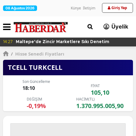
Giriş Yap
Künye
İletişim
08 Ağustos 2026
Üyelik
14:27
Maltepe’de Zincir Marketlere Sıkı Denetim
/
Hisse Senedi Fiyatları
TCELL TURKCELL
Son Güncelleme
FİYAT
18:10
105,10
DEĞİŞİM
HACİM(TL)
-0,19%
1.370.995.005,90