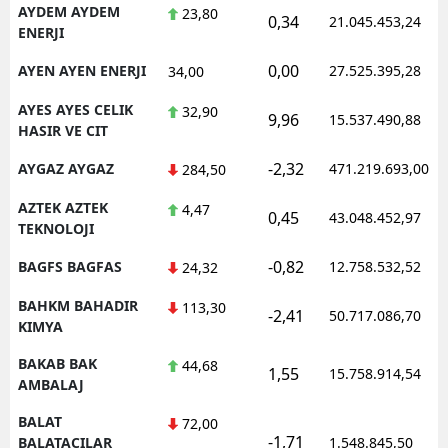
AYDEM AYDEM
23,80
0,34
21.045.453,24
ENERJI
0,00
AYEN AYEN ENERJI
27.525.395,28
34,00
AYES AYES CELIK
32,90
9,96
15.537.490,88
HASIR VE CIT
-2,32
AYGAZ AYGAZ
471.219.693,00
284,50
AZTEK AZTEK
4,47
0,45
43.048.452,97
TEKNOLOJI
-0,82
BAGFS BAGFAS
12.758.532,52
24,32
BAHKM BAHADIR
113,30
-2,41
50.717.086,70
KIMYA
BAKAB BAK
44,68
1,55
15.758.914,54
AMBALAJ
BALAT
72,00
-1,71
BALATACILAR
1.548.845,50