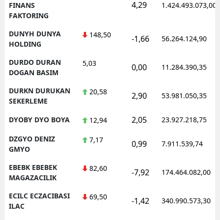
4,29
FINANS
1.424.493.073,00
FAKTORING
DUNYH DUNYA
148,50
-1,66
56.264.124,90
HOLDING
DURDO DURAN
5,03
0,00
11.284.390,35
DOGAN BASIM
DURKN DURUKAN
20,58
2,90
53.981.050,35
SEKERLEME
2,05
DYOBY DYO BOYA
23.927.218,75
12,94
DZGYO DENIZ
7,17
0,99
7.911.539,74
GMYO
EBEBK EBEBEK
82,60
-7,92
174.464.082,00
MAGAZACILIK
ECILC ECZACIBASI
69,50
-1,42
340.990.573,30
ILAC