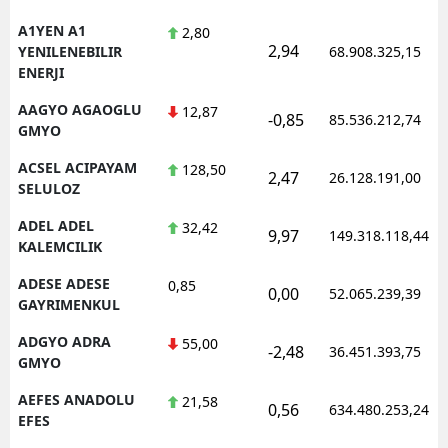
A1YEN A1
2,80
2,94
YENILENEBILIR
68.908.325,15
ENERJI
AAGYO AGAOGLU
12,87
-0,85
85.536.212,74
GMYO
ACSEL ACIPAYAM
128,50
2,47
26.128.191,00
SELULOZ
ADEL ADEL
32,42
9,97
149.318.118,44
KALEMCILIK
ADESE ADESE
0,85
0,00
52.065.239,39
GAYRIMENKUL
ADGYO ADRA
55,00
-2,48
36.451.393,75
GMYO
AEFES ANADOLU
21,58
0,56
634.480.253,24
EFES