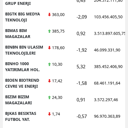
6,45
204.572.111,80
GRUP ENERJI
BIGTK BIG MEDYA
363,00
-2,09
103.456.405,50
TEKNOLOJI
BIMAS BIM
385,75
0,92
3.513.897.605,75
MAGAZALAR
BINBN BIN ULASIM
178,60
-1,92
46.099.331,90
TEKNOLOJILERI
BINHO 1000
10,30
5,32
385.452.406,90
YATIRIMLAR HOL.
BIOEN BIOTREND
17,42
-1,58
68.461.191,64
CEVRE VE ENERJI
BIZIM BIZIM
24,30
0,91
3.572.297,46
MAGAZALARI
BJKAS BESIKTAS
1,74
-0,57
96.970.363,89
FUTBOL YAT.