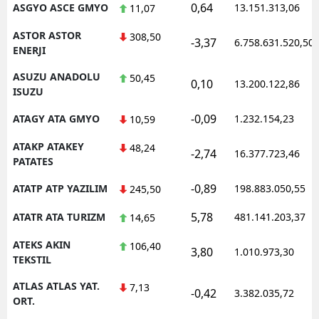
0,64
ASGYO ASCE GMYO
13.151.313,06
11,07
ASTOR ASTOR
308,50
-3,37
6.758.631.520,50
ENERJI
ASUZU ANADOLU
50,45
0,10
13.200.122,86
ISUZU
-0,09
ATAGY ATA GMYO
1.232.154,23
10,59
ATAKP ATAKEY
48,24
-2,74
16.377.723,46
PATATES
-0,89
ATATP ATP YAZILIM
198.883.050,55
245,50
5,78
ATATR ATA TURIZM
481.141.203,37
14,65
ATEKS AKIN
106,40
3,80
1.010.973,30
TEKSTIL
ATLAS ATLAS YAT.
7,13
-0,42
3.382.035,72
ORT.