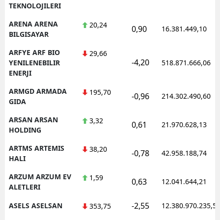
TEKNOLOJILERI
ARENA ARENA
20,24
0,90
16.381.449,10
BILGISAYAR
ARFYE ARF BIO
29,66
-4,20
YENILENEBILIR
518.871.666,06
ENERJI
ARMGD ARMADA
195,70
-0,96
214.302.490,60
GIDA
ARSAN ARSAN
3,32
0,61
21.970.628,13
HOLDING
ARTMS ARTEMIS
38,20
-0,78
42.958.188,74
HALI
ARZUM ARZUM EV
1,59
0,63
12.041.644,21
ALETLERI
-2,55
ASELS ASELSAN
12.380.970.235,5
353,75