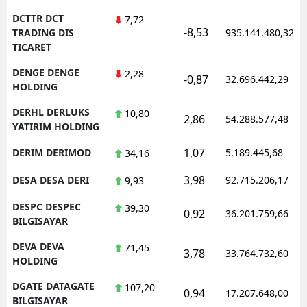
DCTTR DCT
7,72
-8,53
TRADING DIS
935.141.480,32
TICARET
DENGE DENGE
2,28
-0,87
32.696.442,29
HOLDING
DERHL DERLUKS
10,80
2,86
54.288.577,48
YATIRIM HOLDING
1,07
DERIM DERIMOD
5.189.445,68
34,16
3,98
DESA DESA DERI
92.715.206,17
9,93
DESPC DESPEC
39,30
0,92
36.201.759,66
BILGISAYAR
DEVA DEVA
71,45
3,78
33.764.732,60
HOLDING
DGATE DATAGATE
107,20
0,94
17.207.648,00
BILGISAYAR