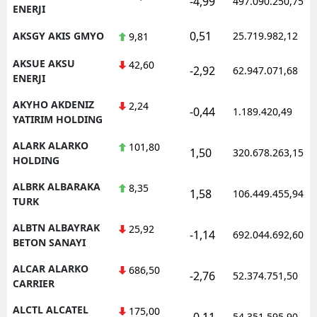
-4,99
497.090.250,75
ENERJI
0,51
AKSGY AKIS GMYO
25.719.982,12
9,81
AKSUE AKSU
42,60
-2,92
62.947.071,68
ENERJI
AKYHO AKDENIZ
2,24
-0,44
1.189.420,49
YATIRIM HOLDING
ALARK ALARKO
101,80
1,50
320.678.263,15
HOLDING
ALBRK ALBARAKA
8,35
1,58
106.449.455,94
TURK
ALBTN ALBAYRAK
25,92
-1,14
692.044.692,60
BETON SANAYI
ALCAR ALARKO
686,50
-2,76
52.374.751,50
CARRIER
ALCTL ALCATEL
175,00
-0,11
54.351.595,90