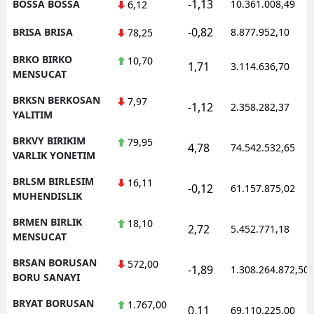
-1,13
BOSSA BOSSA
10.361.008,49
6,12
-0,82
BRISA BRISA
8.877.952,10
78,25
BRKO BIRKO
10,70
1,71
3.114.636,70
MENSUCAT
BRKSN BERKOSAN
7,97
-1,12
2.358.282,37
YALITIM
BRKVY BIRIKIM
79,95
4,78
74.542.532,65
VARLIK YONETIM
BRLSM BIRLESIM
16,11
-0,12
61.157.875,02
MUHENDISLIK
BRMEN BIRLIK
18,10
2,72
5.452.771,18
MENSUCAT
BRSAN BORUSAN
572,00
-1,89
1.308.264.872,50
BORU SANAYI
BRYAT BORUSAN
1.767,00
0,11
69.110.225,00