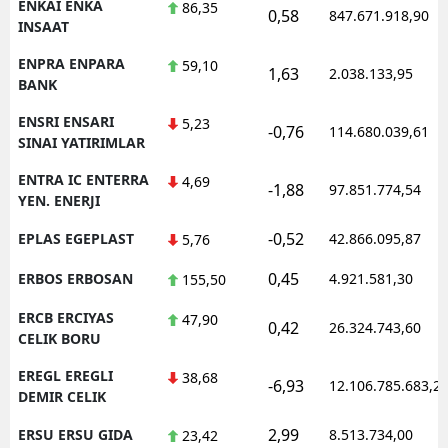
ENKAI ENKA
86,35
0,58
847.671.918,90
INSAAT
ENPRA ENPARA
59,10
1,63
2.038.133,95
BANK
ENSRI ENSARI
5,23
-0,76
114.680.039,61
SINAI YATIRIMLAR
ENTRA IC ENTERRA
4,69
-1,88
97.851.774,54
YEN. ENERJI
-0,52
EPLAS EGEPLAST
42.866.095,87
5,76
0,45
ERBOS ERBOSAN
4.921.581,30
155,50
ERCB ERCIYAS
47,90
0,42
26.324.743,60
CELIK BORU
EREGL EREGLI
38,68
-6,93
12.106.785.683,2
DEMIR CELIK
2,99
ERSU ERSU GIDA
8.513.734,00
23,42