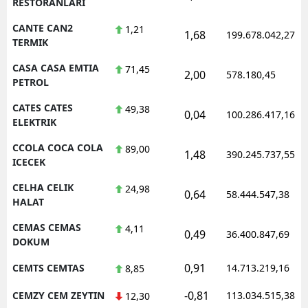
RESTORANLARI
CANTE CAN2
1,21
1,68
199.678.042,27
TERMIK
CASA CASA EMTIA
71,45
2,00
578.180,45
PETROL
CATES CATES
49,38
0,04
100.286.417,16
ELEKTRIK
CCOLA COCA COLA
89,00
1,48
390.245.737,55
ICECEK
CELHA CELIK
24,98
0,64
58.444.547,38
HALAT
CEMAS CEMAS
4,11
0,49
36.400.847,69
DOKUM
0,91
CEMTS CEMTAS
14.713.219,16
8,85
-0,81
CEMZY CEM ZEYTIN
113.034.515,38
12,30