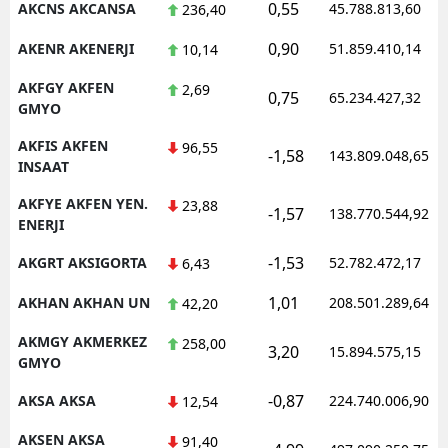
0,55
AKCNS AKCANSA
45.788.813,60
236,40
0,90
AKENR AKENERJI
51.859.410,14
10,14
AKFGY AKFEN
2,69
0,75
65.234.427,32
GMYO
AKFIS AKFEN
96,55
-1,58
143.809.048,65
INSAAT
AKFYE AKFEN YEN.
23,88
-1,57
138.770.544,92
ENERJI
-1,53
AKGRT AKSIGORTA
52.782.472,17
6,43
1,01
AKHAN AKHAN UN
208.501.289,64
42,20
AKMGY AKMERKEZ
258,00
3,20
15.894.575,15
GMYO
-0,87
AKSA AKSA
224.740.006,90
12,54
AKSEN AKSA
91,40