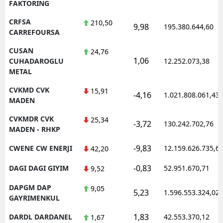
FAKTORING
CRFSA
210,50
9,98
195.380.644,60
CARREFOURSA
CUSAN
24,76
1,06
CUHADAROGLU
12.252.073,38
METAL
CVKMD CVK
15,91
-4,16
1.021.808.061,43
MADEN
CVKMDR CVK
25,34
-3,72
130.242.702,76
MADEN - RHKP
-9,83
CWENE CW ENERJI
12.159.626.735,6
42,20
-0,83
DAGI DAGI GIYIM
52.951.670,71
9,52
DAPGM DAP
9,05
5,23
1.596.553.324,02
GAYRIMENKUL
1,83
DARDL DARDANEL
42.553.370,12
1,67