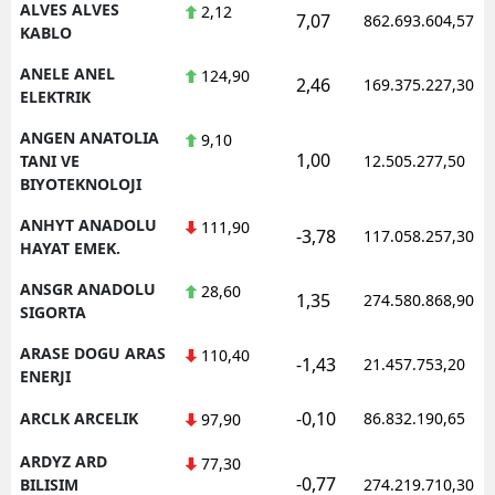
ALVES ALVES
2,12
7,07
862.693.604,57
KABLO
ANELE ANEL
124,90
2,46
169.375.227,30
ELEKTRIK
ANGEN ANATOLIA
9,10
1,00
TANI VE
12.505.277,50
BIYOTEKNOLOJI
ANHYT ANADOLU
111,90
-3,78
117.058.257,30
HAYAT EMEK.
ANSGR ANADOLU
28,60
1,35
274.580.868,90
SIGORTA
ARASE DOGU ARAS
110,40
-1,43
21.457.753,20
ENERJI
-0,10
ARCLK ARCELIK
86.832.190,65
97,90
ARDYZ ARD
77,30
-0,77
BILISIM
274.219.710,30