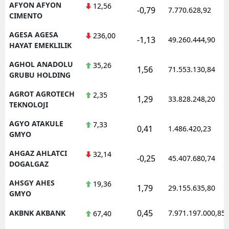
AFYON AFYON
12,56
-0,79
7.770.628,92
CIMENTO
AGESA AGESA
236,00
-1,13
49.260.444,90
HAYAT EMEKLILIK
AGHOL ANADOLU
35,26
1,56
71.553.130,84
GRUBU HOLDING
AGROT AGROTECH
2,35
1,29
33.828.248,20
TEKNOLOJI
AGYO ATAKULE
7,33
0,41
1.486.420,23
GMYO
AHGAZ AHLATCI
32,14
-0,25
45.407.680,74
DOGALGAZ
AHSGY AHES
19,36
1,79
29.155.635,80
GMYO
0,45
AKBNK AKBANK
7.971.197.000,85
67,40