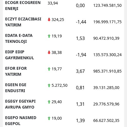
ECOGR ECOGREEN
33,94
0,00
123.749.581,50
ENERJI
ECZYT ECZACIBASI
324,25
-1,44
196.999.171,75
YATIRIM
EDATA E-DATA
19,19
1,53
90.472.910,39
TEKNOLOJI
EDIP EDIP
38,38
-1,94
135.573.300,24
GAYRIMENKUL
EFOR EFOR
19,77
3,67
985.371.910,85
YATIRIM
EGEEN EGE
5.272,50
0,81
39.131.285,00
ENDUSTRI
EGEGY EGEYAPI
29,40
1,31
29.776.579,96
AVRUPA GMYO
EGEPO NASMED
19,00
1,39
66.627.502,35
EGEPOL