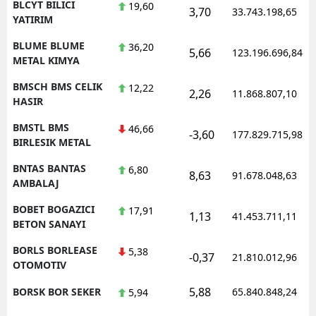
BLCYT BILICI
19,60
3,70
33.743.198,65
YATIRIM
BLUME BLUME
36,20
5,66
123.196.696,84
METAL KIMYA
BMSCH BMS CELIK
12,22
2,26
11.868.807,10
HASIR
BMSTL BMS
46,66
-3,60
177.829.715,98
BIRLESIK METAL
BNTAS BANTAS
6,80
8,63
91.678.048,63
AMBALAJ
BOBET BOGAZICI
17,91
1,13
41.453.711,11
BETON SANAYI
BORLS BORLEASE
5,38
-0,37
21.810.012,96
OTOMOTIV
5,88
BORSK BOR SEKER
65.840.848,24
5,94