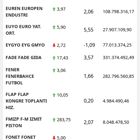
EUREN EUROPEN
3,97
2,06
108.798.316,17
ENDUSTRI
EUYO EURO YAT.
5,90
5,55
27.907.109,90
ORT.
-1,09
EYGYO EYG GMYO
77.013.374,25
2,72
3,57
FADE FADE GIDA
331.374.492,49
17,43
FENER
3,06
1,66
FENERBAHCE
282.796.560,85
FUTBOL
FLAP FLAP
10,05
0,20
KONGRE TOPLANTI
4.984.490,46
HIZ.
FMIZP F-M IZMIT
283,75
2,07
8.048.478,50
PISTON
FONET FONET
5,00