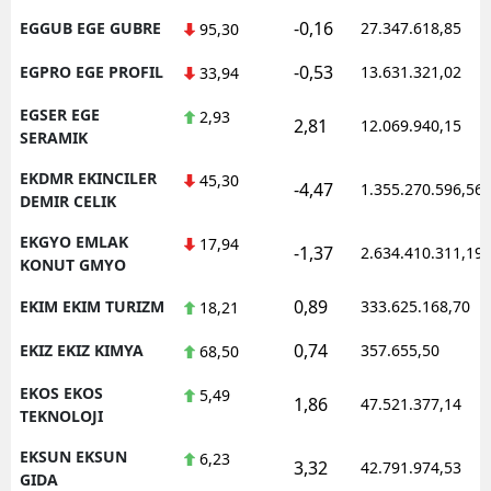
-0,16
EGGUB EGE GUBRE
27.347.618,85
95,30
-0,53
EGPRO EGE PROFIL
13.631.321,02
33,94
EGSER EGE
2,93
2,81
12.069.940,15
SERAMIK
EKDMR EKINCILER
45,30
-4,47
1.355.270.596,56
DEMIR CELIK
EKGYO EMLAK
17,94
-1,37
2.634.410.311,19
KONUT GMYO
0,89
EKIM EKIM TURIZM
333.625.168,70
18,21
0,74
EKIZ EKIZ KIMYA
357.655,50
68,50
EKOS EKOS
5,49
1,86
47.521.377,14
TEKNOLOJI
EKSUN EKSUN
6,23
3,32
42.791.974,53
GIDA