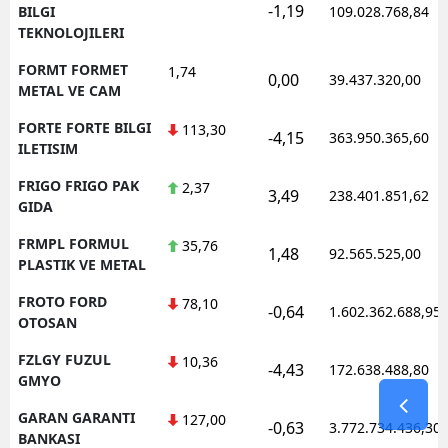
-1,19
BILGI
109.028.768,84
TEKNOLOJILERI
FORMT FORMET
1,74
0,00
39.437.320,00
METAL VE CAM
FORTE FORTE BILGI
113,30
-4,15
363.950.365,60
ILETISIM
FRIGO FRIGO PAK
2,37
3,49
238.401.851,62
GIDA
FRMPL FORMUL
35,76
1,48
92.565.525,00
PLASTIK VE METAL
FROTO FORD
78,10
-0,64
1.602.362.688,95
OTOSAN
FZLGY FUZUL
10,36
-4,43
172.638.488,80
GMYO
GARAN GARANTI
127,00
-0,63
3.772.734.436,30
BANKASI