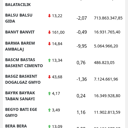
BALATACILIK
BALSU BALSU
13,22
-2,07
713.863.347,85
GIDA
-0,49
BANVT BANVIT
16.931.765,40
161,00
BARMA BAREM
14,84
-9,95
5.064.966,20
AMBALAJ
BASCM BASTAS
13,34
0,76
486.823,05
BASKENT CIMENTO
BASGZ BASKENT
43,68
-1,36
7.124.661,96
DOGALGAZ GMYO
BAYRK BAYRAK
4,17
0,24
16.349.928,80
TABAN SANAYI
BEGYO BATI EGE
3,49
1,16
11.902.813,59
GMYO
BERA BERA
13,09