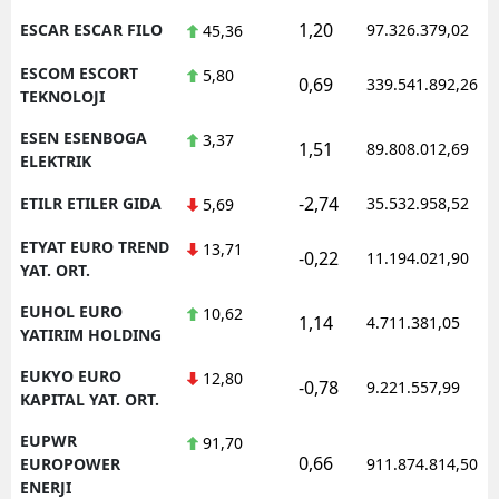
1,20
ESCAR ESCAR FILO
97.326.379,02
45,36
ESCOM ESCORT
5,80
0,69
339.541.892,26
TEKNOLOJI
ESEN ESENBOGA
3,37
1,51
89.808.012,69
ELEKTRIK
-2,74
ETILR ETILER GIDA
35.532.958,52
5,69
ETYAT EURO TREND
13,71
-0,22
11.194.021,90
YAT. ORT.
EUHOL EURO
10,62
1,14
4.711.381,05
YATIRIM HOLDING
EUKYO EURO
12,80
-0,78
9.221.557,99
KAPITAL YAT. ORT.
EUPWR
91,70
0,66
EUROPOWER
911.874.814,50
ENERJI