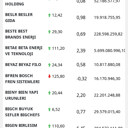
0,08
52.186.577,97
HOLDING
BESLR BESLER
12,42
0,98
19.918.755,95
GIDA
BESTE BEST
29,30
0,69
228.598.259,82
BRANDS ENERJI
BETAE BETA ENERJI
111,20
2,39
5.699.080.996,10
VE TEKNOLOJI
0,58
BEYAZ BEYAZ FILO
10.817.880,08
24,34
BFREN BOSCH
125,80
-0,32
16.170.946,30
FREN SISTEMLERI
BIENY BIEN YAPI
20,44
2,20
22.201.248,88
URUNLERI
BIGCH BUYUK
6,52
0,77
29.579.015,40
SEFLER BIGCHEFS
BIGEN BIRLESIM
110,60