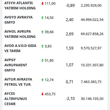
ATSYH ATLANTIS
111,00
-0,89
2.295.929,00
YATIRIM HOLDING
AVGYO AVRASYA
14,50
2,40
44.994.022,34
GMYO
AVHOL AVRUPA
39,68
2,69
69.627.858,26
YATIRIM HOLDING
AVOD A.V.O.D GIDA
3,83
1,59
9.570.527,97
VE TARIM
AVPGY
51,80
1,07
AVRUPAKENT
10.331.507,80
GMYO
AVTUR AVRASYA
12,74
0,71
7.463.383,75
PETROL VE TUR.
AYCES
453,75
-2,10
ALTINYUNUS
30.146.105,50
CESME