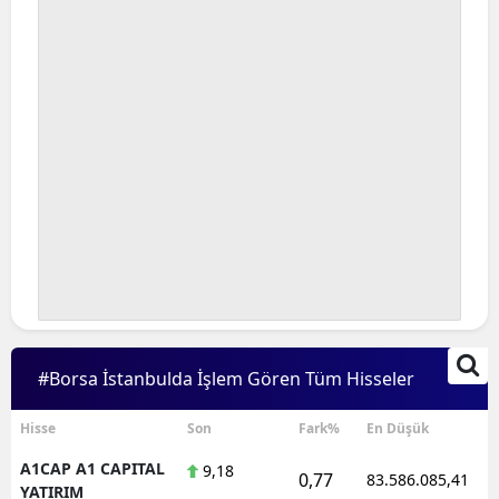
#Borsa İstanbulda İşlem Gören Tüm Hisseler
Hisse
Son
Fark%
En Düşük
A1CAP A1 CAPITAL
9,18
0,77
83.586.085,41
YATIRIM