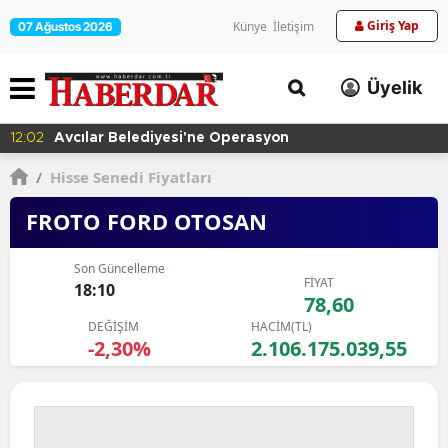
Giriş Yap
Künye
İletişim
07 Ağustos 2026
Üyelik
12:02
Avcılar Belediyesi'ne Operasyon
/
Hisse Senedi Fiyatları
FROTO FORD OTOSAN
Son Güncelleme
FİYAT
18:10
78,60
DEĞİŞİM
HACİM(TL)
-2,30%
2.106.175.039,55