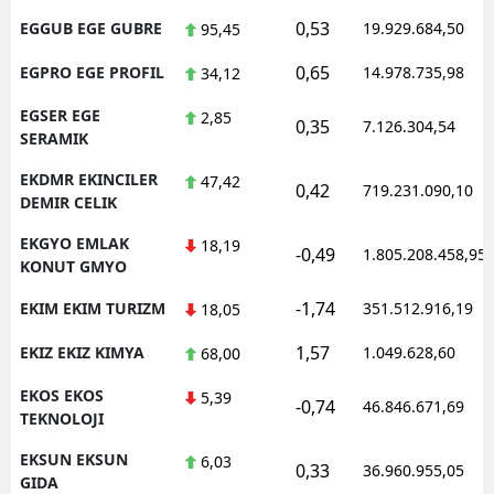
0,53
EGGUB EGE GUBRE
19.929.684,50
95,45
0,65
EGPRO EGE PROFIL
14.978.735,98
34,12
EGSER EGE
2,85
0,35
7.126.304,54
SERAMIK
EKDMR EKINCILER
47,42
0,42
719.231.090,10
DEMIR CELIK
EKGYO EMLAK
18,19
-0,49
1.805.208.458,95
KONUT GMYO
-1,74
EKIM EKIM TURIZM
351.512.916,19
18,05
1,57
EKIZ EKIZ KIMYA
1.049.628,60
68,00
EKOS EKOS
5,39
-0,74
46.846.671,69
TEKNOLOJI
EKSUN EKSUN
6,03
0,33
36.960.955,05
GIDA