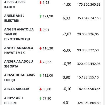
ALVES ALVES
1,98
-1,00
175.850.365,38
KABLO
ANELE ANEL
121,90
6,93
353.642.247,50
ELEKTRIK
ANGEN ANATOLIA
9,01
-2,07
TANI VE
29.008.926,06
BIYOTEKNOLOJI
ANHYT ANADOLU
116,30
-5,06
99.939.322,50
HAYAT EMEK.
ANSGR ANADOLU
28,22
-0,35
320.404.442,96
SIGORTA
ARASE DOGU ARAS
112,00
0,90
15.183.555,10
ENERJI
-0,10
ARCLK ARCELIK
182.485.903,45
98,00
ARDYZ ARD
77,90
4,01
BILISIM
324.860.664,80