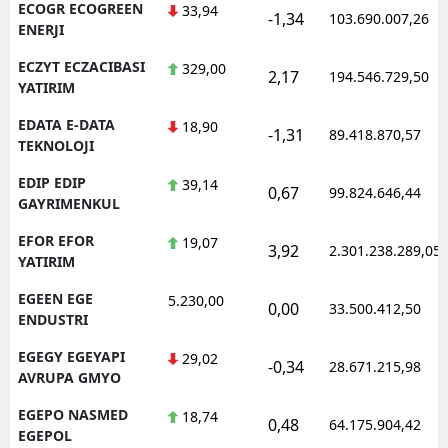
ECOGR ECOGREEN
33,94
-1,34
103.690.007,26
ENERJI
ECZYT ECZACIBASI
329,00
2,17
194.546.729,50
YATIRIM
EDATA E-DATA
18,90
-1,31
89.418.870,57
TEKNOLOJI
EDIP EDIP
39,14
0,67
99.824.646,44
GAYRIMENKUL
EFOR EFOR
19,07
3,92
2.301.238.289,05
YATIRIM
EGEEN EGE
5.230,00
0,00
33.500.412,50
ENDUSTRI
EGEGY EGEYAPI
29,02
-0,34
28.671.215,98
AVRUPA GMYO
EGEPO NASMED
18,74
0,48
64.175.904,42
EGEPOL