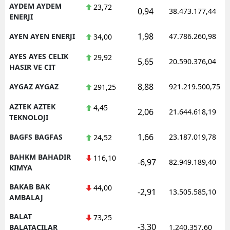
AYDEM AYDEM
23,72
0,94
38.473.177,44
ENERJI
1,98
AYEN AYEN ENERJI
47.786.260,98
34,00
AYES AYES CELIK
29,92
5,65
20.590.376,04
HASIR VE CIT
8,88
AYGAZ AYGAZ
921.219.500,75
291,25
AZTEK AZTEK
4,45
2,06
21.644.618,19
TEKNOLOJI
1,66
BAGFS BAGFAS
23.187.019,78
24,52
BAHKM BAHADIR
116,10
-6,97
82.949.189,40
KIMYA
BAKAB BAK
44,00
-2,91
13.505.585,10
AMBALAJ
BALAT
73,25
-3,30
BALATACILAR
1.240.357,60