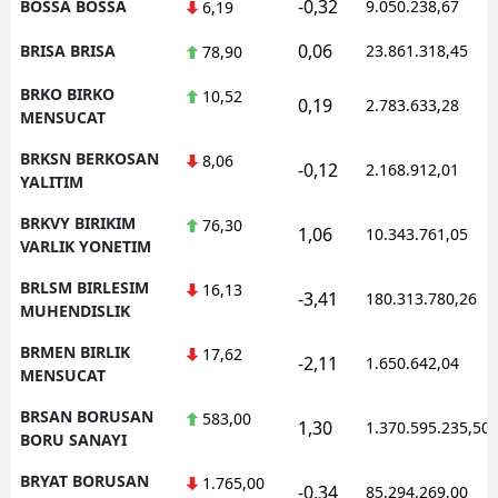
-0,32
BOSSA BOSSA
9.050.238,67
6,19
0,06
BRISA BRISA
23.861.318,45
78,90
BRKO BIRKO
10,52
0,19
2.783.633,28
MENSUCAT
BRKSN BERKOSAN
8,06
-0,12
2.168.912,01
YALITIM
BRKVY BIRIKIM
76,30
1,06
10.343.761,05
VARLIK YONETIM
BRLSM BIRLESIM
16,13
-3,41
180.313.780,26
MUHENDISLIK
BRMEN BIRLIK
17,62
-2,11
1.650.642,04
MENSUCAT
BRSAN BORUSAN
583,00
1,30
1.370.595.235,50
BORU SANAYI
BRYAT BORUSAN
1.765,00
-0,34
85.294.269,00