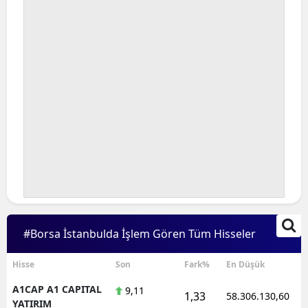
#Borsa İstanbulda İşlem Gören Tüm Hisseler
Hisse
Son
Fark%
En Düşük
A1CAP A1 CAPITAL
9,11
1,33
58.306.130,60
YATIRIM