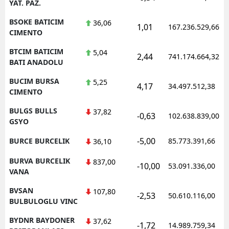
YAT. PAZ.
BSOKE BATICIM
36,06
1,01
167.236.529,66
CIMENTO
BTCIM BATICIM
5,04
2,44
741.174.664,32
BATI ANADOLU
BUCIM BURSA
5,25
4,17
34.497.512,38
CIMENTO
BULGS BULLS
37,82
-0,63
102.638.839,00
GSYO
-5,00
BURCE BURCELIK
85.773.391,66
36,10
BURVA BURCELIK
837,00
-10,00
53.091.336,00
VANA
BVSAN
107,80
-2,53
50.610.116,00
BULBULOGLU VINC
BYDNR BAYDONER
37,62
-1,72
14.989.759,34