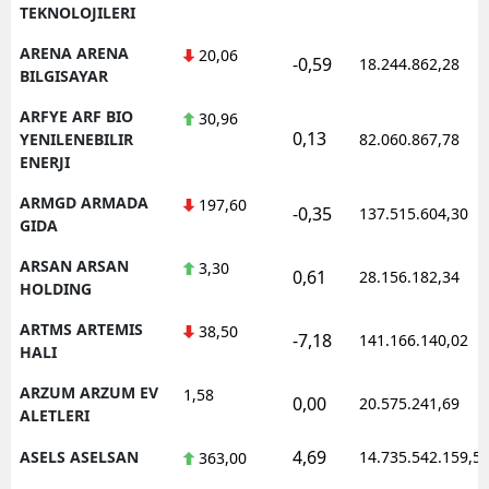
TEKNOLOJILERI
ARENA ARENA
20,06
-0,59
18.244.862,28
BILGISAYAR
ARFYE ARF BIO
30,96
0,13
YENILENEBILIR
82.060.867,78
ENERJI
ARMGD ARMADA
197,60
-0,35
137.515.604,30
GIDA
ARSAN ARSAN
3,30
0,61
28.156.182,34
HOLDING
ARTMS ARTEMIS
38,50
-7,18
141.166.140,02
HALI
ARZUM ARZUM EV
1,58
0,00
20.575.241,69
ALETLERI
4,69
ASELS ASELSAN
14.735.542.159,5
363,00