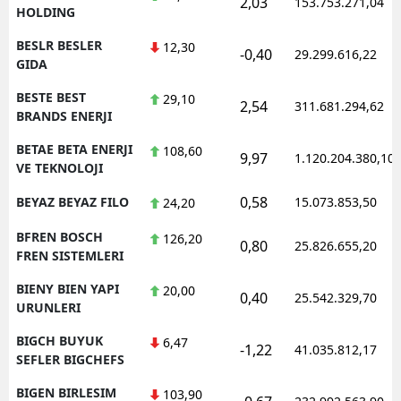
2,03
153.753.271,04
HOLDING
BESLR BESLER
12,30
-0,40
29.299.616,22
GIDA
BESTE BEST
29,10
2,54
311.681.294,62
BRANDS ENERJI
BETAE BETA ENERJI
108,60
9,97
1.120.204.380,10
VE TEKNOLOJI
0,58
BEYAZ BEYAZ FILO
15.073.853,50
24,20
BFREN BOSCH
126,20
0,80
25.826.655,20
FREN SISTEMLERI
BIENY BIEN YAPI
20,00
0,40
25.542.329,70
URUNLERI
BIGCH BUYUK
6,47
-1,22
41.035.812,17
SEFLER BIGCHEFS
BIGEN BIRLESIM
103,90