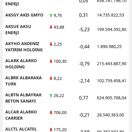
0,05
658.741.196,10
ENERJI
0,31
AKSGY AKIS GMYO
14.735.822,53
9,76
AKSUE AKSU
43,88
-5,23
199.594.592,80
ENERJI
AKYHO AKDENIZ
2,25
-0,44
1.890.980,25
YATIRIM HOLDING
ALARK ALARKO
100,30
-0,79
215.443.887,90
HOLDING
ALBRK ALBARAKA
8,22
-2,14
102.759.458,41
TURK
ALBTN ALBAYRAK
26,22
0,77
624.905.708,04
BETON SANAYI
ALCAR ALARKO
706,00
-0,21
28.540.363,00
CARRIER
ALCTL ALCATEL
175,20
-3,68
90.787.597,80