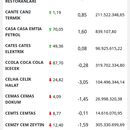
RESTORANLARI
CANTE CAN2
1,19
0,85
211.522.348,65
TERMIK
CASA CASA EMTIA
70,05
1,60
839.107,80
PETROL
CATES CATES
49,36
0,08
96.925.615,22
ELEKTRIK
CCOLA COCA COLA
87,70
-0,28
319.702.334,80
ICECEK
CELHA CELIK
24,82
-3,05
104.496.344,14
HALAT
CEMAS CEMAS
4,09
-1,45
26.998.320,38
DOKUM
-0,11
CEMTS CEMTAS
14.616.070,95
8,77
-1,59
CEMZY CEM ZEYTIN
305.330.699,69
12,40