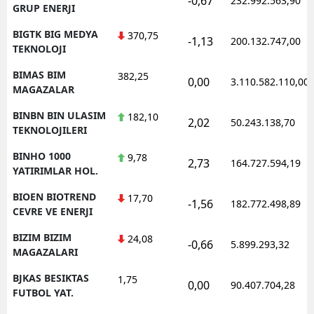
-0,67
232.992.563,90
GRUP ENERJI
BIGTK BIG MEDYA
370,75
-1,13
200.132.747,00
TEKNOLOJI
BIMAS BIM
382,25
0,00
3.110.582.110,00
MAGAZALAR
BINBN BIN ULASIM
182,10
2,02
50.243.138,70
TEKNOLOJILERI
BINHO 1000
9,78
2,73
164.727.594,19
YATIRIMLAR HOL.
BIOEN BIOTREND
17,70
-1,56
182.772.498,89
CEVRE VE ENERJI
BIZIM BIZIM
24,08
-0,66
5.899.293,32
MAGAZALARI
BJKAS BESIKTAS
1,75
0,00
90.407.704,28
FUTBOL YAT.