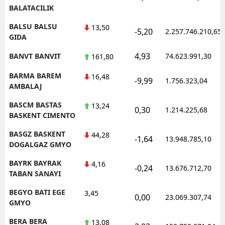
BALATACILIK
BALSU BALSU
13,50
-5,20
2.257.746.210,65
GIDA
4,93
BANVT BANVIT
74.623.991,30
161,80
BARMA BAREM
16,48
-9,99
1.756.323,04
AMBALAJ
BASCM BASTAS
13,24
0,30
1.214.225,68
BASKENT CIMENTO
BASGZ BASKENT
44,28
-1,64
13.948.785,10
DOGALGAZ GMYO
BAYRK BAYRAK
4,16
-0,24
13.676.712,70
TABAN SANAYI
BEGYO BATI EGE
3,45
0,00
23.069.307,74
GMYO
BERA BERA
13,08