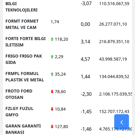
-3,07
BILGI
110.516.067,59
TEKNOLOJILERI
FORMT FORMET
1,74
0,00
26.277.071,10
METAL VE CAM
FORTE FORTE BILGI
118,20
3,14
216.879.351,10
ILETISIM
FRIGO FRIGO PAK
2,29
4,57
43.998.587,19
GIDA
FRMPL FORMUL
35,24
1,44
134.044.839,52
PLASTIK VE METAL
FROTO FORD
78,60
-2,30
2.106.175.039,55
OTOSAN
FZLGY FUZUL
10,84
-1,45
152.707.172,43
GMYO
GARAN GARANTI
127,80
-1,46
4.765.179.127,80
BANKASI