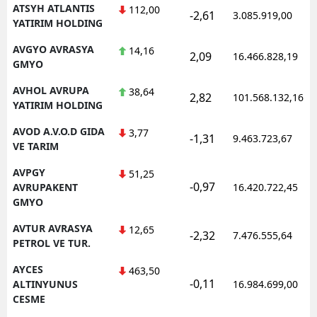
ATSYH ATLANTIS
112,00
-2,61
3.085.919,00
YATIRIM HOLDING
AVGYO AVRASYA
14,16
2,09
16.466.828,19
GMYO
AVHOL AVRUPA
38,64
2,82
101.568.132,16
YATIRIM HOLDING
AVOD A.V.O.D GIDA
3,77
-1,31
9.463.723,67
VE TARIM
AVPGY
51,25
-0,97
AVRUPAKENT
16.420.722,45
GMYO
AVTUR AVRASYA
12,65
-2,32
7.476.555,64
PETROL VE TUR.
AYCES
463,50
-0,11
ALTINYUNUS
16.984.699,00
CESME