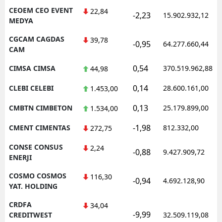
CEOEM CEO EVENT
22,84
-2,23
15.902.932,12
MEDYA
CGCAM CAGDAS
39,78
-0,95
64.277.660,44
CAM
0,54
CIMSA CIMSA
370.519.962,88
44,98
0,14
CLEBI CELEBI
28.600.161,00
1.453,00
0,13
CMBTN CIMBETON
25.179.899,00
1.534,00
-1,98
CMENT CIMENTAS
812.332,00
272,75
CONSE CONSUS
2,24
-0,88
9.427.909,72
ENERJI
COSMO COSMOS
116,30
-0,94
4.692.128,90
YAT. HOLDING
CRDFA
34,04
-9,99
CREDITWEST
32.509.119,08