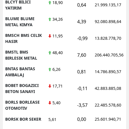
BLCYT BILICI
18,90
0,64
21.999.135,17
YATIRIM
BLUME BLUME
34,26
4,39
92.080.898,64
METAL KIMYA
BMSCH BMS CELIK
11,95
-0,99
13.828.778,70
HASIR
BMSTL BMS
48,40
7,60
206.440.705,56
BIRLESIK METAL
BNTAS BANTAS
6,26
0,81
14.786.890,57
AMBALAJ
BOBET BOGAZICI
17,71
-0,11
42.883.885,08
BETON SANAYI
BORLS BORLEASE
5,40
-3,57
22.485.578,60
OTOMOTIV
0,00
BORSK BOR SEKER
25.601.940,71
5,61