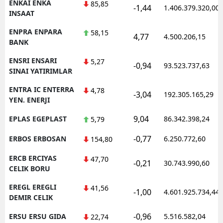
ENKAI ENKA
85,85
-1,44
1.406.379.320,00
INSAAT
ENPRA ENPARA
58,15
4,77
4.500.206,15
BANK
ENSRI ENSARI
5,27
-0,94
93.523.737,63
SINAI YATIRIMLAR
ENTRA IC ENTERRA
4,78
-3,04
192.305.165,29
YEN. ENERJI
9,04
EPLAS EGEPLAST
86.342.398,24
5,79
-0,77
ERBOS ERBOSAN
6.250.772,60
154,80
ERCB ERCIYAS
47,70
-0,21
30.743.990,60
CELIK BORU
EREGL EREGLI
41,56
-1,00
4.601.925.734,44
DEMIR CELIK
-0,96
ERSU ERSU GIDA
5.516.582,04
22,74