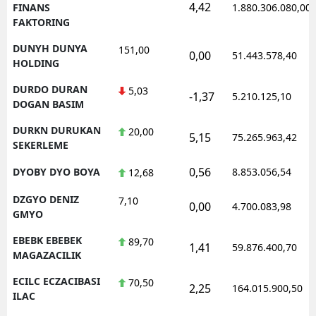
4,42
FINANS
1.880.306.080,00
FAKTORING
DUNYH DUNYA
151,00
0,00
51.443.578,40
HOLDING
DURDO DURAN
5,03
-1,37
5.210.125,10
DOGAN BASIM
DURKN DURUKAN
20,00
5,15
75.265.963,42
SEKERLEME
0,56
DYOBY DYO BOYA
8.853.056,54
12,68
DZGYO DENIZ
7,10
0,00
4.700.083,98
GMYO
EBEBK EBEBEK
89,70
1,41
59.876.400,70
MAGAZACILIK
ECILC ECZACIBASI
70,50
2,25
164.015.900,50
ILAC