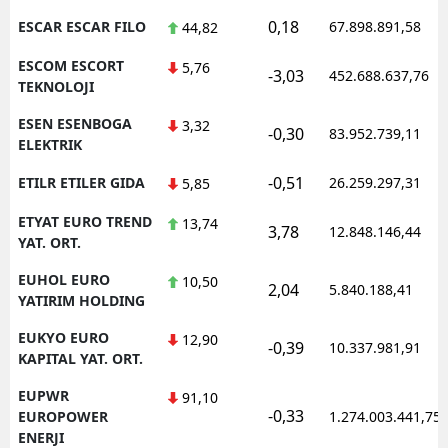
0,18
ESCAR ESCAR FILO
67.898.891,58
44,82
ESCOM ESCORT
5,76
-3,03
452.688.637,76
TEKNOLOJI
ESEN ESENBOGA
3,32
-0,30
83.952.739,11
ELEKTRIK
-0,51
ETILR ETILER GIDA
26.259.297,31
5,85
ETYAT EURO TREND
13,74
3,78
12.848.146,44
YAT. ORT.
EUHOL EURO
10,50
2,04
5.840.188,41
YATIRIM HOLDING
EUKYO EURO
12,90
-0,39
10.337.981,91
KAPITAL YAT. ORT.
EUPWR
91,10
-0,33
EUROPOWER
1.274.003.441,75
ENERJI