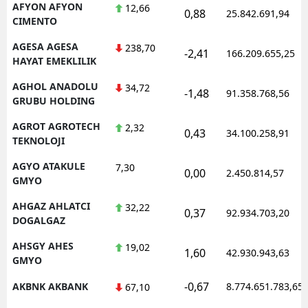
AFYON AFYON
12,66
0,88
25.842.691,94
CIMENTO
AGESA AGESA
238,70
-2,41
166.209.655,25
HAYAT EMEKLILIK
AGHOL ANADOLU
34,72
-1,48
91.358.768,56
GRUBU HOLDING
AGROT AGROTECH
2,32
0,43
34.100.258,91
TEKNOLOJI
AGYO ATAKULE
7,30
0,00
2.450.814,57
GMYO
AHGAZ AHLATCI
32,22
0,37
92.934.703,20
DOGALGAZ
AHSGY AHES
19,02
1,60
42.930.943,63
GMYO
-0,67
AKBNK AKBANK
8.774.651.783,65
67,10