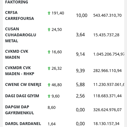
FAKTORING
CRFSA
191,40
10,00
543.467.310,70
CARREFOURSA
CUSAN
24,50
3,64
CUHADAROGLU
15.435.737,28
METAL
CVKMD CVK
16,60
9,14
1.045.206.754,97
MADEN
CVKMDR CVK
26,32
9,39
282.966.110,94
MADEN - RHKP
5,88
CWENE CW ENERJI
11.230.937.061,6
46,80
2,56
DAGI DAGI GIYIM
118.683.371,44
9,60
DAPGM DAP
8,60
0,00
326.624.976,07
GAYRIMENKUL
0,00
DARDL DARDANEL
18.130.157,34
1,64