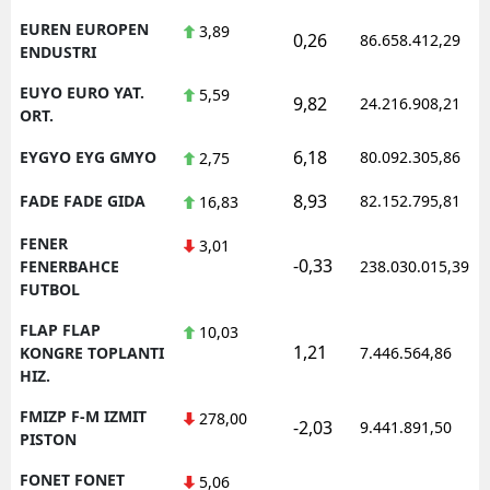
EUREN EUROPEN
3,89
0,26
86.658.412,29
ENDUSTRI
EUYO EURO YAT.
5,59
9,82
24.216.908,21
ORT.
6,18
EYGYO EYG GMYO
80.092.305,86
2,75
8,93
FADE FADE GIDA
82.152.795,81
16,83
FENER
3,01
-0,33
FENERBAHCE
238.030.015,39
FUTBOL
FLAP FLAP
10,03
1,21
KONGRE TOPLANTI
7.446.564,86
HIZ.
FMIZP F-M IZMIT
278,00
-2,03
9.441.891,50
PISTON
FONET FONET
5,06