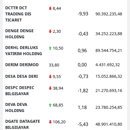
DCTTR DCT
8,44
-9,93
TRADING DIS
90.392.235,48
TICARET
DENGE DENGE
2,30
-0,43
34.252.223,88
HOLDING
DERHL DERLUKS
10,50
0,96
89.544.754,21
YATIRIM HOLDING
0,00
DERIM DERIMOD
4.431.692,32
33,80
-0,73
DESA DESA DERI
15.052.866,32
9,55
DESPC DESPEC
38,94
-1,82
21.270.693,16
BILGISAYAR
DEVA DEVA
68,85
1,18
23.780.254,85
HOLDING
DGATE DATAGATE
106,20
-5,43
48.901.410,80
BILGISAYAR