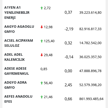
A1YEN A1
2,72
0,37
YENILENEBILIR
39.223.614,80
ENERJI
AAGYO AGAOGLU
12,98
-2,19
82.916.817,33
GMYO
ACSEL ACIPAYAM
125,40
0,32
14.782.542,00
SELULOZ
ADEL ADEL
29,48
-0,14
36.025.357,50
KALEMCILIK
ADESE ADESE
0,85
0,00
47.888.896,78
GAYRIMENKUL
ADGYO ADRA
56,40
2,45
52.579.398,20
GMYO
AEFES ANADOLU
21,46
0,66
861.993.485,64
EFES