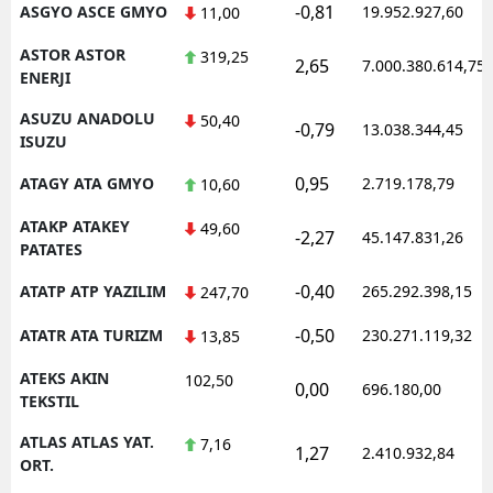
-0,81
ASGYO ASCE GMYO
19.952.927,60
11,00
ASTOR ASTOR
319,25
2,65
7.000.380.614,75
ENERJI
ASUZU ANADOLU
50,40
-0,79
13.038.344,45
ISUZU
0,95
ATAGY ATA GMYO
2.719.178,79
10,60
ATAKP ATAKEY
49,60
-2,27
45.147.831,26
PATATES
-0,40
ATATP ATP YAZILIM
265.292.398,15
247,70
-0,50
ATATR ATA TURIZM
230.271.119,32
13,85
ATEKS AKIN
102,50
0,00
696.180,00
TEKSTIL
ATLAS ATLAS YAT.
7,16
1,27
2.410.932,84
ORT.