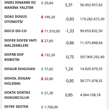
DNISI DINAMIK ISI
20,64
5,31
56.002.657,62
MAKINA YALITIM
DOAS DOGUS
190,20
-0,83
119.282.672,30
OTOMOTIV
-1,33
DOCO DO-CO
99.653.832,50
11.310,00
DOFER DOFER YAPI
27,60
-0,86
11.375.898,64
MALZEMELERI
DOFRB DOF
132,20
-0,75
507.905.292,40
ROBOTIK
1,24
DOGUB DOGUSAN
14.620.479,55
77,65
DOHOL DOGAN
20,90
-0,85
58.771.678,52
HOLDING
DOKTA DOKTAS
21,28
0,85
4.064.108,18
DOKUMCULUK
DSTKF DESTEK
1.700,00