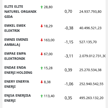
ELITE ELITE
28,80
0,70
NATUREL ORGANIK
24.937.793,80
GIDA
EMKEL EMEK
18,29
-0,38
40.496.521,23
ELEKTRIK
EMNIS EMINIS
163,00
-1,15
527.135,70
AMBALAJ
EMPAE EMPA
67,00
-3,11
2.079.012.731,30
ELEKTRONIK
ENDAE ENDA
15,28
0,39
25.270.534,38
ENERJI HOLDING
ENERY ENERYA
8,38
-1,06
252.940.542,55
ENERJI
ENJSA ENERJISA
113,40
0,35
495.263.132,20
ENERJI