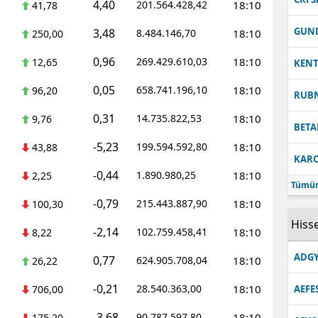
4,40
201.564.428,42
18:10
41,78
GUN
3,48
8.484.146,70
18:10
250,00
0,96
269.429.610,03
18:10
12,65
KEN
0,05
658.741.196,10
18:10
96,20
RUB
0,31
14.735.822,53
18:10
9,76
BETA
-5,23
199.594.592,80
18:10
43,88
KARC
-0,44
1.890.980,25
18:10
2,25
Tümün
-0,79
215.443.887,90
18:10
100,30
Hisse
-2,14
102.759.458,41
18:10
8,22
ADGY
0,77
624.905.708,04
18:10
26,22
-0,21
28.540.363,00
18:10
706,00
AEFE
-3,68
90.787.597,80
18:10
175,20