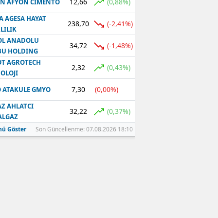
12,66
(0,88%)
N AFYON CIMENTO
A AGESA HAYAT
238,70
(-2,41%)
LILIK
OL ANADOLU
34,72
(-1,48%)
BU HOLDING
T AGROTECH
2,32
(0,43%)
OLOJI
7,30
(0,00%)
 ATAKULE GMYO
Z AHLATCI
32,22
(0,37%)
ALGAZ
ü Göster
Son Güncellenme: 07.08.2026 18:10