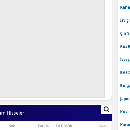
Kana
İsviç
Çin 
Rus R
İsve
BAE 
Bulga
Japon
Kuve
üm Hisseler
Katar
Son
Fark%
En Düşük
Saat