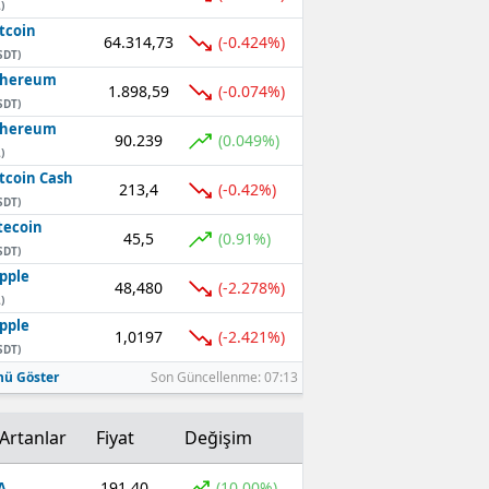
)
tcoin
64.314,73
(-0.424%)
SDT)
thereum
1.898,59
(-0.074%)
SDT)
thereum
90.239
(0.049%)
)
tcoin Cash
213,4
(-0.42%)
SDT)
tecoin
45,5
(0.91%)
SDT)
pple
48,480
(-2.278%)
)
pple
1,0197
(-2.421%)
SDT)
ü Göster
Son Güncellenme: 07:13
Artanlar
Fiyat
Değişim
191,40
(10,00%)
A