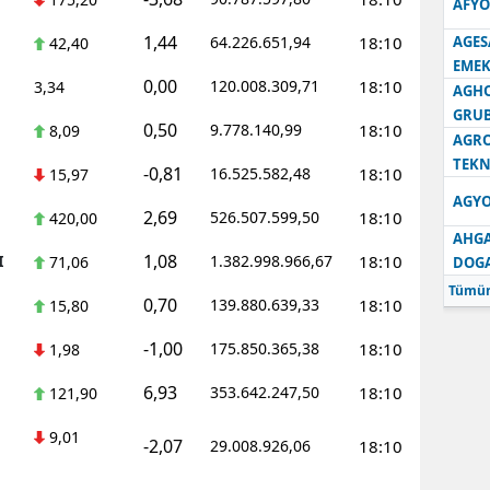
AFYO
1,44
64.226.651,94
18:10
AGES
42,40
EMEK
0,00
120.008.309,71
18:10
3,34
AGH
GRU
0,50
9.778.140,99
18:10
8,09
AGRO
TEKN
-0,81
16.525.582,48
18:10
15,97
AGYO
2,69
526.507.599,50
18:10
420,00
AHGA
1,08
I
1.382.998.966,67
18:10
71,06
DOG
Tümün
0,70
139.880.639,33
18:10
15,80
-1,00
175.850.365,38
18:10
1,98
6,93
353.642.247,50
18:10
121,90
9,01
-2,07
29.008.926,06
18:10