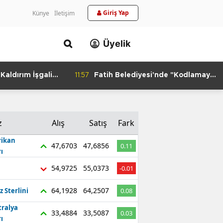
Giriş Yap
Künye
İletişim
Üyelik
aldırım İşgali
11:57
Fatih Belediyesi'nde "Kodlamaya
Yolculuk" Atölyesi
z
Alış
Satış
Fark
ikan
47,6703
47,6856
0.11
ı
54,9725
55,0373
-0.01
64,1928
64,2507
z Sterlini
0.08
tralya
33,4884
33,5087
0.03
ı