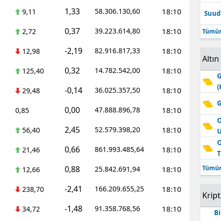
1,33
58.306.130,60
18:10
9,11
Suudi
0,37
39.223.614,80
18:10
2,72
Tümün
-2,19
82.916.817,33
18:10
12,98
Altın
0,32
14.782.542,00
18:10
125,40
G
(
-0,14
36.025.357,50
18:10
29,48
G
0,00
47.888.896,78
18:10
0,85
O
2,45
52.579.398,20
18:10
56,40
O
0,66
861.993.485,64
18:10
21,46
T
0,88
Tümün
25.842.691,94
18:10
12,66
-2,41
166.209.655,25
18:10
238,70
Krip
-1,48
91.358.768,56
18:10
34,72
Bi