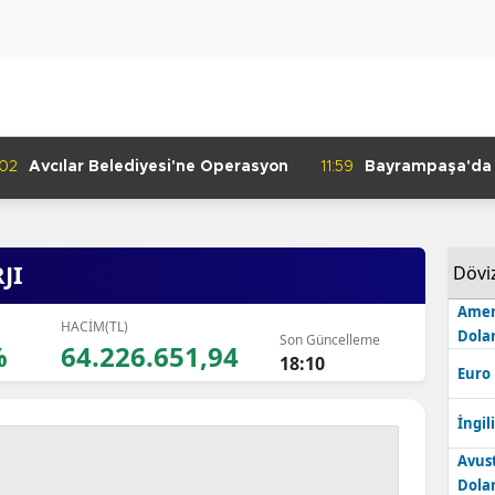
:02
Avcılar Belediyesi'ne Operasyon
11:59
Bayrampaşa'da K
Denetimi
JI
Dövi
Amer
HACİM(TL)
Dolar
Son Güncelleme
%
64.226.651,94
18:10
Euro
İngili
Avus
Dolar