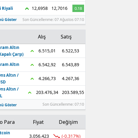
12,6958
12,7016
 Riyali
0.18
ü Göster
Son Güncellenme: 07 Ağustos 07:10
Alış
Satış
ram Altın
6.522,53
6.515,01
Kapalı Çarşı)
6.543,89
6.542,92
ram Altın
ns Altın /
4.267,36
4.266,73
USD
ns Altın /
203.589,55
203.476,34
L
Son Güncellenme: 07:10
ü Göster
to Para
Fiyat
Değişim
tcoin
3.056.423
(-0.317%)