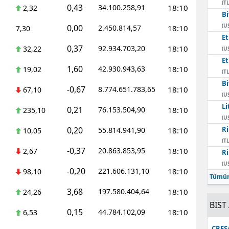
(TL
0,43
34.100.258,91
18:10
2,32
Bi
(U
0,00
2.450.814,57
18:10
7,30
E
0,37
92.934.703,20
18:10
32,22
(U
E
1,60
42.930.943,63
18:10
19,02
(TL
Bi
-0,67
8.774.651.783,65
18:10
67,10
(U
Li
0,21
76.153.504,90
18:10
235,10
(U
0,20
Ri
55.814.941,90
18:10
10,05
(TL
-0,37
20.863.853,95
18:10
2,67
Ri
(U
-0,20
221.606.131,10
18:10
98,10
Tümün
3,68
197.580.404,64
18:10
24,26
BIST 
0,15
44.784.102,09
18:10
6,53
CRFS