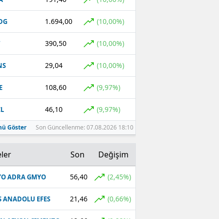
1.694,00
(10,00%)
DG
390,50
(10,00%)
T
29,04
(10,00%)
NS
108,60
(9,97%)
E
46,10
(9,97%)
L
ü Göster
Son Güncellenme: 07.08.2026 18:10
ler
Son
Değişim
56,40
(2,45%)
O ADRA GMYO
21,46
(0,66%)
S ANADOLU EFES