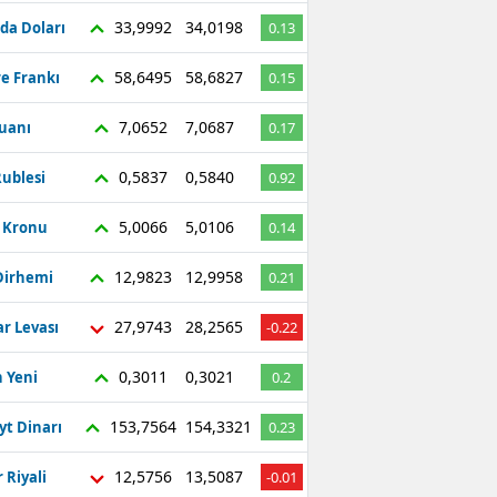
33,9992
34,0198
da Doları
0.13
58,6495
58,6827
re Frankı
0.15
7,0652
7,0687
Yuanı
0.17
0,5837
0,5840
ublesi
0.92
5,0066
5,0106
ç Kronu
0.14
12,9823
12,9958
Dirhemi
0.21
27,9743
28,2565
r Levası
-0.22
0,3011
0,3021
 Yeni
0.2
153,7564
154,3321
yt Dinarı
0.23
12,5756
13,5087
 Riyali
-0.01