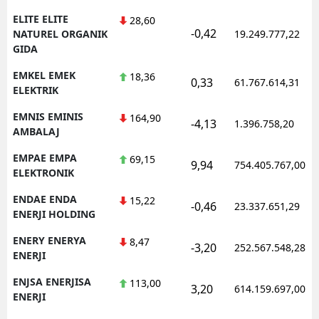
ELITE ELITE
28,60
-0,42
NATUREL ORGANIK
19.249.777,22
GIDA
EMKEL EMEK
18,36
0,33
61.767.614,31
ELEKTRIK
EMNIS EMINIS
164,90
-4,13
1.396.758,20
AMBALAJ
EMPAE EMPA
69,15
9,94
754.405.767,00
ELEKTRONIK
ENDAE ENDA
15,22
-0,46
23.337.651,29
ENERJI HOLDING
ENERY ENERYA
8,47
-3,20
252.567.548,28
ENERJI
ENJSA ENERJISA
113,00
3,20
614.159.697,00
ENERJI