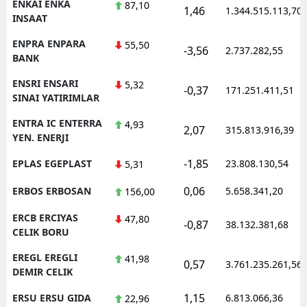
ENKAI ENKA
87,10
1,46
1.344.515.113,70
INSAAT
ENPRA ENPARA
55,50
-3,56
2.737.282,55
BANK
ENSRI ENSARI
5,32
-0,37
171.251.411,51
SINAI YATIRIMLAR
ENTRA IC ENTERRA
4,93
2,07
315.813.916,39
YEN. ENERJI
-1,85
EPLAS EGEPLAST
23.808.130,54
5,31
0,06
ERBOS ERBOSAN
5.658.341,20
156,00
ERCB ERCIYAS
47,80
-0,87
38.132.381,68
CELIK BORU
EREGL EREGLI
41,98
0,57
3.761.235.261,56
DEMIR CELIK
1,15
ERSU ERSU GIDA
6.813.066,36
22,96