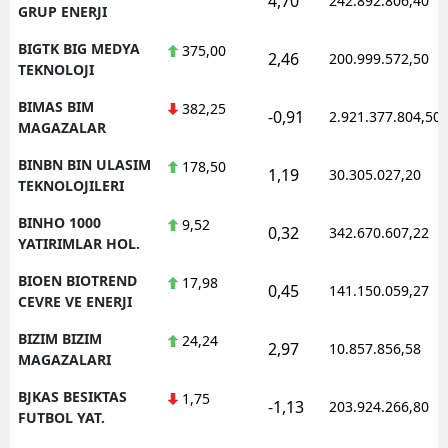
4,70
242.892.806,40
GRUP ENERJI
BIGTK BIG MEDYA
375,00
2,46
200.999.572,50
TEKNOLOJI
BIMAS BIM
382,25
-0,91
2.921.377.804,50
MAGAZALAR
BINBN BIN ULASIM
178,50
1,19
30.305.027,20
TEKNOLOJILERI
BINHO 1000
9,52
0,32
342.670.607,22
YATIRIMLAR HOL.
BIOEN BIOTREND
17,98
0,45
141.150.059,27
CEVRE VE ENERJI
BIZIM BIZIM
24,24
2,97
10.857.856,58
MAGAZALARI
BJKAS BESIKTAS
1,75
-1,13
203.924.266,80
FUTBOL YAT.