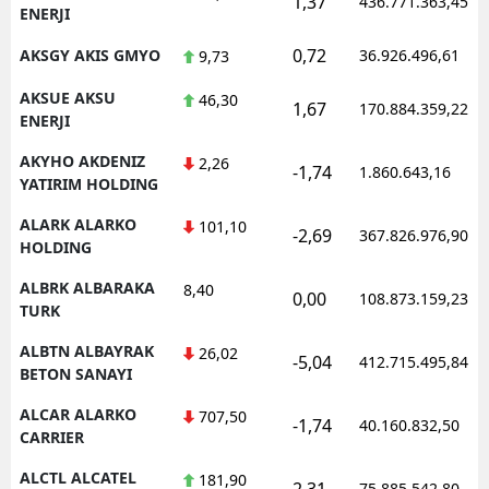
1,37
436.771.363,45
ENERJI
0,72
AKSGY AKIS GMYO
36.926.496,61
9,73
AKSUE AKSU
46,30
1,67
170.884.359,22
ENERJI
AKYHO AKDENIZ
2,26
-1,74
1.860.643,16
YATIRIM HOLDING
ALARK ALARKO
101,10
-2,69
367.826.976,90
HOLDING
ALBRK ALBARAKA
8,40
0,00
108.873.159,23
TURK
ALBTN ALBAYRAK
26,02
-5,04
412.715.495,84
BETON SANAYI
ALCAR ALARKO
707,50
-1,74
40.160.832,50
CARRIER
ALCTL ALCATEL
181,90
2,31
75.885.542,80