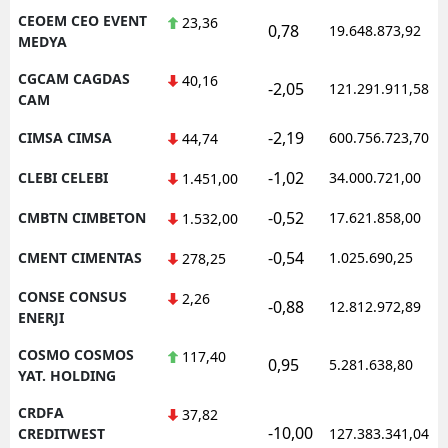
CEOEM CEO EVENT
23,36
0,78
19.648.873,92
MEDYA
CGCAM CAGDAS
40,16
-2,05
121.291.911,58
CAM
-2,19
CIMSA CIMSA
600.756.723,70
44,74
-1,02
CLEBI CELEBI
34.000.721,00
1.451,00
-0,52
CMBTN CIMBETON
17.621.858,00
1.532,00
-0,54
CMENT CIMENTAS
1.025.690,25
278,25
CONSE CONSUS
2,26
-0,88
12.812.972,89
ENERJI
COSMO COSMOS
117,40
0,95
5.281.638,80
YAT. HOLDING
CRDFA
37,82
-10,00
CREDITWEST
127.383.341,04