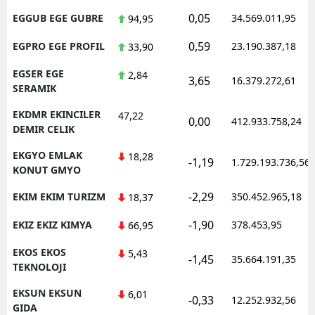
0,05
EGGUB EGE GUBRE
34.569.011,95
94,95
0,59
EGPRO EGE PROFIL
23.190.387,18
33,90
EGSER EGE
2,84
3,65
16.379.272,61
SERAMIK
EKDMR EKINCILER
47,22
0,00
412.933.758,24
DEMIR CELIK
EKGYO EMLAK
18,28
-1,19
1.729.193.736,56
KONUT GMYO
-2,29
EKIM EKIM TURIZM
350.452.965,18
18,37
-1,90
EKIZ EKIZ KIMYA
378.453,95
66,95
EKOS EKOS
5,43
-1,45
35.664.191,35
TEKNOLOJI
EKSUN EKSUN
6,01
-0,33
12.252.932,56
GIDA