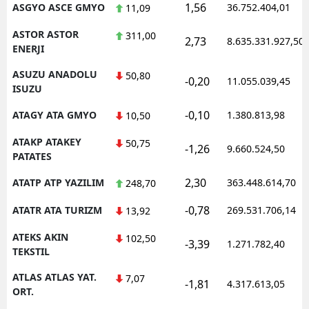
1,56
ASGYO ASCE GMYO
36.752.404,01
11,09
ASTOR ASTOR
311,00
2,73
8.635.331.927,50
ENERJI
ASUZU ANADOLU
50,80
-0,20
11.055.039,45
ISUZU
-0,10
ATAGY ATA GMYO
1.380.813,98
10,50
ATAKP ATAKEY
50,75
-1,26
9.660.524,50
PATATES
2,30
ATATP ATP YAZILIM
363.448.614,70
248,70
-0,78
ATATR ATA TURIZM
269.531.706,14
13,92
ATEKS AKIN
102,50
-3,39
1.271.782,40
TEKSTIL
ATLAS ATLAS YAT.
7,07
-1,81
4.317.613,05
ORT.