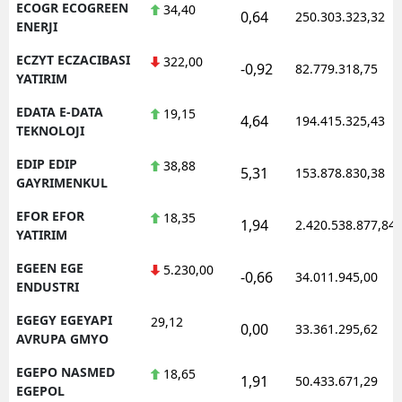
ECOGR ECOGREEN
34,40
0,64
250.303.323,32
ENERJI
ECZYT ECZACIBASI
322,00
-0,92
82.779.318,75
YATIRIM
EDATA E-DATA
19,15
4,64
194.415.325,43
TEKNOLOJI
EDIP EDIP
38,88
5,31
153.878.830,38
GAYRIMENKUL
EFOR EFOR
18,35
1,94
2.420.538.877,84
YATIRIM
EGEEN EGE
5.230,00
-0,66
34.011.945,00
ENDUSTRI
EGEGY EGEYAPI
29,12
0,00
33.361.295,62
AVRUPA GMYO
EGEPO NASMED
18,65
1,91
50.433.671,29
EGEPOL