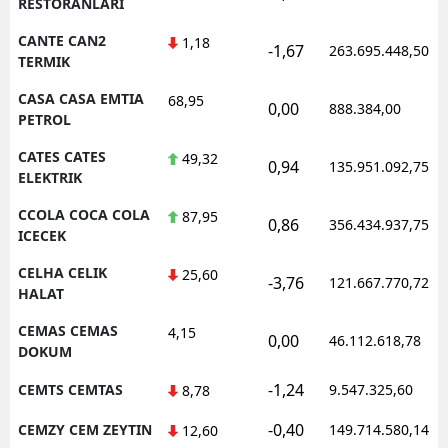
RESTORANLARI
CANTE CAN2
1,18
-1,67
263.695.448,50
TERMIK
CASA CASA EMTIA
68,95
0,00
888.384,00
PETROL
CATES CATES
49,32
0,94
135.951.092,75
ELEKTRIK
CCOLA COCA COLA
87,95
0,86
356.434.937,75
ICECEK
CELHA CELIK
25,60
-3,76
121.667.770,72
HALAT
CEMAS CEMAS
4,15
0,00
46.112.618,78
DOKUM
-1,24
CEMTS CEMTAS
9.547.325,60
8,78
-0,40
CEMZY CEM ZEYTIN
149.714.580,14
12,60