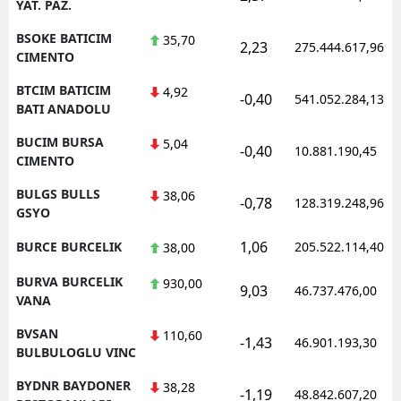
YAT. PAZ.
BSOKE BATICIM
35,70
2,23
275.444.617,96
CIMENTO
BTCIM BATICIM
4,92
-0,40
541.052.284,13
BATI ANADOLU
BUCIM BURSA
5,04
-0,40
10.881.190,45
CIMENTO
BULGS BULLS
38,06
-0,78
128.319.248,96
GSYO
1,06
BURCE BURCELIK
205.522.114,40
38,00
BURVA BURCELIK
930,00
9,03
46.737.476,00
VANA
BVSAN
110,60
-1,43
46.901.193,30
BULBULOGLU VINC
BYDNR BAYDONER
38,28
-1,19
48.842.607,20