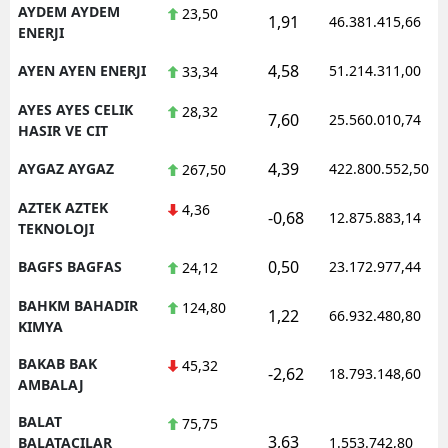
AYDEM AYDEM
23,50
1,91
46.381.415,66
ENERJI
4,58
AYEN AYEN ENERJI
51.214.311,00
33,34
AYES AYES CELIK
28,32
7,60
25.560.010,74
HASIR VE CIT
4,39
AYGAZ AYGAZ
422.800.552,50
267,50
AZTEK AZTEK
4,36
-0,68
12.875.883,14
TEKNOLOJI
0,50
BAGFS BAGFAS
23.172.977,44
24,12
BAHKM BAHADIR
124,80
1,22
66.932.480,80
KIMYA
BAKAB BAK
45,32
-2,62
18.793.148,60
AMBALAJ
BALAT
75,75
3,63
BALATACILAR
1.553.742,80