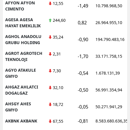
AFYON AFYON
12,55
-1,49
10.798.968,50
CIMENTO
AGESA AGESA
244,60
0,82
26.964.955,10
HAYAT EMEKLILIK
AGHOL ANADOLU
35,24
-0,90
194.790.483,16
GRUBU HOLDING
AGROT AGROTECH
2,31
-1,70
33.171.758,15
TEKNOLOJI
AGYO ATAKULE
7,30
-0,54
1.678.131,39
GMYO
AHGAZ AHLATCI
32,10
-0,50
56.991.354,94
DOGALGAZ
AHSGY AHES
18,72
-0,05
50.271.941,29
GMYO
-0,81
AKBNK AKBANK
8.583.680.636,35
67,55