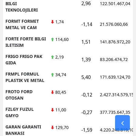
2,96
BILGI
122.501.467,04
TEKNOLOJILERI
FORMT FORMET
1,74
-1,14
21.576.060,66
METAL VE CAM
FORTE FORTE BILGI
114,60
1,51
141.876.972,20
ILETISIM
FRIGO FRIGO PAK
2,19
1,39
83.206.474,72
GIDA
FRMPL FORMUL
34,74
5,40
171.639.124,70
PLASTIK VE METAL
FROTO FORD
80,45
-0,12
2.427.314.579,15
OTOSAN
FZLGY FUZUL
11,00
-0,27
377.735.647,35
GMYO
GARAN GARANTI
129,70
-1,59
4.220.240.819,10
BANKASI