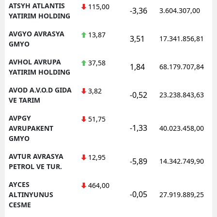
ATSYH ATLANTIS
115,00
-3,36
3.604.307,00
YATIRIM HOLDING
AVGYO AVRASYA
13,87
3,51
17.341.856,81
GMYO
AVHOL AVRUPA
37,58
1,84
68.179.707,84
YATIRIM HOLDING
AVOD A.V.O.D GIDA
3,82
-0,52
23.238.843,63
VE TARIM
AVPGY
51,75
-1,33
AVRUPAKENT
40.023.458,00
GMYO
AVTUR AVRASYA
12,95
-5,89
14.342.749,90
PETROL VE TUR.
AYCES
464,00
-0,05
ALTINYUNUS
27.919.889,25
CESME