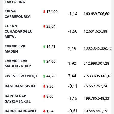
FAKTORING
CRFSA
174,00
-1,14
160.689.706,60
CARREFOURSA
CUSAN
23,64
-1,50
CUHADAROGLU
12.631.626,88
METAL
CVKMD CVK
15,21
2,15
1.332.342.820,12
MADEN
CVKMDR CVK
24,06
1,90
512.998.307,28
MADEN - RHKP
7,44
CWENE CW ENERJI
7.533.695.001,02
44,20
-0,11
DAGI DAGI GIYIM
75.552.262,74
9,36
DAPGM DAP
8,60
-1,15
499.786.548,33
GAYRIMENKUL
-0,61
DARDL DARDANEL
30.545.441,19
1,64