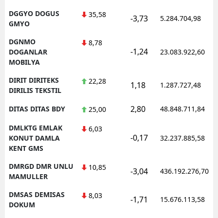
DGGYO DOGUS
35,58
-3,73
5.284.704,98
GMYO
DGNMO
8,78
-1,24
DOGANLAR
23.083.922,60
MOBILYA
DIRIT DIRITEKS
22,28
1,18
1.287.727,48
DIRILIS TEKSTIL
2,80
DITAS DITAS BDY
48.848.711,84
25,00
DMLKTG EMLAK
6,03
-0,17
KONUT DAMLA
32.237.885,58
KENT GMS
DMRGD DMR UNLU
10,85
-3,04
436.192.276,70
MAMULLER
DMSAS DEMISAS
8,03
-1,71
15.676.113,58
DOKUM