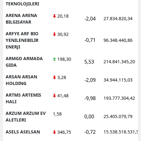
TEKNOLOJILERI
ARENA ARENA
20,18
-2,04
27.834.820,34
BILGISAYAR
ARFYE ARF BIO
30,92
-0,71
YENILENEBILIR
96.348.440,86
ENERJI
ARMGD ARMADA
198,30
5,53
214.841.345,20
GIDA
ARSAN ARSAN
3,28
-2,09
34.944.115,03
HOLDING
ARTMS ARTEMIS
41,48
-9,98
193.777.304,42
HALI
ARZUM ARZUM EV
1,58
0,00
25.405.079,79
ALETLERI
-0,72
ASELS ASELSAN
15.538.518.531,5
346,75