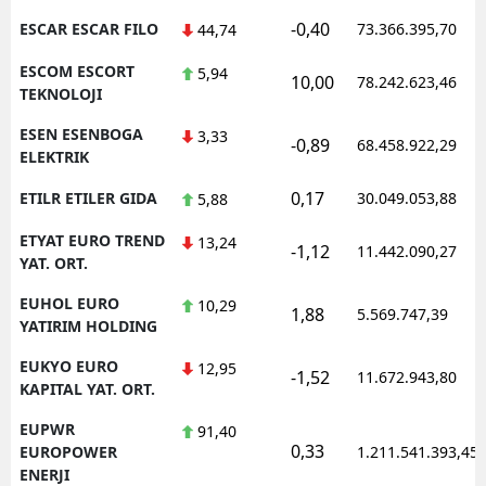
-0,40
ESCAR ESCAR FILO
73.366.395,70
44,74
ESCOM ESCORT
5,94
10,00
78.242.623,46
TEKNOLOJI
ESEN ESENBOGA
3,33
-0,89
68.458.922,29
ELEKTRIK
0,17
ETILR ETILER GIDA
30.049.053,88
5,88
ETYAT EURO TREND
13,24
-1,12
11.442.090,27
YAT. ORT.
EUHOL EURO
10,29
1,88
5.569.747,39
YATIRIM HOLDING
EUKYO EURO
12,95
-1,52
11.672.943,80
KAPITAL YAT. ORT.
EUPWR
91,40
0,33
EUROPOWER
1.211.541.393,45
ENERJI