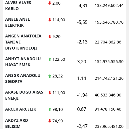
ALVES ALVES
2,00
-4,31
138.249.602,44
KABLO
ANELE ANEL
114,00
-5,55
193.546.780,70
ELEKTRIK
ANGEN ANATOLIA
9,20
-2,13
TANI VE
22.704.862,86
BIYOTEKNOLOJI
ANHYT ANADOLU
122,50
3,20
152.975.556,30
HAYAT EMEK.
ANSGR ANADOLU
28,32
1,14
214.742.121,26
SIGORTA
ARASE DOGU ARAS
111,00
-1,94
40.533.346,90
ENERJI
0,67
ARCLK ARCELIK
91.478.150,40
98,10
ARDYZ ARD
74,90
-2,47
BILISIM
237.965.481,00