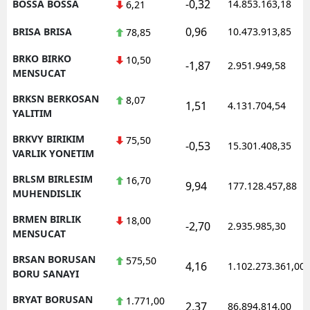
-0,32
BOSSA BOSSA
14.853.163,18
6,21
0,96
BRISA BRISA
10.473.913,85
78,85
BRKO BIRKO
10,50
-1,87
2.951.949,58
MENSUCAT
BRKSN BERKOSAN
8,07
1,51
4.131.704,54
YALITIM
BRKVY BIRIKIM
75,50
-0,53
15.301.408,35
VARLIK YONETIM
BRLSM BIRLESIM
16,70
9,94
177.128.457,88
MUHENDISLIK
BRMEN BIRLIK
18,00
-2,70
2.935.985,30
MENSUCAT
BRSAN BORUSAN
575,50
4,16
1.102.273.361,00
BORU SANAYI
BRYAT BORUSAN
1.771,00
2,37
86.894.814,00