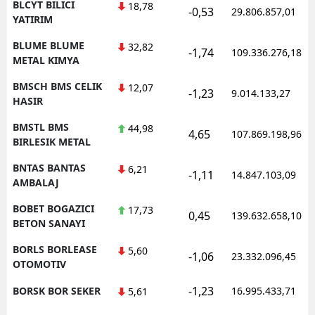
BLCYT BILICI
18,78
-0,53
29.806.857,01
YATIRIM
BLUME BLUME
32,82
-1,74
109.336.276,18
METAL KIMYA
BMSCH BMS CELIK
12,07
-1,23
9.014.133,27
HASIR
BMSTL BMS
44,98
4,65
107.869.198,96
BIRLESIK METAL
BNTAS BANTAS
6,21
-1,11
14.847.103,09
AMBALAJ
BOBET BOGAZICI
17,73
0,45
139.632.658,10
BETON SANAYI
BORLS BORLEASE
5,60
-1,06
23.332.096,45
OTOMOTIV
-1,23
BORSK BOR SEKER
16.995.433,71
5,61