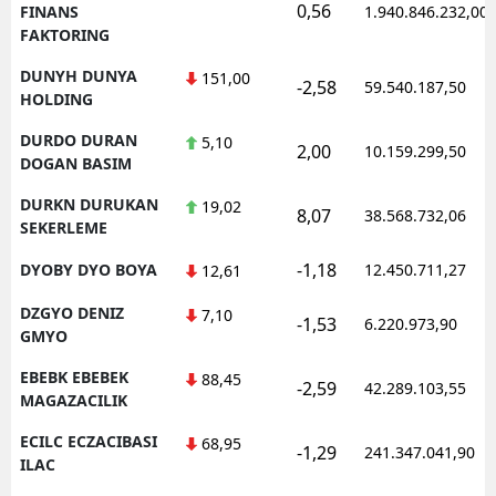
0,56
FINANS
1.940.846.232,00
FAKTORING
DUNYH DUNYA
151,00
-2,58
59.540.187,50
HOLDING
DURDO DURAN
5,10
2,00
10.159.299,50
DOGAN BASIM
DURKN DURUKAN
19,02
8,07
38.568.732,06
SEKERLEME
-1,18
DYOBY DYO BOYA
12.450.711,27
12,61
DZGYO DENIZ
7,10
-1,53
6.220.973,90
GMYO
EBEBK EBEBEK
88,45
-2,59
42.289.103,55
MAGAZACILIK
ECILC ECZACIBASI
68,95
-1,29
241.347.041,90
ILAC