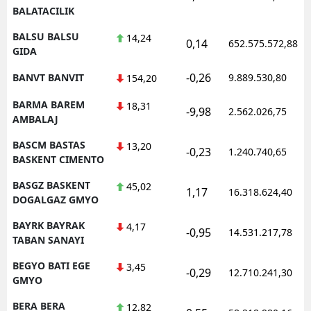
BALATACILIK
BALSU BALSU
14,24
0,14
652.575.572,88
GIDA
-0,26
BANVT BANVIT
9.889.530,80
154,20
BARMA BAREM
18,31
-9,98
2.562.026,75
AMBALAJ
BASCM BASTAS
13,20
-0,23
1.240.740,65
BASKENT CIMENTO
BASGZ BASKENT
45,02
1,17
16.318.624,40
DOGALGAZ GMYO
BAYRK BAYRAK
4,17
-0,95
14.531.217,78
TABAN SANAYI
BEGYO BATI EGE
3,45
-0,29
12.710.241,30
GMYO
BERA BERA
12,82