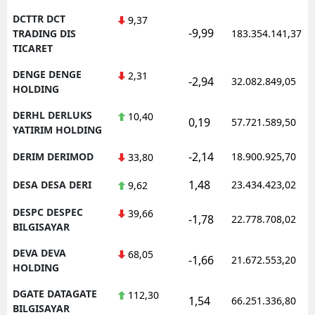
DCTTR DCT
9,37
-9,99
TRADING DIS
183.354.141,37
TICARET
DENGE DENGE
2,31
-2,94
32.082.849,05
HOLDING
DERHL DERLUKS
10,40
0,19
57.721.589,50
YATIRIM HOLDING
-2,14
DERIM DERIMOD
18.900.925,70
33,80
1,48
DESA DESA DERI
23.434.423,02
9,62
DESPC DESPEC
39,66
-1,78
22.778.708,02
BILGISAYAR
DEVA DEVA
68,05
-1,66
21.672.553,20
HOLDING
DGATE DATAGATE
112,30
1,54
66.251.336,80
BILGISAYAR