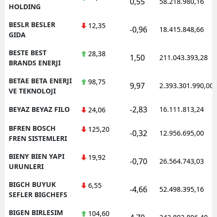
0,55
58.218.980,16
HOLDING
BESLR BESLER
12,35
-0,96
18.415.848,66
GIDA
BESTE BEST
28,38
1,50
211.043.393,28
BRANDS ENERJI
BETAE BETA ENERJI
98,75
9,97
2.393.301.990,00
VE TEKNOLOJI
-2,83
BEYAZ BEYAZ FILO
16.111.813,24
24,06
BFREN BOSCH
125,20
-0,32
12.956.695,00
FREN SISTEMLERI
BIENY BIEN YAPI
19,92
-0,70
26.564.743,03
URUNLERI
BIGCH BUYUK
6,55
-4,66
52.498.395,16
SEFLER BIGCHEFS
BIGEN BIRLESIM
104,60