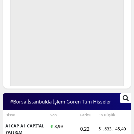
#Borsa İstanbulda İşlem Gören Tüm Hisseler
Hisse
Son
Fark%
En Düşük
A1CAP A1 CAPITAL
8,99
0,22
51.633.145,40
YATIRIM