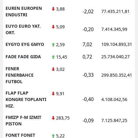
EUREN EUROPEN
3,88
-2,02
77.435.211,81
ENDUSTRI
EUYO EURO YAT.
5,09
-0,20
7.414.345,99
ORT.
7,02
EYGYO EYG GMYO
109.104.893,31
2,59
0,72
FADE FADE GIDA
25.734.040,27
15,45
FENER
3,02
-0,33
FENERBAHCE
299.850.352,41
FUTBOL
FLAP FLAP
9,91
-0,40
KONGRE TOPLANTI
4.108.042,56
HIZ.
FMIZP F-M IZMIT
283,75
-0,09
7.125.847,25
PISTON
FONET FONET
5,22