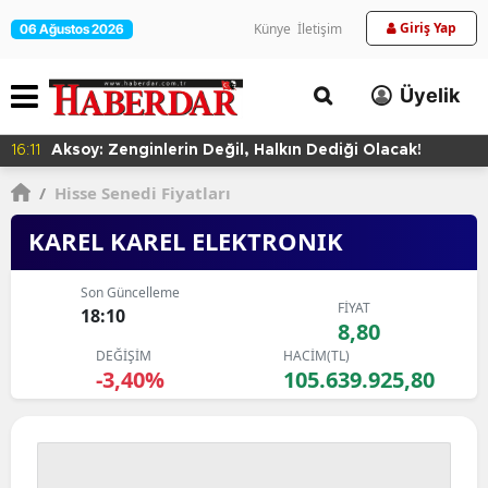
Giriş Yap
Künye
İletişim
06 Ağustos 2026
Üyelik
16:11
Aksoy: Zenginlerin Değil, Halkın Dediği Olacak!
/
Hisse Senedi Fiyatları
KAREL KAREL ELEKTRONIK
Son Güncelleme
FİYAT
18:10
8,80
DEĞİŞİM
HACİM(TL)
-3,40%
105.639.925,80