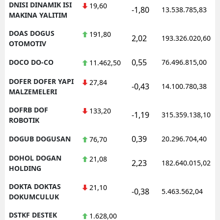
DNISI DINAMIK ISI
19,60
-1,80
13.538.785,83
MAKINA YALITIM
DOAS DOGUS
191,80
2,02
193.326.020,60
OTOMOTIV
0,55
DOCO DO-CO
76.496.815,00
11.462,50
DOFER DOFER YAPI
27,84
-0,43
14.100.780,38
MALZEMELERI
DOFRB DOF
133,20
-1,19
315.359.138,10
ROBOTIK
0,39
DOGUB DOGUSAN
20.296.704,40
76,70
DOHOL DOGAN
21,08
2,23
182.640.015,02
HOLDING
DOKTA DOKTAS
21,10
-0,38
5.463.562,04
DOKUMCULUK
DSTKF DESTEK
1.628,00