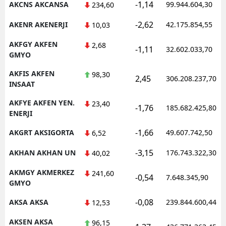
-1,14
AKCNS AKCANSA
99.944.604,30
234,60
-2,62
AKENR AKENERJI
42.175.854,55
10,03
AKFGY AKFEN
2,68
-1,11
32.602.033,70
GMYO
AKFIS AKFEN
98,30
2,45
306.208.237,70
INSAAT
AKFYE AKFEN YEN.
23,40
-1,76
185.682.425,80
ENERJI
-1,66
AKGRT AKSIGORTA
49.607.742,50
6,52
-3,15
AKHAN AKHAN UN
176.743.322,30
40,02
AKMGY AKMERKEZ
241,60
-0,54
7.648.345,90
GMYO
-0,08
AKSA AKSA
239.844.600,44
12,53
AKSEN AKSA
96,15