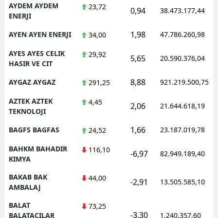
AYDEM AYDEM
23,72
0,94
38.473.177,44
ENERJI
1,98
AYEN AYEN ENERJI
47.786.260,98
34,00
AYES AYES CELIK
29,92
5,65
20.590.376,04
HASIR VE CIT
8,88
AYGAZ AYGAZ
921.219.500,75
291,25
AZTEK AZTEK
4,45
2,06
21.644.618,19
TEKNOLOJI
1,66
BAGFS BAGFAS
23.187.019,78
24,52
BAHKM BAHADIR
116,10
-6,97
82.949.189,40
KIMYA
BAKAB BAK
44,00
-2,91
13.505.585,10
AMBALAJ
BALAT
73,25
-3,30
BALATACILAR
1.240.357,60