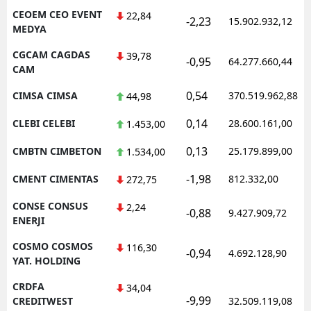
CEOEM CEO EVENT
22,84
-2,23
15.902.932,12
MEDYA
CGCAM CAGDAS
39,78
-0,95
64.277.660,44
CAM
0,54
CIMSA CIMSA
370.519.962,88
44,98
0,14
CLEBI CELEBI
28.600.161,00
1.453,00
0,13
CMBTN CIMBETON
25.179.899,00
1.534,00
-1,98
CMENT CIMENTAS
812.332,00
272,75
CONSE CONSUS
2,24
-0,88
9.427.909,72
ENERJI
COSMO COSMOS
116,30
-0,94
4.692.128,90
YAT. HOLDING
CRDFA
34,04
-9,99
CREDITWEST
32.509.119,08