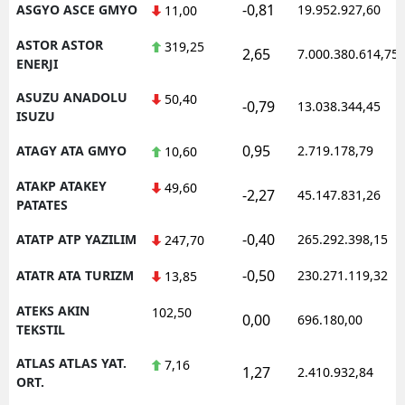
-0,81
ASGYO ASCE GMYO
19.952.927,60
11,00
ASTOR ASTOR
319,25
2,65
7.000.380.614,75
ENERJI
ASUZU ANADOLU
50,40
-0,79
13.038.344,45
ISUZU
0,95
ATAGY ATA GMYO
2.719.178,79
10,60
ATAKP ATAKEY
49,60
-2,27
45.147.831,26
PATATES
-0,40
ATATP ATP YAZILIM
265.292.398,15
247,70
-0,50
ATATR ATA TURIZM
230.271.119,32
13,85
ATEKS AKIN
102,50
0,00
696.180,00
TEKSTIL
ATLAS ATLAS YAT.
7,16
1,27
2.410.932,84
ORT.