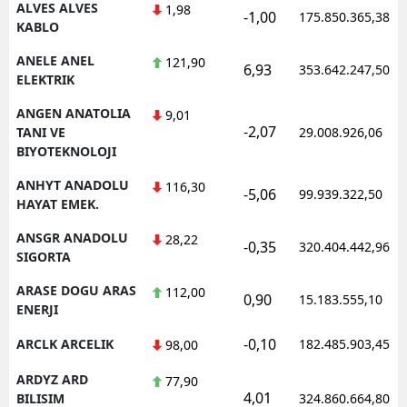
ALVES ALVES
1,98
-1,00
175.850.365,38
KABLO
ANELE ANEL
121,90
6,93
353.642.247,50
ELEKTRIK
ANGEN ANATOLIA
9,01
-2,07
TANI VE
29.008.926,06
BIYOTEKNOLOJI
ANHYT ANADOLU
116,30
-5,06
99.939.322,50
HAYAT EMEK.
ANSGR ANADOLU
28,22
-0,35
320.404.442,96
SIGORTA
ARASE DOGU ARAS
112,00
0,90
15.183.555,10
ENERJI
-0,10
ARCLK ARCELIK
182.485.903,45
98,00
ARDYZ ARD
77,90
4,01
BILISIM
324.860.664,80