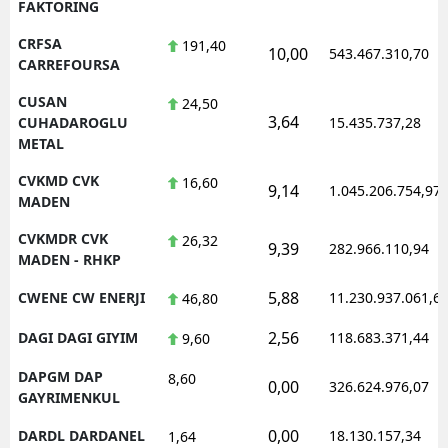
FAKTORING
CRFSA
191,40
10,00
543.467.310,70
CARREFOURSA
CUSAN
24,50
3,64
CUHADAROGLU
15.435.737,28
METAL
CVKMD CVK
16,60
9,14
1.045.206.754,97
MADEN
CVKMDR CVK
26,32
9,39
282.966.110,94
MADEN - RHKP
5,88
CWENE CW ENERJI
11.230.937.061,6
46,80
2,56
DAGI DAGI GIYIM
118.683.371,44
9,60
DAPGM DAP
8,60
0,00
326.624.976,07
GAYRIMENKUL
0,00
DARDL DARDANEL
18.130.157,34
1,64