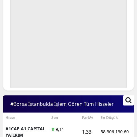
#Borsa İstanbulda İşlem Gören Tüm Hisseler
Hisse
Son
Fark%
En Düşük
A1CAP A1 CAPITAL
9,11
1,33
58.306.130,60
YATIRIM