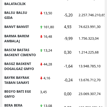
BALATACILIK
BALSU BALSU
13,50
-5,20
2.257.746.210,65
GIDA
4,93
BANVT BANVIT
74.623.991,30
161,80
BARMA BAREM
16,48
-9,99
1.756.323,04
AMBALAJ
BASCM BASTAS
13,24
0,30
1.214.225,68
BASKENT CIMENTO
BASGZ BASKENT
44,28
-1,64
13.948.785,10
DOGALGAZ GMYO
BAYRK BAYRAK
4,16
-0,24
13.676.712,70
TABAN SANAYI
BEGYO BATI EGE
3,45
0,00
23.069.307,74
GMYO
BERA BERA
13,08