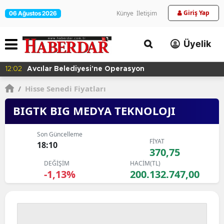
Giriş Yap
Künye
İletişim
06 Ağustos 2026
Üyelik
12:02
Avcılar Belediyesi'ne Operasyon
/
Hisse Senedi Fiyatları
BIGTK BIG MEDYA TEKNOLOJI
Son Güncelleme
FİYAT
18:10
370,75
DEĞİŞİM
HACİM(TL)
-1,13%
200.132.747,00