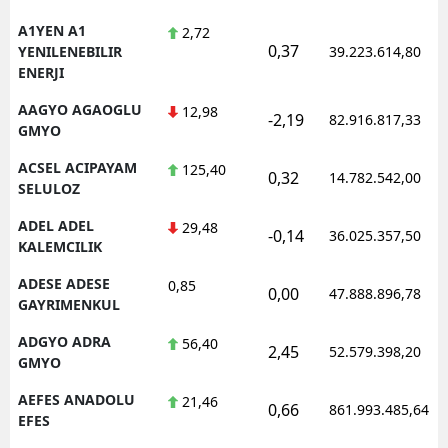
A1YEN A1
2,72
0,37
YENILENEBILIR
39.223.614,80
ENERJI
AAGYO AGAOGLU
12,98
-2,19
82.916.817,33
GMYO
ACSEL ACIPAYAM
125,40
0,32
14.782.542,00
SELULOZ
ADEL ADEL
29,48
-0,14
36.025.357,50
KALEMCILIK
ADESE ADESE
0,85
0,00
47.888.896,78
GAYRIMENKUL
ADGYO ADRA
56,40
2,45
52.579.398,20
GMYO
AEFES ANADOLU
21,46
0,66
861.993.485,64
EFES