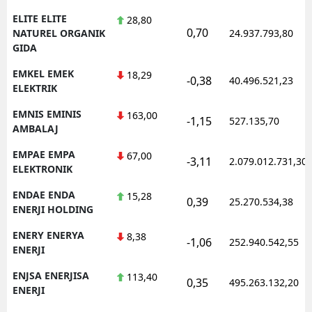
ELITE ELITE
28,80
0,70
NATUREL ORGANIK
24.937.793,80
GIDA
EMKEL EMEK
18,29
-0,38
40.496.521,23
ELEKTRIK
EMNIS EMINIS
163,00
-1,15
527.135,70
AMBALAJ
EMPAE EMPA
67,00
-3,11
2.079.012.731,30
ELEKTRONIK
ENDAE ENDA
15,28
0,39
25.270.534,38
ENERJI HOLDING
ENERY ENERYA
8,38
-1,06
252.940.542,55
ENERJI
ENJSA ENERJISA
113,40
0,35
495.263.132,20
ENERJI