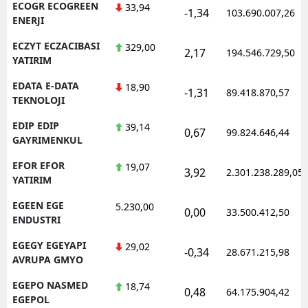
ECOGR ECOGREEN
33,94
-1,34
103.690.007,26
ENERJI
ECZYT ECZACIBASI
329,00
2,17
194.546.729,50
YATIRIM
EDATA E-DATA
18,90
-1,31
89.418.870,57
TEKNOLOJI
EDIP EDIP
39,14
0,67
99.824.646,44
GAYRIMENKUL
EFOR EFOR
19,07
3,92
2.301.238.289,05
YATIRIM
EGEEN EGE
5.230,00
0,00
33.500.412,50
ENDUSTRI
EGEGY EGEYAPI
29,02
-0,34
28.671.215,98
AVRUPA GMYO
EGEPO NASMED
18,74
0,48
64.175.904,42
EGEPOL