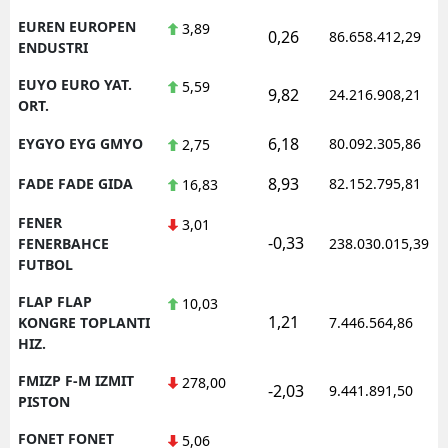
EUREN EUROPEN
3,89
0,26
86.658.412,29
ENDUSTRI
EUYO EURO YAT.
5,59
9,82
24.216.908,21
ORT.
6,18
EYGYO EYG GMYO
80.092.305,86
2,75
8,93
FADE FADE GIDA
82.152.795,81
16,83
FENER
3,01
-0,33
FENERBAHCE
238.030.015,39
FUTBOL
FLAP FLAP
10,03
1,21
KONGRE TOPLANTI
7.446.564,86
HIZ.
FMIZP F-M IZMIT
278,00
-2,03
9.441.891,50
PISTON
FONET FONET
5,06