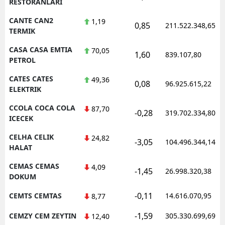
RESTORANLARI
CANTE CAN2
1,19
0,85
211.522.348,65
TERMIK
CASA CASA EMTIA
70,05
1,60
839.107,80
PETROL
CATES CATES
49,36
0,08
96.925.615,22
ELEKTRIK
CCOLA COCA COLA
87,70
-0,28
319.702.334,80
ICECEK
CELHA CELIK
24,82
-3,05
104.496.344,14
HALAT
CEMAS CEMAS
4,09
-1,45
26.998.320,38
DOKUM
-0,11
CEMTS CEMTAS
14.616.070,95
8,77
-1,59
CEMZY CEM ZEYTIN
305.330.699,69
12,40