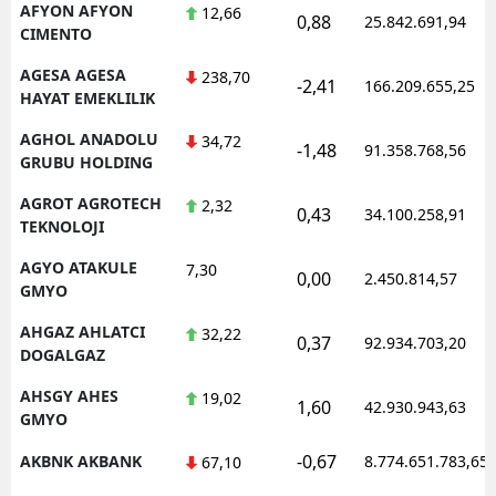
AFYON AFYON
12,66
0,88
25.842.691,94
CIMENTO
AGESA AGESA
238,70
-2,41
166.209.655,25
HAYAT EMEKLILIK
AGHOL ANADOLU
34,72
-1,48
91.358.768,56
GRUBU HOLDING
AGROT AGROTECH
2,32
0,43
34.100.258,91
TEKNOLOJI
AGYO ATAKULE
7,30
0,00
2.450.814,57
GMYO
AHGAZ AHLATCI
32,22
0,37
92.934.703,20
DOGALGAZ
AHSGY AHES
19,02
1,60
42.930.943,63
GMYO
-0,67
AKBNK AKBANK
8.774.651.783,65
67,10