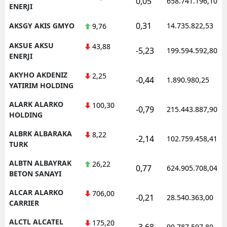
0,05
658.741.196,10
ENERJI
0,31
AKSGY AKIS GMYO
14.735.822,53
9,76
AKSUE AKSU
43,88
-5,23
199.594.592,80
ENERJI
AKYHO AKDENIZ
2,25
-0,44
1.890.980,25
YATIRIM HOLDING
ALARK ALARKO
100,30
-0,79
215.443.887,90
HOLDING
ALBRK ALBARAKA
8,22
-2,14
102.759.458,41
TURK
ALBTN ALBAYRAK
26,22
0,77
624.905.708,04
BETON SANAYI
ALCAR ALARKO
706,00
-0,21
28.540.363,00
CARRIER
ALCTL ALCATEL
175,20
-3,68
90.787.597,80