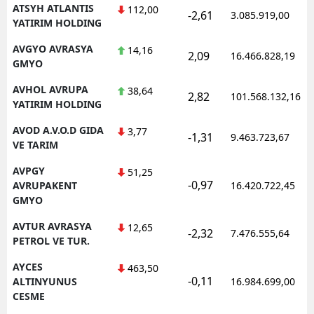
ATSYH ATLANTIS
112,00
-2,61
3.085.919,00
YATIRIM HOLDING
AVGYO AVRASYA
14,16
2,09
16.466.828,19
GMYO
AVHOL AVRUPA
38,64
2,82
101.568.132,16
YATIRIM HOLDING
AVOD A.V.O.D GIDA
3,77
-1,31
9.463.723,67
VE TARIM
AVPGY
51,25
-0,97
AVRUPAKENT
16.420.722,45
GMYO
AVTUR AVRASYA
12,65
-2,32
7.476.555,64
PETROL VE TUR.
AYCES
463,50
-0,11
ALTINYUNUS
16.984.699,00
CESME