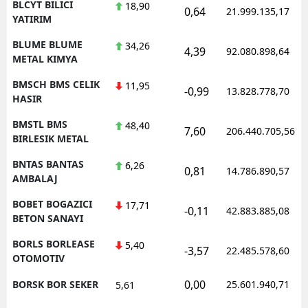
BLCYT BILICI
18,90
0,64
21.999.135,17
YATIRIM
BLUME BLUME
34,26
4,39
92.080.898,64
METAL KIMYA
BMSCH BMS CELIK
11,95
-0,99
13.828.778,70
HASIR
BMSTL BMS
48,40
7,60
206.440.705,56
BIRLESIK METAL
BNTAS BANTAS
6,26
0,81
14.786.890,57
AMBALAJ
BOBET BOGAZICI
17,71
-0,11
42.883.885,08
BETON SANAYI
BORLS BORLEASE
5,40
-3,57
22.485.578,60
OTOMOTIV
0,00
BORSK BOR SEKER
25.601.940,71
5,61