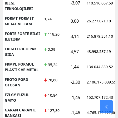
-3,07
BILGI
110.516.067,59
TEKNOLOJILERI
FORMT FORMET
1,74
0,00
26.277.071,10
METAL VE CAM
FORTE FORTE BILGI
118,20
3,14
216.879.351,10
ILETISIM
FRIGO FRIGO PAK
2,29
4,57
43.998.587,19
GIDA
FRMPL FORMUL
35,24
1,44
134.044.839,52
PLASTIK VE METAL
FROTO FORD
78,60
-2,30
2.106.175.039,55
OTOSAN
FZLGY FUZUL
10,84
-1,45
152.707.172,43
GMYO
GARAN GARANTI
127,80
-1,46
4.765.179.127,80
BANKASI