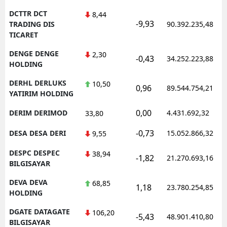
DCTTR DCT
8,44
-9,93
TRADING DIS
90.392.235,48
TICARET
DENGE DENGE
2,30
-0,43
34.252.223,88
HOLDING
DERHL DERLUKS
10,50
0,96
89.544.754,21
YATIRIM HOLDING
0,00
DERIM DERIMOD
4.431.692,32
33,80
-0,73
DESA DESA DERI
15.052.866,32
9,55
DESPC DESPEC
38,94
-1,82
21.270.693,16
BILGISAYAR
DEVA DEVA
68,85
1,18
23.780.254,85
HOLDING
DGATE DATAGATE
106,20
-5,43
48.901.410,80
BILGISAYAR