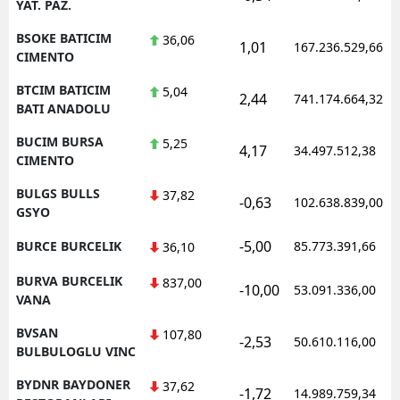
YAT. PAZ.
BSOKE BATICIM
36,06
1,01
167.236.529,66
CIMENTO
BTCIM BATICIM
5,04
2,44
741.174.664,32
BATI ANADOLU
BUCIM BURSA
5,25
4,17
34.497.512,38
CIMENTO
BULGS BULLS
37,82
-0,63
102.638.839,00
GSYO
-5,00
BURCE BURCELIK
85.773.391,66
36,10
BURVA BURCELIK
837,00
-10,00
53.091.336,00
VANA
BVSAN
107,80
-2,53
50.610.116,00
BULBULOGLU VINC
BYDNR BAYDONER
37,62
-1,72
14.989.759,34