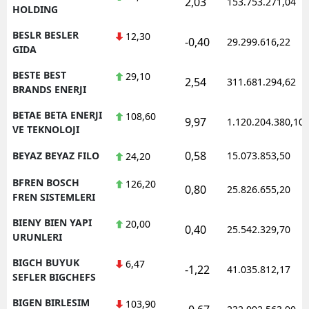
2,03
153.753.271,04
HOLDING
BESLR BESLER
12,30
-0,40
29.299.616,22
GIDA
BESTE BEST
29,10
2,54
311.681.294,62
BRANDS ENERJI
BETAE BETA ENERJI
108,60
9,97
1.120.204.380,10
VE TEKNOLOJI
0,58
BEYAZ BEYAZ FILO
15.073.853,50
24,20
BFREN BOSCH
126,20
0,80
25.826.655,20
FREN SISTEMLERI
BIENY BIEN YAPI
20,00
0,40
25.542.329,70
URUNLERI
BIGCH BUYUK
6,47
-1,22
41.035.812,17
SEFLER BIGCHEFS
BIGEN BIRLESIM
103,90