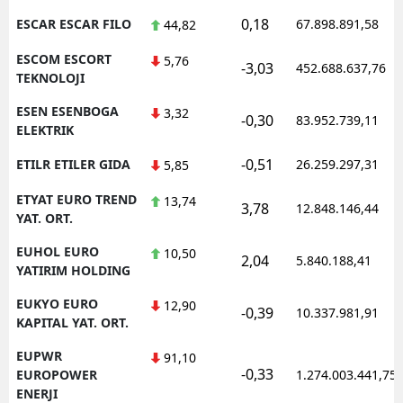
0,18
ESCAR ESCAR FILO
67.898.891,58
44,82
ESCOM ESCORT
5,76
-3,03
452.688.637,76
TEKNOLOJI
ESEN ESENBOGA
3,32
-0,30
83.952.739,11
ELEKTRIK
-0,51
ETILR ETILER GIDA
26.259.297,31
5,85
ETYAT EURO TREND
13,74
3,78
12.848.146,44
YAT. ORT.
EUHOL EURO
10,50
2,04
5.840.188,41
YATIRIM HOLDING
EUKYO EURO
12,90
-0,39
10.337.981,91
KAPITAL YAT. ORT.
EUPWR
91,10
-0,33
EUROPOWER
1.274.003.441,75
ENERJI