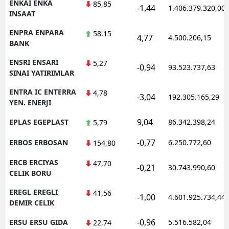
ENKAI ENKA
85,85
-1,44
1.406.379.320,00
INSAAT
ENPRA ENPARA
58,15
4,77
4.500.206,15
BANK
ENSRI ENSARI
5,27
-0,94
93.523.737,63
SINAI YATIRIMLAR
ENTRA IC ENTERRA
4,78
-3,04
192.305.165,29
YEN. ENERJI
9,04
EPLAS EGEPLAST
86.342.398,24
5,79
-0,77
ERBOS ERBOSAN
6.250.772,60
154,80
ERCB ERCIYAS
47,70
-0,21
30.743.990,60
CELIK BORU
EREGL EREGLI
41,56
-1,00
4.601.925.734,44
DEMIR CELIK
-0,96
ERSU ERSU GIDA
5.516.582,04
22,74