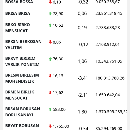
-0,32
BOSSA BOSSA
9.050.238,67
6,19
0,06
BRISA BRISA
23.861.318,45
78,90
BRKO BIRKO
10,52
0,19
2.783.633,28
MENSUCAT
BRKSN BERKOSAN
8,06
-0,12
2.168.912,01
YALITIM
BRKVY BIRIKIM
76,30
1,06
10.343.761,05
VARLIK YONETIM
BRLSM BIRLESIM
16,13
-3,41
180.313.780,26
MUHENDISLIK
BRMEN BIRLIK
17,62
-2,11
1.650.642,04
MENSUCAT
BRSAN BORUSAN
583,00
1,30
1.370.595.235,50
BORU SANAYI
BRYAT BORUSAN
1.765,00
-0,34
85.294.269,00