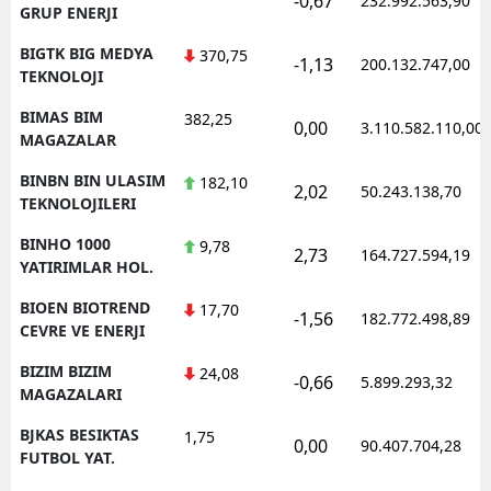
-0,67
232.992.563,90
GRUP ENERJI
BIGTK BIG MEDYA
370,75
-1,13
200.132.747,00
TEKNOLOJI
BIMAS BIM
382,25
0,00
3.110.582.110,00
MAGAZALAR
BINBN BIN ULASIM
182,10
2,02
50.243.138,70
TEKNOLOJILERI
BINHO 1000
9,78
2,73
164.727.594,19
YATIRIMLAR HOL.
BIOEN BIOTREND
17,70
-1,56
182.772.498,89
CEVRE VE ENERJI
BIZIM BIZIM
24,08
-0,66
5.899.293,32
MAGAZALARI
BJKAS BESIKTAS
1,75
0,00
90.407.704,28
FUTBOL YAT.