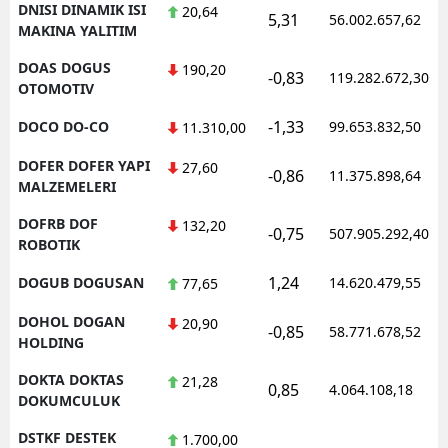
DNISI DINAMIK ISI
20,64
5,31
56.002.657,62
MAKINA YALITIM
DOAS DOGUS
190,20
-0,83
119.282.672,30
OTOMOTIV
-1,33
DOCO DO-CO
99.653.832,50
11.310,00
DOFER DOFER YAPI
27,60
-0,86
11.375.898,64
MALZEMELERI
DOFRB DOF
132,20
-0,75
507.905.292,40
ROBOTIK
1,24
DOGUB DOGUSAN
14.620.479,55
77,65
DOHOL DOGAN
20,90
-0,85
58.771.678,52
HOLDING
DOKTA DOKTAS
21,28
0,85
4.064.108,18
DOKUMCULUK
DSTKF DESTEK
1.700,00