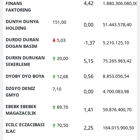
4,42
FINANS
1.880.306.080,00
FAKTORING
DUNYH DUNYA
151,00
0,00
51.443.578,40
HOLDING
DURDO DURAN
5,03
-1,37
5.210.125,10
DOGAN BASIM
DURKN DURUKAN
20,00
5,15
75.265.963,42
SEKERLEME
0,56
DYOBY DYO BOYA
8.853.056,54
12,68
DZGYO DENIZ
7,10
0,00
4.700.083,98
GMYO
EBEBK EBEBEK
89,70
1,41
59.876.400,70
MAGAZACILIK
ECILC ECZACIBASI
70,50
2,25
164.015.900,50
ILAC