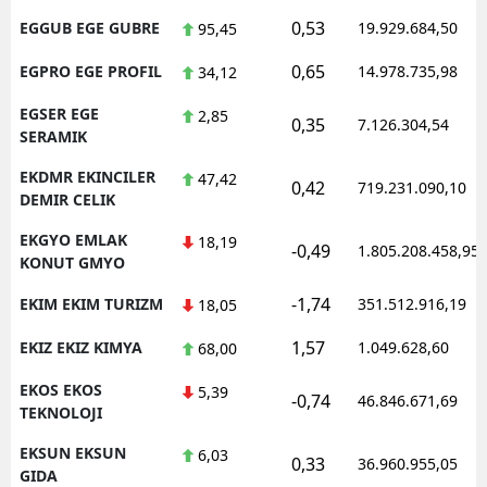
0,53
EGGUB EGE GUBRE
19.929.684,50
95,45
0,65
EGPRO EGE PROFIL
14.978.735,98
34,12
EGSER EGE
2,85
0,35
7.126.304,54
SERAMIK
EKDMR EKINCILER
47,42
0,42
719.231.090,10
DEMIR CELIK
EKGYO EMLAK
18,19
-0,49
1.805.208.458,95
KONUT GMYO
-1,74
EKIM EKIM TURIZM
351.512.916,19
18,05
1,57
EKIZ EKIZ KIMYA
1.049.628,60
68,00
EKOS EKOS
5,39
-0,74
46.846.671,69
TEKNOLOJI
EKSUN EKSUN
6,03
0,33
36.960.955,05
GIDA