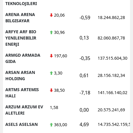
TEKNOLOJILERI
ARENA ARENA
20,06
-0,59
18.244.862,28
BILGISAYAR
ARFYE ARF BIO
30,96
0,13
YENILENEBILIR
82.060.867,78
ENERJI
ARMGD ARMADA
197,60
-0,35
137.515.604,30
GIDA
ARSAN ARSAN
3,30
0,61
28.156.182,34
HOLDING
ARTMS ARTEMIS
38,50
-7,18
141.166.140,02
HALI
ARZUM ARZUM EV
1,58
0,00
20.575.241,69
ALETLERI
4,69
ASELS ASELSAN
14.735.542.159,5
363,00