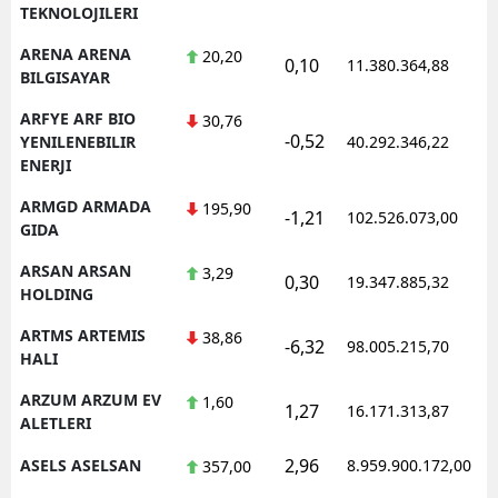
TEKNOLOJILERI
ARENA ARENA
20,20
0,10
11.380.364,88
1
BILGISAYAR
ARFYE ARF BIO
30,76
-0,52
1
YENILENEBILIR
40.292.346,22
ENERJI
ARMGD ARMADA
195,90
-1,21
102.526.073,00
1
GIDA
ARSAN ARSAN
3,29
0,30
19.347.885,32
1
HOLDING
ARTMS ARTEMIS
38,86
-6,32
98.005.215,70
1
HALI
ARZUM ARZUM EV
1,60
1,27
16.171.313,87
1
ALETLERI
2,96
ASELS ASELSAN
8.959.900.172,00
1
357,00