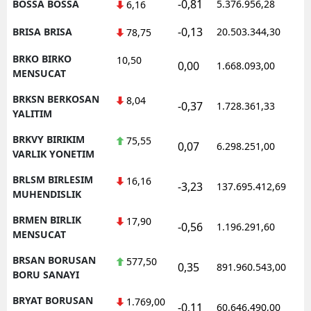
-0,81
BOSSA BOSSA
5.376.956,28
1
6,16
-0,13
BRISA BRISA
20.503.344,30
1
78,75
BRKO BIRKO
10,50
0,00
1.668.093,00
1
MENSUCAT
BRKSN BERKOSAN
8,04
-0,37
1.728.361,33
1
YALITIM
BRKVY BIRIKIM
75,55
0,07
6.298.251,00
1
VARLIK YONETIM
BRLSM BIRLESIM
16,16
-3,23
137.695.412,69
1
MUHENDISLIK
BRMEN BIRLIK
17,90
-0,56
1.196.291,60
1
MENSUCAT
BRSAN BORUSAN
577,50
0,35
891.960.543,00
1
BORU SANAYI
BRYAT BORUSAN
1.769,00
-0,11
60.646.490,00
1