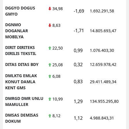
DGGYO DOGUS
34,98
-1,69
1.692.291,58
1
GMYO
DGNMO
8,63
-1,71
1
DOGANLAR
14.805.693,47
MOBILYA
DIRIT DIRITEKS
22,50
0,99
1.076.403,30
1
DIRILIS TEKSTIL
0,32
DITAS DITAS BDY
12.659.978,42
1
25,08
DMLKTG EMLAK
6,08
0,83
1
KONUT DAMLA
29.411.489,34
KENT GMS
DMRGD DMR UNLU
10,99
1,29
134.955.295,80
1
MAMULLER
DMSAS DEMISAS
8,12
1,12
4.988.843,31
1
DOKUM