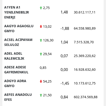
A1YEN A1
2,75
1,48
1
YENILENEBILIR
30.612.117,11
ENERJI
AAGYO AGAOGLU
13,02
-1,88
64.558.980,89
1
GMYO
ACSEL ACIPAYAM
126,30
1,04
7.515.328,70
1
SELULOZ
ADEL ADEL
29,54
0,07
25.369.220,62
1
KALEMCILIK
ADESE ADESE
0,85
0,00
16.928.632,60
1
GAYRIMENKUL
ADGYO ADRA
54,25
-1,45
10.173.612,75
1
GMYO
AEFES ANADOLU
21,50
0,84
602.374.569,88
1
EFES