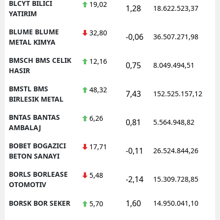
BLCYT BILICI
19,02
1,28
18.622.523,37
1
YATIRIM
BLUME BLUME
32,80
-0,06
36.507.271,98
1
METAL KIMYA
BMSCH BMS CELIK
12,16
0,75
8.049.494,51
1
HASIR
BMSTL BMS
48,32
7,43
152.525.157,12
1
BIRLESIK METAL
BNTAS BANTAS
6,26
0,81
5.564.948,82
1
AMBALAJ
BOBET BOGAZICI
17,71
-0,11
26.524.844,26
1
BETON SANAYI
BORLS BORLEASE
5,48
-2,14
15.309.728,85
1
OTOMOTIV
1,60
BORSK BOR SEKER
14.950.041,10
1
5,70