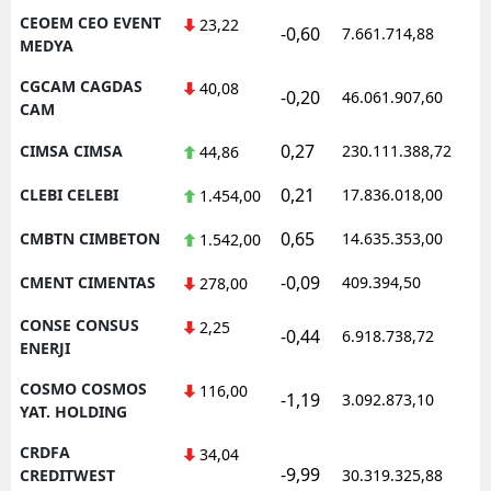
CEOEM CEO EVENT
23,22
-0,60
7.661.714,88
1
MEDYA
CGCAM CAGDAS
40,08
-0,20
46.061.907,60
1
CAM
0,27
CIMSA CIMSA
230.111.388,72
1
44,86
0,21
CLEBI CELEBI
17.836.018,00
1
1.454,00
0,65
CMBTN CIMBETON
14.635.353,00
1
1.542,00
-0,09
CMENT CIMENTAS
409.394,50
1
278,00
CONSE CONSUS
2,25
-0,44
6.918.738,72
1
ENERJI
COSMO COSMOS
116,00
-1,19
3.092.873,10
1
YAT. HOLDING
CRDFA
34,04
-9,99
1
CREDITWEST
30.319.325,88