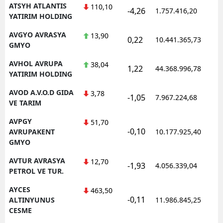
ATSYH ATLANTIS
110,10
-4,26
1.757.416,20
1
YATIRIM HOLDING
AVGYO AVRASYA
13,90
0,22
10.441.365,73
1
GMYO
AVHOL AVRUPA
38,04
1,22
44.368.996,78
1
YATIRIM HOLDING
AVOD A.V.O.D GIDA
3,78
-1,05
7.967.224,68
1
VE TARIM
AVPGY
51,70
-0,10
1
AVRUPAKENT
10.177.925,40
GMYO
AVTUR AVRASYA
12,70
-1,93
4.056.339,04
1
PETROL VE TUR.
AYCES
463,50
-0,11
1
ALTINYUNUS
11.986.845,25
CESME