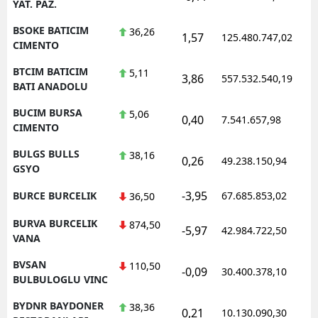
YAT. PAZ.
BSOKE BATICIM
36,26
1,57
125.480.747,02
1
CIMENTO
BTCIM BATICIM
5,11
3,86
557.532.540,19
1
BATI ANADOLU
BUCIM BURSA
5,06
0,40
7.541.657,98
1
CIMENTO
BULGS BULLS
38,16
0,26
49.238.150,94
1
GSYO
-3,95
BURCE BURCELIK
67.685.853,02
1
36,50
BURVA BURCELIK
874,50
-5,97
42.984.722,50
1
VANA
BVSAN
110,50
-0,09
30.400.378,10
1
BULBULOGLU VINC
BYDNR BAYDONER
38,36
0,21
10.130.090,30
1