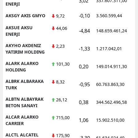
3,02
337.607.311,00
1
ENERJI
-0,10
AKSGY AKIS GMYO
3.560.599,44
1
9,72
AKSUE AKSU
44,06
-4,84
148.659.461,24
1
ENERJI
AKYHO AKDENIZ
2,23
-1,33
1.217.042,01
1
YATIRIM HOLDING
ALARK ALARKO
101,30
0,20
149.014.911,30
1
HOLDING
ALBRK ALBARAKA
8,32
-0,95
60.763.863,30
1
TURK
ALBTN ALBAYRAK
26,12
0,38
344.562.496,58
1
BETON SANAYI
ALCAR ALARKO
715,00
1,06
15.902.510,00
1
CARRIER
ALCTL ALCATEL
175,90
-3,30
61.634.024,40
1