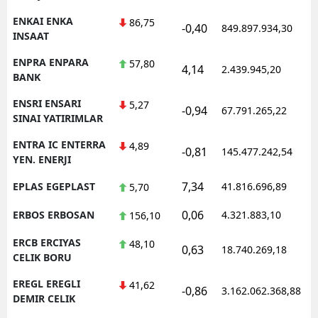
ENKAI ENKA
86,75
-0,40
849.897.934,30
1
INSAAT
ENPRA ENPARA
57,80
4,14
2.439.945,20
1
BANK
ENSRI ENSARI
5,27
-0,94
67.791.265,22
1
SINAI YATIRIMLAR
ENTRA IC ENTERRA
4,89
-0,81
145.477.242,54
1
YEN. ENERJI
7,34
EPLAS EGEPLAST
41.816.696,89
1
5,70
0,06
ERBOS ERBOSAN
4.321.883,10
1
156,10
ERCB ERCIYAS
48,10
0,63
18.740.269,18
1
CELIK BORU
EREGL EREGLI
41,62
-0,86
3.162.062.368,88
1
DEMIR CELIK