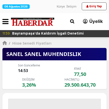
Giriş Yap
Künye
İletişim
06 Ağustos 2026
Üyelik
11:59
Bayrampaşa'da Kaldırım İşgali Denetimi
/
Hisse Senedi Fiyatları
SANEL SANEL MUHENDISLIK
Son Güncelleme
FİYAT
14:53
77,50
DEĞİŞİM
HACİM(TL)
3,26%
29.500.643,70