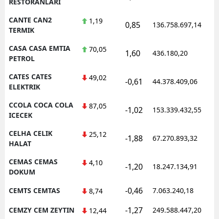
RESTORANLARI
CANTE CAN2
1,19
0,85
136.758.697,14
1
TERMIK
CASA CASA EMTIA
70,05
1,60
436.180,20
1
PETROL
CATES CATES
49,02
-0,61
44.378.409,06
1
ELEKTRIK
CCOLA COCA COLA
87,05
-1,02
153.339.432,55
1
ICECEK
CELHA CELIK
25,12
-1,88
67.270.893,32
1
HALAT
CEMAS CEMAS
4,10
-1,20
18.247.134,91
1
DOKUM
-0,46
CEMTS CEMTAS
7.063.240,18
1
8,74
-1,27
CEMZY CEM ZEYTIN
249.588.447,20
1
12,44