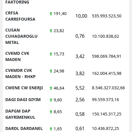
FAKTORING
CRFSA
191,40
10,00
535.993.523,50
1
CARREFOURSA
CUSAN
23,82
0,76
1
CUHADAROGLU
10.100.838,62
METAL
CVKMD CVK
15,73
3,42
598.069.784,91
1
MADEN
CVKMDR CVK
24,98
3,82
162.004.415,98
1
MADEN - RHKP
5,52
CWENE CW ENERJI
8.546.327.032,66
1
46,64
2,56
DAGI DAGI GIYIM
99.559.573,16
1
9,60
DAPGM DAP
8,65
0,58
150.145.317,25
1
GAYRIMENKUL
0,61
DARDL DARDANEL
10.436.872,25
1
1,65