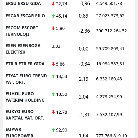
-0,96
ERSU ERSU GIDA
4.549.501,78
1
22,74
0,89
ESCAR ESCAR FILO
27.023.373,62
1
45,14
ESCOM ESCORT
5,80
-2,36
390.712.264,52
1
TEKNOLOJI
ESEN ESENBOGA
3,33
0,00
59.709.803,41
1
ELEKTRIK
-0,34
ETILR ETILER GIDA
16.984.587,31
1
5,86
ETYAT EURO TREND
13,53
2,19
6.332.180,48
1
YAT. ORT.
EUHOL EURO
10,50
2,04
4.273.254,99
1
YATIRIM HOLDING
EUKYO EURO
12,78
-1,31
7.532.107,99
1
KAPITAL YAT. ORT.
EUPWR
92,90
1,64
1
EUROPOWER
777.766.819,10