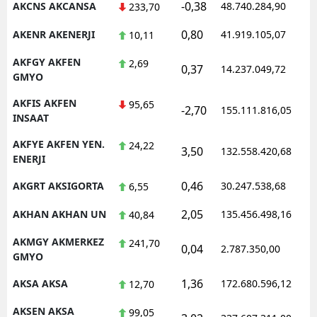
-0,38
AKCNS AKCANSA
48.740.284,90
1
233,70
0,80
AKENR AKENERJI
41.919.105,07
1
10,11
AKFGY AKFEN
2,69
0,37
14.237.049,72
1
GMYO
AKFIS AKFEN
95,65
-2,70
155.111.816,05
1
INSAAT
AKFYE AKFEN YEN.
24,22
3,50
132.558.420,68
1
ENERJI
0,46
AKGRT AKSIGORTA
30.247.538,68
1
6,55
2,05
AKHAN AKHAN UN
135.456.498,16
1
40,84
AKMGY AKMERKEZ
241,70
0,04
2.787.350,00
1
GMYO
1,36
AKSA AKSA
172.680.596,12
1
12,70
AKSEN AKSA
99,05