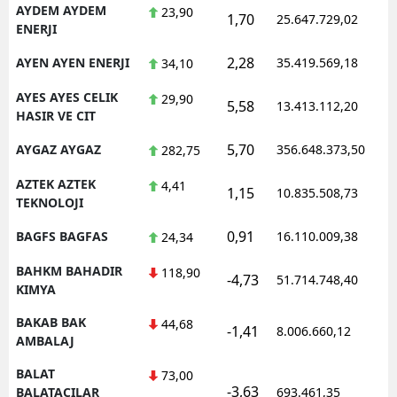
AYDEM AYDEM
23,90
1,70
25.647.729,02
1
ENERJI
2,28
AYEN AYEN ENERJI
35.419.569,18
1
34,10
AYES AYES CELIK
29,90
5,58
13.413.112,20
1
HASIR VE CIT
5,70
AYGAZ AYGAZ
356.648.373,50
1
282,75
AZTEK AZTEK
4,41
1,15
10.835.508,73
1
TEKNOLOJI
0,91
BAGFS BAGFAS
16.110.009,38
1
24,34
BAHKM BAHADIR
118,90
-4,73
51.714.748,40
1
KIMYA
BAKAB BAK
44,68
-1,41
8.006.660,12
1
AMBALAJ
BALAT
73,00
-3,63
1
BALATACILAR
693.461,35