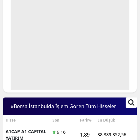
#Borsa İstanbulda İşlem Gören Tüm Hisseler
Hisse
Son
Fark%
En Düşük
A1CAP A1 CAPITAL
9,16
1,89
38.389.352,56
1
YATIRIM