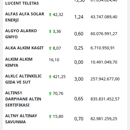
LUCENT TELETAS
ALFAS ALFA SOLAR
42,32
1,24
43.747.089,40
1
ENERJI
ALGYO ALARKO
3,36
0,60
60.076.991,27
1
GMYO
0,25
ALKA ALKIM KAGIT
6.710.950,91
1
8,07
ALKIM ALKIM
16,10
0,00
10.491.049,70
1
KIMYA
ALKLC ALTINKILIC
421,25
3,00
257.942.677,00
1
GIDA VE SUT
ALTINS1
70,76
0,65
1
DARPHANE ALTIN
835.831.452,57
SERTIFIKASI
ALTNY ALTINAY
15,80
0,70
82.981.259,25
1
SAVUNMA