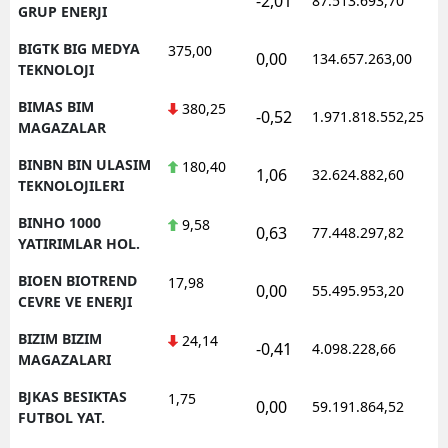
-2,01
87.513.693,70
1
GRUP ENERJI
BIGTK BIG MEDYA
375,00
0,00
134.657.263,00
1
TEKNOLOJI
BIMAS BIM
380,25
-0,52
1.971.818.552,25
1
MAGAZALAR
BINBN BIN ULASIM
180,40
1,06
32.624.882,60
1
TEKNOLOJILERI
BINHO 1000
9,58
0,63
77.448.297,82
1
YATIRIMLAR HOL.
BIOEN BIOTREND
17,98
0,00
55.495.953,20
1
CEVRE VE ENERJI
BIZIM BIZIM
24,14
-0,41
4.098.228,66
1
MAGAZALARI
BJKAS BESIKTAS
1,75
0,00
59.191.864,52
1
FUTBOL YAT.