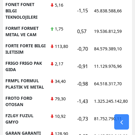
FONET FONET
5,16
-1,15
1
BILGI
45.838.588,66
TEKNOLOJILERI
FORMT FORMET
1,75
0,57
19.536.812,59
1
METAL VE CAM
FORTE FORTE BILGI
113,80
-0,70
84.579.389,10
1
ILETISIM
FRIGO FRIGO PAK
2,17
-0,91
11.129.976,96
1
GIDA
FRMPL FORMUL
34,40
-0,98
64.518.317,70
1
PLASTIK VE METAL
FROTO FORD
79,30
-1,43
1.325.245.142,80
1
OTOSAN
FZLGY FUZUL
10,92
-0,73
81.752.790,11
1
GMYO
GARAN GARANTI
128,90