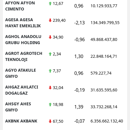
AFYON AFYON
12,67
0,96
10.129.933,77
1
CIMENTO
AGESA AGESA
239,40
-2,13
134.349.799,55
1
HAYAT EMEKLILIK
AGHOL ANADOLU
34,90
-0,96
49.868.437,80
1
GRUBU HOLDING
AGROT AGROTECH
2,34
1,30
22.848.164,71
1
TEKNOLOJI
AGYO ATAKULE
7,37
0,96
579.227,74
1
GMYO
AHGAZ AHLATCI
32,04
-0,19
31.635.595,60
1
DOGALGAZ
AHSGY AHES
18,98
1,39
33.732.268,14
1
GMYO
-0,07
AKBNK AKBANK
6.356.662.132,40
1
67,50