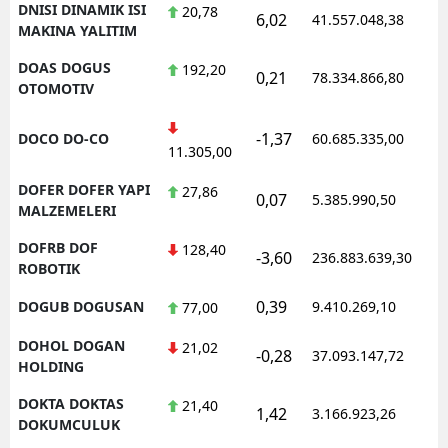
DNISI DINAMIK ISI
20,78
6,02
41.557.048,38
1
MAKINA YALITIM
DOAS DOGUS
192,20
0,21
78.334.866,80
1
OTOMOTIV
-1,37
DOCO DO-CO
60.685.335,00
1
11.305,00
DOFER DOFER YAPI
27,86
0,07
5.385.990,50
1
MALZEMELERI
DOFRB DOF
128,40
-3,60
236.883.639,30
1
ROBOTIK
0,39
DOGUB DOGUSAN
9.410.269,10
1
77,00
DOHOL DOGAN
21,02
-0,28
37.093.147,72
1
HOLDING
DOKTA DOKTAS
21,40
1,42
3.166.923,26
1
DOKUMCULUK