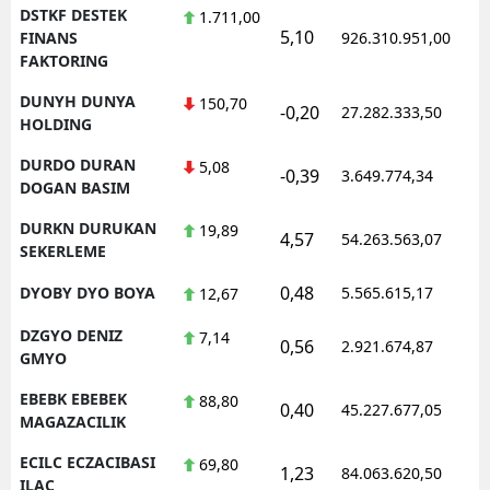
DSTKF DESTEK
1.711,00
5,10
1
FINANS
926.310.951,00
FAKTORING
DUNYH DUNYA
150,70
-0,20
27.282.333,50
1
HOLDING
DURDO DURAN
5,08
-0,39
3.649.774,34
1
DOGAN BASIM
DURKN DURUKAN
19,89
4,57
54.263.563,07
1
SEKERLEME
0,48
DYOBY DYO BOYA
5.565.615,17
1
12,67
DZGYO DENIZ
7,14
0,56
2.921.674,87
1
GMYO
EBEBK EBEBEK
88,80
0,40
45.227.677,05
1
MAGAZACILIK
ECILC ECZACIBASI
69,80
1,23
84.063.620,50
1
ILAC