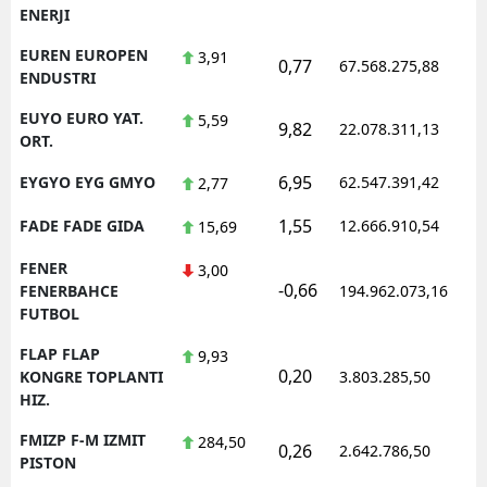
ENERJI
EUREN EUROPEN
3,91
0,77
67.568.275,88
1
ENDUSTRI
EUYO EURO YAT.
5,59
9,82
22.078.311,13
1
ORT.
6,95
EYGYO EYG GMYO
62.547.391,42
1
2,77
1,55
FADE FADE GIDA
12.666.910,54
1
15,69
FENER
3,00
-0,66
1
FENERBAHCE
194.962.073,16
FUTBOL
FLAP FLAP
9,93
0,20
1
KONGRE TOPLANTI
3.803.285,50
HIZ.
FMIZP F-M IZMIT
284,50
0,26
2.642.786,50
1
PISTON