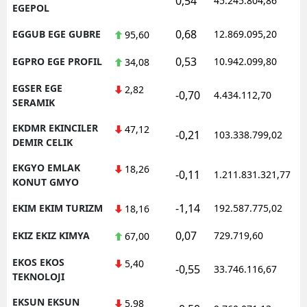
0,54
45.245.804,86
1
EGEPOL
0,68
EGGUB EGE GUBRE
12.869.095,20
1
95,60
0,53
EGPRO EGE PROFIL
10.942.099,80
1
34,08
EGSER EGE
2,82
-0,70
4.434.112,70
1
SERAMIK
EKDMR EKINCILER
47,12
-0,21
103.338.799,02
1
DEMIR CELIK
EKGYO EMLAK
18,26
-0,11
1.211.831.321,77
1
KONUT GMYO
-1,14
EKIM EKIM TURIZM
192.587.775,02
1
18,16
0,07
EKIZ EKIZ KIMYA
729.719,60
1
67,00
EKOS EKOS
5,40
-0,55
33.746.116,67
1
TEKNOLOJI
EKSUN EKSUN
5,98