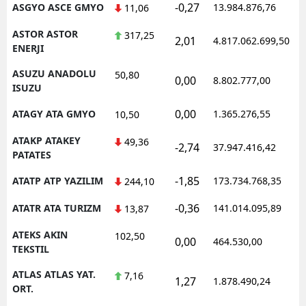
-0,27
ASGYO ASCE GMYO
13.984.876,76
1
11,06
ASTOR ASTOR
317,25
2,01
4.817.062.699,50
1
ENERJI
ASUZU ANADOLU
50,80
0,00
8.802.777,00
1
ISUZU
0,00
ATAGY ATA GMYO
1.365.276,55
1
10,50
ATAKP ATAKEY
49,36
-2,74
37.947.416,42
1
PATATES
-1,85
ATATP ATP YAZILIM
173.734.768,35
1
244,10
-0,36
ATATR ATA TURIZM
141.014.095,89
1
13,87
ATEKS AKIN
102,50
0,00
464.530,00
1
TEKSTIL
ATLAS ATLAS YAT.
7,16
1,27
1.878.490,24
1
ORT.