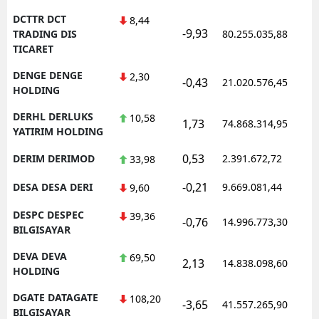
DCTTR DCT
8,44
-9,93
1
TRADING DIS
80.255.035,88
TICARET
DENGE DENGE
2,30
-0,43
21.020.576,45
1
HOLDING
DERHL DERLUKS
10,58
1,73
74.868.314,95
1
YATIRIM HOLDING
0,53
DERIM DERIMOD
2.391.672,72
1
33,98
-0,21
DESA DESA DERI
9.669.081,44
1
9,60
DESPC DESPEC
39,36
-0,76
14.996.773,30
1
BILGISAYAR
DEVA DEVA
69,50
2,13
14.838.098,60
1
HOLDING
DGATE DATAGATE
108,20
-3,65
41.557.265,90
1
BILGISAYAR