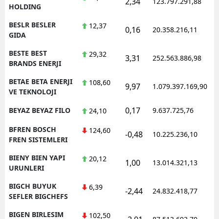
2,34
123.797.291,88
1
HOLDING
BESLR BESLER
12,37
0,16
20.358.216,11
1
GIDA
BESTE BEST
29,32
3,31
252.563.886,98
1
BRANDS ENERJI
BETAE BETA ENERJI
108,60
9,97
1.079.397.169,90
1
VE TEKNOLOJI
0,17
BEYAZ BEYAZ FILO
9.637.725,76
1
24,10
BFREN BOSCH
124,60
-0,48
10.225.236,10
1
FREN SISTEMLERI
BIENY BIEN YAPI
20,12
1,00
13.014.321,13
1
URUNLERI
BIGCH BUYUK
6,39
-2,44
24.832.418,77
1
SEFLER BIGCHEFS
BIGEN BIRLESIM
102,50