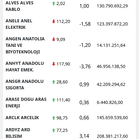
ALVES ALVES
2,02
1,00
130.790.692,29
1
KABLO
ANELE ANEL
112,20
-1,58
123.397.872,20
1
ELEKTRIK
ANGEN ANATOLIA
9,09
-1,20
1
TANI VE
14.131.251,64
BIYOTEKNOLOJI
ANHYT ANADOLU
117,90
-3,76
46.956.138,50
1
HAYAT EMEK.
ANSGR ANADOLU
28,60
0,99
42.209.294,62
1
SIGORTA
ARASE DOGU ARAS
111,40
0,36
6.440.826,00
1
ENERJI
0,66
ARCLK ARCELIK
145.659.539,60
1
98,75
ARDYZ ARD
77,25
3,14
1
BILISIM
208.381.217,60