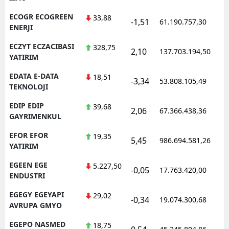
ECOGR ECOGREEN
33,88
-1,51
61.190.757,30
1
ENERJI
ECZYT ECZACIBASI
328,75
2,10
137.703.194,50
1
YATIRIM
EDATA E-DATA
18,51
-3,34
53.808.105,49
1
TEKNOLOJI
EDIP EDIP
39,68
2,06
67.366.438,36
1
GAYRIMENKUL
EFOR EFOR
19,35
5,45
986.694.581,26
1
YATIRIM
EGEEN EGE
5.227,50
-0,05
17.763.420,00
1
ENDUSTRI
EGEGY EGEYAPI
29,02
-0,34
19.074.300,68
1
AVRUPA GMYO
EGEPO NASMED
18,75