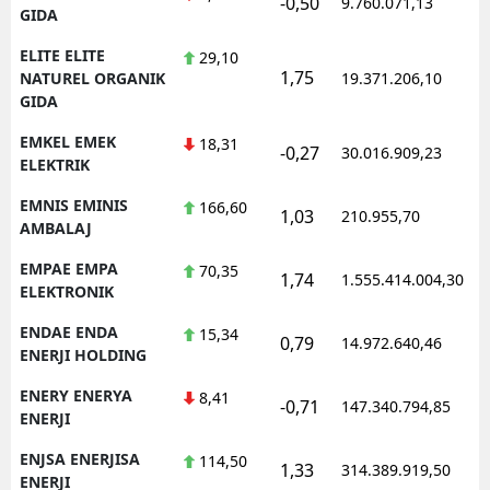
-0,50
9.760.071,13
1
GIDA
ELITE ELITE
29,10
1,75
1
NATUREL ORGANIK
19.371.206,10
GIDA
EMKEL EMEK
18,31
-0,27
30.016.909,23
1
ELEKTRIK
EMNIS EMINIS
166,60
1,03
210.955,70
1
AMBALAJ
EMPAE EMPA
70,35
1,74
1.555.414.004,30
1
ELEKTRONIK
ENDAE ENDA
15,34
0,79
14.972.640,46
1
ENERJI HOLDING
ENERY ENERYA
8,41
-0,71
147.340.794,85
1
ENERJI
ENJSA ENERJISA
114,50
1,33
314.389.919,50
1
ENERJI