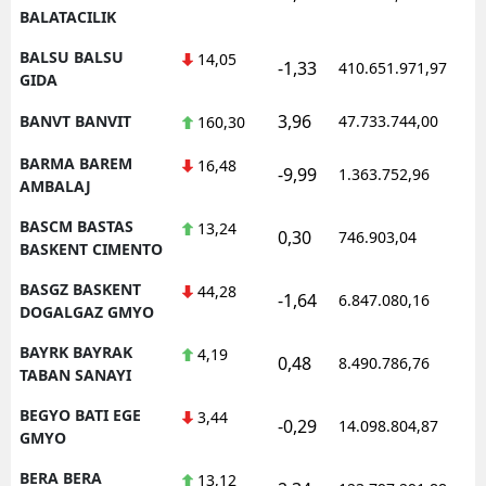
BALATACILIK
BALSU BALSU
14,05
-1,33
410.651.971,97
1
GIDA
3,96
BANVT BANVIT
47.733.744,00
1
160,30
BARMA BAREM
16,48
-9,99
1.363.752,96
1
AMBALAJ
BASCM BASTAS
13,24
0,30
746.903,04
1
BASKENT CIMENTO
BASGZ BASKENT
44,28
-1,64
6.847.080,16
1
DOGALGAZ GMYO
BAYRK BAYRAK
4,19
0,48
8.490.786,76
1
TABAN SANAYI
BEGYO BATI EGE
3,44
-0,29
14.098.804,87
1
GMYO
BERA BERA
13,12