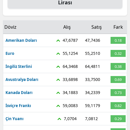
Lirası
Döviz
Alış
Satış
Fark
47,6787
47,7436
Amerikan Doları
0.18
55,1254
55,2510
Euro
0.32
64,3468
64,4811
İngiliz Sterlini
0.38
33,6898
33,7500
Avustralya Doları
0.69
34,1883
34,2339
Kanada Doları
0.73
59,0083
59,1179
İsviçre Frankı
0.82
7,0704
7,0812
Çin Yuanı
0.29