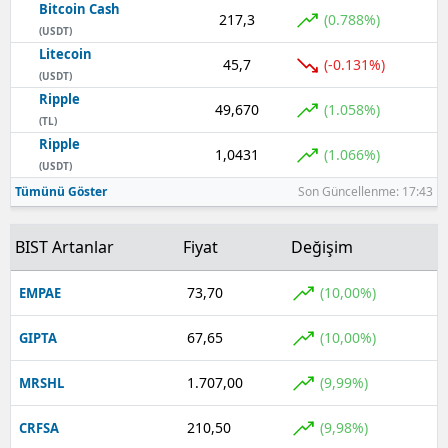
Bitcoin Cash
217,3
(0.788%)
(USDT)
Litecoin
45,7
(-0.131%)
(USDT)
Ripple
49,670
(1.058%)
(TL)
Ripple
1,0431
(1.066%)
(USDT)
Tümünü Göster
Son Güncellenme: 17:43
BIST Artanlar
Fiyat
Değişim
73,70
(10,00%)
EMPAE
67,65
(10,00%)
GIPTA
1.707,00
(9,99%)
MRSHL
210,50
(9,98%)
CRFSA