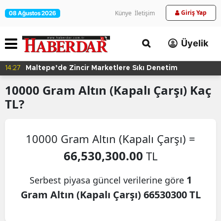
Giriş Yap
Künye
İletişim
08 Ağustos 2026
Üyelik
14:27
Maltepe’de Zincir Marketlere Sıkı Denetim
10000
Gram Altın (Kapalı Çarşı)
Kaç
TL?
10000 Gram Altın (Kapalı Çarşı) =
66,530,300.00
TL
1
Serbest piyasa güncel verilerine göre
Gram Altın (Kapalı Çarşı) 66530300 TL