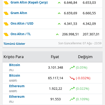
6.653,03
6.646,84
Gram Altın (Kapalı Çarşı)
6.660,55
6.659,69
Gram Altın
4.342,09
4.341,53
Ons Altın / USD
207.307,01
206.998,51
Ons Altın / TL
Son Güncellenme: 07 Ağu - 23:59
Tümünü Göster
Kripto Para
Fiyat
Değişim
Bitcoin
3.101.348
(0.05%)
(TL)
Bitcoin
65.117,14
(-0.032%)
(USDT)
Ethereum
1.922,22
(0.022%)
(USDT)
Ethereum
91.553
(0.109%)
(TL)