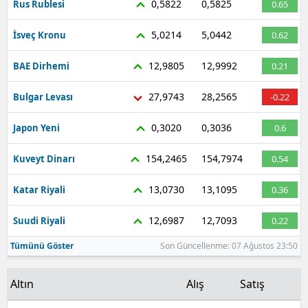
0,5822
0,5825
Rus Rublesi
0.65
5,0214
5,0442
İsveç Kronu
0.62
12,9805
12,9992
BAE Dirhemi
0.21
27,9743
28,2565
Bulgar Levası
-0.22
0,3020
0,3036
Japon Yeni
0.6
154,2465
154,7974
Kuveyt Dinarı
0.54
13,0730
13,1095
Katar Riyali
0.36
12,6987
12,7093
Suudi Riyali
0.22
Tümünü Göster
Son Güncellenme: 07 Ağustos 23:50
Altın
Alış
Satış