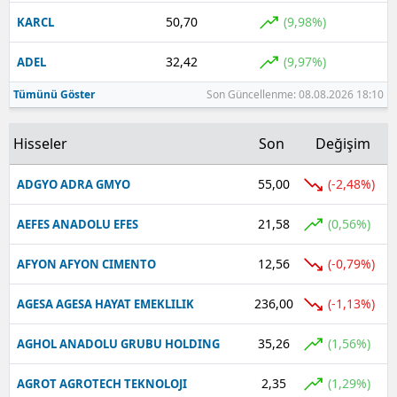
50,70
(9,98%)
KARCL
32,42
(9,97%)
ADEL
Tümünü Göster
Son Güncellenme: 08.08.2026 18:10
Hisseler
Son
Değişim
55,00
(-2,48%)
ADGYO ADRA GMYO
21,58
(0,56%)
AEFES ANADOLU EFES
12,56
(-0,79%)
AFYON AFYON CIMENTO
236,00
(-1,13%)
AGESA AGESA HAYAT EMEKLILIK
35,26
(1,56%)
AGHOL ANADOLU GRUBU HOLDING
2,35
(1,29%)
AGROT AGROTECH TEKNOLOJI