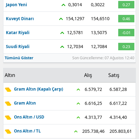
0,3014
0,3022
Japon Yeni
0.27
154,1297
154,6510
Kuveyt Dinarı
0.46
12,5781
13,5075
Katar Riyali
-0.01
12,7034
12,7084
Suudi Riyali
0.23
Tümünü Göster
Son Güncellenme: 07 Ağustos 12:40
Altın
Alış
Satış
6.587,28
6.579,72
Gram Altın (Kapalı Çarşı)
6.617,22
6.616,25
Gram Altın
4.314,40
4.313,77
Ons Altın / USD
205.803,61
205.738,46
Ons Altın / TL