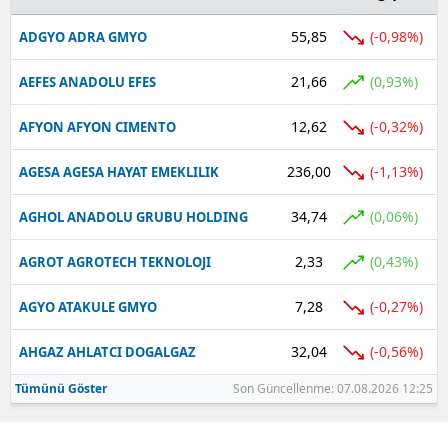
55,85
(-0,98%)
ADGYO ADRA GMYO
21,66
(0,93%)
AEFES ANADOLU EFES
12,62
(-0,32%)
AFYON AFYON CIMENTO
236,00
(-1,13%)
AGESA AGESA HAYAT EMEKLILIK
34,74
(0,06%)
AGHOL ANADOLU GRUBU HOLDING
2,33
(0,43%)
AGROT AGROTECH TEKNOLOJI
7,28
(-0,27%)
AGYO ATAKULE GMYO
32,04
(-0,56%)
AHGAZ AHLATCI DOGALGAZ
Tümünü Göster
Son Güncellenme: 07.08.2026 12:25