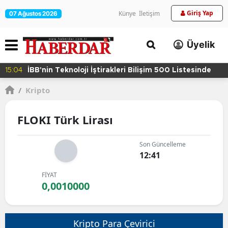
Giriş Yap
Künye
İletişim
07 Ağustos 2026
Üyelik
15:04
İBB'nin Teknoloji İştirakleri Bilişim 500 Listesinde
/
Kripto
FLOKI Türk Lirası
Son Güncelleme
12:41
FİYAT
0,0010000
Kripto Para Çevirici