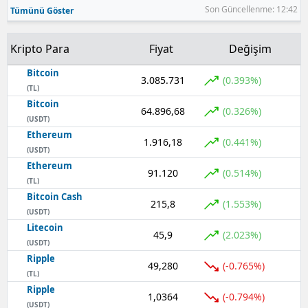
Son Güncellenme: 12:42
Tümünü Göster
Kripto Para
Fiyat
Değişim
Bitcoin
3.085.731
(0.393%)
(TL)
Bitcoin
64.896,68
(0.326%)
(USDT)
Ethereum
1.916,18
(0.441%)
(USDT)
Ethereum
91.120
(0.514%)
(TL)
Bitcoin Cash
215,8
(1.553%)
(USDT)
Litecoin
45,9
(2.023%)
(USDT)
Ripple
49,280
(-0.765%)
(TL)
Ripple
1,0364
(-0.794%)
(USDT)