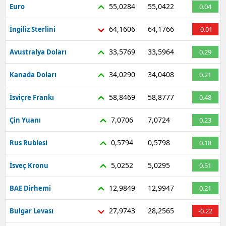
55,0284
55,0422
Euro
0.04
64,1606
64,1766
İngiliz Sterlini
-0.01
33,5769
33,5964
Avustralya Doları
0.29
34,0290
34,0408
Kanada Doları
0.21
58,8469
58,8777
İsviçre Frankı
0.48
7,0706
7,0724
Çin Yuanı
0.23
0,5794
0,5798
Rus Rublesi
0.18
5,0252
5,0295
İsveç Kronu
0.51
12,9849
12,9947
BAE Dirhemi
0.21
27,9743
28,2565
Bulgar Levası
-0.22