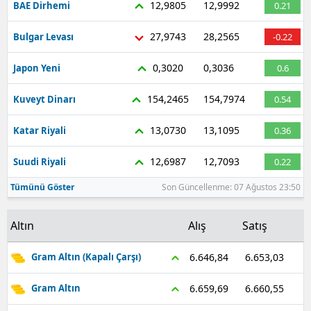
12,9805
12,9992
BAE Dirhemi
0.21
27,9743
28,2565
Bulgar Levası
-0.22
0,3020
0,3036
Japon Yeni
0.6
154,2465
154,7974
Kuveyt Dinarı
0.54
13,0730
13,1095
Katar Riyali
0.36
12,6987
12,7093
Suudi Riyali
0.22
Tümünü Göster
Son Güncellenme: 07 Ağustos 23:50
Altın
Alış
Satış
6.653,03
6.646,84
Gram Altın (Kapalı Çarşı)
6.660,55
6.659,69
Gram Altın