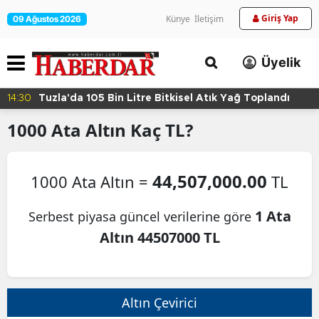
Giriş Yap
Künye
İletişim
09 Ağustos 2026
Üyelik
14:30
Tuzla'da 105 Bin Litre Bitkisel Atık Yağ Toplandı
1000
Ata Altın
Kaç TL?
44,507,000.00
1000 Ata Altın =
TL
1 Ata
Serbest piyasa güncel verilerine göre
Altın 44507000 TL
Altın Çevirici