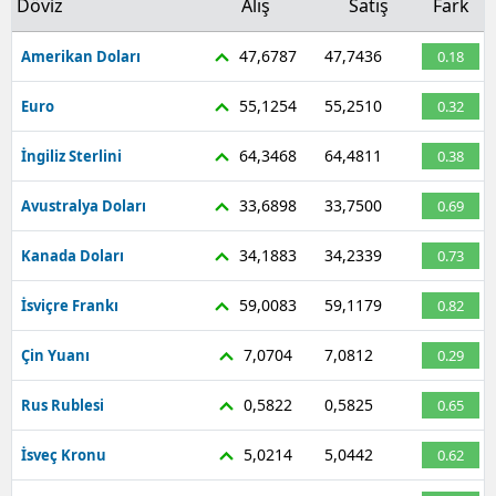
Döviz
Alış
Satış
Fark
47,6787
47,7436
Amerikan Doları
0.18
55,1254
55,2510
Euro
0.32
64,3468
64,4811
İngiliz Sterlini
0.38
33,6898
33,7500
Avustralya Doları
0.69
34,1883
34,2339
Kanada Doları
0.73
59,0083
59,1179
İsviçre Frankı
0.82
7,0704
7,0812
Çin Yuanı
0.29
0,5822
0,5825
Rus Rublesi
0.65
5,0214
5,0442
İsveç Kronu
0.62