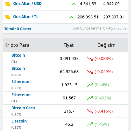
4.342,09
4.341,53
Ons Altın / USD
207.307,01
206.998,51
Ons Altın / TL
Son Güncellenme: 07 Ağu - 23:59
Tümünü Göster
Kripto Para
Fiyat
Değişim
Bitcoin
3.091.438
(-0.088%)
(TL)
Bitcoin
64.926,68
(-0.049%)
(USDT)
Ethereum
1.923,15
(0.44%)
(USDT)
Ethereum
91.567
(0.402%)
(TL)
Bitcoin Cash
215,7
(-0.416%)
(USDT)
Litecoin
46,2
(1.45%)
(USDT)