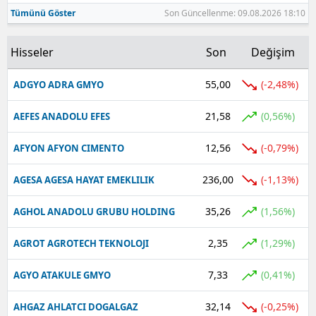
Tümünü Göster
Son Güncellenme: 09.08.2026 18:10
Hisseler
Son
Değişim
55,00
(-2,48%)
ADGYO ADRA GMYO
21,58
(0,56%)
AEFES ANADOLU EFES
12,56
(-0,79%)
AFYON AFYON CIMENTO
236,00
(-1,13%)
AGESA AGESA HAYAT EMEKLILIK
35,26
(1,56%)
AGHOL ANADOLU GRUBU HOLDING
2,35
(1,29%)
AGROT AGROTECH TEKNOLOJI
7,33
(0,41%)
AGYO ATAKULE GMYO
32,14
(-0,25%)
AHGAZ AHLATCI DOGALGAZ