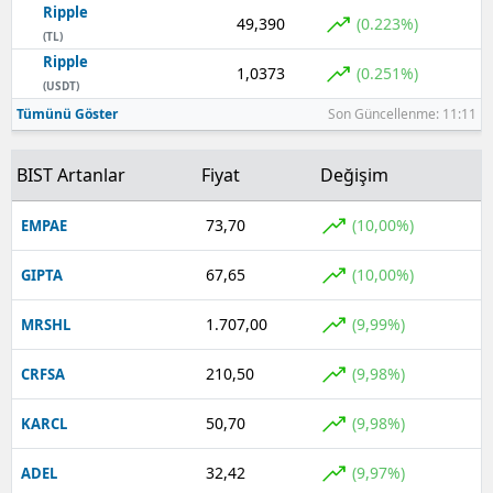
Ripple
49,390
(0.223%)
(TL)
Ripple
1,0373
(0.251%)
(USDT)
Tümünü Göster
Son Güncellenme: 11:11
BIST Artanlar
Fiyat
Değişim
73,70
(10,00%)
EMPAE
67,65
(10,00%)
GIPTA
1.707,00
(9,99%)
MRSHL
210,50
(9,98%)
CRFSA
50,70
(9,98%)
KARCL
32,42
(9,97%)
ADEL