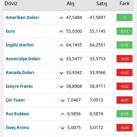
Döviz
Alış
Satış
Fark
47,5484
47,5897
Amerikan Doları
0
55,0300
55,1145
Euro
0.11
64,1455
64,2551
İngiliz Sterlini
0.16
33,5477
33,5753
Avustralya Doları
-0.03
33,9342
33,9566
Kanada Doları
-0.02
58,8908
58,9711
İsviçre Frankı
-0.02
7,0467
7,0513
Çin Yuanı
-0.01
0,5856
0,5874
Rus Rublesi
0.19
5,0075
5,0172
İsveç Kronu
-0.04