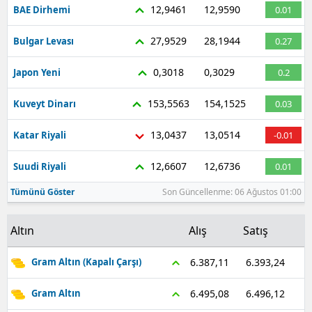
12,9461
12,9590
BAE Dirhemi
0.01
27,9529
28,1944
Bulgar Levası
0.27
0,3018
0,3029
Japon Yeni
0.2
153,5563
154,1525
Kuveyt Dinarı
0.03
13,0437
13,0514
Katar Riyali
-0.01
12,6607
12,6736
Suudi Riyali
0.01
Tümünü Göster
Son Güncellenme: 06 Ağustos 01:00
Altın
Alış
Satış
6.393,24
6.387,11
Gram Altın (Kapalı Çarşı)
6.496,12
6.495,08
Gram Altın