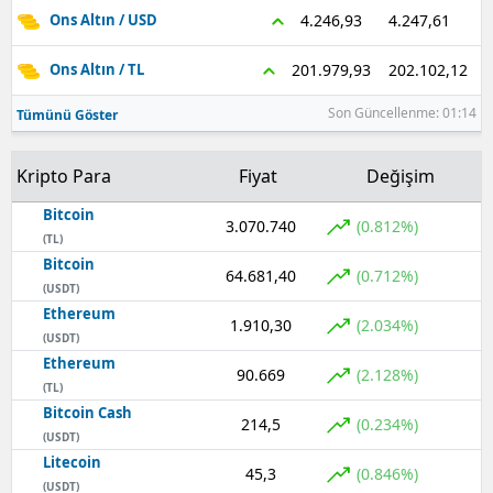
4.247,61
4.246,93
Ons Altın / USD
202.102,12
201.979,93
Ons Altın / TL
Son Güncellenme: 01:14
Tümünü Göster
Kripto Para
Fiyat
Değişim
Bitcoin
3.070.740
(0.812%)
(TL)
Bitcoin
64.681,40
(0.712%)
(USDT)
Ethereum
1.910,30
(2.034%)
(USDT)
Ethereum
90.669
(2.128%)
(TL)
Bitcoin Cash
214,5
(0.234%)
(USDT)
Litecoin
45,3
(0.846%)
(USDT)