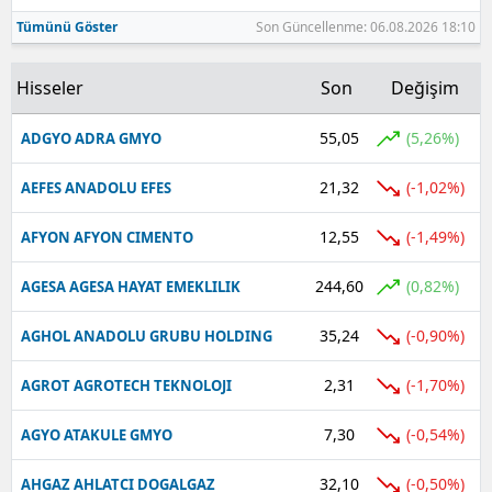
Tümünü Göster
Son Güncellenme: 06.08.2026 18:10
Hisseler
Son
Değişim
55,05
(5,26%)
ADGYO ADRA GMYO
21,32
(-1,02%)
AEFES ANADOLU EFES
12,55
(-1,49%)
AFYON AFYON CIMENTO
244,60
(0,82%)
AGESA AGESA HAYAT EMEKLILIK
35,24
(-0,90%)
AGHOL ANADOLU GRUBU HOLDING
2,31
(-1,70%)
AGROT AGROTECH TEKNOLOJI
7,30
(-0,54%)
AGYO ATAKULE GMYO
32,10
(-0,50%)
AHGAZ AHLATCI DOGALGAZ