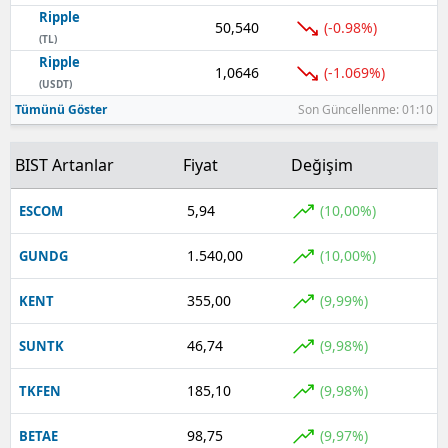
Ripple
50,540
(-0.98%)
(TL)
Ripple
1,0646
(-1.069%)
(USDT)
Tümünü Göster
Son Güncellenme: 01:10
BIST Artanlar
Fiyat
Değişim
5,94
(10,00%)
ESCOM
1.540,00
(10,00%)
GUNDG
355,00
(9,99%)
KENT
46,74
(9,98%)
SUNTK
185,10
(9,98%)
TKFEN
98,75
(9,97%)
BETAE