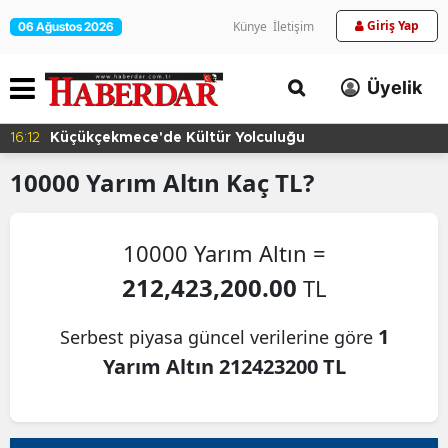
Giriş Yap
Künye
İletişim
06 Ağustos 2026
Üyelik
16:12
Küçükçekmece'de Kültür Yolculuğu
10000
Yarım Altın
Kaç TL?
10000 Yarım Altın =
212,423,200.00
TL
1
Serbest piyasa güncel verilerine göre
Yarım Altın 212423200 TL