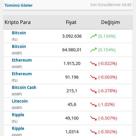
Son Güncellenme: 04:40
Tümünü Göster
Kripto Para
Fiyat
Değişim
Bitcoin
3.092.636
(0.134%)
(TL)
Bitcoin
64.980,01
(0.154%)
(USDT)
Ethereum
1.915,20
(-0.022%)
(USDT)
Ethereum
91.196
(-0.003%)
(TL)
Bitcoin Cash
215,1
(-0.278%)
(USDT)
Litecoin
45,6
(-1.02%)
(USDT)
Ripple
49,100
(-0.507%)
(TL)
Ripple
1,0314
(-0.502%)
(USDT)