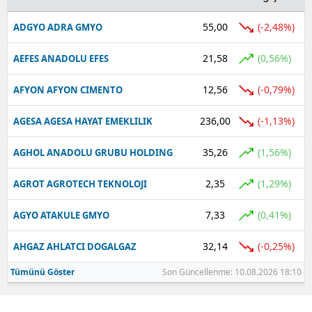
55,00
(-2,48%)
ADGYO ADRA GMYO
21,58
(0,56%)
AEFES ANADOLU EFES
12,56
(-0,79%)
AFYON AFYON CIMENTO
236,00
(-1,13%)
AGESA AGESA HAYAT EMEKLILIK
35,26
(1,56%)
AGHOL ANADOLU GRUBU HOLDING
2,35
(1,29%)
AGROT AGROTECH TEKNOLOJI
7,33
(0,41%)
AGYO ATAKULE GMYO
32,14
(-0,25%)
AHGAZ AHLATCI DOGALGAZ
Tümünü Göster
Son Güncellenme: 10.08.2026 18:10