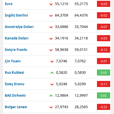
55,1210
55,2173
Euro
-0.03
64,3709
64,4376
İngiliz Sterlini
-0.02
33,6886
33,7044
Avustralya Doları
-0.07
34,1916
34,2118
Kanada Doları
-0.03
58,9638
59,0151
İsviçre Frankı
-0.12
7,0746
7,0762
Çin Yuanı
-0.01
0,5820
0,5830
Rus Rublesi
0.03
5,0246
5,0299
İsveç Kronu
-0.11
12,9864
12,9997
BAE Dirhemi
0.02
27,9743
28,2565
Bulgar Levası
-0.22