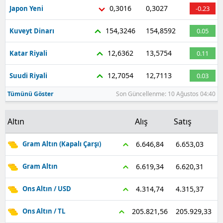
0,3016
0,3027
Japon Yeni
-0.23
154,3246
154,8592
Kuveyt Dinarı
0.05
12,6362
13,5754
Katar Riyali
0.11
12,7054
12,7113
Suudi Riyali
0.03
Tümünü Göster
Son Güncellenme: 10 Ağustos 04:40
Altın
Alış
Satış
6.653,03
6.646,84
Gram Altın (Kapalı Çarşı)
6.620,31
6.619,34
Gram Altın
4.315,37
4.314,74
Ons Altın / USD
205.929,33
205.821,56
Ons Altın / TL