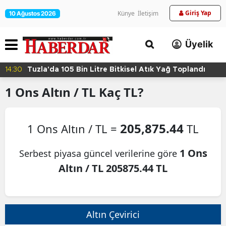
Giriş Yap
Künye
İletişim
10 Ağustos 2026
Üyelik
14:30
Tuzla'da 105 Bin Litre Bitkisel Atık Yağ Toplandı
1
Ons Altın / TL
Kaç TL?
205,875.44
1 Ons Altın / TL =
TL
1 Ons
Serbest piyasa güncel verilerine göre
Altın / TL 205875.44 TL
Altın Çevirici